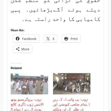
دیتے ہوئے آگےبڑھائیں۔ یہی
کامیابی کا واحد راستہ ہے۔
Share this:
Facebook
X
Print
More
Related
ژوب: پی وائی اے کے زیرِ
ژوب: پروگریسیو یوتھ
اہتمام ضلعی کنونشن اور
الائنس ژوب ڈگری کالج
نئے طلبہ کے لیے ویلکم
یونٹ کے زیر اہتمام 3