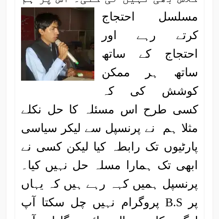
مسلسل احتجاج
کرتے رہے اور
احتجاج کے ساتھ
ساتھ ہر ممکن
کوشش کی کہ
کسی طرح اس مسئلہ کا حل نکلے
مثلا ہم نے پرنسپل سے لیکر سیاسی
پارٹیوں تک رابطہ کیا لیکن کسی نے
ابھی تک ہمارا مسلہ حل نہیں کیا۔
پرنسپل ہمیں کہہ رہے ہیں کہ یہاں
پر B.S پروگرام نہیں چل سکتا آپ