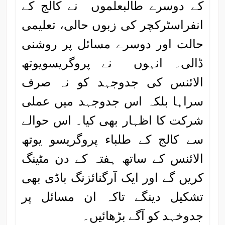
کے دوسرے طالبعلموں نے کالج کے
انفراسٹرکچر کی زبوں حالی، تعلیمی
حالت اور دوسرے مسائل پر روشنی
ڈالی۔ انہوں نے پروگریسویوتھ
الائنس کی جدوجہد کو نہ صرف
سراہا بلکہ اس جدوجہد میں عملی
شرکت کا اظہار بھی کیا۔ اس حوالے
سے کالج کے طلباء پروگریسو یوتھ
الائنس کے ساتھ ہفتہ کے دن مٹینگ
کریں گے اور ایک آرگنائزنگ باڈی بھی
تشکیل دینگے تاکہ ان مسائل پر
جدوخہد کو آگے بڑھائیں۔