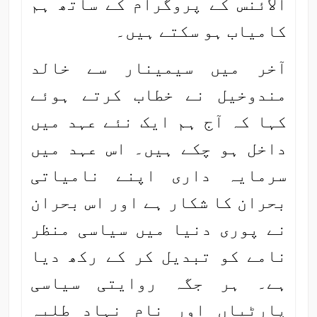
الائنس کے پروگرام کے ساتھ ہم
کامیاب ہو سکتے ہیں۔
آخر میں سیمینار سے خالد
مندوخیل نے خطاب کرتے ہوئے
کہا کہ آج ہم ایک نئے عہد میں
داخل ہو چکے ہیں۔ اس عہد میں
سرمایہ داری اپنے نامیاتی
بحران کا شکار ہے اور اس بحران
نے پوری دنیا میں سیاسی منظر
نامے کو تبدیل کر کے رکھ دیا
ہے۔ ہر جگہ روایتی سیاسی
پارٹیاں اور نام نہاد طلبہ