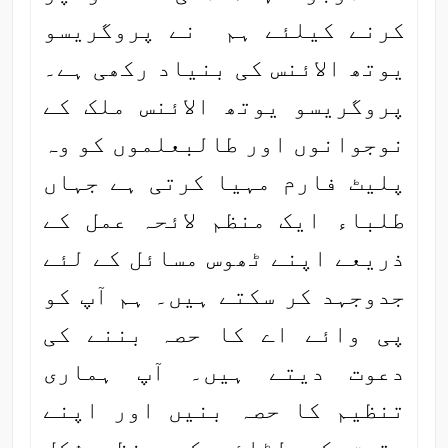
کرنے کیلئے ہم نے پروگریسو
یوتھ الائنس کی بنیاد رکھی ہے۔
پروگریسو یوتھ الائنس ملک کے
نوجوانوں اور طالبعلموں کو وہ
پلیٹ فارم مہیا کرتی ہے جہاں
طلباء ایک منظم لائحہ عمل کے
ذریعے اپنے ٹھوس مسائل کے لئے
جدوجہد کر سکتے ہیں۔ ہم آپ کو
پی وائے اے کا حصہ بننے کی
دعوت دیتے ہیں۔ آپ ہماری
تنظیم کا حصہ بنیں اور اپنے
حقوق کی لڑائی کو منظم شکل