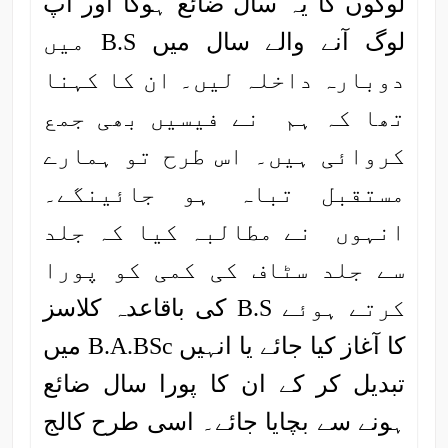
لوگوں کا یہ سال ضائع ہوگا اور آپ
لوگ آنے والے سال میں B.S میں
دوبارہ داخلہ لیں۔ ان کا کہنا
تھا کہ ہم نے فیسیں بھی جمع
کروائی ہیں۔ اس طرح تو ہمارے
مستقبل تباہ ہو جائینگے۔
انہوں نے مطالبہ کیا کہ جلد
سے جلد سٹاف کی کمی کو پورا
کرتے ہوئے B.S کی باقاعدہ کلاسز
کا آغاز کیا جائے یا انہیں B.A.BSc میں
تبدیل کر کے ان کا پورا سال ضائع
ہونے سے بچایا جائے۔ اسی طرح کالج