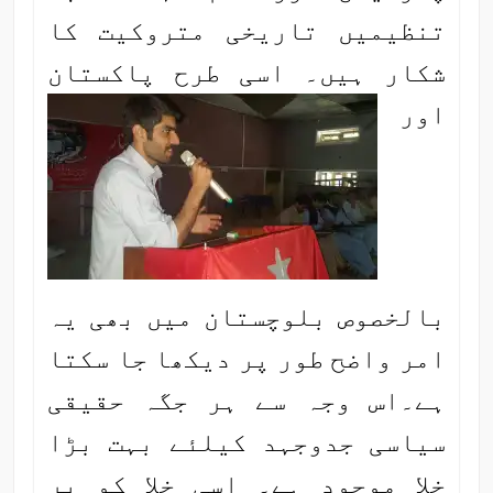
تنظیمیں تاریخی متروکیت کا
شکار ہیں۔
اسی طرح پاکستان
اور
بالخصوص بلوچستان میں بھی یہ
امر واضح طور پر دیکھا جا سکتا
ہے۔اس وجہ سے ہر جگہ حقیقی
سیاسی جدوجہد کیلئے بہت بڑا
خلا موجود ہے۔ اسی خلا کو پر