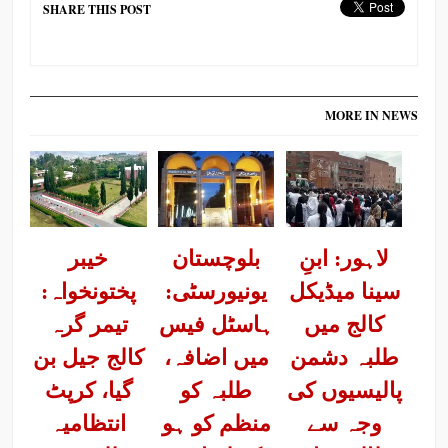
SHARE THIS POST
MORE IN NEWS
لاہور: ابنِ
بلوچستان
خیبر
سینا میڈیکل
یونیورسٹی:
پختونخواہ:
کالج میں
ہاسٹل فیس
تیمر گرہ
طلبہ دشمن
میں اضافہ،
کالج جیل بن
پالیسیوں کی
طلبہ کو
گیا، کرپٹ
وجہ سے
منظم کو ہو
انتظامیہ