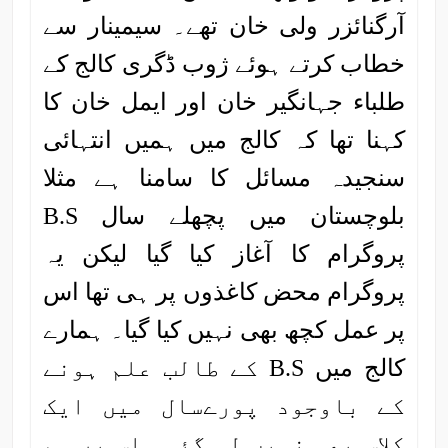
آرگنائزر ولی خان تھے۔ سیمینار سے
خطاب کرتے ہوئے ژوب ڈگری کالج کے
طلباء جہانگیر خان اور ایمل خان کا
کہنا تھا کہ کالج میں ہمیں انتہائی
سنجیدہ مسائل کا سامنا ہے مثلا
بلوچستان میں پچھلے سال B.S
پروگرام کا آغاز کیا گیا لیکن یہ
پروگرام محض کاغذوں پر ہی تھا اس
پر عمل کچھ بھی نہیں کیا گیا۔ ہمارے
کالج میں B.S کے طالب علم ہونے
کے باوجود پورےسال میں ایک
کلاس بھی نہیں لی گئی۔ اس پر ہم