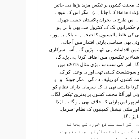
ہ محنت کشوں پر ٹیکس مزید بڑھا دیے جائیں
اور سرمایہ داروں کے کاروباروں کو ڈوبنے سے بچایا جائے (جسے بیل آؤٹ Bailout کہا جاتا ہے)۔ مگر اس کے نتیجے
ہے۔ اس طرح یہ بحران پاکستان جیسے چھوٹے
م حکمرانوں تک کے کنٹرول سے بھی باہر ہو
 کی غلط پالیسیوں کا نتیجہ ہے، بلکہ یہ پورے
ئی بھی سیاسی پارٹی اقتدار میں آ جائے،
شمن اقدامات ہی اٹھانے پڑیں گے۔ اُسے سرکاری
یاء پر ٹیکسوں میں اضافہ کرنا ہی پڑے گا،
تنخواہیں کم کرنی ہی پڑیں گی، مہنگائی میں اضافہ کرنا ہی پڑے گا۔ اس کی سب سے بڑی مثال 2015ء میں
پ کو سوشلسٹ کہتی تھی اور یہ وعدہ کر کے
حنت کشوں کو ریلیف دے گی۔ مگر چونکہ وہ یہ
رنا چاہتی تھی نہ کہ سرمایہ دارانہ نظام کو
ی اور اُلٹا محنت کشوں پر بدترین ٹیکس لگائے
پھر اس پارٹی کے خلاف بھی ہو گئے۔ لہٰذا
ور ملٹی نیشنل کمپنیوں کے نظام ’سرمایہ
 پڑے گا۔
، اگر اسے منافع خوری کی بجائے
ے کے لیے استعمال کیا جائے تو چند
ا خاتمہ کیا جا سکتا ہے۔