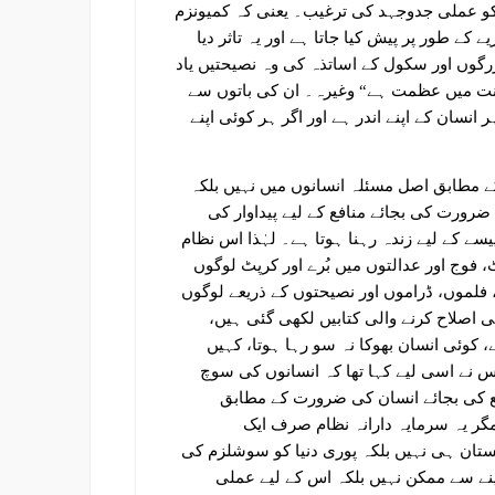
ں کو عملی جدوجہد کی ترغیب۔ یعنی کہ کمیونزم
 کے طور پر پیش کیا جاتا ہے اور یہ تاثر دیا
رگوں اور سکول کے اساتذہ کی وہ نصیحتیں یاد
حنت میں عظمت ہے“ وغیرہ۔ ان کی باتوں سے
نسان کے اپنے اندر ہے اور اگر ہر کوئی اپنے
مطابق اصل مسئلہ انسانوں میں نہیں بلکہ
ضرورت کی بجائے منافع کے لیے پیداوار کی
ے کے لیے زندہ رہنا ہوتا ہے۔ لہٰذا اس نظام
، فوج اور عدالتوں میں بُرے اور کرپٹ لوگوں
، فلموں، ڈراموں اور نصیحتوں کے ذریعے لوگوں
 اصلاح کرنے والی کتابیں لکھی گئی ہیں،
، کوئی انسان بھوکا نہ سو رہا ہوتا، کہیں
 نے اسی لیے کہا تھا کہ انسانوں کی سوچ
ع کی بجائے انسان کی ضرورت کے مطابق
گر یہ سرمایہ دارانہ نظام صرف ایک
تان ہی نہیں بلکہ پوری دنیا کو سوشلزم کی
نے سے ممکن نہیں بلکہ اس کے لیے عملی