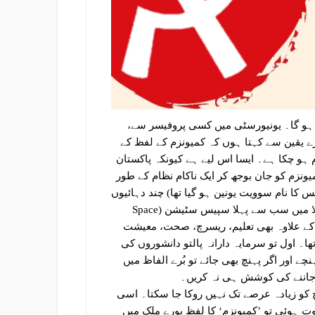
نا ہو گا۔ یونیورسٹی میں کسی پروفیسر سے،
ے یقین سے کہتا ہوں کہ کمیونزم کے لفظ کے
 ہو چکا ہے۔ ایسا اس لیے ہے کیونکہ پاکستان
یونزم کو جان بوجھ کر ایک ناکام نظام کے طور
ا نام سوویت یونین ہو گیا تھا) چند دہائیوں
میں ہی دنیا کی دوسری بڑی معاشی طاقت بن گیا تھا۔ حتیٰ کہ خلا میں سب سے پہلا سپیس سٹیشن (Space
 اس کے علاوہ بھی تعلیم، ریسرچ، صحت، معیشت
ا۔ اول تو سرمایہ دارانہ پالتو دانشوروں کی
 اور اگر پہنچ بھی جائے تو بُرے الفاظ میں
 جاننے کی کوشش ہی نہ کریں۔
 ہی کیا ہے۔ مگر سچ کو زیادہ عرصے تک نہیں روکا جا سکتا۔ اسی
ی بغاوت ہوئی تو ’کمیونزم‘ کا لفظ پورے ملک میں