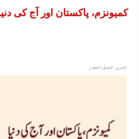
کمیونزم، پاکستان اور آج کی دنیا
|تحریر: فضیل اصغر|