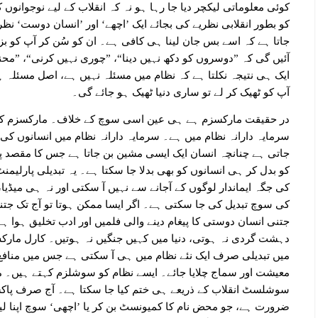
کوئی معلوماتی لیکچر دیا جا رہا ہو نہ کہ انقلاب کے لیے نوجوانو
کو بطور انقلابی نظریے کی بجائے ایک ’اچھے‘ اور ’انسان دوست‘ نظریے
جاتا ہے کہ اسے بس جان لینا ہی کافی ہے۔ ان کو سُن کر آپ کو بز
آئیں گی کہ ”دوسروں کو دکھ نہیں دینا“، ”چوری نہیں کرنی“، ”م
ایک ہی نتیجہ نکلتا ہے کہ نظام میں مسئلہ نہیں ہے، اصل مسئلہ ہر ا
آپ کو ٹھیک کر لے تو ساری دنیا ٹھیک ہو جائے گی۔
در حقیقت مارکسزم ہے ہی عین اسی سوچ کے خلاف۔ مارکسزم کے 
سرمایہ دارانہ نظام میں ہے۔ سرمایہ دارانہ نظام میں انسانوں کی 
جاتی ہے چنانچہ انسان ایک ایسی مشین بن جاتا ہے جس کا مقصد پیس
کو بدل کر ہی انسانوں کو بھی بدلا جا سکتا ہے۔ یہ تبدیلی پارلیمنٹ
کی جگہ ایماندار لوگوں کے آجانے سے نہیں آ سکتی اور نہ ہی میڈیا
کی سوچ تبدیل کی جا سکتی ہے۔ اگر ایسا ممکن ہوتا تو آج تک جتنی
جتنی انسان دوستی کا پیغام دینے والی فلمیں اور ادب تخلیق ہوا ہے
دہشت گردی نہ ہوتی، دنیا میں کہیں جنگیں نہ ہوتیں۔ کارل مارکس
میں تبدیلی صرف ایک نئے نظام میں ہی آ سکتی ہے جس میں مناف
معیشت اور سماج چلایا جائے۔ ایسے نظام کو سوشلزم کہتے ہیں۔ م
سوشلسٹ انقلاب کے ذریعے ہی ختم کیا جا سکتا ہے۔ آج صرف پاکس
ضرورت ہے، جو محض نام کا کمیونسٹ بن کر یا ’اچھی‘ سوچ اپنا لی