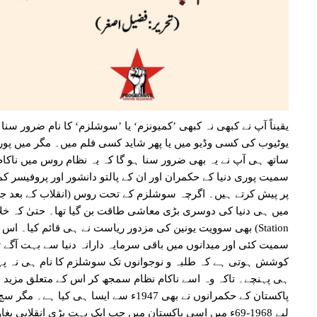
یقیناً آپ نے کبھی نہ کبھی ’کمیونزم‘ یا ’سوشلزم‘ کا نام ضرور س
یوٹیوب کی کسی وڈیو میں یا پھر شاید کسی فلم میں۔ مگر میں پور
ساتھ ہی آپ نے یہ بھی ضرور سنا ہو گا کہ یہ نظام روس میں ناکام
سمیت پوری دنیا کے حکمران اور ان کے پالتو دانشور اور پروفیسر کم
پر پیش کرتے ہیں۔ اگرچہ سوشلزم کے تحت روس (انقلاب کے بعد جس ک
Station) بھی سوویت یونین کی مزدور ریاست نے ہی قائم کیا۔
سمیت کئی اور میدانوں میں باقی سرمایہ دارانہ دنیا سے بہت آگے تھ
کوشش ہوتی ہے کہ طلبہ و نوجوانوں تک سوشلزم کا نام ہی نہ پہنچے
ہی پہنچے۔ تاکہ وہ اسے ناکام نظام سمجھ کر اس کے متعلق مزید
پاکستان کے حکمرانوں نے بھی 1947ء سے ایسا
لیے 1968-69ء میں اِسی پاکستان میں جب ایک بہت بڑی انقلاب