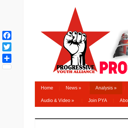
Facebook
Twitter
Share
Home
News
»
Analysis
»
Audio & Video
»
Join PYA
Abo