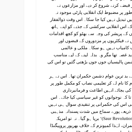
روں نے فیکٹریوں پر قبضے کرنے شروع کر دیے اور مزارعوں نے
ور پر مضبوط ایک انقلابی پارٹی موجود نہ
تبدیل نہیں کیا جا سکا۔ اس وقت ذوالفقار
 کے اس انقلابی سرکشی کے جذبے کو اپنے ہاتھ
وں کے پریشر کی وجہ سے بھٹو کو کچھ اقدامات
س نے فیکٹریوں پر مزدوروں کے قبضوں اور
ب کامیاب نہیں ہو سکا۔ ملکی و عالمی
غصہ تھا مگر وہ بدلہ لینے کے لیے مناسب
 دشمن پالیسیاں جوں جوں بڑھتی گئیں تو اس کی
ے بد ترین عوام دشمن حکمران تھا۔ اس نے ہر
 کا نام لے کر تعلیمی نصاب کو مکمل طور پر
 کی بجائے انہیں اطاعت و فرمانبرداری
تا کہ نوجوانوں کو غیر سیاسی کیا جائے۔ اس
بھی اس کی حکمرانی پر تنقیدی سوال ہی نہیں
ے ذریعے پورے سماج میں شدت پسندانہ مذہبی
سوچ کو پروان چڑھایا گیا۔ 1978ء میں افغانستان میں ’ثور انقلاب (Saur Revolution)‘ برپا ہو گیا۔ نہ تو امریکہ
ران، لہٰذا کمیونزم کے خلاف بھرپور پروپیگنڈا