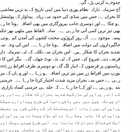
جدوجہد کرنی پڑے گی۔
آج سرمایہ دارانہ نظام پوری دنیا میں اپنی تاریخ کے بد ترین معاشی 
کا بحران ہے جس میں منڈی کی حدود سے زیادہ پیداوار کے پوٹینشل
بھی تیز ترین کمی آتی جا رہی ہے۔ سادہ الفاظ میں مٹھی بھر حک
پیسہ موجود ہے۔ آئے روز کروڑوں محنت کشوں کی آمدن کم ہوتی ج
جاگیرداروں کی دولت میں اضافہ ہوتا جا رہا ہے۔ اس کی وجہ سے 
شدید بحران کا شکار ہیں۔ اس بحران سے نکلنے کے لیے سرمایہ دارا
قرضے دینے شروع کیے جس کے لیے نئے نوٹ چھاپے گئے۔ مگر اس کا نتی
یورپ میں افراط زر میں تیز ترین اضافہ ہو رہا ہے اور وہاں کے مر
رہی ہے جس سے بحران مزید شدت اختیار کرتا جا رہا ہے۔ جرمنی، 
کے اندر پراپرٹی مارکیٹ شدید بحران کا شکار ہے اور پر
اب چونکہ چین میں بھی باقی دنیا کی طرح پیداواری سیکٹ
پراپرٹی میں زیادہ انویسٹمنٹ کر کے وقتی طور پر معیشت 
پراپرٹی کا بلبہ پھٹ رہا ہے تو بڑے پیمانے پر پراپرٹی
ایک خوفناک بحران کا سامنا ہے۔ اسی طرح چینی بینک اور
دیوالیہ ہو رہی ہیں۔ دیوالیہ پن کا یہ سلسلہ پوری دنیا