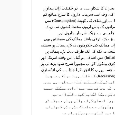
بحران کا شکار ہے۔ یہ در حقیقت زائد پیداوار
 کی وجہ سے سرمایہ داروں کا شرح منافع کم
ہو چکا ہے اور دوسری جانب بیروزگاری میں بھی اضافہ ہوتا جا رہا ہے اور منڈی کی کھپت (Consumption) میں
مرانوں کے پاس اربوں محنت کشوں سے زیادہ
ا رہی ہے جبکہ سرمایہ داروں اور
بڑے بڑے ترقی یافتہ ممالک کی معیشتیں بھی
نہ ممالک کی حکومتوں نے بڑے پیمانے پر سستے
جہ یہ نکلا کہ ایک طرف بہت بڑے پیمانے پر
ریاستوں پر قرضوں کے انبار لگ گئے تو دوسری طرف افراط زر (Inflation) میں اضافہ ہو گیا۔ اس وقت امریکہ اور
کزی بینکوں کو اب مجبوراً شرح سود بڑھانی پڑ
جسے یورپ کا انجن کہا جاتا ہے، کی انڈسٹری
بند ہو رہی ہے اور کہا جا رہا ہے کہ جلد ہی جرمنی کساد بازاری (Recession) کا شکار ہو نے والا ہے۔ چین
اپرٹی کی قیمتیں تیزی سے گر رہی ہیں۔
ر کی بجائے غیر پیداواری سیکٹر جیسے
کو دھکا لگایا گیا، لہٰذا اب جب
 پر انحصار کرنے والی چینی معیشت کو
 پراپرٹی سے منسلک بڑی بڑی کمپنیاں
 میں تیزی سے پھیل رہا ہے۔