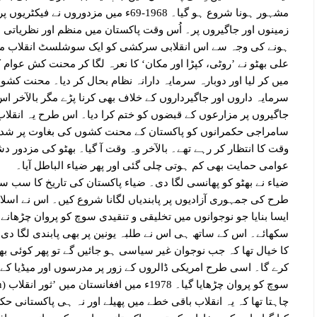
مشہور ہونا شروع ہو گیا۔ 1968-69ء میں مزدو
زمینوں اور جاگیروں پر۔ اُس وقت پاکستان میں منظم اور نظریاتی ط
ہونے کی وجہ سے اس انقلابی سرکشی کو ایک سوشلسٹ انقلاب میں 
علی بھٹو نے ’روٹی، کپڑا اور مکان‘ کا نعرہ لگا کر محنت کش عوام
میں کر لیا اور دوبارہ سرمایہ دارانہ نظام بحال کر دیا۔ محنت کش
سرمایہ داروں اور جاگیرداروں کے خلاف بھی کرنا پڑے مگر بالآخر ا
جاگیروں پر مزارعوں کے قبضوں کو ختم کرا دیا۔ اس طرح یہ انقلا
سامراجی حکمرانوں کو پاکستان کے محنت کشوں کی بغاوت پر شدید 
وقت کا انتظار کر رہے تھے۔ بالآخر وہ وقت آ گیا۔ بھٹو کی مزدور
عوامی حمایت بھی کم ہوتی چلی گئی اور پھر ضیاء الباطل آیا۔
ضیاء نے بھٹو کو پھانسی لگا دی۔ ضیاء پاکستان کی تاریخ کا سب س
طرح کی جمہوری آزادیوں پر پابندیاں لگانا شروع کیں۔ اس نے اسلام
ایسا بنایا جو نوجوانوں میں تخلیقی و تنقیدی سوچ کو پروان چڑھانے
سکھائے۔ اس کے ساتھ ہی اس نے طلبہ یونین پر بھی پابندی لگا دی 
کا خیال تھا کہ جب نوجوان غیر سیاسی ہو جائیں گے تو پھر کوئی 
کرے گا۔ اسی طرح امریکی ڈالروں کے زور پر مدرسوں اور میڈیا ک
چاہتا تھا کہ یہ انقلاب باقی خطے میں پھیلے اور نہ ہی پاکستانی حکم