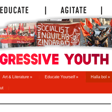
Art & Literature
»
Educate Yourself
»
Halla bol
»
ut