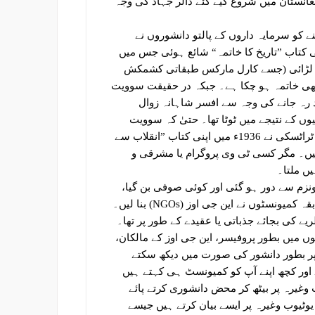
انستان میں شروع کیے گئے ڈالر جہاد کی وجہ
 ٹوٹنے کو سرمایہ داروں کے پالتو دانشوروں نے
 کتاب ”تاریخ کا خاتمہ“ شائع ہوئی جس میں
ر کی لڑائی (جسے کارل مارکس طبقاتی کشمکش
 بھی خاتمہ ہو چکا ہے۔ جبکہ در حقیقت سوویت
د رہ جانے کی وجہ سے افسر شاہانہ زوال
وں کے نتیجے میں ٹوٹا تھا۔ حتیٰ کہ سوویت
یونین کے ٹوٹنے کی پیشن گوئی بذات خود انقلاب روس کے لیڈر لیون ٹراٹسکی نے 1936ء میں اپنی کتاب ”انقلاب سے
ں۔ مگر کسی ٹی وی پروگرام یا مشرقی و
ں ملتا۔
نزم سے دور ہو گئی اور کوئی صوفی بن گیا،
کسی نے یورپ و امریکہ میں نوکری یا کاروبار شروع کر لیا، کئی سابقہ کمیونسٹوں نے این جی اوز (NGOs) بنا لیں۔
 کی بجائے جذباتی یا عقیدے کے طور پر تھا۔
ں میں بطور پروفیسر، این جی اوز کے مالکان،
ب پر بطور دانشور کی صورت میں دیکھ سکتے
اور کچھ اپنے آپ کو کمیونسٹ ہی کہتے ہیں
وب وغیرہ پر بیٹھ کر محض دانشوری کرتے پائے
ٹیوب وغیرہ پر ایسے بیان کرتے ہیں جیسے