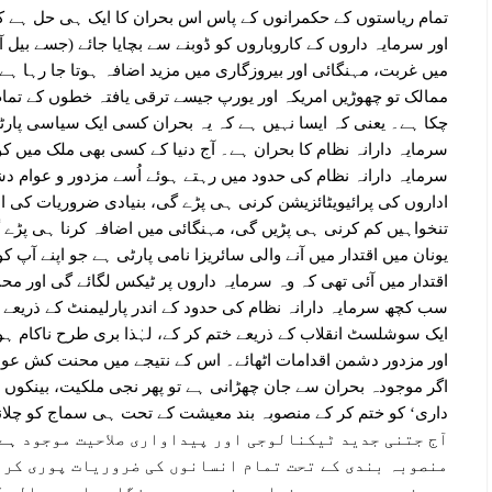
تمام ریاستوں کے حکمرانوں کے پاس اس بحران کا ایک ہی حل ہے ک
میں غربت، مہنگائی اور بیروزگاری میں مزید اضافہ ہوتا جا رہا 
ممالک تو چھوڑیں امریکہ اور یورپ جیسے ترقی یافتہ خطوں کے تما
چکا ہے۔ یعنی کہ ایسا نہیں ہے کہ یہ بحران کسی ایک سیاسی پارٹی
سرمایہ دارانہ نظام کا بحران ہے۔ آج دنیا کے کسی بھی ملک میں کو
سرمایہ دارانہ نظام کی حدود میں رہتے ہوئے اُسے مزدور و عوام د
اداروں کی پرائیویٹائزیشن کرنی ہی پڑے گی، بنیادی ضروریات کی اش
یونان میں اقتدار میں آنے والی سائریزا نامی پارٹی ہے جو اپنے آ
اقتدار میں آئی تھی کہ وہ سرمایہ داروں پر ٹیکس لگائے گی اور م
سب کچھ سرمایہ دارانہ نظام کی حدود کے اندر پارلیمنٹ کے ذریعے ک
ایک سوشلسٹ انقلاب کے ذریعے ختم کر کے، لہٰذا بری طرح ناکام ہوئ
اور مزدور دشمن اقدامات اٹھائے۔ اس کے نتیجے میں محنت کش عوام 
اگر موجودہ بحران سے جان چھڑانی ہے تو پھر نجی ملکیت، بینکوں ا
داری‘ کو ختم کر کے منصوبہ بند معیشت کے تحت ہی سماج کو چلانا
آج جتنی جدید ٹیکنالوجی اور پیداواری صلاحیت موجود ہے
منصوبہ بندی کے تحت تمام انسانوں کی ضروریات پوری کرن
مہینوں میں پوری دنیا سے غربت، بیروزگاری اور جہالت ک