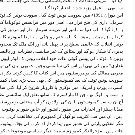
کیا گیا۔ امریکی مفادات کے تحت پاکستانی ریاست کی جانب سے افغ
سے بھی یہ عمل مزید شدت اختیار کرتا گیا۔
اس دوران 1991ء میں سوویت یونین ٹوٹ گیا۔ سوویت یونین کے
سرمایہ داری کی فتح قرار دیا۔ اسی دور میں فرانسس فوکویاما کی
یہ کہا گیا کہ اب دنیا سے امیر اور غریب، سرمایہ دار اور مزدو
کہتا ہے) ہمیشہ ہمیشہ کے لیے ختم ہو چکی ہے لہٰذا کمیونزم کا
یونین انقلاب کے عالمی سطح پر نہ پھیل پانے اور ایک ملک تک محدو
پذیری کا شکار ہو گیا اور سٹالن کے غیر سائنسی نظریات اور پالیسی
غداری“ میں کی تھی اور اس کی سائنسی وجوہات بھی بیان کی تھی
مغربی ممالک کی یونیورسٹیوں میں اس کتاب کا کہیں کوئی ذکر نہی
سوویت یونین ٹوٹنے کے بعد کمیونسٹوں کی بھی بہت بڑی تعداد کمیو
یہ سب وہ لوگ تھے جن کا مارکسزم کے ساتھ تعلق ایک سائنسی نظریے
آج ان سابقہ کمیونسٹوں یا ان کی اولادوں کو آپ مختلف یونیورسٹیو
میڈیا چینلز اور اخبارات میں بطور دانشور اور خاص طور پر یوٹیو
ہیں۔ ان میں سے اکثریت تو کُھل کر کمیونزم کی مخالفت کرتی ہے 
مگر انقلابی پارٹی کی تعمیر میں اپنا کردار ادا کرنے کی بجائے یوٹی
جاتے ہیں۔ مؤخرالذکر کمیونزم سمیت دیگر سیاسی موضوعات کو یو