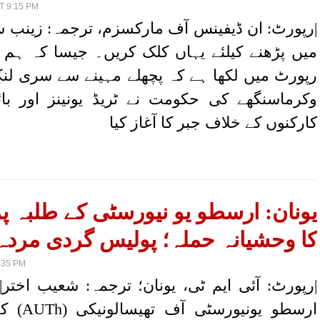
T 9:15 PM
|رپورٹ: ان ڈیفینس آف مارکسزم، ترجمہ: زینب سی
میں پڑھنے کیلئے یہاں کلک کریں۔ جیسا کہ ہم ن
رپورٹ میں لکھا ہے کہ پچھلے مہینے سے سری لنکا
وکرماسنگھے کی حکومت نے ٹریڈ یونینز اور بائ
کارکنوں کے خلاف جبر کا آغاز کیا
یونان: ارسطو یو نیورسٹی کے طلبہ پ
کا وحشیانہ حملہ؛ پولیس گردی مردہ 
:35 PM
ارسطو یونیو