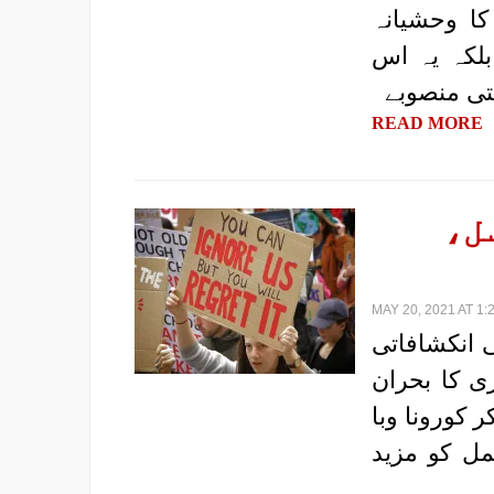
ں کے احتجاج پر ہنگامی پولیس (MAT) کا وحشیانہ
بلکہ یہ اس
تی منصوبے
READ MORE
ل،
MAY 20, 2021 AT 1:
ی انکشافاتی
 کا بحران
 کورونا وبا
مل کو مزید