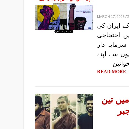
MARCH 17, 2023 AT
کے ایران کی
یں احتجاجی
 سرمایہ دار
وں سے اپنے
خواتین
READ MORE
میں تین
بر