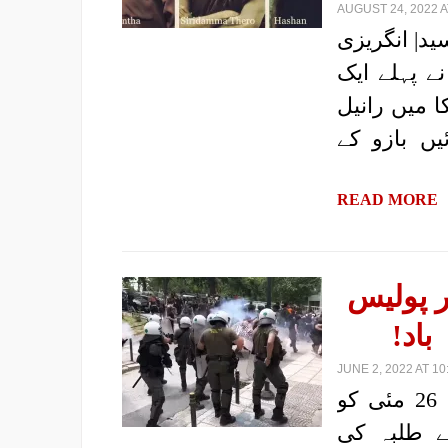
AUGUST 24, 2022 A
د| انگریزی
ے پہلے ایک
 میں رانیل
یں بازو کے
READ MORE
ر پولیس
باد!
JUNE 2, 2022 AT 10
|رپورٹ: آئی ایم ٹی، یونان؛ ترجمہ: شعیب اختر| 26 مئی کو
رسٹی آف تھیسالونیکی (AUTh) کے طلبہ کی