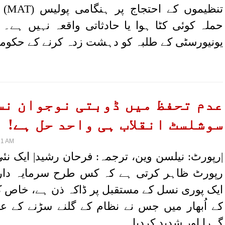
تنظیمو
حملہ کوئی کٹا ہوا یا حادثاتی واقعہ نہیں ہے۔ 
یونیورسٹی کے طلبہ کو دہشت زدہ کرنے کے حکوم
عدم تحفظ میں ڈوبتی نوجوان نس
سوشلسٹ انقلاب ہی واحد حل ہے!
21 AM
|رپورٹ: نیلسن وین، ترجمہ: فرحان رشید| ایک نئ
رپورٹ ظاہر کرتی ہے کہ کس طرح سرمایہ داری
ایک پوری نسل کے مستقبل پر ڈاکہ ذن ہے، خاص کر
کے اُبھار میں جس نے نظام کے گلنے سڑنے کے ع
گہرا اور شدید کردیا