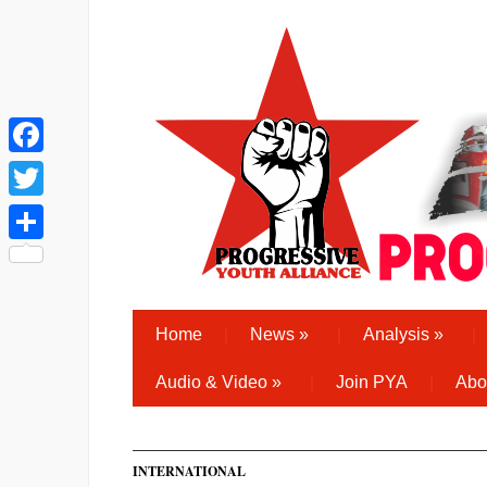
Facebook
Twitter
Share
Home
News
»
Analysis
»
Audio & Video
»
Join PYA
Abo
INTERNATIONAL