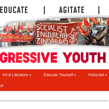
Art & Literature
»
Educate Yourself
»
Halla bol
»
ut