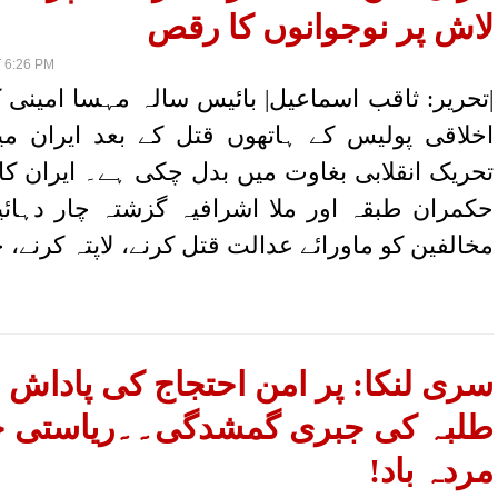
لاش پر نوجوانوں کا رقص
 6:26 PM
|تحریر: ثاقب اسماعیل| بائیس سالہ مہسا امینی 
اخلاقی پولیس کے ہاتھوں قتل کے بعد ایران م
تحریک انقلابی بغاوت میں بدل چکی ہے۔ ایران کا
حکمران طبقہ اور ملا اشرافیہ گزشتہ چار دہائی
مخالفین کو ماورائے عدالت قتل کرنے، لاپتہ کرنے، 
سری لنکا: پر امن احتجاج کی پاداش 
طلبہ کی جبری گمشدگی۔۔ریاستی ج
مردہ باد!