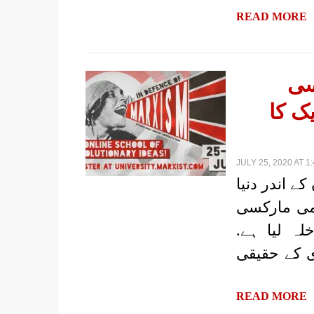
READ MORE
سی
یک کا
JULY 25, 2020 AT 1
ند ہفتوں کے اندر دنیا
لمی مارکسی
لہ لیا ہے.
ی کے حقیقی
READ MORE