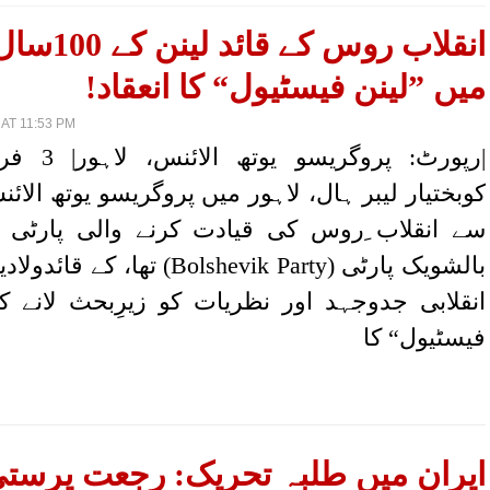
انقلاب روس کے 
میں ”لینن فیسٹیول“ کا انعقاد!
AT 11:53 PM
کوبختیار لیبر ہال، لاہور میں پروگریسو یوتھ الا
سے انقلاب ِروس کی قیادت کرنے والی پارٹی 
بالشویک پارٹی (Bolshevik Party) تھا،
انقلابی جدوجہد اور نظریات کو زیرِبحث لانے کے
فیسٹیول“ کا
ایران میں طلبہ تحریک: رجعت پرست