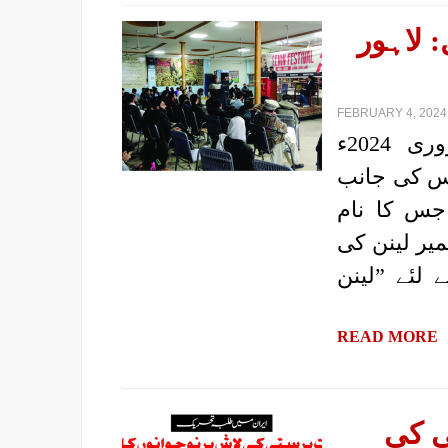
قائد لینن کے 100سال: لاہور
FEBRUARY 4, 2024 
|رپورٹ: پروگریسو یوتھ الائنس، لاہور| 3 فروری 2024ء
ئنس کی جانب
جس کا نام
 کے قائدولادیمیر لینن کی
 لئے ”لینن
READ MORE
ی کی