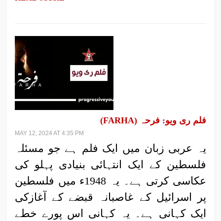
فلم ری ویو: فرحہ (FARHA)
MAY 12, 2024 AT 4:35 PM
یہ عربی زبان میں ایک فلم ہے جو مسئلہ
فلسطین کے ایک انتہائی بنیادی پہلو کی
عکاسی کرتی ہے۔ یہ 1948ء میں فلسطین
پر اسرائیل کے غاصبانہ قبضے کے آغازکی
ایک کہانی ہے۔ یہ کہانی اس پورے خطے