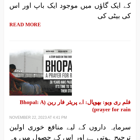
کے ایک گاؤں میں موجود ایک باپ اور اس
کی بیٹی کی
READ MORE
فلم ری ویو: بھوپال: اے پریئر فار رین (Bhopal: A
prayer for rain)
NOVEMBER 22, 2023 AT 4:41 PM
سرمایہ داروں کے لیے منافع خوری اولین
ترجیح ہوتی ہے اور اس کے حصول میں وہ