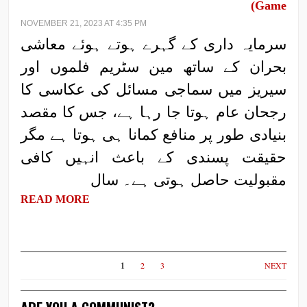
Game)
NOVEMBER 21, 2023 AT 4:35 PM
سرمایہ داری کے گہرے ہوتے ہوئے معاشی
بحران کے ساتھ مین سٹریم فلموں اور
سیریز میں سماجی مسائل کی عکاسی کا
رجحان عام ہوتا جا رہا ہے، جس کا مقصد
بنیادی طور پر منافع کمانا ہی ہوتا ہے مگر
حقیقت پسندی کے باعث انہیں کافی
مقبولیت حاصل ہوتی ہے۔ سال
READ MORE
1
2
3
NEXT