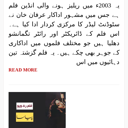
یہ 2003ء میں ریلیز ہونے والی انڈین فلم
ہے جس میں مشہور اداکار عرفان خان نے
سٹوڈنٹ لیڈر کا مرکزی کردار ادا کیا ہے۔
اس فلم کے ڈائریکٹر اور رائٹر تگمانشو
دھلیا ہیں جو مختلف فلموں میں اداکاری
کے جوہر بھی چکے ہیں۔ یہ فلم گزشتہ تین
دہائیوں میں اس
READ MORE