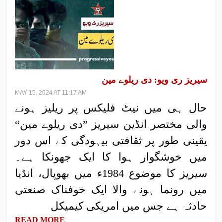
سیریز ری ویو: دی ریلوے مین
MAY 15, 2024 AT 11:17 AM
حال ہی میں نیٹ فلیکس پر ریلیز ہونے
والی مختصر انڈین سیریز ”دی ریلوے مین“
یقینی طور پر ثقافتی بیہودگی کے اس دور
میں خوشگوار ہوا کا ایک جھونکا ہے۔
سیریز کا موضوع 1984ء میں بھوپال، انڈیا
میں رونما ہونے والا ایک خوفناک صنعتی
حادثہ ہے جس میں امریکی کیمیکل
READ MORE