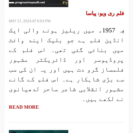
فلم ری ویو: پیاسا
MAY 17, 2024 AT 6:03 PM
یہ 1957ء میں ریلیز ہونے والی ایک
انڈین فلم ہے جو بلیک ایند وائٹ
میں بنائی گئی تھی۔ اس فلم کے
پروڈیوسر اور ڈائریکٹر مشہور
فلمساز گرو دت ہیں اور یہ ان کی سب
سے بڑی شاہکار ہے۔ اس فلم کے گانے
مشہور انقلابی شاعر ساحر لدھیانوی
نے لکھے ہیں۔
READ MORE