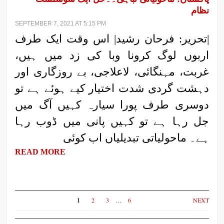
نظام
SEPTEMBER 7, 2021 AT 5:15 PM
|تحریر: فرحان رشید| اس وقت ایک طرف
اربوں لوگ کرونا وبا کی زد میں ہیں،
غربت، مہنگائی، لاعلاجی، بے روزگاری اور
دہشت گردی شدت اختیار کیے ہوئے ہے تو
دوسری طرف پورا سیارہ کہیں آگ میں
جل رہا ہے تو کہیں پانی میں ڈوب رہا
ہے۔ ماحولیاتی تبدیلیاں اب کوئی
READ MORE
1
2
3
…
6
NEXT