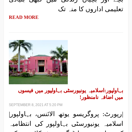
تعلیمی اداروں کا منہ تک
READ MORE
بہاولپور:اسلامیہ یونیورسٹی بہاولپور میں فیسوں
میں اضافہ نامنظور!
SEPTEMBER 8, 2021 AT 5:20 PM
|رپورٹ: پروگریسو یوتھ الائنس، بہاولپور|
اسلامیہ یونیورسٹی بہاولپور کی انتظامیہ