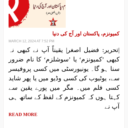
کمیونزم، پاکستان اور آج کی دنیا
MARCH 12, 2024 AT 7:52 PM
|تحریر: فضیل اصغر| یقیناً آپ نے کبھی نہ
کبھی ’کمیونزم‘ یا ’سوشلزم‘ کا نام ضرور
سنا ہو گا۔ یونیورسٹی میں کسی پروفیسر
سے، یوٹیوب کی کسی وڈیو میں یا پھر شاید
کسی فلم میں۔ مگر میں پورے یقین سے
کہتا ہوں کہ کمیونزم کے لفظ کے ساتھ ہی
آپ نے
READ MORE