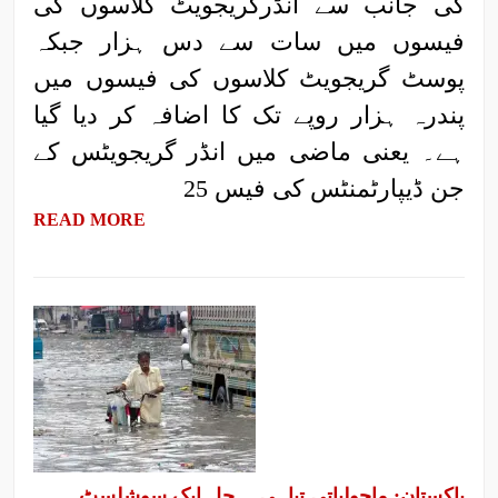
کی جانب سے انڈرگریجویٹ کلاسوں کی
فیسوں میں سات سے دس ہزار جبکہ
پوسٹ گریجویٹ کلاسوں کی فیسوں میں
پندرہ ہزار روپے تک کا اضافہ کر دیا گیا
ہے۔ یعنی ماضی میں انڈر گریجویٹس کے
جن ڈیپارٹمنٹس کی فیس 25
READ MORE
پاکستان: ماحولیاتی تباہی۔۔حل ایک سوشلسٹ