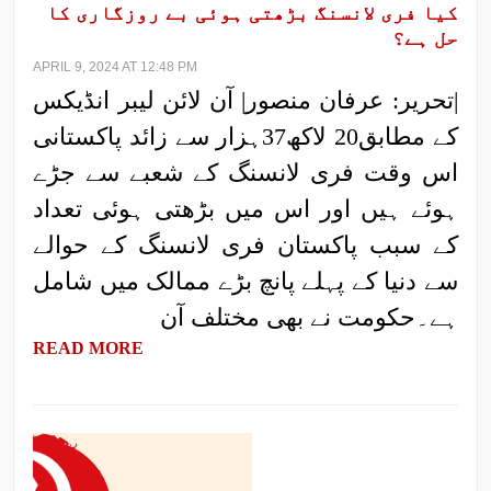
کیا فری لانسنگ بڑھتی ہوئی بے روزگاری کا
حل ہے؟
APRIL 9, 2024 AT 12:48 PM
|تحریر: عرفان منصور| آن لائن لیبر انڈیکس
کے مطابق20 لاکھ37ہزار سے زائد پاکستانی
اس وقت فری لانسنگ کے شعبے سے جڑے
ہوئے ہیں اور اس میں بڑھتی ہوئی تعداد
کے سبب پاکستان فری لانسنگ کے حوالے
سے دنیا کے پہلے پانچ بڑے ممالک میں شامل
ہے۔حکومت نے بھی مختلف آن
READ MORE