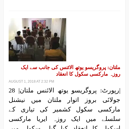
ملتان: پروگریسو یوتھ الائنس کی جانب سے ایک
روزہ مارکسی سکول کا انعقاد
AUGUST 1, 2018 AT 2:32 PM
|رپورٹ: پروگریسو یوتھ الائنس ملتان| 28
جولائی بروز اتوار ملتان میں نیشنل
مارکسی سکول کشمیر کی تیاری کے
سلسلے میں ایک روزہ ایریا مارکسی
اسکول کا انعقاد کیا گیا۔ سکول میں