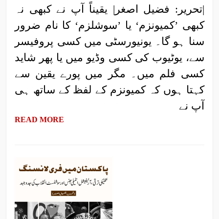
|تحریر: فضیل اصغر| یقیناً آپ نے کبھی نہ
کبھی ’کمیونزم‘ یا ’سوشلزم‘ کا نام ضرور
سنا ہو گا۔ یونیورسٹی میں کسی پروفیسر
سے، یوٹیوب کی کسی وڈیو میں یا پھر شاید
کسی فلم میں۔ مگر میں پورے یقین سے
کہتا ہوں کہ کمیونزم کے لفظ کے ساتھ ہی
آپ نے
READ MORE