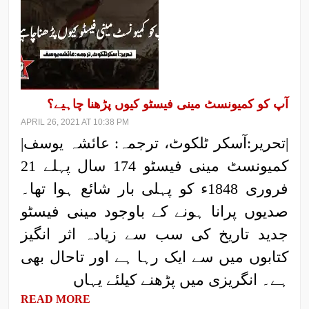
آپ کو کمیونسٹ مینی فیسٹو کیوں پڑھنا چاہیے؟
APRIL 26, 2021 AT 10:38 PM
|تحریر:آسکر ٹلکوٹ، ترجمہ: عائشہ یوسف|
کمیونسٹ مینی فیسٹو 174 سال پہلے 21
فروری 1848ء کو پہلی بار شائع ہوا تھا۔
صدیوں پرانا ہونے کے باوجود مینی فیسٹو
جدید تاریخ کی سب سے زیادہ اثر انگیز
کتابوں میں سے ایک رہا ہے اور تاحال بھی
ہے۔ انگریزی میں پڑھنے کیلئے یہاں
READ MORE