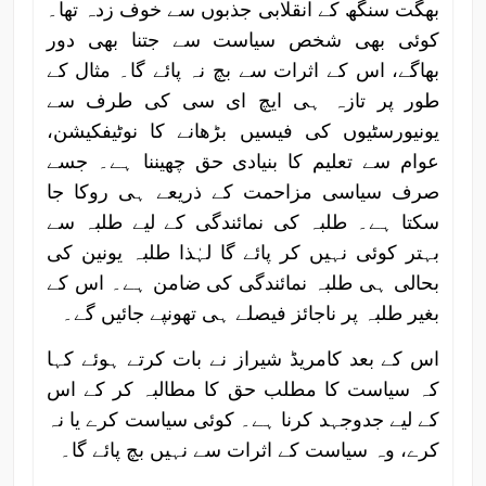
بھگت سنگھ کے انقلابی جذبوں سے خوف زدہ تھا۔
کوئی بھی شخص سیاست سے جتنا بھی دور
بھاگے، اس کے اثرات سے بچ نہ پائے گا۔ مثال کے
طور پر تازہ ہی ایچ ای سی کی طرف سے
یونیورسٹیوں کی فیسیں بڑھانے کا نوٹیفکیشن،
عوام سے تعلیم کا بنیادی حق چھیننا ہے۔ جسے
صرف سیاسی مزاحمت کے ذریعے ہی روکا جا
سکتا ہے۔ طلبہ کی نمائندگی کے لیے طلبہ سے
بہتر کوئی نہیں کر پائے گا لہٰذا طلبہ یونین کی
بحالی ہی طلبہ نمائندگی کی ضامن ہے۔ اس کے
بغیر طلبہ پر ناجائز فیصلے ہی تھونپے جائیں گے۔
اس کے بعد کامریڈ شیراز نے بات کرتے ہوئے کہا
کہ سیاست کا مطلب حق کا مطالبہ کر کے اس
کے لیے جدوجہد کرنا ہے۔ کوئی سیاست کرے یا نہ
کرے، وہ سیاست کے اثرات سے نہیں بچ پائے گا۔