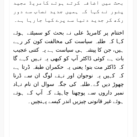
بحث میں اضافہ کرتے ہوئے کامریڈ مجید
پنور نے کہا کہ ہمیں جدید نصاب سے دور
رکھ کر جدید دنیا سے پرے کیا جارہا ہے۔
اختتام پر کامریڈ علی نے بحث کو سمیٹتے ہوئے
کہا کہ طلبہ سیاست کی مخالفت کون کر رہے
ہیں، جن کا پیشہ ہی سیاست ہے یہ کتنی عجیب
بات ہے کوئی ڈاکٹر آپ کو کبھی یہ نہیں کہے گا
کہ ڈاکٹر مت بنو! یعنی یہ حکمران طبقہ ڈرتا ہے
کہ کہیں یہ نوجوان اور نہتے لوگ ان سے ڈرنا
چھوڑ دیں گے۔طلبہ کی جگہ سوال ان نام نہاد
نمبر داروں سے پوچھنا چاہیئے کہ آپ کے ہوتے
ہوئے غیر قانونی چیزیں اندر کیسے پہنچیں۔