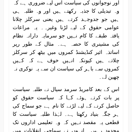
اور نوجوانوں کی سیاست اس لیے ضروری ہے کہ
وہ تبدیلی کا جذبہ رکھتے ہیں اور وہ طلبہ ہی
ہیں جو جدوجہد کرتے ہیں یعنی سرکلز چلانا
عوامی حقوق کے لیے لڑنا وغیرہ۔ یہ مراعات
یافتہ طبقے کا کام نہیں جو سرمایہ دارانہ نظام
کی مشینری کا حصہ ہے۔ مثال کے طور رپر
اساتذہ ائیر کنڈیشنڈ کمروں میں بیٹھ کر سرکلز
چلاتے ہیں کیونکہ انہیں خوف ہے کہ کہیں
کمروں سے باہر کی سیاست ان سے یہ نوکری نہ
چھین لے۔
اس کے بعد کامریڈ سرمد سیال نے طلبہ سیاست
پر بات کرتے ہوئے کہا کہ سیاست حقوق کو
حاصل کرنے کے لیے لڑنے کا نام ہے جو سماج کی
ہر جگہ بنیاد رکھتا ہے۔ لہٰذا طلبہ سیاست کا
قطعی یہ مقصد نہیں کہ وہ تعلیمی اداروں تک
محدود رہیں۔ انہوں نے سماجی انقلابات میں