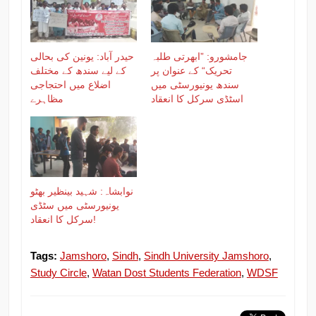
جامشورو: ”ابھرتی طلبہ
حیدر آباد: یونین کی بحالی
تحریک“ کے عنوان پر
کے لیے سندھ کے مختلف
سندھ یونیورسٹی میں
اضلاع میں احتجاجی
اسٹڈی سرکل کا انعقاد
مظاہرے
نوابشاہ: شہید بینظیر بھٹو
یونیورسٹی میں سٹڈی
سرکل کا انعقاد!
Tags:
Jamshoro
,
Sindh
,
Sindh University Jamshoro
,
Study Circle
,
Watan Dost Students Federation
,
WDSF