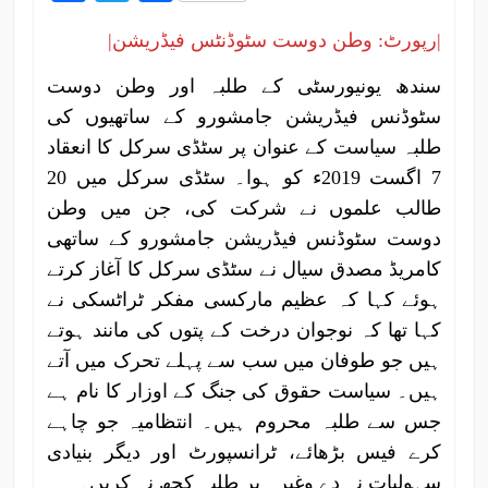
|رپورٹ: وطن دوست سٹوڈنٹس فیڈریشن|
سندھ یونیورسٹی کے طلبہ اور وطن دوست
سٹوڈنس فیڈریشن جامشورو کے ساتھیوں کی
طلبہ سیاست کے عنوان پر سٹڈی سرکل کا انعقاد
7 اگست 2019ء کو ہوا۔ سٹڈی سرکل میں 20
طالب علموں نے شرکت کی، جن میں وطن
دوست سٹوڈنس فیڈریشن جامشورو کے ساتھی
کامریڈ مصدق سیال نے سٹڈی سرکل کا آغاز کرتے
ہوئے کہا کہ عظیم مارکسی مفکر ٹراٹسکی نے
کہا تھا کہ نوجوان درخت کے پتوں کی مانند ہوتے
ہیں جو طوفان میں سب سے پہلے تحرک میں آتے
ہیں۔ سیاست حقوق کی جنگ کے اوزار کا نام ہے
جس سے طلبہ محروم ہیں۔ انتظامیہ جو چاہے
کرے فیس بڑھائے، ٹرانسپورٹ اور دیگر بنیادی
سہولیات نہ دے وغیرہ پر طلبہ کچھ نہ کریں۔