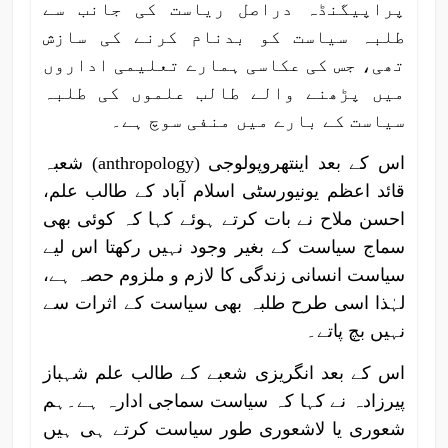
پراپیگنڈہ دراصل ریاست کی جانب سے
طلبہ سیاست کو بدنام کرنے کی سازش
تھی، جس کی عکاسی ہمارے تعلیمی اداروں
میں پڑھنے والے طالب علموں کی طلبہ
سیاست کے بارے میں منفی سوچ ہے۔
اس کے بعد اینتھروپولوجی (anthropology) شعبہ
قائد اعظم یونیورسٹی اسلام آباد کے طالب علم،
احسن ملاح نے بات کرتے ہوئے کہا کہ کوئی بھی
سماج سیاست کے بغیر وجود نہیں رکھتا اس لیے
سیاست انسانی زندگی کا لازم و ملزوم حصہ ہے،
لہٰذا اسی طرح طلبہ بھی سیاست کے اثرات سے
نہیں بچ پاتے۔
اس کے بعد انگریزی شعبے کے طالب علم شہباز
پیرزادہ نے کہا کہ سیاست سماجی ادارہ ہے۔ہم
شعوری یا لاشعوری طور سیاست کرتے ہی ہیں