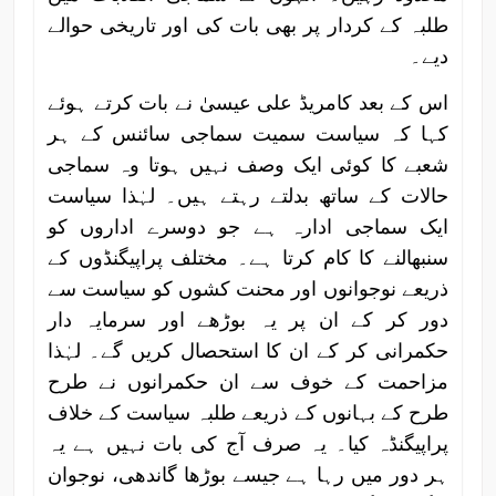
طلبہ کے کردار پر بھی بات کی اور تاریخی حوالے
دیے۔
اس کے بعد کامریڈ علی عیسیٰ نے بات کرتے ہوئے
کہا کہ سیاست سمیت سماجی سائنس کے ہر
شعبے کا کوئی ایک وصف نہیں ہوتا وہ سماجی
حالات کے ساتھ بدلتے رہتے ہیں۔ لہٰذا سیاست
ایک سماجی ادارہ ہے جو دوسرے اداروں کو
سنبھالنے کا کام کرتا ہے۔ مختلف پراپیگنڈوں کے
ذریعے نوجوانوں اور محنت کشوں کو سیاست سے
دور کر کے ان پر یہ بوڑھے اور سرمایہ دار
حکمرانی کر کے ان کا استحصال کریں گے۔ لہٰذا
مزاحمت کے خوف سے ان حکمرانوں نے طرح
طرح کے بہانوں کے ذریعے طلبہ سیاست کے خلاف
پراپیگنڈہ کیا۔ یہ صرف آج کی بات نہیں ہے یہ
ہر دور میں رہا ہے جیسے بوڑھا گاندھی، نوجوان