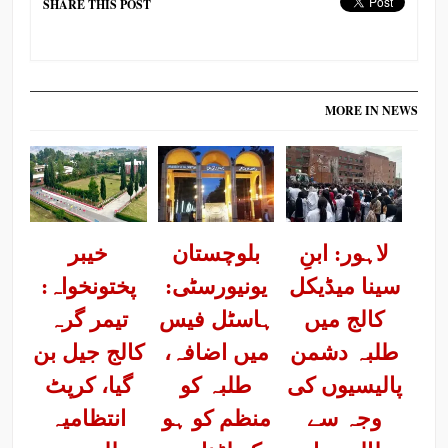
SHARE THIS POST
MORE IN NEWS
لاہور: ابنِ
بلوچستان
خیبر
سینا میڈیکل
یونیورسٹی:
پختونخواہ:
کالج میں
ہاسٹل فیس
تیمر گرہ
طلبہ دشمن
میں اضافہ،
کالج جیل بن
پالیسیوں کی
طلبہ کو
گیا، کرپٹ
وجہ سے
منظم کو ہو
انتظامیہ