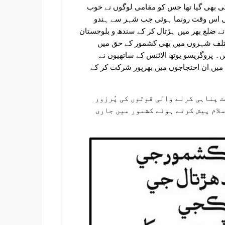
ی بھی گیا تھا جس کو مقامی لوگوں نے خوب
یلی اس وقت رونما ہوئی جب شہر سے ہندو
ے ضلع بھر میں ہڑتال کر کے سندھ و بلوچستان
ختلف شہروں میں بھی کشمور کے حق میں
 پروگریسو یوتھ الائنس کے ساتھیوں نے
میں ان احتجاجوں میں بھرپور شرکت کر کے
ت پناہی کرنے والی قوتوں کی پُرزور
سلام پیش کرتے ہوئے کشمور میں جاری