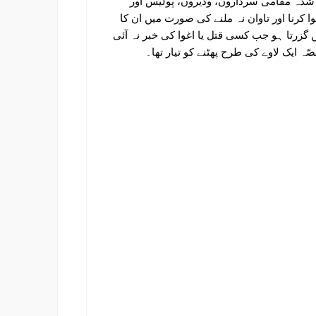
شدہ مقامی سرداروں، وڈیروں، پولیس اور
کرنا اور تاوان نہ ملنے کی صورت میں ان کا
 گزرتا ہو جب کسی قتل یا اغوا کی خبر نہ آئی
ایک لاوے کی طرح پھٹنے کو تیار تھا۔