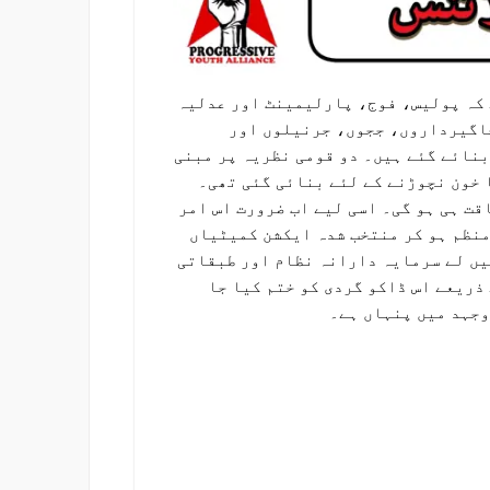
 کہ پولیس، فوج، پارلیمینٹ اور عدلیہ
اگیرداروں، ججوں، جرنیلوں اور
بنائے گئے ہیں۔ دو قومی نظریہ پر مبنی
 خون نچوڑنے کے لئے بنائی گئی تھی۔
قت ہی ہو گی۔ اسی لیے اب ضرورت اس امر
 منظم ہو کر منتخب شدہ ایکشن کمیٹیاں
یں لے سرمایہ دارانہ نظام اور طبقاتی
ذریعے اس ڈاکو گردی کو ختم کیا جا
وجہد میں پنہاں ہے۔