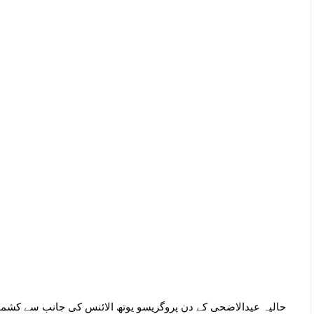
حالیہ عیدالاضحی کے دن پروگریسو یوتھ الائنس کی جانب سے کشمور 