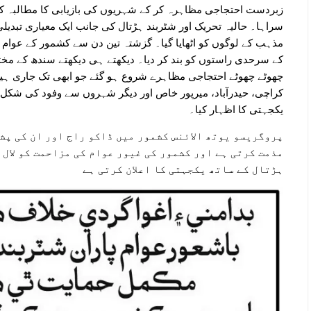
زبردست احتجاجی مظاہرہ کر کے شہریوں کی بازیابی کا مطالبہ ک
سراہا۔ حالیہ تحریک اور شٹربند ہڑتال کی جانب ایک معیاری تبد
مذہب کے لوگوں کو اٹھایا گیا۔ گزشتہ تین دن سے کشمور کے عوام ن
کے سرحدی راستوں کو بند کر دیا۔ دیکھتے ہی دیکھتے سندھ کے م
چھوٹے چھوٹے احتجاجی مظاہرے شروع ہو گئے جو ابھی تک جاری ہیں۔
کراچی، حیدرآباد، میرپور خاص اور دیگر شہروں سے وفود کی شکل 
یکجہتی کا اظہار کیا۔
پروگریسو یوتھ الائنس کشمور میں ڈاکو راج اور ان کی پش
مذمت کرتی ہے اور کشمور کی غیور عوام کی مزاحمت کو لال 
ہڑتال کے ساتھ یکجہتی کا اعلان کرتی ہے