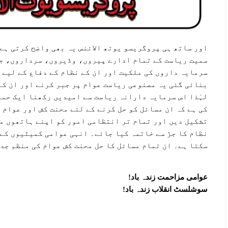
اور ساتھ ہی پروگریسو یوتھ الائنس یہ بھی واضح کرتی ہے
سمیت ریاست کے تمام ادارے پیروں، وڈیروں، سرداروں، ج
سرمایہ داروں کی ملکیت اور ان کے نظام کے دفاع کے لیے 
بنائی گئی یہ مصنوعی ریاست عوام پر جبر کرنے اور ان کا
لہٰذا اس سرمایہ دارانہ ریاست سے امیدیں رکھنا ایک حما
کی ہے کہ ان مسائل کو حل کرنے کے لئے محنت کش اور عوام
تشکیل دیں اور تمام تر انتظامی امور کو اپنے ہاتھوں م
نظام کا جڑ سے خاتمہ کیا جائے۔ انہی عوامی کمیٹیوں کے 
سکتا ہے۔ ان تمام مسائل کا حل محنت کش عوام کی منظم جد
عوامی مزاحمت زندہ باد!
سوشلسٹ انقلاب زندہ باد!