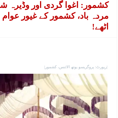
کشمور: اغوا گردی اور وڈیرہ ش
مردہ باد، کشمور کے غیور عوام 
اٹھے!
|رپورٹ: پروگریسو یوتھ الائنس، کشمور|