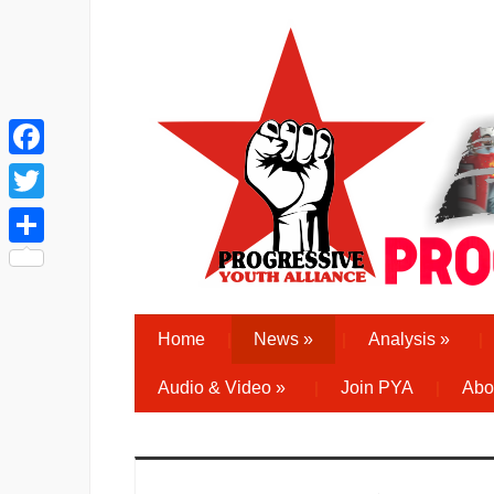
Facebook
Twitter
Share
Home
News
»
Analysis
»
Audio & Video
»
Join PYA
Abo