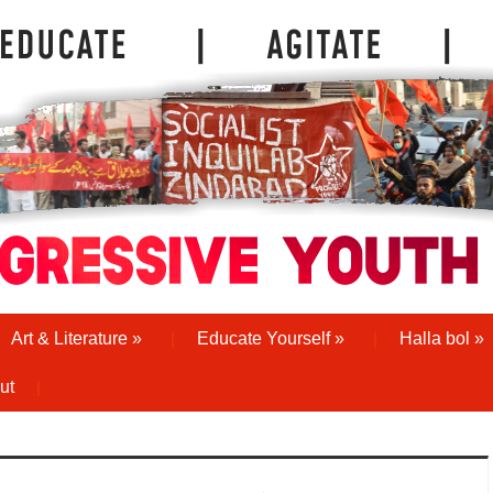
Art & Literature
»
Educate Yourself
»
Halla bol
»
ut