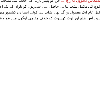
بدمعاش ڈاکوؤں کا راج ہے
جن کو پیپلز پارٹی کی جانب سے منتخب 
فوج کی مکمل پشت پناہی حاصل ہے۔ شہریوں کو تاوان کے لئے اغوا 
قتل عام ایک معمول بن گیا تھا۔ شاید ہی کوئی ایسا دن کشمور میں
ہو۔ اس ظلم اور لوٹ کھسوٹ کے خلاف مقامی لوگوں میں غم و غصّہ 