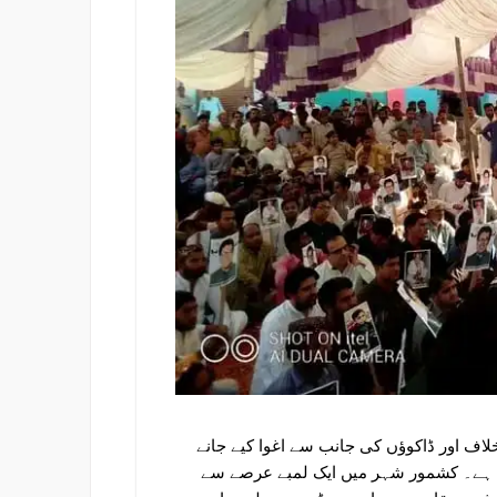
لاف اور ڈاکوؤں کی جانب سے اغوا کیے جانے
ری ہے۔ کشمور شہر میں ایک لمبے عرصے سے