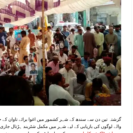
گزشتہ تین دن سے سندھ کے شہر کشمور میں اغوا برائے تاوان کے خ
والے لوگوں کی بازیابی کے لیے شہر میں مکمل شٹربند ہڑتال جا