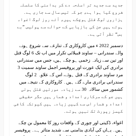
جدید سے جدید تر اسلحہ دے کر بدامنی کا سلسلہ
شروع کیا ہوا ہے، جو کہ تیس سال سے جاری ہے۔
ہزاروں لوگ قتل ہوچکے ہیں، آئے روز لوگ اغواء
ہوتے ہیں جن کی بازیابی کے حوالے سے پولیس ”بے
بس“ نظر آتی ہے۔
دسمبر 2022 ء میں کاروکاری کے تنازعے سے شروع ہونے
والے سندرانی – ساوند قبیلائی تکرار میں اب تک 6 لوگ قتل
اور تین سے زیادہ زخمی ہو چکے ہیں، جس میں سندرانی
برادری کی ایک عورت اور پروفیسر اجمل ساوند سمیت 3
مرد ساوند برادری کے قتل ہوئے، اس کے علاوہ 2 لوگ
سندرانی برادری مارے گئے ہیں۔ کاروکاری کے نتیجے میں
کشمور میں سالانہ 30 سے زیادہ عورتیں قتل ہوتی
ہیں جو کے سرکاری اعداد و شمار ہیں مگر حقیقی
اعداد و شمار اس سے کہیں زیادہ ہیں کیونکہ کافی
کیسز رپورٹ تک نہیں ہوتے۔
اغواء، ڈکیتی اور چوری کے واقعات روز کا معمول بن چکے
ہیں۔ یہاں کی آبادی بدامنی سے شدید متاثر ہے۔ پروفیسر