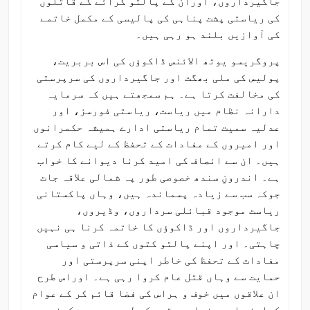
جاگیرداروں، اوران کے پالتو کرائے کے قاتلوں
کی ریاستی پشت پناہی کی پالیسی کے مکمل خاتمے
کی آوازیں بلند ہو رہی ہیں۔
پروگریسو یوتھ الائنس ڈاکوؤں کی اس بربریت،
پولیس کی ملی بھگت اور جاگیرداروں کی سرپرستی
کی مخالفت کرتا ہے۔ ہم سمجھتے ہیں کہ سرمایہ
دارانہ نظام میں ریاست، ریاستی فورسز، اور
عدلیہ سمیت تمام ریاستی ادارے ہمیشہ حکمرانوں
اور امیروں کے مفادات کے تحفظ کے لیے کام کرتے
ہیں۔ ان سے انصاف کی امید کرنا دیوانے کا خواب
ہے۔ اندرونِ سندھ خصوصی طور پہ شمالی علاقہ جات
جوکہ سب سے زیادہ پسماندہ ہیں، وہاں پاکستانی
ریاست موجود قبائلی سرداروں، وڈیروں،
جاگیرداروں اور ڈاکوؤں کا خاتمہ کرنا ہی نہیں
چاہتی۔ اور اپنے پالتو کتوں کے ذاتی و سیاسی
مفادات کے تحفظ کی خاطر اپنی سرپرستی اور
حمایت سے وہاں قتل عام کروا رہی ہے۔ اوراس طرح
ان علاقوں میں خوف و ہراس کی فضا قائم کر کے عوام