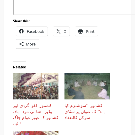
Share this:
Facebook
X
Print
More
Related
کشمور: ”سوشلزم کیا
کشمور: اغوا گردی اور
ہے؟“ کے عنوان پر سٹڈی
وڈیرہ شاہی مردہ باد،
سرکل کاانعقاد
کشمور کے غیور عوام جاگ
اٹھے!