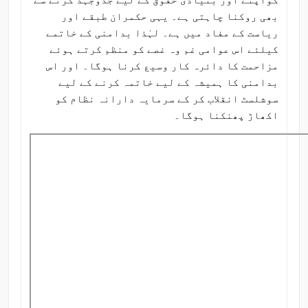
کواپنے اور بنیادی حقوق کے لیے جدوجہد کرنے سے
بھی روکنا چاہتی ہے۔ یہی حکمران طبقے اور
ریاست کے مفاد میں ہے۔ لہٰذا بدامنی کے خاتمے
کیلئے اس عوامی غم وہ غصے کو منظم کرتے ہوئے
مزاحمت کا دائرہ کار وسیع کرنا ہوگا۔ اور اس
بدامنی کا ہمیشہ کے لیے خاتمہ کرنے کے لیے
سوشلسٹ انقلاب کر کے سرمایہ دارانہ نظام کو
اکھاڑ پھنکنا ہوگا۔