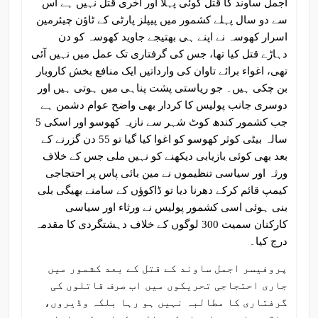
اجمل ساوند کا قتل کوئی پہلا اور آخری قتل نہیں ہے اس
سے دو سال پہلے کشمور میں پیپلز پارٹی کے ٹاؤن چیئرمین
اسرار کھوسہ نے اپنے ہی بھتیجے جاوید کھوسہ کو دن
دہاڑے قتل کیا تھا، جس کی گرفتاری تک عمل میں نہیں آئی
تھی، اغواء برائے تاوان کی وارداتیں ایک منافع بخش کاروبار
بن چکی ہیں۔ جو ریاستی پشت پناہی میں ہوتی ہیں اور
دوسری جانب پولیس کا کردار بھی واضح عوام دشمن ہے
جب کشمور کندھ کوٹ شہر سے نازیہ کھوسو اور اسکی 5
سالہ بیٹی کوثر کھوسو کو اغوا کیا گیا تو 55 دن گزرنے کے
بعد بھی کوئی بازیابی دیکھنے کو نہیں ملی جس کے خلاف
ورثہ اور سیاسی تنظیموں نے مین بائی پاس پر احتجاجی
کیمپ قائم کرکے دھرنا دیا تو ڈاکوؤں کے سامنے بھیگی بلی
بنی ہوئی اسی کشمور پولیس نے ورثاء اور سیاسی
کارکنان سمیت 300 لوگوں کے خلاف دہشتگردی کا مقدمہ
درج کیا۔
پروفیسر اجمل ساوند کے قتل کے بعد کشمور میں
جاری احتجاجی تحریکوں میں اب صرف قاتلوں کی
گرفتاری کا مطالبہ نہیں ہو رہا بلکہ وڈیروں،