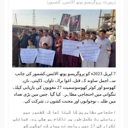
|رپورٹ: پروگریسو یوتھ الائنس، کشمور|
7 اپریل 2023ء کو پروگریسو یوتھ الائنس،کشمور کی جانب
سے اجمل ساوند کے قتل، اغوا برائے تاوان، ڈکیتی، نازیہ
کھوسو اور کوثر کھوسوسمیت 27 مغویوں کی بازیابی کیلئے
تنگوانی میں احتجاجی مظاہرہ کیا گیا۔جس میں بڑی تعداد
میں طلبہ، نوجوانوں اور محنت کشوں نے شرکت کی۔
احتجاجی مظاہرین کا کہنا تھا کہ کشمور میں
ریاستی رٹ مکمل طور پر ناکام ہو چکی ہے۔ قبائلی
تکرار کی آڑ میں ریاست نے یہاں کے لوگوں کو