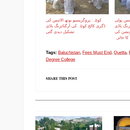
ئنس پولی
کوئٹہ: پروگریسیو یوتھ الائنس کی
زنگ باڈی
ڈگری کالج کوئٹہ کی آرگنائزنگ باڈی
کے کنونشن کی
تشکیل دیدی گئی
 کا جائزہ
Tags:
Baluchistan
,
Fees Must End
,
Quetta
,
Degree College
SHARE THIS POST