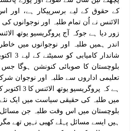
کے حقوق کے لیے برسرپیکار ہے، اور ا
الائنس نے اُن تمام طلبہ اور نوجوانوں کی
زور دیا ہے جوکہ آج پروگریسیو یوتھ الائ
اندر ہمیں طلبہ اور نوجوانوں میں خاطر
شاندار کام
بلوچستان کا صوبائی کنونشن ہوگا جس 
تعلیمی اداروں سے طلبہ اور نوجوان شرکت
ہے کہ پروگریسیو
میں طلبہ کی حقیقی سیاست میں ایک نئے با
بلوچستان میں اس وقت طلبہ جن مسائل ا
ہیں ایسے مسائل پہلے کھبی نہیں تھے مگر