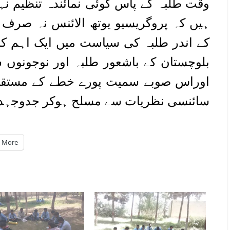
وقت طلبہ کے پاس کوئی نمائندہ تنظیم ن
ہیں کہ پروگریسیو یوتھ الائنس نہ صرف ب
کے اندر طلبہ کی سیاست میں ایک اہم کرد
بلوچستان کے باشعور طلبہ اور نوجونوں س
اوراس صوبے سمیت پورے خطے کے مستقبل 
سائنسی نظریات سے مسلح ہوکر جدوجہد 
More