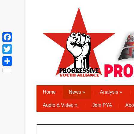
Facebook
Twitter
Share
Home
News
»
Analysis
»
Audio & Video
»
Join PYA
Abo