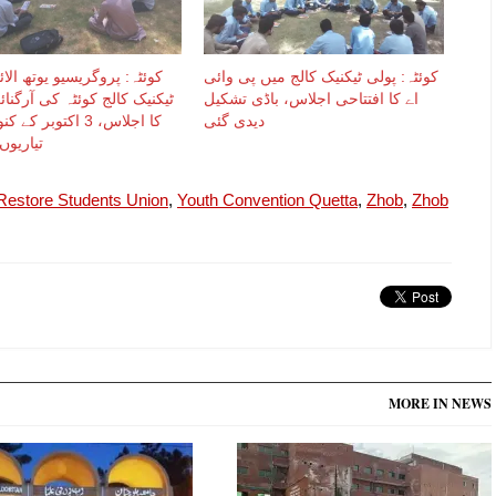
کوئٹہ: پولی ٹیکنیک کالج میں پی وائی
کوئٹہ: پروگریسیو یوتھ الا
اے کا افتتاحی اجلاس، باڈی تشکیل
ٹیکنیک کالج کوئٹہ کی آرگنائ
دیدی گئی
کا اجلاس، 3 اکتوبر 
تیاریوں
Restore Students Union
,
Youth Convention Quetta
,
Zhob
,
Zhob
MORE IN NEWS