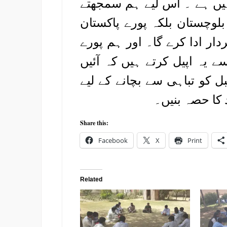
ہیں ہے ۔ اس لیے ہم سمجھتے
لوچستان بلکہ پورے پاکستان
ار ادا کرے گا۔ اور ہم پورے
ے یہ اپیل کرتے ہیں کہ آئیں
کو تباہی سے بچانے کے لیے
کا حصہ بنیں۔
Share this:
Facebook
X
Print
Related