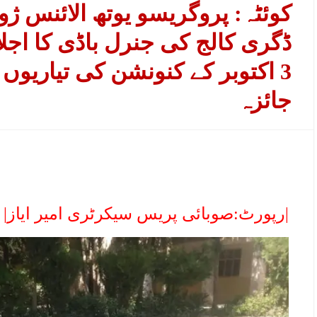
کوئٹہ: پروگریسو یوتھ الائنس ژ
ڈگری کالج کی جنرل باڈی کا اجل
3 اکتوبر کے کنونشن کی تیاریوں 
جائزہ
|
رپورٹ:صوبائی پریس سیکرٹری امیر ایاز|