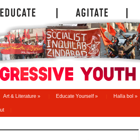
Art & Literature
»
Educate Yourself
»
Halla bol
»
ut