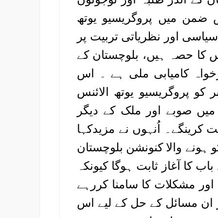
س ضمن میں پروگریسیو یوتھ
 سیاسی اور نظریاتی تربیت پر
نس کا حصہ ہیں، بلوچستان کے
خواہ کامیابی ملی ہے ۔ اس
یابی کو سمیٹنے کے لیے 3 اکتوبر کو پروگریسیو یوتھ الائنس
میں صوبے اور ملک کے دیگر
 کرینگے۔ اُنہوں نے مزیدکہا
 یوتھ الائنس کا 3 اکتوبر کو ہونے والا کنونشن بلوچستان
ب کا آغاز ثابت ہوگا کیونکہ
ور مشکلات کا سامنا کررہے
 ان مسائل کے حل کے لیے اس