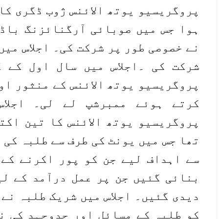
پروگریسیو یوتھ الائنس ژوب ڈگری کال
ہوا جس میں صوبائی آرگنائزنگ باڈ
نے خصوصی طور پر شرکت کی۔ اجلاس میں
شرکت کی ۔اجلاس میں سال اول کے 
پروگریسیو یوتھ الائنس کے منثور او
کرتے ہوئے ممبرشپ لے لی۔ اجلاس
پروگریسیو یوتھ الائنس کا تین اکتو
تھا جس میں یونٹ کی طرف سے طلبہ کی 
سے اہداف لیے جن کو پور اکرنے کے 
بنائی گئیں جن پر عمل درآمد کے ل
دیدی گئیں۔ اجلاس میں شریک طلبہ نے 
کو طلبہ کے مسائل اور جدوجہد کی ن