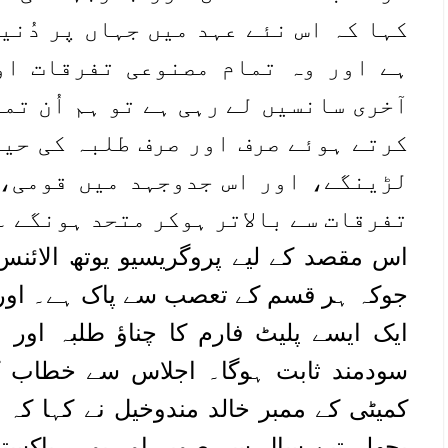
کہا کہ اس نئے عہد میں جہاں پر دُنی
ہے اور وہ تمام مصنوعی تفرقات او
آخری سانسیں لے رہی ہے تو ہم اُن تم
کرتے ہوئے صرف اور صرف طلبہ کی حیث
لڑینگے، اور اس جدوجہد میں قومی،
تفرقات سے بالاتر ہوکر متحد ہونگے ۔
اس مقصد کے لیے پروگریسیو یوتھ الائنس
جوکہ ہر قسم کے تعصب سے پاک ہے۔ اور طل
ایک ایسے پلیٹ فارم کا چناؤ طلبہ اور 
سودمند ثابت ہوگا۔ اجلاس سے خطاب کر
کمیٹی کے ممبر خالد مندوخیل نے کہا کہ 
پچھلے تین سال سے صوبے اور پورے پاکستا