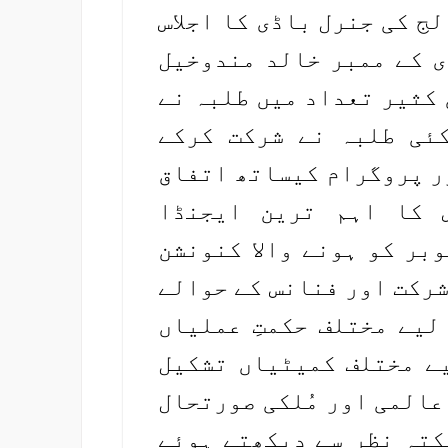
ج کی جنرل باڈی کا اجلاس
ی کے ممبر خالد مندوخیل
 کثیر تعداد میں طلبہ نے
کئی طلبہ نے شرکت کرکے
ر پروگرام کیساتھ اتفاق
 کا اہم ترین ایجنڈا
بر کو ہونے والا کنونشن
شرکت اور فنانس کے حوالے
لیے مختلف حکمتِ عملیاں
یے مختلف کمیٹیاں تشکیل
عالمی اور مُلکی صورتحال
کتہ نظر سے دیکھتے ہوئے