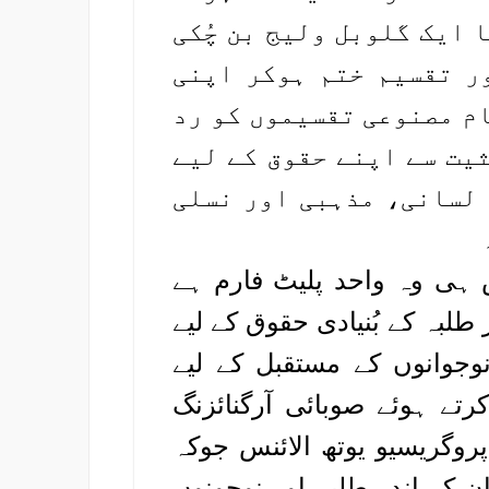
ا ایک گلوبل ولیج بن چُکی
ر تقسیم ختم ہوکر اپنی
ام مصنوعی تقسیموں کو رد
یت سے اپنے حقوق کے لیے
 لسانی، مذہبی اور نسلی
 ہی وہ واحد پلیٹ فارم ہے
بہ کے بُنیادی حقوق کے لیے
نوجوانوں کے مستقبل کے لیے
تے ہوئے صوبائی آرگنائزنگ
پروگریسیو یوتھ الائنس جوکہ
ن کے اندر طلبہ اور نوجونوں