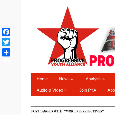
Facebook
Twitter
Share
Home
News
»
Analysis
»
Audio & Video
»
Join PYA
Abo
POST TAGGED WITH: "WORLD PERSPECTIVES"