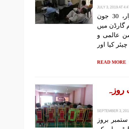
JULY 3, 2019 AT 4:
|رپورٹ: پروگریسو یوتھ الائنس، فیصل آباد| اتوار، 30 جون
م گارڈن میں
ن عالمی و
یئر کیا اور
READ MORE
 روزہ
SEPTEMBER 3, 2018
ستمبر بروز