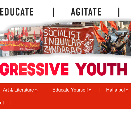
Art & Literature
»
Educate Yourself
»
Halla bol
»
ut