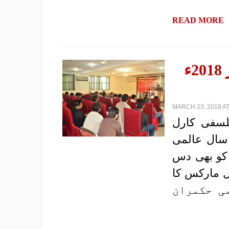
READ MORE
ملتان: تین روزہ مارکسی سکول بہار 2018ء
MARCH 23, 2018 AT
لسفی کارل
سی سال عالمی
 کو بھی دس
ل مارکس کا
می حکمران