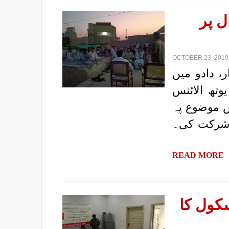
ل پر
OCTOBER 23, 2019 
اگست 2019 بروز اتوار، دادو میں
وتھ الائنس
اس موضوع پہ
 شرکت کی۔
READ MORE
کول کا