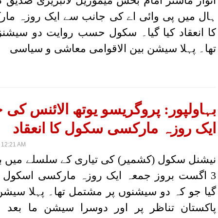
اتوار ماسٹر امام بخش میموریل لائبریری صدیق گ
ہال میں پی وائی اے کی جانب سے ایک روزہ م
کا انعقاد کیا گیا۔ سکول حسب روایت دو سیشن
تھا۔ پہلا سیشن بین الاقوامی معاشی و سیاسی
بہاولپور: پروگریسو یوتھ الائنس کی
ایک روزہ مارکسی سکول کا انعقاد
 12:21 AM
نیشنل سکول (کشمیر) کی تیاری کے سلسلے میں بہ
3 اگست بروز جمعہ ایک روزہ مارکسی اسکول کا 
گیا جو کہ دو سیشنوں پر مشتمل تھا۔ پہلا سیشن
پاکستان تناظر پر اور دوسرا سیشن ما بعد 