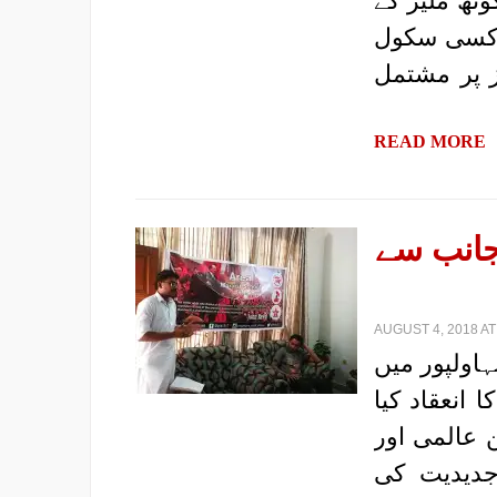
وٹھ ملیر کے
ارکسی سکول
ز پر مشتمل
READ MORE
 جانب سے
AUGUST 4, 2018 AT
اولپور میں
انعقاد کیا
 عالمی اور
جدیدیت کی