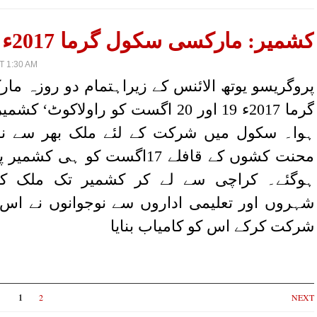
کشمیر: مارکسی سکول گرما 2017ء کا انعقاد
T 1:30 AM
پروگریسو یوتھ الائنس کے زیراہتمام دو روزہ م
گرما 2017ء 19 اور 20 اگست کو راولاکوٹ‘
ہوا۔ سکول میں شرکت کے لئے ملک بھر سے نوج
محنت کشوں کے قافلے 17اگست کو ہی 
ہوگئے۔ کراچی سے لے کر کشمیر تک ملک کے
شہروں اور تعلیمی اداروں سے نوجوانوں نے ا
شرکت کرکے اس کو کامیاب بنایا
1
2
NEXT