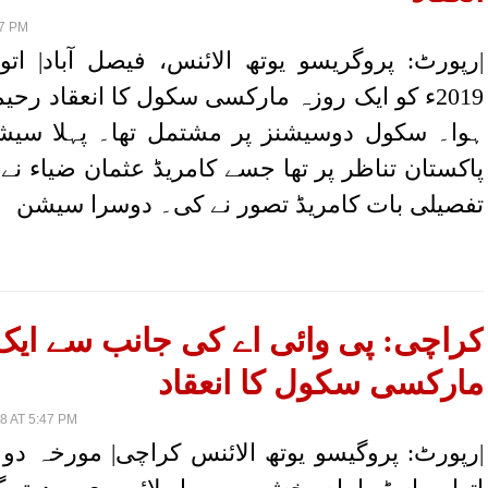
47 PM
2019ء کو ایک روزہ مارکسی سکول کا انعقاد رحی
ہوا۔ سکول دوسیشنز پر مشتمل تھا۔ پہلا سیش
پاکستان تناظر پر تھا جسے کامریڈ عثمان ضیاء نے چ
تفصیلی بات کامریڈ تصور نے کی۔ دوسرا سیشن
کراچی: پی وائی اے کی جانب سے ایک
مارکسی سکول کا انعقاد
 AT 5:47 PM
|رپورٹ: پروگیسو یوتھ الائنس کراچی| مورخہ دو 