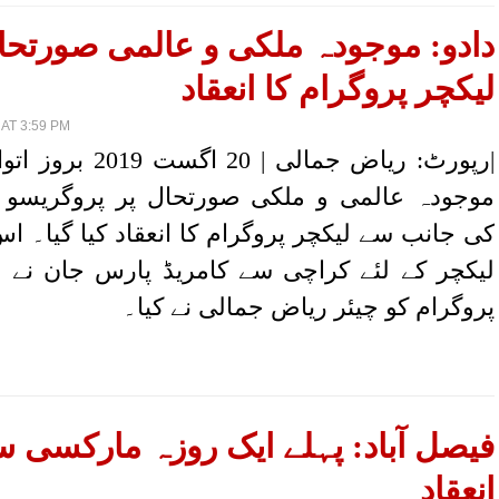
دادو: موجودہ ملکی و عالمی صورتحا
لیکچر پروگرام کا انعقاد
AT 3:59 PM
|رپورٹ: ریاض جمالی | 20 
موجودہ عالمی و ملکی صورتحال پر پروگریسو ی
کی جانب سے لیکچر پروگرام کا انعقاد کیا گیا۔ 
لیکچر کے لئے کراچی سے کامریڈ پارس جان نے
پروگرام کو چیئر ریاض جمالی نے کیا۔
فیصل آباد: پہلے ایک روزہ مارکسی س
انعقاد