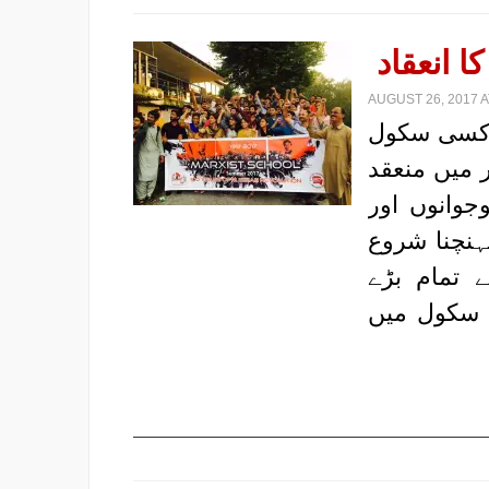
AUGUST 26, 2017 A
ارکسی سکول
 کشمیر میں منعقد
وانوں اور
کشمیر پہنچنا شروع
 تمام بڑے
س سکول میں