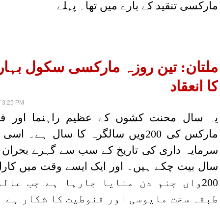
مارکسی تنقید کے بارے میں تھا۔ پہلے
کا انعقاد
 3:25 PM
یہ سال محنت کشوں کے عظیم راہنما اور ف
مارکس کی 200ویں سالگرہ کا سال ہے۔ ا
سرمایہ داری کی تاریخ کے سب سے گہرے بحران
سال بیت چکے ہیں۔ اور ایک ایسے وقت میں کار
200واں جنم دن منایا جارہا ہے جب عال
طبقہ سخت مایوسی اور قنوطیت کا شکار ہے