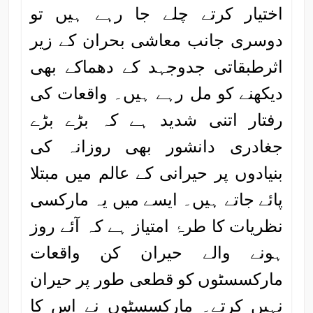
اختیار کرتے چلے جا رہے ہیں تو
دوسری جانب معاشی بحران کے زیر
اثرطبقاتی جدوجہد کے دھماکے بھی
دیکھنے کو مل رہے ہیں۔ واقعات کی
رفتار اتنی شدید ہے کہ بڑے بڑے
جغادری دانشور بھی روزانہ کی
بنیادوں پر حیرانی کے عالم میں مبتلا
پائے جاتے ہیں۔ ایسے میں یہ مارکسی
نظریات کا طرۂ امتیاز ہے کہ آئے روز
ہونے والے حیران کن واقعات
مارکسسٹوں کو قطعی طور پر حیران
نہیں کرتے۔ مارکسسٹوں نے اس کا