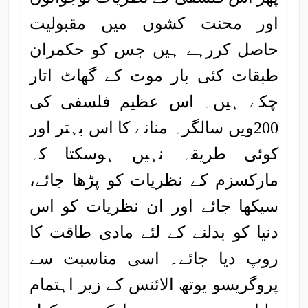
اور محنت کشوں میں مقبولیت
حاصل کررہے ہیں جس کو حکمران
طبقات کئی بار موت کے گھاٹ اتار
چکے ہیں۔ اس عظیم فلسفی کی
200ویں سالگرہ منانے کا اس بہتر اور
کوئی طریقہ نہیں ہوسکتا کہ
مارکسزم کے نظریات کو پڑھا جائے،
سیکھا جائے اور ان نظریات کو اس
دنیا کو بدلنے کے لئے مادی طاقت کا
روپ دیا جائے۔ اسی مناسبت سے
پروگریسو یوتھ الائنس کے زیر اہتمام