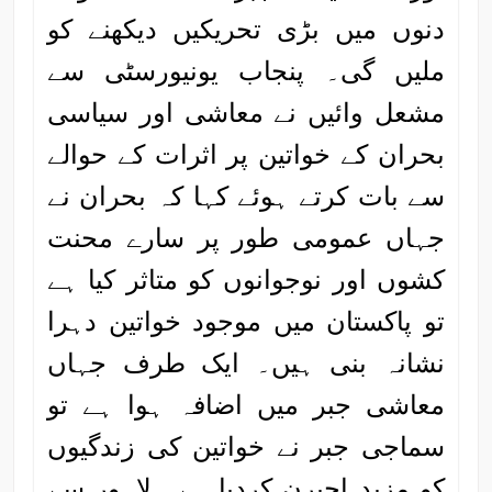
دنوں میں بڑی تحریکیں دیکھنے کو
ملیں گی۔ پنجاب یونیورسٹی سے
مشعل وائیں نے معاشی اور سیاسی
بحران کے خواتین پر اثرات کے حوالے
سے بات کرتے ہوئے کہا کہ بحران نے
جہاں عمومی طور پر سارے محنت
کشوں اور نوجوانوں کو متاثر کیا ہے
تو پاکستان میں موجود خواتین دہرا
نشانہ بنی ہیں۔ ایک طرف جہاں
معاشی جبر میں اضافہ ہوا ہے تو
سماجی جبر نے خواتین کی زندگیوں
کو مزید اجیرن کردیا ہے۔ لاہور سے