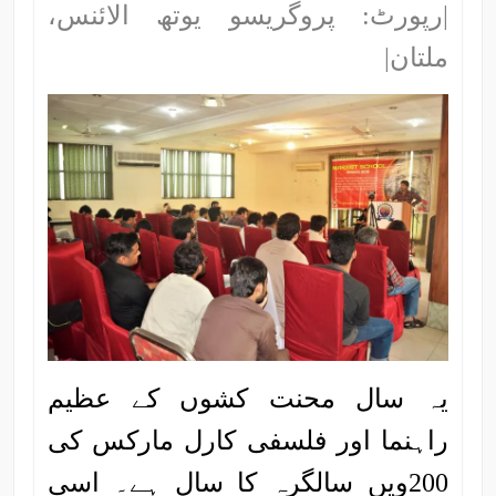
|رپورٹ: پروگریسو یوتھ الائنس،
ملتان|
یہ سال محنت کشوں کے عظیم
راہنما اور فلسفی کارل مارکس کی
200ویں سالگرہ کا سال ہے۔ اسی