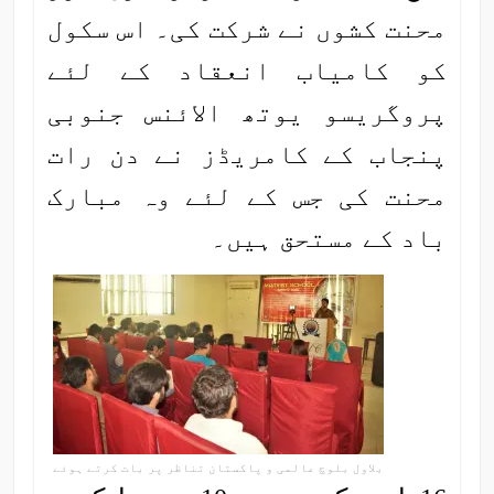
محنت کشوں نے شرکت کی۔ اس سکول
کو کامیاب انعقاد کے لئے
پروگریسو یوتھ الائنس جنوبی
پنجاب کے کامریڈز نے دن رات
محنت کی جس کے لئے وہ مبارک
باد کے مستحق ہیں۔
بلاول بلوچ عالمی و پاکستان تناظر پر بات کرتے ہوئے