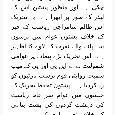
چکی ہے اور منظور پشتین اس کے
لیڈر کے طور پر ابھرا ہے۔ یہ تحریک
اس ظالم سامراجی ریاست کے جبر
کے خلاف پشتون عوام میں برسوں
سے پلنے والے نفرت کے لاوے کا اظہار
ہے۔ اس تحریک بڑے پیمانے پر عوامی
شمولیت نے اے این پی اور پی کے میپ
سمیت روایتی قوم پرست پارٹیوں کو
رد کردیا ہے۔ پشتون تحفظ تحریک کے
جلسوں میں عوام سر عام ریاست
کی دہشت گردوں کی پشت پناہی
کے خلاف نعرے بازی کر رہے ہیں۔