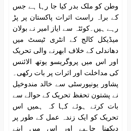
وطن کو ملک بدر کیا جا رہا ہے جس
کے براہ راست اثرات پاکستان پر پڑ
رہے ہیں۔کوئٹہ سے ایاز امیر نے بولان
میڈیکل کالج کے انٹری ٹیسٹ میں
دھاندلی کے خلاف ابھرنے والی تحریک
اور اس میں پروگریسو یوتھ الائنس
کی مداخلت اور اثرات پر بات رکھی۔
پشاور یونیورسٹی سے خالد مندوخیل
نے پشتون تحفظ تحریک کے حوالے سے
بات کرتے ہوئے کہا کہ ہمیں اس
تحریک کو ایک زندہ عمل کے طور پر
دیکھنا چاہیے اور اس میں اپنے