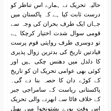
حالیہ تحریک نے ہمارے اس تناظر کو
درست ثابت کیا ہے کہ پاکستان میں
جہاں ایک طرف بحران کی وجہ سے
قومی سوال شدت اختیار کرچکا ہے
تو دوسری طرف روایتی قوم پرست
قیادتیں تاریخ کی بدترین زوال پذیری
کا دلدل میں دھنس چکی ہیں اور
کوئی بھی عوامی تحریک ان کو تاریخ
کے کوڑے دان کا حصہ بنا دے گی۔
پاکستانی ریاست کے سامراجی جبر
کے خلاف فاٹا سے ابھرنے والی تحریک
اس وقت پورے پشتونخوا میں پھیل