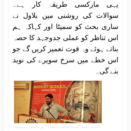
یہی مارکسی طریقہ کار ہے۔
سوالات کی روشنی میں بلاول نے
ساری بحث کو سمیٹا اور کہاکہ ہم
اس تناظر کو عملی جدوجہد کا حصہ
بناتے ہوئے وہ قوت تعمیر کریں گے جو
اس خطے میں سرخ سویرے کی نوید
بنے گی۔
آفتاب اشرف ’’سرمائے کے ارتکاز‘‘ پر بات کرتے ہوئے