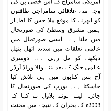
امریکی سامراج کے اس خصی پن کی
وجہ سے علاقائی سامراجی طاقتوں
کو ابھرنے کا موقع ملا جس کا اظہار
ہمیں مشرق وسطیٰ کی صورتحال
میں ملتا ہے۔ ایسی صورتحال میں
عالمی تعلقات میں شدید اتھل پتھل
دیکھنے کو مل رہی ہے۔ دوسری
عالمی جنگ کے بعد بننے والا ورلڈ آرڈر
آج بس کتابوں میں ہی تلاش کیا
جاسکتا ہے۔ یورپ کی صورتحال کا
جائزہ لیتے ہوئے بلاول نے کہا کہ
2008ء کے بحران کے نتیجے میں محنت