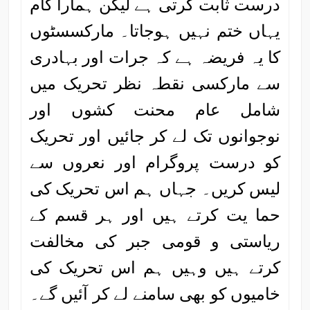
درست ثابت کرتی ہے لیکن ہمارا کام
یہاں ختم نہیں ہوجاتا۔ مارکسسٹوں
کا یہ فریضہ ہے کہ جرات اور بہادری
سے مارکسی نقطہ نظر تحریک میں
شامل عام محنت کشوں اور
نوجوانوں تک لے کر جائیں اور تحریک
کو درست پروگرام اور نعروں سے
لیس کریں۔ جہاں ہم اس تحریک کی
حما یت کرتے ہیں اور ہر قسم کے
ریاستی و قومی جبر کی مخالفت
کرتے ہیں وہیں ہم اس تحریک کی
خامیوں کو بھی سامنے لے کر آئیں گے۔