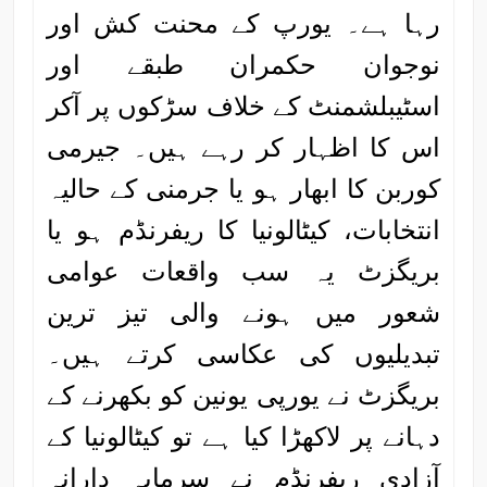
رہا ہے۔ یورپ کے محنت کش اور
نوجوان حکمران طبقے اور
اسٹیبلشمنٹ کے خلاف سڑکوں پر آکر
اس کا اظہار کر رہے ہیں۔ جیرمی
کوربن کا ابھار ہو یا جرمنی کے حالیہ
انتخابات، کیٹالونیا کا ریفرنڈم ہو یا
بریگزٹ یہ سب واقعات عوامی
شعور میں ہونے والی تیز ترین
تبدیلیوں کی عکاسی کرتے ہیں۔
بریگزٹ نے یورپی یونین کو بکھرنے کے
دہانے پر لاکھڑا کیا ہے تو کیٹالونیا کے
آزادی ریفرنڈم نے سرمایہ دارانہ