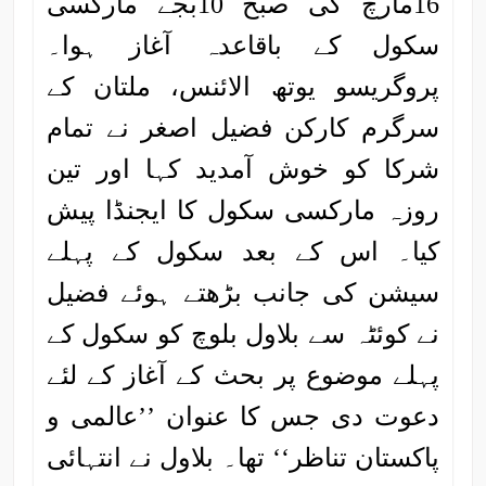
16مارچ کی صبح 10بجے مارکسی
سکول کے باقاعدہ آغاز ہوا۔
پروگریسو یوتھ الائنس، ملتان کے
سرگرم کارکن فضیل اصغر نے تمام
شرکا کو خوش آمدید کہا اور تین
روزہ مارکسی سکول کا ایجنڈا پیش
کیا۔ اس کے بعد سکول کے پہلے
سیشن کی جانب بڑھتے ہوئے فضیل
نے کوئٹہ سے بلاول بلوچ کو سکول کے
پہلے موضوع پر بحث کے آغاز کے لئے
دعوت دی جس کا عنوان ’’عالمی و
پاکستان تناظر‘‘ تھا۔ بلاول نے انتہائی