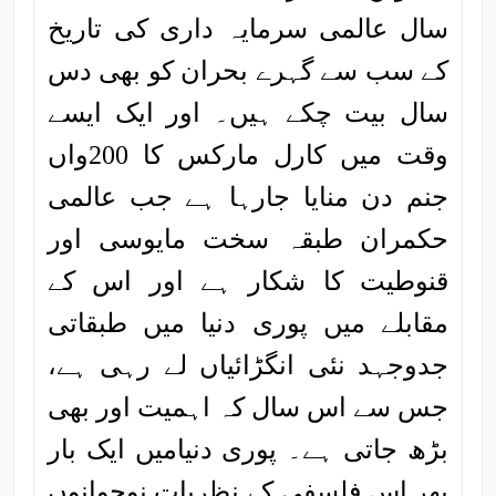
سال عالمی سرمایہ داری کی تاریخ
کے سب سے گہرے بحران کو بھی دس
سال بیت چکے ہیں۔ اور ایک ایسے
وقت میں کارل مارکس کا 200واں
جنم دن منایا جارہا ہے جب عالمی
حکمران طبقہ سخت مایوسی اور
قنوطیت کا شکار ہے اور اس کے
مقابلے میں پوری دنیا میں طبقاتی
جدوجہد نئی انگڑائیاں لے رہی ہے،
جس سے اس سال کہ اہمیت اور بھی
بڑھ جاتی ہے۔ پوری دنیامیں ایک بار
پھر اس فلسفی کے نظریات نوجوانوں