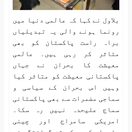
بلاول نے کہا کہ عالمی دنیا میں
رونما ہونے والی یہ تبدیلیاں
براہ راست پاکستان کو بھی
متاثر کر رہی ہیں۔ عالمی
معیشت کا بحران نے جہاں
پاکستانی معیشت کو متاثر کیا
وہیں اس بحران کے سیاسی و
سماجی مضمرات سے بھی پاکستانی
سماج علیحدہ نہیں رہ سکا۔
امریکی سامراج اور چینی
سامراج کی بیک وقت گماشتگی نے