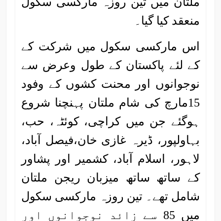
ملتان میں تین روزہ مارکسی سکول
منعقد کیا گیا۔
اس مارکسی سکول میں شرکت کے
کے لئے پاکستان کے طول وعرض سے
نوجوانوں اور محنت کشوں کے وفود
15مارچ کی شام ملتان پہنچنا شروع
ہوگئے جن میں کراچی، کوئٹہ، حب،
بہاولپور، ڈیرہ غازی خان،فیصل آباد،
لاہور، اسلام آباد، کشمیر اور پشاور
کے ساتھ ساتھ میزبان ریجن ملتان
شامل تھے۔ تین روزہ مارکسی سکول
میں 85 سے زائد نوجوانوں اور