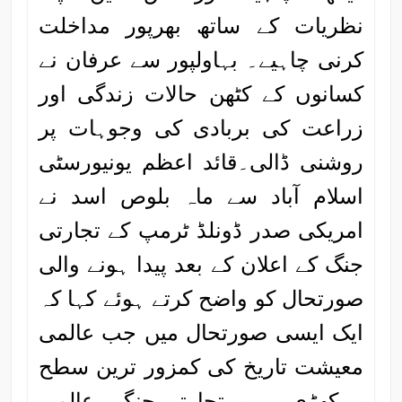
نظریات کے ساتھ بھرپور مداخلت
کرنی چاہیے۔ بہاولپور سے عرفان نے
کسانوں کے کٹھن حالات زندگی اور
زراعت کی بربادی کی وجوہات پر
روشنی ڈالی۔قائد اعظم یونیورسٹی
اسلام آباد سے ماہ بلوص اسد نے
امریکی صدر ڈونلڈ ٹرمپ کے تجارتی
جنگ کے اعلان کے بعد پیدا ہونے والی
صورتحال کو واضح کرتے ہوئے کہا کہ
ایک ایسی صورتحال میں جب عالمی
معیشت تاریخ کی کمزور ترین سطح
پر کھڑی ہے یہ تجارتی جنگیں عالمی