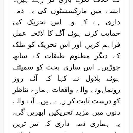
ایسے میں مارکسسٹوں کی یہ ذمہ
داری ہے کہ وہ اس تحریک کی
حمایت کرتے ہوئے آگے کا لائحہ عمل
فراہم کریں اور اس تحریک کو ملک
کے دیگر مظلوم طبقات کے ساتھ
جوڑیں۔ اس ساری بحث کو سمیٹتے
ہوئے بلاول نے کہا کہ آئے روز
رونماہونے والے واقعات ہمارے تناظر
کو درست ثابت کر رہے ہیں۔ آنے والے
دنوں میں مزید تحریکیں ابھریں گی،
یہ ہماری ذمہ داری کہ تیز ترین