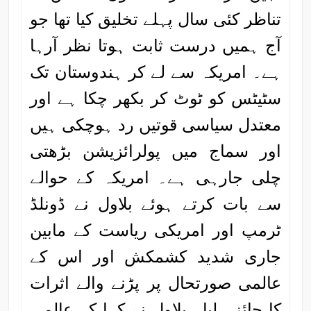
تناظر کئی سال پہلے تخلیق کیا تھا جو
آج ہمیں درست ثابت ہوتا نظر آرہا
ہے۔ امریکہ سے لے کر ہندوستان تک
سٹیٹس کو ٹوٹ کر بکھر چکا ہے اور
معتدل سیاسی قوتیں رد ہوچکی ہیں
اور سماج میں پولرائزیشن بڑھتی
چلی جارہی ہے۔ امریکہ کے حوالے
سے بات کرتے ہوئے بلاول نے ڈونلڈ
ٹرمپ اور امریکی ریاست کے مابین
جاری شدید کشمکش اور اس کے
عالمی صورتحال پر پڑنے والے اثرات
کا جائزہ لیا۔ بلاول نے کہا کہ عالمی