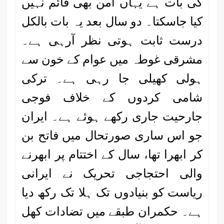
کی بات ہے یہاں امن بھی قائم نہیں
کیا جاسکتا۔ دو سال بعد یہ بات بالکل
درست ثابت ہوتی نظر آرہی ہے۔
مشرقی غوطہ میں عوام کے خون سے
ہولی کھیلی جا رہی ہے۔ ترکی
شامی کردوں کے خلاف فوجی
جارحیت جاری رکھے ہوئے ہے۔ ایران
جو اس ساری صورتحال میں فاتح بن
کر ابھرا تھا، سال کے اختتام پر ابھرنے
والی احتجاجی تحریک نے ایرانی
ریاست کو بنیادوں تک ہلا تک رکھ دیا
ہے۔ حکمران طبقے میں تضادات کھل