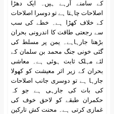
کے سامنے آرہے ہیں۔ ایک دھڑا
اصلاحات چاہتا ہے تو دوسرا اصلاحات
کے خلاف کھڑا ہے۔ خطے کی سب
سے رجعتی طاقت کا اندرونی بحران
بڑھتا جارہاہے۔ یمن پر مسلط کی
گئی خونی جنگ محمد بن سلمان کے
لئے مہلک ثابت ہوئی ہے۔ معاشی
بحران کے زیر اثر معیشت کو کھولا
جارہا ہے تو دوسری جانب اصلاحات
کی بات کی جارہی ہے جو کہ
حکمران طبقے کو لاحق خوف کی
غمازی کرتی ہے۔ محنت کش تارکین