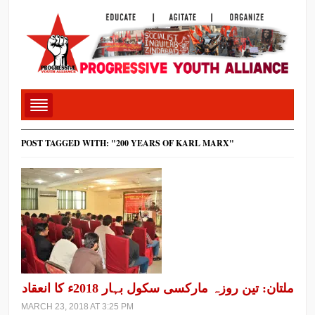
POST TAGGED WITH: "200 YEARS OF KARL MARX"
ملتان: تین روزہ مارکسی سکول بہار 2018ء کا انعقاد
MARCH 23, 2018 AT 3:25 PM