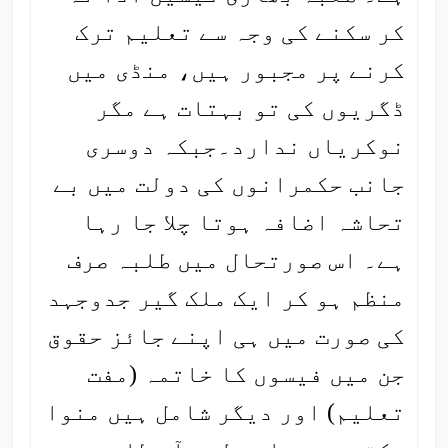
کر سکنے کی وجہ سے تعلیم ترک
کرنے پر مجبور ہیں، منڈی میں
ڈگریوں کی تو بہتات ہے مگر
نوکریاں ندارد۔جبکہ دوسری
جانب حکمرانوں کی دولت میں بے
تحاشہ اضافہ ہوتا چلا جا رہا
ہے۔ اس صورتحال میں طلبہ صرف
منظم ہو کر ایک ملک گیر جدوجہد
کی صورت میں ہی اپنے جائز حقوق
جن میں فیسوں کا خاتمہ (مفت
تعلیم) اور دیگر شامل ہیں منوا