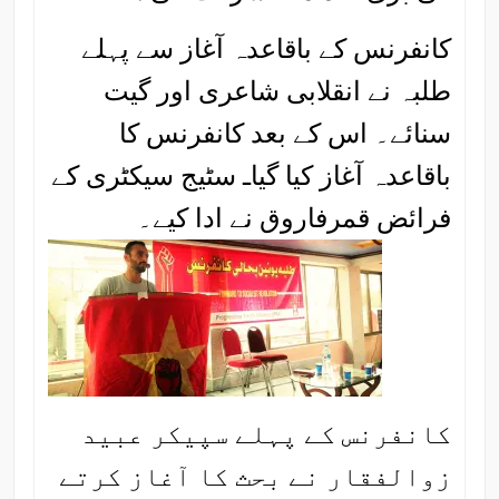
کانفرنس کے باقاعدہ آغاز سے پہلے
طلبہ نے انقلابی شاعری اور گیت
سنائے۔ اس کے بعد کانفرنس کا
باقاعدہ آغاز کیا گیاـ سٹیج سیکٹری کے
فرائض قمرفاروق نے ادا کیے۔
کانفرنس کے پہلے سپیکر عبید
زوالفقار نے بحث کا آغاز کرتے