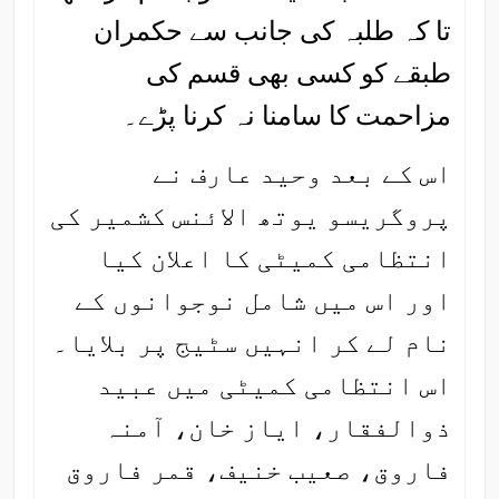
تا کہ طلبہ کی جانب سے حکمران
طبقے کو کسی بھی قسم کی
مزاحمت کا سامنا نہ کرنا پڑے۔
اس کے بعد وحید عارف نے
پروگریسو یوتھ الائنس کشمیر کی
انتظامی کمیٹی کا اعلان کیا
اور اس میں شامل نوجوانوں کے
نام لے کر انہیں سٹیج پر بلایا۔
اس انتظامی کمیٹی میں عبید
ذوالفقار، ایاز خان، آمنہ
فاروق، صعیب خنیف، قمر فاروق