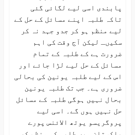
پابندی اسی لیے لگائی گئی
تاکہ طلبہ اپنے مسائل کے حل کے
لیے منظم ہو کر جدو جہد نہ کر
سکیںـ لیکن آج وقت کی اہم
ضرورت ہے کے طلبہ کے تمام
مسائل کے حل لیے لڑا جائے اور
اس کے لیے طلبہ یونین کی بحالی
ضروری ہے۔ جب تک طلبہ یونین
بحال نہیں ہوگی طلبہ کے مسائل
حل نہیں ہوں گے۔ اسی لیے
پروگریسو یوتھ الائنس پورے
پاکستان میں طلبہ کو منظم کر