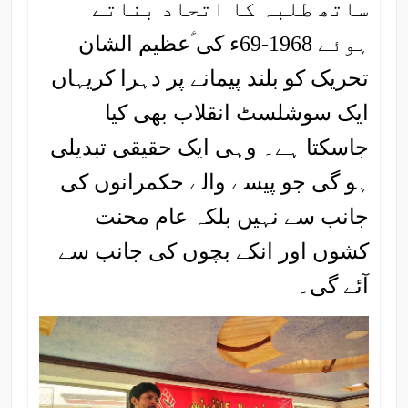
ساتھ طلبہ کا اتحاد بناتے
ہوئے 1968-69ء کی ؑعظیم الشان
تحریک کو بلند پیمانے پر دہرا کریہاں
ایک سوشلسٹ انقلاب بھی کیا
جاسکتا ہے۔ وہی ایک حقیقی تبدیلی
ہو گی جو پیسے والے حکمرانوں کی
جانب سے نہیں بلکہ عام محنت
کشوں اور انکے بچوں کی جانب سے
آئے گی۔