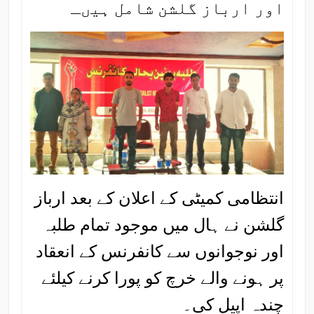
اور ارباز گلشن شامل ہیںـ
انتظامی کمیٹی کے اعلان کے بعد ارباز
گلشن نے ہال میں موجود تمام طلبہ
اور نوجوانوں سے کانفرنس کے انعقاد
پر ہونے والے خرچ کو پورا کرنے کیلئے
چندہ اپیل کی۔