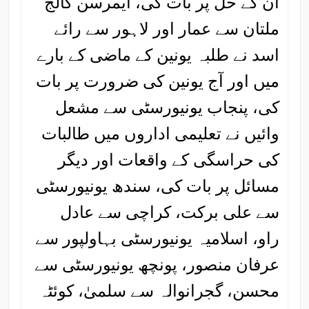
ان کے حل پر بات کی، ایمرسن کالج
ملتان سے عمار اور لاہور سے رائے
اسد نے طلبہ یونین کے ماضی کے بارے
میں اور آج یونین کی ضرورت پر بات
کی، پنجاب یونیورسٹی سے مشعل
وائیں نے تعلیمی اداروں میں طالبات
کی حراسگی کے واقعات اور دیگر
مسائل پر بات کی، سندھ یونیورسٹی
سے علی برکت، کراچی سے عادل
راو، اسلامیہ یونیورسٹی بہاولپور سے
عرفان منصور، پونچھ یونیورسٹی سے
محسن، گجرانوالہ سے سلمیٰ، کوئٹہ