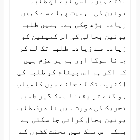
سکتے ہیں۔ اسی لیے آج طلبہ
یونین کی اہمیت پہلے سے کہیں
زیادہ بڑھ چکی ہے۔ ہمیں طلبہ
یونین بحالی کی اس کمپئین کو
زیادہ سے زیادہ طلبہ تک لے کر
جانا ہوگا اور ہم پر عزم ہیں
کہ اگر ہم اس پیغام کو طلبہ کی
اکثریت تک لے جانے میں کامیاب
ہو گئے تو یقینا ملک گیر طلبہ
تحریک کی صورت میں نا صرف طلبہ
یونین بحال کرائی جا سکتی ہے
بلکہ اس ملک میں محنت کشوں کے