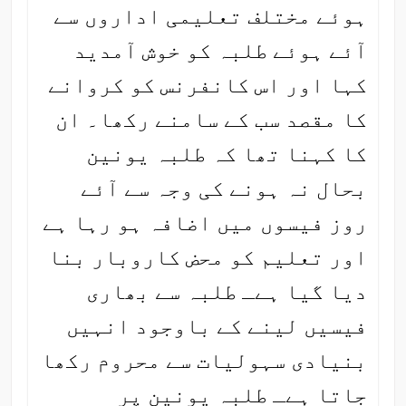
ہوئے مختلف تعلیمی اداروں سے
آئے ہوئے طلبہ کو خوش آمدید
کہا اور اس کانفرنس کو کروانے
کا مقصد سب کے سامنے رکھا۔ ان
کا کہنا تھا کہ طلبہ یونین
بحال نہ ہونے کی وجہ سے آئے
روز فیسوں میں اضافہ ہو رہا ہے
اور تعلیم کو محض کاروبار بنا
دیا گیا ہےـ طلبہ سے بھاری
فیسیں لینے کے باوجود انہیں
بنیادی سہولیات سے محروم رکھا
جاتا ہےـ طلبہ یونین پر