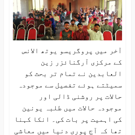
آخر میں پروگریسو یوتھ الانس
کے مرکزی آرگنائزر زین
العابدین نے تمام تر بحث کو
سمیٹتے ہوئے تفصیل سے موجودہ
حالات پر روشنی ڈالی اور
موجودہ حالات میں طلبہ یونین
کی اہمیت پر بات کی۔ انکا کہنا
تھا کہ آج پوری دنیا میں معاشی