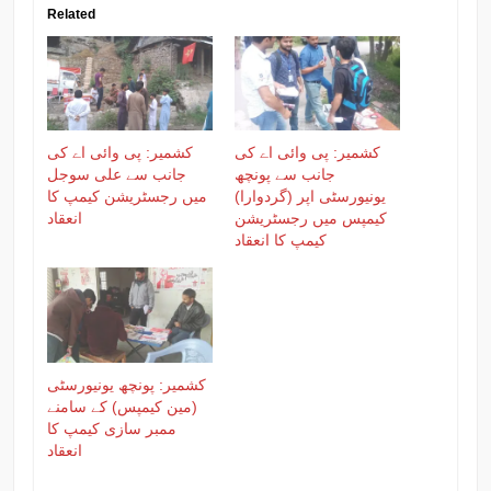
Related
کشمیر: پی وائی اے کی
کشمیر: پی وائی اے کی
جانب سے پونچھ
جانب سے علی سوجل
یونیورسٹی اپر (گردوارا)
میں رجسٹریشن کیمپ کا
کیمپس میں رجسٹریشن
انعقاد
کیمپ کا انعقاد
کشمیر: پونچھ یونیورسٹی
(مین کیمپس) کے سامنے
ممبر سازی کیمپ کا
انعقاد