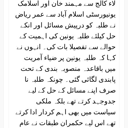
لاء کالج سے مہمند خان اور اسلامک
یونیورسٹی اسلام آباد سے عمر ریاض
نے طلبہ کو درپیش مسائل اور انکے
حل کیلئے طلبہ یونین کی اہمیت کے
حوالے سے تفصیلا بات کی۔ انہوں نے
کہا کہ طلبہ یونین پر ضیاء آمریت
میں باقاعدہ منصوبہ بندی کے تحت
پابندی لگائی گئی۔ چونکہ طلبہ نا
صرف اپنے مسائل کے حل کے لیے
جدوجہد کرتے تھے بلکہ ملکی
سیاست میں بھی اہم کردار ادا کرتے
تھے اس لیے حکمران طبقات نے عام