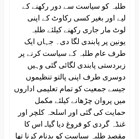
طلبہ کو سیاست سے دور رکھنے کے
لیے اور بغیر کسی رکاوٹ کے اپنی
لوٹ مار جاری رکھنے کیلئے طلبہ
یونین پر پابندی لگا دی۔ جہاں ایک
طرف عام طلبہ کے سیاست کرنے پر
زبردستی پابندی لگائی گئی وہیں
دوسری طرف اپنی پالتو تنظیموں
جیسے جمعیت کو تمام تعلیمی اداروں
میں پروان چڑھانے کیلئے مکمل
حمایت کی گئی اور اسلحہ کلچر اور
غنڈہ گردی کو فروغ دیا گیاـ اس کا
مقصد طلبہ سیاست کو بدنام کرنا تھا