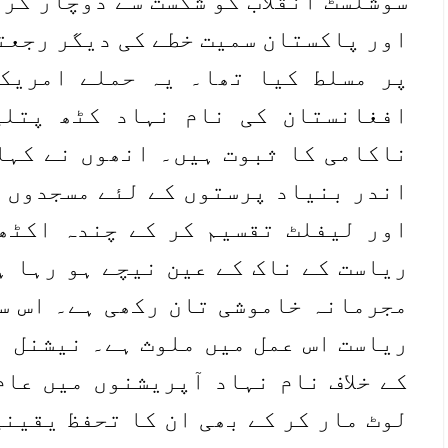
سوشلسٹ انقلاب کو شکست سے دوچار کر
اور پاکستان سمیت خطے کی دیگر رجعت
پر مسلط کیا تھا۔ یہ حملے امریک
افغانستان کی نام نہاد کٹھ پتلی
ناکامی کا ثبوت ہیں۔ انھوں نے کہا 
اندر بنیاد پرستوں کے لئے مسجدوں ک
اور لیفلٹ تقسیم کر کے چندہ اکٹھ
ریاست کے ناک کے عین نیچے ہو رہا ہ
مجرمانہ خاموشی تان رکھی ہے۔ اس سے
ریاست اس عمل میں ملوث ہے۔ نیشنل ا
کے خلاف نام نہاد آپریشنوں میں عام
لوٹ مار کر کے بھی ان کا تحفظ یقین