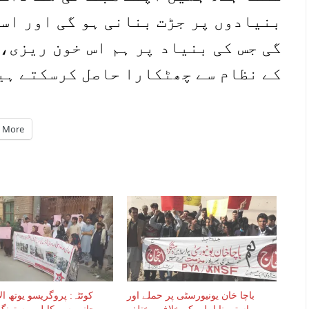
بنیادوں پر جڑت بنانی ہو گی اور اسی
گی جس کی بنیاد پر ہم اس خون ریزی،
کے نظام سے چھٹکارا حاصل کرسکتے ہی
More
باچا خان یونیورسٹی پر حملے اور
کوئٹہ: پروگریسو یوتھ ا
ریاستی نا اہلی کے خلاف مختلف
جانب سے کابل، مستونگ 