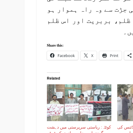
 جڑت سے وہ راہ ہموار ہو
 ظلم، بربریت اور اس ظلم
ں۔
Share this:
Facebook
X
Print
Related
لائنس کی
کوئٹہ: ریاستی سرپرستی میں دہشت
اور یمن
گردی اور ہزارہ برادری کے فرقہ