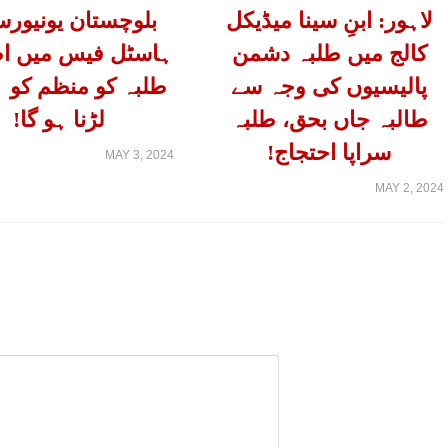
لاہور: ابنِ سینا میڈیکل
بلوچستان یونیورس
کالج میں طلبہ دشمن
ہاسٹل فیس میں اض
پالیسیوں کی وجہ سے
طلبہ کو منظم کو ہ
طالبہ جاں بحق، طلبہ
لڑنا ہو گا!
سراپا احتجاج!
MAY 3, 2024
MAY 2, 2024