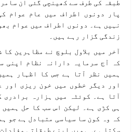
طبقہ کی طرف سے کھینچی گئی ان سامر
پار دونوں اطراف میں عام عوام کی
نہیں ہے۔ دونوں اطراف میں عوام بھوک
زندگی گزار رہے ہیں۔
آخر میں بلاول بلوچ نے مظاہرین کا 
کہ آج سرمایہ دارانہ نظام اپنی س
ہمیں نظر آتا ہے جس کا اظہار ہمیں
اور دیگر خطوں میں خون ریزی اور ع
آتا ہے۔ کوئٹہ میں ہزارہ برادری ک
ہی کڑی ہے۔ لیکن اس سب کا حل ہمیں 
کہ وہ کون سا سیاسی متبادل ہے جو ہم
سکتا ہے۔ ہمیں اپنے طبقاتی مفادات 