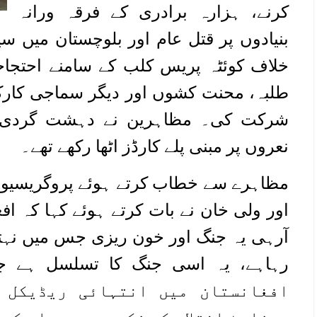
کرنے، ہزارہ برادری کے فرقہ ورانہ
بنیادوں پر قتل عام اور بلوچستان میں س
خلاف کوئٹہ پریس کلب کے سامنے احتجا
طلبہ، محنت کشوں اور دیگر سماجی کارکن
شرکت کی۔ مظاہرین نے دہشت گردی او
نعروں پر مبنی پلے کارڈز اٹھا رکھے تھے۔
مظاہرے سے خطاب کرتے ہوئے پروگریسیو ی
اور ولی خان نے بات کرتے ہوئے کہا کہ ا
آرہی یہ جنگ اور خون ریزی جس میں نہتے 
افغانستان میں انتہائی ریڈیکل 