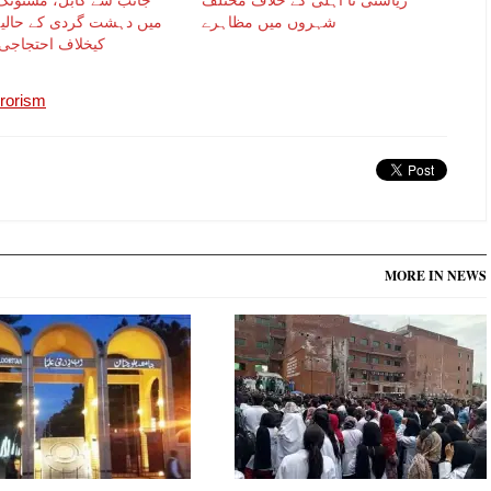
شہروں میں مظاہرے
میں دہشت گردی کے حالیہ
کیخلاف احتجاجی
rrorism
MORE IN NEWS