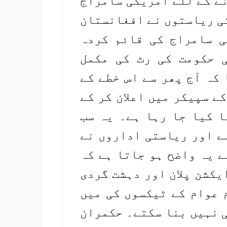
نے کے لئے امریکی سامراج
ی ریاستوں نے افغانستان
ی سامراج کی قائم کردہ
 حکومت کی رٹ کی مکمل
کہ آج پھر سے اس خطے کے
ے سپیکر میں اعلان کر کے
ا کیا جا رہا ہے۔ یہ سب
ے اور ریاستی اداروں نے
 یہ واضح ہو جاتا ہے کہ
یکشن پلان اور دہشت گردی
 عوام کے ٹیکسوں کی میں
ی نہیں بنا سکتے۔ حکمران