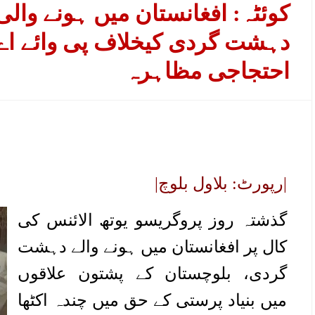
کوئٹہ: افغانستان میں ہونے والی
دہشت گردی کیخلاف پی وائے اے 
احتجاجی مظاہرہ
|رپورٹ: بلاول بلوچ|
گذشتہ روز پروگریسو یوتھ الائنس کی
کال پر افغانستان میں ہونے والے دہشت
گردی، بلوچستان کے پشتون علاقوں
میں بنیاد پرستی کے حق میں چندہ اکٹھا