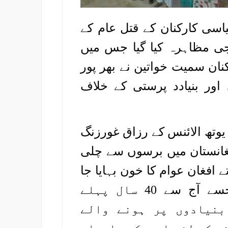
یاسی کارکنان کے قتل عام کے
جی مظاہرہ کیا گیا جس میں
ان سمیت خواتین نے بھر پور
ر بنیادد پرستی کے خلاف
وتھ الائنس کے رزاق غورزنگ
فغانستان میں برسوں سے چلی
افغان عوام کا خون بہایا جا
رہاہے، یہ اسی جنگ کا تسلسل ہے جسے آج سے 40 سال پہلے
بنیادوں پر ہونے والے