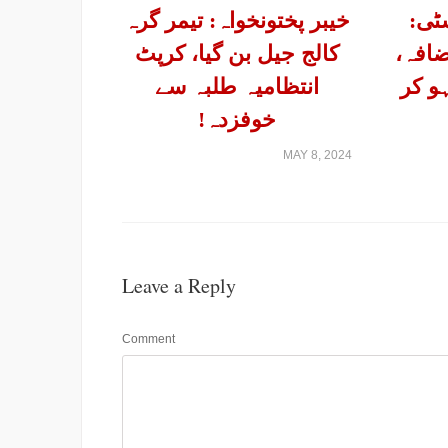
ٹی:
خیبر پختونخواہ: تیمر گرہ
افہ،
کالج جیل بن گیا، کرپٹ
و کر
انتظامیہ طلبہ سے
خوفزدہ!
MAY 8, 2024
Leave a Reply
Comment