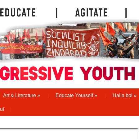
Art & Literature
»
Educate Yourself
»
Halla bol
»
ut