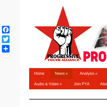
Facebook
Twitter
Share
Home
News
»
Analysis
»
Audio & Video
»
Join PYA
Abo