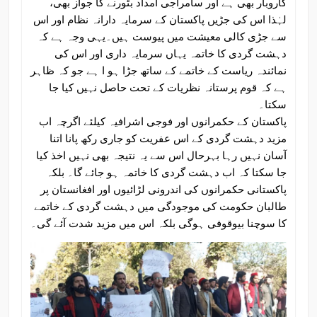
کاروبار بھی ہے اور سامراجی امداد بٹورنے کا جواز بھی،
لہٰذا اس کی جڑیں پاکستان کے سرمایہ دارانہ نظام اور اس
سے جڑی کالی معیشت میں پیوست ہیں۔یہی وجہ ہے کہ
دہشت گردی کا خاتمہ یہاں سرمایہ داری اور اس کی
نمائندہ ریاست کے خاتمے کے ساتھ جڑا ہو ا ہے جو کہ ظاہر
ہے کہ قوم پرستانہ نظریات کے تحت حاصل نہیں کیا جا
سکتا۔
پاکستان کے حکمرانوں اور فوجی اشرافیہ کیلئے اگرچہ اب
مزید دہشت گردی کے اس عفریت کو جاری رکھ پانا اتنا
آسان نہیں رہا بہرحال اس سے یہ نتیجہ بھی نہیں اخذ کیا
جا سکتا کہ اب دہشت گردی کا خاتمہ ہو جائے گا۔ بلکہ
پاکستانی حکمرانوں کی اندرونی لڑائیوں اور افغانستان پر
طالبان حکومت کی موجودگی میں دہشت گردی کے خاتمے
کا سوچنا بیوقوفی ہوگی بلکہ اس میں مزید شدت آئے گی۔