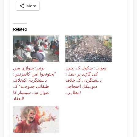
More
Related
سوات: سکول کے بچوں
بونیر: سواڑی میں
کی گاڑی پر حملہ؛
”پختونخوا امن کانفرنس؛
دہشتگردی کے خلاف
دہشتگردی کیخلاف
دیوہیکل احتجاجی
طبقاتی جدوجہد“ کے
مظاہرے!
عنوان سے سیمینار کا
انعقاد!