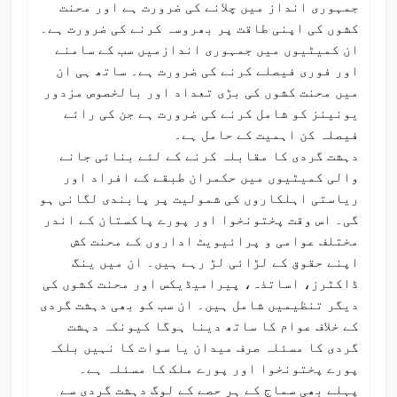
جمہوری انداز میں چلانے کی ضرورت ہے اور محنت
کشوں کی اپنی طاقت پر بھروسہ کرنے کی ضرورت ہے۔
ان کمیٹیوں میں جمہوری اندازمیں سب کے سامنے
اور فوری فیصلے کرنے کی ضرورت ہے۔ ساتھ ہی ان
میں محنت کشوں کی بڑی تعداد اور بالخصوص مزدور
یونینز کو شامل کرنے کی ضرورت ہے جن کی رائے
فیصلہ کن اہمیت کے حامل ہے۔
دہشت گردی کا مقابلہ کرنے کے لئے بنائی جانے
والی کمیٹیوں میں حکمران طبقے کے افراد اور
ریاستی اہلکاروں کی شمولیت پر پابندی لگانی ہو
گی۔ اس وقت پختونخوا اور پورے پاکستان کے اندر
مختلف عوامی و پرائیویٹ اداروں کے محنت کش
اپنے حقوق کے لڑائی لڑ رہے ہیں۔ ان میں ینگ
ڈاکٹرز، اساتذہ، پیرامیڈیکس اور محنت کشوں کی
دیگر تنظیمیں شامل ہیں۔ ان سب کو بھی دہشت گردی
کے خلاف عوام کا ساتھ دینا ہوگا کیونکہ دہشت
گردی کا مسئلہ صرف میدان یا سوات کا نہیں بلکہ
پورے پختونخوا اور پورے ملک کا مسئلہ ہے۔
پہلے بھی سماج کے ہر حصے کے لوگ دہشت گردی سے