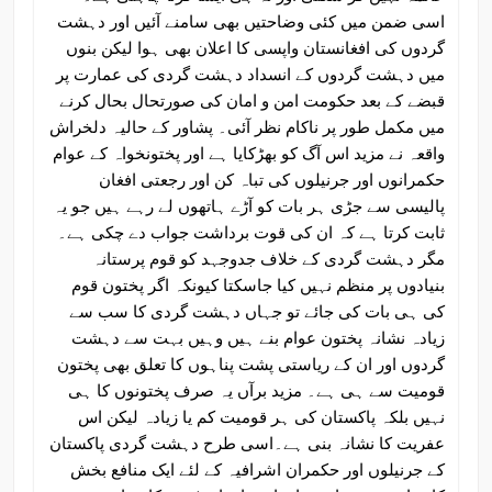
اسی ضمن میں کئی وضاحتیں بھی سامنے آئیں اور دہشت
گردوں کی افغانستان واپسی کا اعلان بھی ہوا لیکن بنوں
میں دہشت گردوں کے انسداد دہشت گردی کی عمارت پر
قبضے کے بعد حکومت امن و امان کی صورتحال بحال کرنے
میں مکمل طور پر ناکام نظر آئی۔ پشاور کے حالیہ دلخراش
واقعہ نے مزید اس آگ کو بھڑکایا ہے اور پختونخواہ کے عوام
حکمرانوں اور جرنیلوں کی تباہ کن اور رجعتی افغان
پالیسی سے جڑی ہر بات کو آڑے ہاتھوں لے رہے ہیں جو یہ
ثابت کرتا ہے کہ ان کی قوت برداشت جواب دے چکی ہے۔
مگر دہشت گردی کے خلاف جدوجہد کو قوم پرستانہ
بنیادوں پر منظم نہیں کیا جاسکتا کیونکہ اگر پختون قوم
کی ہی بات کی جائے تو جہاں دہشت گردی کا سب سے
زیادہ نشانہ پختون عوام بنے ہیں وہیں بہت سے دہشت
گردوں اور ان کے ریاستی پشت پناہوں کا تعلق بھی پختون
قومیت سے ہی ہے۔ مزید برآں یہ صرف پختونوں کا ہی
نہیں بلکہ پاکستان کی ہر قومیت کم یا زیادہ لیکن اس
عفریت کا نشانہ بنی ہے۔اسی طرح دہشت گردی پاکستان
کے جرنیلوں اور حکمران اشرافیہ کے لئے ایک منافع بخش