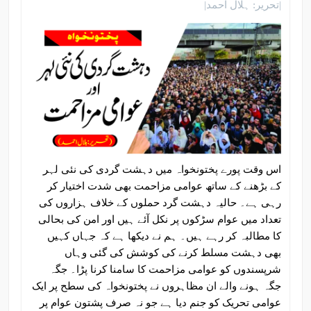
|تحریر: ہلال احمد|
اس وقت پورے پختونخواہ میں دہشت گردی کی نئی لہر
کے بڑھنے کے ساتھ عوامی مزاحمت بھی شدت اختیار کر
رہی ہے۔ حالیہ دہشت گرد حملوں کے خلاف ہزاروں کی
تعداد میں عوام سڑکوں پر نکل آئے ہیں اور امن کی بحالی
کا مطالبہ کر رہے ہیں۔ ہم نے دیکھا ہے کہ جہاں کہیں
بھی دہشت مسلط کرنے کی کوشش کی گئی وہاں
شرپسندوں کو عوامی مزاحمت کا سامنا کرنا پڑا۔ جگہ
جگہ ہونے والے ان مظاہروں نے پختونخواہ کی سطح پر ایک
عوامی تحریک کو جنم دیا ہے جو نہ صرف پشتون عوام پر