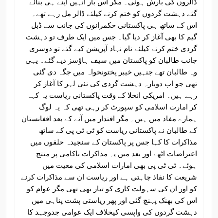
ڈالروں کی بارش ہوئی۔ مگر اس بار انہیں اپنے ہی بنائے
گئے دہشت گردوں کو ختم کرنے کیلئے ڈالر مل رہے تھے۔
اس کے ساتھ ہی پاکستانی حکمرانوں کی جانب سے ڈبل
گیم کا بھی آغاز کر دیا گیا۔ جس میں ایک طرف تو دہشت
گردی ختم کرنے کیلئے نام نہاد آپریشن کیے گئے تو دوسری
جانب طالبان کو پاکستان میں سیف ہاؤسز دیے گئے۔ یہی
وہ طالبان تھے جنہیں خیبر پختونخواہ میں جگہ دی گئی
تھی جو اب دوبارہ دہشت گردی کی نئی لہر کا آغاز کر
رہے ہیں۔ امریکی انخلا کے وقت پاکستانی ریاست یہ کہہ
کر امارت اسلامی کو سپورٹ کر رہی تھی کہ یہ لوگ
ہمارے مفاد میں ہیں۔ مگر اقتدار میں آنے کے بعد افغانستان
کے طالبان نے پاکستانی ریاست کو ٹی ٹی پی کے ساتھ
مذاکرات کا کہا جس پر پاکستان کے سنجیدہ حلقوں میں
اعتراضات اٹھے اور بعد میں یہ مذاکرات ناکامی پر منتج
ہوئے۔ ٹی ٹی پی بھی امارات اسلامی کی معیت میں
شریعت کا نفاذ چاہتی ہے اور ریاست ان سے مذاکرات کرنے
کو اور ان کی سہولت کاری کو تیار بھی تھی مگر عوام کو
اس کی بھنک پہنچ گئی اور پھر ریاستی پشت پناہی میں
دہشت گردوں کی واپسی کیخلاف ایک عوامی جدوجہد کا