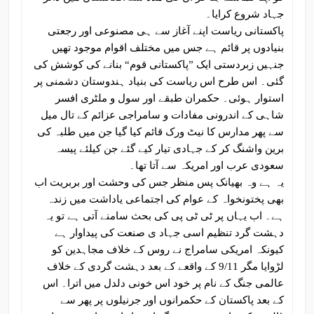
جہاد شروع کرایا۔
پاکستانی ریاست اپنے آغاز سے ہی مصنوعی اور رجعتی
بنیادوں پر قائم ہے جس میں مختلف اقوام موجود تھیں
جنہیں زبردستی ایک ”پاکستانی قوم“ بنانے کی کوشش کی
گئی۔ اس طرح اس ریاست کی بنیاد ہندوستان دشمنی پر
استوار ہوئی۔ حکمران طبقے اور سول و ملٹری افسر
شاہی کے اندرونی مفادات و سامراجی عزائم کے تال میل
سے پھر مدارس کا نیٹ ورک قائم کیا گیا جن میں طلبہ کی
برین واشنگ کر کے جہادی تیار کیے گئے جن کیلئے پیسہ
سعودی عرب اور امریکہ سے آتا تھا۔
یہ ہے وہ بھیانک پس منظر جس کی وحشت اور بربریت اب
بھی پختونخواہ کے عوام کی اجتماعی یاداشت میں زندہ
ہے۔ اب یہاں پر ٹی ٹی پی کی بحث سامنے آتی ہے تو یہ
دہشت گرد تنظیم اسی جہاد ی صنعت کی پیداوار ہے
کیونکہ امریکی سامراج نے روس کے خلاف مجاہدین کو
لڑوایا مگر 9/11 کے واقعے کے بعد دہشت گردی کے خلاف
عالمی جنگ کے نام پر خود اس خونی دلدل میں اترا۔ اس
کے بعد پاکستان کے حکمرانوں اور جرنیلوں پر پھر سے