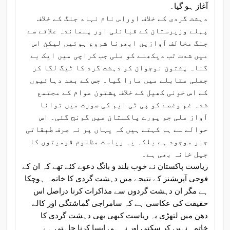
آغاز ہو گیا۔
دہشت گردی کے خلاف اوراس نام نہاد جنگ کے خلاف
پہلے وزیرستان کے قبائلی اور پسماندہ علاقے سے
جنگ مخالف آوازیں ابھرنا شروع ہوئیں لیکن اس
میں شدت تب دیکھنے کو ملی جب کراچی میں ایک بے
گناہ پشتون نوجوان کو دہشت گرد کا ٹیگ لگا کر
جعلی مقابلے میں مارا گیا۔ جس کے بعد دہائیوں
کے اس خونی کھیل کے خلاف پشتون عوام کے مجتمع
شدہ غم وغصے کو پی ٹی ایم کی صورت میں توانا
آواز ملی جو پورے پاکستان میں گونج گئی۔ اس
حوالے سے ہم کہتے ہیں کہ یہاں پر نہ صرف طبقاتی
جبر موجود ہے بلکہ یہ ریاست مظلوم قومیتوں کا
جیل خانہ بھی ہے۔
ریاست پاکستان نے خوب بلند و بانگ دعوے کئے تھے کہ ان کے
فوجی آپریشنز کے نتیجے میں دہشت گردی کا خاتمہ ہوچکا
ہے مگر ان دہشت گردوں سے مذاکرات کرنا دراصل اس
حقیقت کی عکاسی ہے کہ سامراجی گماشتگی اور کالے
دھن میں لتھڑی یہ ریاست کبھی بھی دہشت گردی کا
خاتمہ نہیں کر سکتی اور نہ ہی ایسا کرنا چاہتی ہے۔