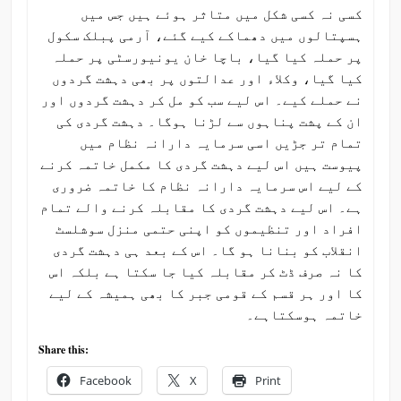
کسی نہ کسی شکل میں متاثر ہوئے ہیں جس میں
ہسپتالوں میں دھماکے کیے گئے، آرمی پبلک سکول
پر حملہ کیا گیا، باچا خان یونیورسٹی پر حملہ
کیا گیا، وکلاء اور عدالتوں پر بھی دہشت گردوں
نے حملے کیے۔ اس لیے سب کو مل کر دہشت گردوں اور
ان کے پشت پناہوں سے لڑنا ہوگا۔ دہشت گردی کی
تمام تر جڑیں اسی سرمایہ دارانہ نظام میں
پیوست ہیں اس لیے دہشت گردی کا مکمل خاتمہ کرنے
کے لیے اس سرمایہ دارانہ نظام کا خاتمہ ضروری
ہے۔ اس لیے دہشت گردی کا مقابلہ کرنے والے تمام
افراد اور تنظیموں کو اپنی حتمی منزل سوشلسٹ
انقلاب کو بنانا ہو گا۔ اس کے بعد ہی دہشت گردی
کا نہ صرف ڈٹ کر مقابلہ کیا جا سکتا ہے بلکہ اس
کا اور ہر قسم کے قومی جبر کا بھی ہمیشہ کے لیے
خاتمہ ہوسکتاہے۔
Share this:
Facebook
X
Print