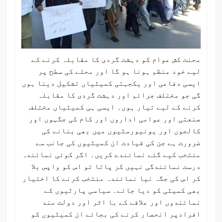
محنت کش عوام کو دہشت گردی کا مقابلہ کرنے کے
لیے خود منظم ہونا ہو گا اور محلے کی سطح پر
ایسی دفاعی اور یکجہتی کمیٹیاں تشکیل دینا ہوں
گی جو مختلف جرائم اور دہشت گردی کا مقابلہ
کرنے کے لیے تیار ہوں۔ ایسی ہی کمیٹیاں مختلف
صنعتی اور عوامی اداروں اور کام کی جگہوں اور
کالجوں اور یونیورسٹیوں میں بھی بنانے کی
ضرورت ہے جن کی قیادت ان کمیٹیوں کی جانب سے
منتخب کیے گئے نمائندے کریں۔ اگر کوئی نمائندہ
درست نمائندگی نہیں کر پاتا تو اس کو واپس بلا
کر اس کی جگہ نیا نمائندہ منتخب کرنے کا اختیار
بھی کمیٹی کو دیا جائے۔ سیاسی پارٹیوں کے
نمائندوں اور علاقے کے با اثر اور دولت مند
افرادپر انحصار کرنے کی بجائے ان کمیٹیوں کو