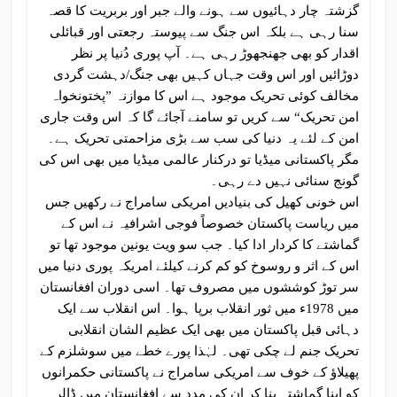
گزشتہ چار دہائیوں سے ہونے والے جبر اور بربریت کا قصہ
سنا رہی ہے بلکہ اس جنگ سے پیوستہ رجعتی اور قبائلی
اقدار کو بھی جھنجھوڑ رہی ہے۔ آپ پوری دُنیا پر نظر
دوڑائیں اور اس وقت جہاں کہیں بھی جنگ/دہشت گردی
مخالف کوئی تحریک موجود ہے اس کا موازنہ ”پختونخواہ
امن تحریک“ سے کریں تو سامنے آجائے گا کہ اس وقت جاری
امن کے لئے یہ دنیا کی سب سے بڑی مزاحمتی تحریک ہے۔
مگر پاکستانی میڈیا تو درکنار عالمی میڈیا میں بھی اس کی
گونج سنائی نہیں دے رہی۔
اس خونی کھیل کی بنیادیں امریکی سامراج نے رکھیں جس
میں ریاست پاکستان خصوصاً فوجی اشرافیہ نے اس کے
گماشتے کا کردار ادا کیا۔ جب سو ویت یونین موجود تھا تو
اس کے اثر و روسوخ کو کم کرنے کیلئے امریکہ پوری دنیا میں
سر توڑ کوششوں میں مصروف تھا۔ اسی دوران افغانستان
میں 1978ء میں ثور انقلاب برپا ہوا۔ اس انقلاب سے ایک
دہائی قبل پاکستان میں بھی ایک عظیم الشان انقلابی
تحریک جنم لے چکی تھی۔ لہٰذا پورے خطے میں سوشلزم کے
پھیلاؤ کے خوف سے امریکی سامراج نے پاکستانی حکمرانوں
کو اپنا گماشتہ بنا کر ان کی مدد سے افغانستان میں ڈالر