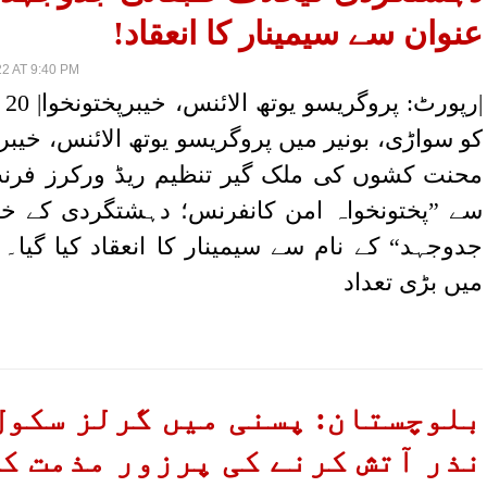
عنوان سے سیمینار کا انعقاد!
2 AT 9:40 PM
کو سواڑی، بونیر میں پروگریسو یوتھ الائنس، خیبرپ
محنت کشوں کی ملک گیر تنظیم ریڈ ورکرز فرن
سے ”پختونخواہ امن کانفرنس؛ دہشتگردی کے خ
جدوجہد“ کے نام سے سیمینار کا انعقاد کیا گیا۔
میں بڑی تعداد
بلوچستان: پسنی میں گرلز سکول
نذر آتش کرنے کی پرزور مذمت ک