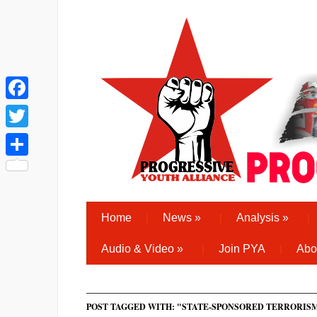
Facebook
Twitter
Share
Home
News
»
Analysis
»
Audio & Video
»
Join PYA
Abo
POST TAGGED WITH: "STATE-SPONSORED TERRORIS