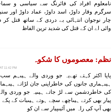
نامعلوم افراد کی فائرنگ سے سیاسی و سما
سرگرم وقار داوڑ، اسد داوڑ، عماد داوڑ اور سنی
چار نوجوان انتہائی بے دردی کے ساتھ قتل کر د
وائی اے ان کے قتل کی شدید ترین الفاظ
نظم: معصوموں کا شکوہ
AT 11:42 PM
پاپا اکثر کہتے تھےیہ جو وردی والے ہیںہم سب 
ہیںہماری جانوں کی خاطراپنی جان لڑاتے ہیںہم
کی خاطردشمن سے لڑ جاتے ہیںیہ جو وردی وال
پیار بھی کرتے ہیںاچھے سچے ہوتے ہیںبات کے پکے
بھی آپ کی راہ میں آئیںپیار سے ان کو