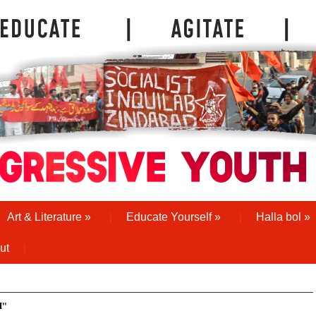
Art & Literature
»
Educate Yourself
»
Halla bol
»
ut
M"