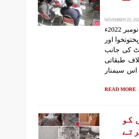
NOVEMBER 22, 202
|رپورٹ: پروگریسو یوتھ الائنس، خیبرپختونخوا| 20 نومبر 2022ء
ختونخوا اور
ٹ کی جانب
لاف طبقاتی
 اس سیمنار
READ MORE
 کو
رتے