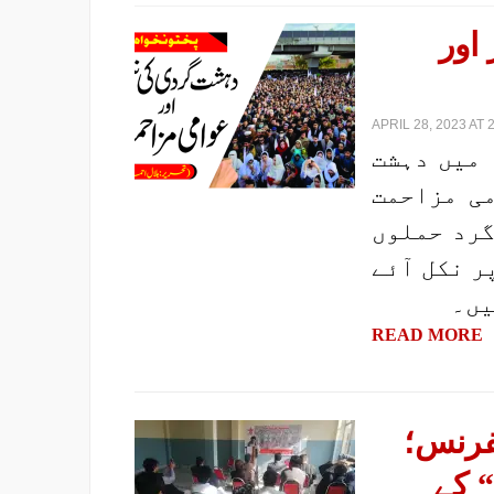
اور
APRIL 28, 2023 AT 
 میں دہشت
می مزاحمت
گرد حملوں
ر نکل آئے
یں۔
READ MORE
نفرنس؛
 کے