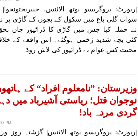
|رپورٹ: پروگریسو یوتھ الائنس، خیبرپختونخوا|
سوات گلی باغ میں سکول کے بچوں کے گاڑی پر نام
نے حملہ کیا جس میں گاڑی کا ڈرائیور جاں بحق
کئی بچے شدید زخمی ہوگئے۔ اس واقعے کے خلا
محنت کش عوام نے ڈرائیور کی لاش روڈ
وزیرستان: ”نامعلوم افراد“ کے ہاتھو
نوجوان قتل؛ ریاستی آشیرباد میں د
گردی مردہ باد!
:33 PM
|رپورٹ: پروگریسو یوتھ الائنس| گزشتہ روز وز