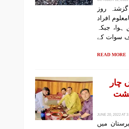
 گزشتہ روز
علوم افراد
 ہوا، جبکہ
ف سوات کے
READ MORE
ں چار
ہشت
JUNE 20, 2022 AT 3
یرستان میں