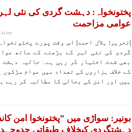
پختونخواہ: دہشت گردی کی نئی لہر 
عوامی مزاحمت
2:42 PM
|تحریر: ہلال احمد| اس وقت پورے پختونخواہ
گردی کی نئی لہر کے بڑھنے کے ساتھ عوا
بھی شدت اختیار کر رہی ہے۔ حالیہ دہشت 
کے خلاف ہزاروں کی تعداد میں عوام سڑکوں پ
ہیں اور امن کی بحالی کا مطالبہ کر رہے ہ
بونیر: سواڑی میں ”پختونخوا امن کا
دہشتگردی کیخلاف طبقاتی جدوجہد“