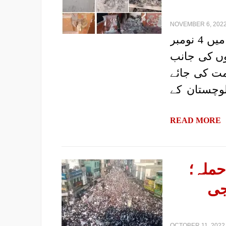
NOVEMBER 6, 2022
|رپورٹ: پروگریسو یوتھ الائنس، بلوچستان| پسنی میں 4 نومبر
دوں کی جانب
مت کی جائے
لوچستان کے
READ MORE
حملہ؛
جی
OCTOBER 11, 2022 