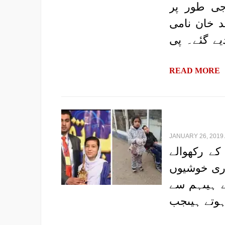
جی طور پر
د خان نامی
یے گئے۔ پی
READ MORE
JANUARY 26, 2019 
کے رکھوالے
اری خوشیوں
ے ہیںہم سے
 ہوتے ہیںجب