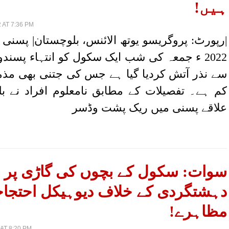
ہیں!
 AT 7:36 PM
2022 ء جمعہ کی شب ایک سکول کو انتہاء پسن
سے نذر آتش کردیا گیا ہے جس کی جتنی بھی مذ
کم ہے۔ تفصیلات کے مطابق نامعلوم افراد نے ب
علاقے پسنی میں ریک پشت وڈسر
سوات: سکول کے بچوں کی گاڑی پر 
دہشتگردی کے خلاف دیوہیکل احتجا
مظاہرے!
AT 8:20 PM