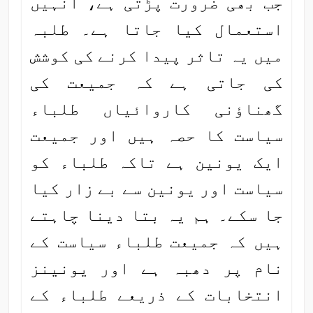
جب بھی ضرورت پڑتی ہے، انہیں
استعمال کیا جاتا ہے۔ طلبہ
میں یہ تاثر پیدا کرنے کی کوشش
کی جاتی ہے کہ جمیعت کی
گھناؤنی کاروائیاں طلباء
سیاست کا حصہ ہیں اور جمیعت
ایک یونین ہے تاکہ طلباء کو
سیاست اور یونین سے بے زار کیا
جا سکے۔ ہم یہ بتا دینا چاہتے
ہیں کہ جمیعت طلباء سیاست کے
نام پر دھبہ ہے اور یونینز
انتخابات کے ذریعے طلباء کے