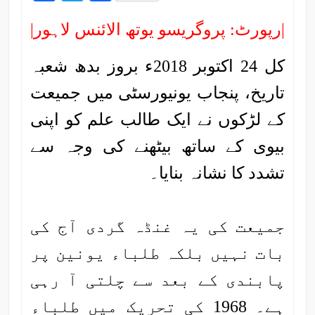
|رپورٹ: پروگریسو یوتھ الائنس لاہور|
کل 24 اکتوبر 2018ء بروز بدھ شعبہ
تاریخ، پنجاب یونیورسٹی میں جمیعت
کے لڑکوں نے ایک طالب علم کو اپنی
بیوی کے ساتھ بیٹھنے کی وجہ سے
تشدد کا نشانہ بنایا۔
جمیعت کی یہ غنڈہ گردی آج کی
بات نہیں بلکہ طلباء یونین پر
پابندی کے بعد سے چلتی آ رہی
ہے۔ 1968 کی تحریک میں طلباء