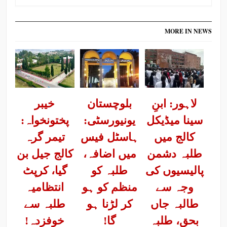
MORE IN NEWS
لاہور: ابنِ
بلوچستان
خیبر
سینا میڈیکل
یونیورسٹی:
پختونخواہ:
کالج میں
ہاسٹل فیس
تیمر گرہ
طلبہ دشمن
میں اضافہ،
کالج جیل بن
پالیسیوں کی
طلبہ کو
گیا، کرپٹ
وجہ سے
منظم کو ہو
انتظامیہ
طالبہ جاں
کر لڑنا ہو
طلبہ سے
بحق، طلبہ
گا!
خوفزدہ!