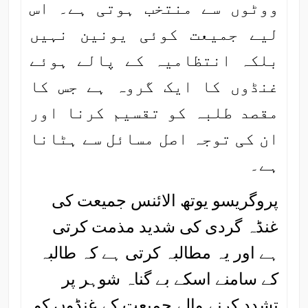
ووٹوں سے منتخب ہوتی ہے۔ اس
لیے جمیعت کوئی یونین نہیں
بلکہ انتظامیہ کے پالے ہوئے
غنڈوں کا ایک گروہ ہے جس کا
مقصد طلبہ کو تقسیم کرنا اور
ان کی توجہ اصل مسائل سے ہٹانا
ہے۔
پروگریسو یوتھ الائنس جمیعت کی
غنڈہ گردی کی شدید مذمت کرتی
ہے اور یہ مطالبہ کرتی ہے کہ طالبہ
کے سامنے اسکے بے گناہ شوہر پر
تشدد کرنے والے جمیعت کے غنڈوں کو