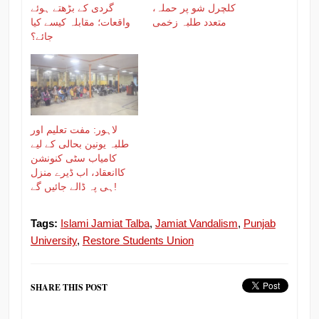
کلچرل شو پر حملہ،
گردی کے بڑھتے ہوئے
متعدد طلبہ زخمی
واقعات؛ مقابلہ کیسے کیا
جائے؟
لاہور: مفت تعلیم اور
طلبہ یونین بحالی کے لیے
کامیاب سٹی کنونشن
کاانعقاد، اب ڈیرے منزل
ہی پہ ڈالے جائیں گے!
Tags:
Islami Jamiat Talba
,
Jamiat Vandalism
,
Punjab
University
,
Restore Students Union
SHARE THIS POST