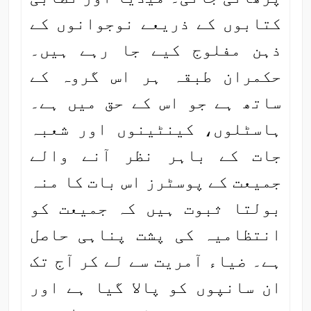
کتابوں کے ذریعے نوجوانوں کے
ذہن مفلوج کیے جا رہے ہیں۔
حکمران طبقہ ہر اس گروہ کے
ساتھ ہے جو اس کے حق میں ہے۔
ہاسٹلوں، کینٹینوں اور شعبہ
جات کے باہر نظر آنے والے
جمیعت کے پوسٹرز اس بات کا منہ
بولتا ثبوت ہیں کہ جمیعت کو
انتظامیہ کی پشت پناہی حاصل
ہے۔ ضیاء آمریت سے لے کر آج تک
ان سانپوں کو پالا گیا ہے اور