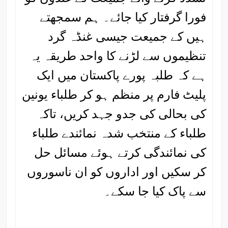
فورا گرفتار کیا جائے۔ ہم سمجھتے
ہیں کے جمیعت جیسی غنڈہ گرد
تنظیموں سے لڑنے کا واحد طریقہ یہ
ہے کہ طلبہ پورے پاکستان میں ایک
پلیٹ فارم پر منظم ہو کر طلباء یونین
کی بحالی کی جدو جہد کریں، تاکہ
طلباء کے منتخب شدہ نمائندے طلباء
کی نمائندگی کرتے ہوئے مسائل حل
کر سکیں اور اداروں کو ان ناسوروں
سے پاک کیا جا سکے۔