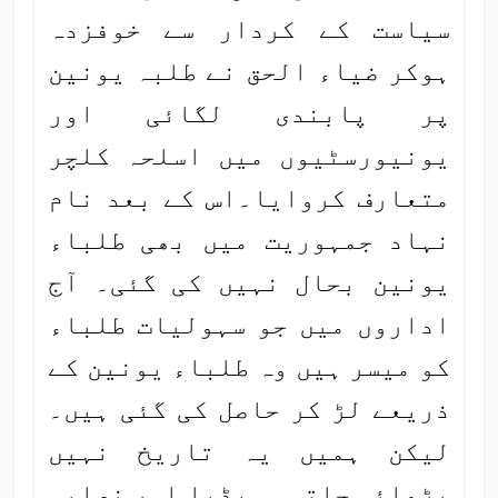
سیاست کے کردار سے خوفزدہ
ہوکر ضیاء الحق نے طلبہ یونین
پر پابندی لگائی اور
یونیورسٹیوں میں اسلحہ کلچر
متعارف کروایا۔اس کے بعد نام
نہاد جمہوریت میں بھی طلباء
یونین بحال نہیں کی گئی۔ آج
اداروں میں جو سہولیات طلباء
کو میسر ہیں وہ طلباء یونین کے
ذریعے لڑ کر حاصل کی گئی ہیں۔
لیکن ہمیں یہ تاریخ نہیں
پڑھائی جاتی۔ میڈیا اور نصابی