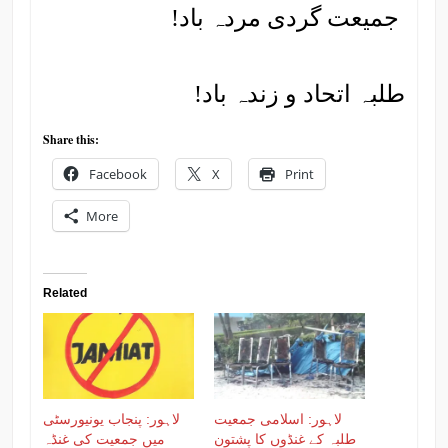
جمیعت گردی مردہ باد!
طلبہ اتحاد و زندہ باد!
Share this:
Facebook
X
Print
More
Related
لاہور: اسلامی جمعیت
لاہور: پنجاب یونیورسٹی
طلبہ کے غنڈوں کا پشتون
میں جمعیت کی غنڈہ