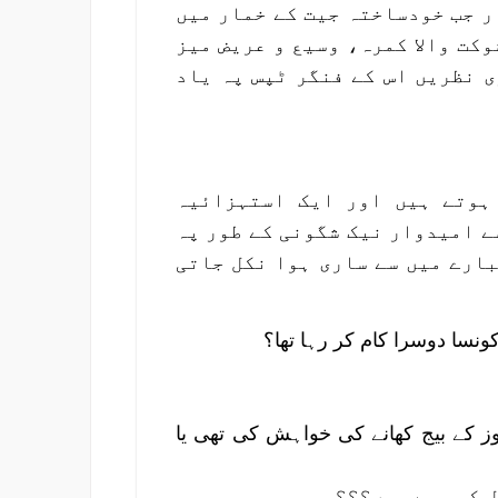
ر جب خودساختہ جیت کے خمار میں
وکت والا کمرہ، وسیع و عریض میز
ی نظریں اس کے فنگر ٹپس پہ یاد
ہوتے ہیں اور ایک استہزائیہ
ے امیدوار نیک شگونی کے طور پہ
بارے میں سے ساری ہوا نکل جاتی
نسا دوسرا کام کر رہا تھا؟
ز کے بیج کھانے کی خواہش کی تھی یا
ل کر رہے ہیں؟؟؟