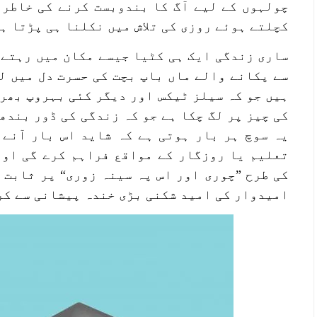
چولہوں کے لیے آگ کا بندوبست کرنے کی خاطر 
کچلتے ہوئے روزی کی تلاش میں نکلنا ہی پڑتا ہ
ساری زندگی ایک ہی کٹیا جیسے مکان میں رہتے 
سے پکانے والے ماں باپ بچت کی حسرت دل میں ل
ہیں جو کہ سیلز ٹیکس اور دیگر کئی بہروپ بھر 
کی چیز پر لگ چکا ہے جو کہ زندگی کی ڈور بندھ
یہ سوچ ہر بار ہوتی ہے کہ شاید اس بار آنے 
تعلیم یا روزگار کے مواقع فراہم کرے گی اور
کی طرح ”چوری اور اس پہ سینہ زوری“ پر ثابت 
امیدوار کی امید شکنی بڑی خندہ پیشانی سے کر