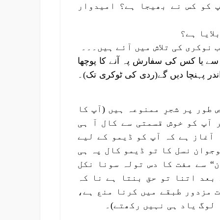
 کو کس نے بھیجا ہے؟ امیدوار
لایا ہے؟
 نوکری کی تلاش میں آئے ہیں۔۔۔
سے یا کس کی سفارش پہ آنے کا پوچھا
در پہنچا دیں گے(ردی کی ٹوکری تک)۔
طور پر شجرِ ممنوعہ ہیں (آپ کا
 آپ کو خوش قسمتی سے کال آ ہی
 آغاز ہے کہ آپ کو ڈیمو کے لیے
جوان نسل کا تو ڈیمو کال پہ ہی
“ سے مفت کا دس تولہ سونا نکل
بعد اتنا تو حق بنتا ہے نا کہ
ت مزدور طبقے میں کرنا منع ہے،
 لوگ یاد ہی نہیں رکھتے)۔