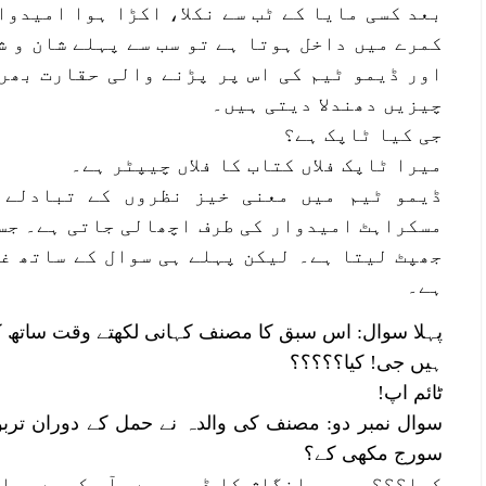
بعد کسی مایا کے ٹب سے نکلا، اکڑا ہوا امیدوا
کمرے میں داخل ہوتا ہے تو سب سے پہلے شان و ش
اور ڈیمو ٹیم کی اس پر پڑنے والی حقارت بھر
چیزیں دھندلا دیتی ہیں۔
جی کیا ٹاپک ہے؟
میرا ٹاپک فلاں کتاب کا فلاں چیپٹر ہے۔
ڈیمو ٹیم میں معنی خیز نظروں کے تبادلے 
مسکراہٹ امیدوار کی طرف اچھالی جاتی ہے۔ جس
جھپٹ لیتا ہے۔ لیکن پہلے ہی سوال کے ساتھ غ
ہے۔
پہلا سوال: اس سبق کا مصنف کہانی لکھتے وقت ساتھ کو
ہیں جی! کیا؟؟؟؟؟
ٹائم اپ!
سوال نمبر دو: مصنف کی والدہ نے حمل کے دوران تربو
سورج مکھی کے؟
کیا؟؟؟ سر یہ انگلش کا ڈیمو ہے۔ آپ کیسے سوا