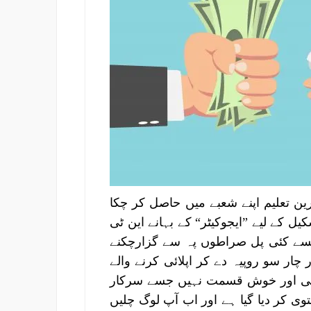
ترین تعلیم اپنے شعبے میں حاصل کر چکا
ل کے لیے ”ایجوکیٹر“ کے بہانے این ٹی
ے کئی پل صراطوں پہ سے گزارچکنے
 چار سو روپیہ دے کر اپلائی کرنے والے
ھنی اور خوش قسمت نہیں جسے سرکار
توی کر دیا گیا ہے اور اب آپ لوگ چلیں