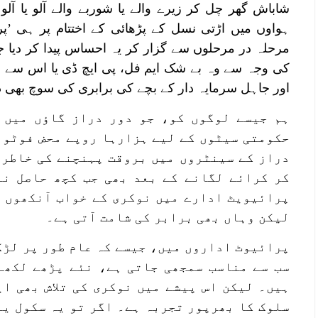
شاباش گھر چل کر زیرے والے یا شوربے والے آلو یا آلو
ہواوں میں اڑتی نسل کے پڑھائی کے اختتام پر ہی ’
مرحلہ در مرحلوں سے گزار کر یہ احساس پیدا کر دیا ج
کی وجہ سے وہ بے شک ایم فل، پی ایچ ڈی یا اس سے بھی
اور جاہل سرمایہ دار کے بچے کی برابری کی سوچ بھی ذ
ہم جیسے لوگوں کو، جو دور دراز گاؤں میں 
حکومتی سیٹوں کے لیے ہزارہا روپے محض فوٹو 
دراز کے سینٹروں میں بروقت پہنچنے کی خاطر 
کر کرائے لگانے کے بعد بھی جب کچھ حاصل نہ
پرائیویٹ ادارے میں نوکری کے خواب آنکھوں م
لیکن وہاں بھی برابر کی شامت آتی ہے۔
پرائیوٹ اداروں میں، جیسے کہ عام طور پر لڑک
سب سے مناسب سمجھی جاتی ہے، نئے پڑھے لکھے
ہیں۔ لیکن اس پیشے میں نوکری کی تلاش بھی ا
سلوک کا بھرپور تجربہ ہے۔ اگر تو یہ سکول یا