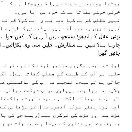
بیٹھا چوکیدار سب سے پہلے پوچھتا ہے کہ آپ
خوشی خوشی بتاتا ہے کہ خود ہی آیا ہوں۔
نہیں مطلب کس نے کہا تھا یہاں آنے کو؟ کس نے ب
نہیں نہیں ہم خود آئے ہیں۔ پڑھائی کرلی ہے اب
بھئی عقل کے اندھو! سمجھ نہیں آ رہی کہ کس حوالے 
جارہا ہے؟ نہیں ہے سفارش۔ چلیں سی وی پکڑائیں۔ ان
جائیں گھر!
اول تو ایسی جگہیں مزدور طبقے کے لیے تو خاص 
حلیہ ہی آپ کے طبقے کی چغلی کھاتا ہے)۔ اگر
جاتی ہے تو سمجھ لیجیے یہ آپ کی بدقسمتی کا
بلایا جا رہا ہے۔ بیچاری خواب دیکھنے والی نو
دل ایسے اچھلنے لگتا ہے جیسے ”جیتو پاکستان
آیا ہو۔ بھئی سولہ اٹھرہ سال کی پڑھائی کے 
عزت سے اور عزت کی نوکری ملے (ویسے حق کی با
یہ بغاوت اور غداری کے جیسا ہے، یہ بات تو یہ