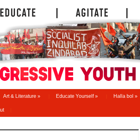
Art & Literature
»
Educate Yourself
»
Halla bol
»
ut