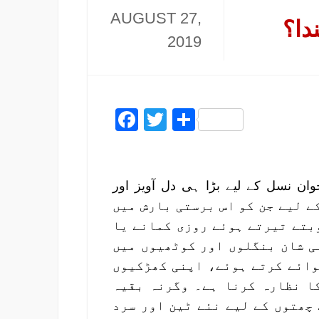
AUGUST 27,
دا؟
2019
Facebook
Twitter
Share
ن نسل کے لیے بڑا ہی دل آویز اور
 صرف ان کے لیے جن کو اس برستی بارش میں
وبتے تیرتے ہوئے روزی کمانے یا
لی شان بنگلوں اور کوٹھیوں میں
وائے کرتے ہوئے، اپنی کھڑکیوں
کا نظارہ کرنا ہے۔ وگرنہ بقیہ
چھتوں کے لیے نئے ٹین اور سرد