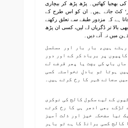
 کی بھجیا کھائیں۔ پڑھ پڑھ کر بیچاری
پر‘ کٹ جاتے ہیں۔ ان کو اس طرح کے
اتا ہے کہ مزدور طبقے سے تعلق رکھنے
 بالا تر ڈگریاں لے لیں، کسی ان پڑھ
ہن میں نہ آنے دیں۔
رہتے ہیں، بار بار اور مسلسل
کاپیوں پر برباد کر کے اور دور
ماں باپ کی بچت یا پھر قرضے لے
یں ہوتا تو بادلِ نخواستہ کسی
یں سجائے شہر کا رخ کرتے ہیں۔
یوں کے لیے سکول کالج کی نوکری
 لڑکے بھی ادھر ہی کا رخ کرتے
یک نیا مضحکہ خیز اور ذلت آمیز
 کالج کسی برانڈ کا ہے تو باہر