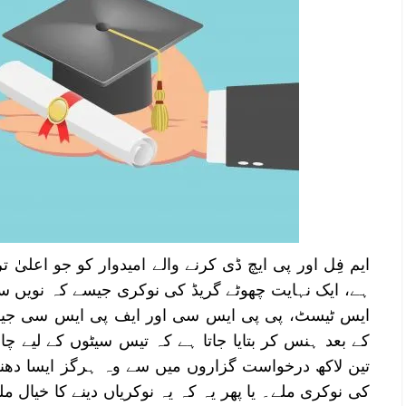
ایم فِل اور پی ایچ ڈی کرنے والے امیدوار کو جو اعلیٰ 
ہے، ایک نہایت چھوٹے گریڈ کی نوکری جیسے کہ نویں سکی
ایس ٹیسٹ، پی پی ایس سی اور ایف پی ایس سی جیس
کے بعد ہنس کر بتایا جاتا ہے کہ تیس سیٹوں کے لیے چار
تین لاکھ درخواست گزاروں میں سے وہ ہرگز ایسا د
کی نوکری ملے۔ یا پھر یہ کہ یہ نوکریاں دینے کا خیال مل