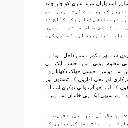
ر امیدواران مزید تیاری کو چار چاند
ے پڑی کتابوں کو بھی رٹ لیتے ہیں۔ جب
یں تومعلوم پڑتا ہے کہ کالج تو
ں۔ بلکہ اس حساب سے تو اب ہمیں
زیادہ کیا پوچھ لیں گے۔ سب کچھ
روں سے بھرے کمرے میں داخل ہوتا ہے
ی معلوم ہوتی ہیں۔ جیسے ایک ہی
ہیں سے دوسرے جیسی جھلک دکھاتا ہو۔
رکاری اور نجی اداروں کے ٹیسٹوں اور
 کے لیے، جو آپ والی نوکری لینے آئے
جھے ہم سبھی ایک ہی خاندان سے ہیں۔
/ابن فلاں آپ کمرے میں تشریف لے
چاہتا ہے۔ رات بھر کی تیاری کے