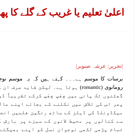
اعلیٰ تعلیم یا غریب کے گلے کا پھن
|تحریر: عرشہ صنوبر|
برسات کا موسم ہے۔۔۔ کہتے ہیں کہ یہ موسم نوجوا
رومانوی (romantic) ہوتا ہے۔ لیکن شاید
گھٹنوں تک پانی میں چھَپ چھَپ کرکے تقریباً ڈ
پھر اس کی تلاش میں نکلنے کے بجائے اپنے عا
میکڈونلڈ کی ڈیلز کے ساتھ رنگین فلمیں انج
سے کنالوں پر محیط لانوں کے سبزے پر بارش 
تمام پڑھی لکھی نوجوان نسل کو اپنے بھیگتے 