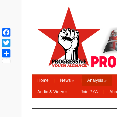
Facebook
Twitter
Share
Home
News
»
Analysis
»
Audio & Video
»
Join PYA
Abo