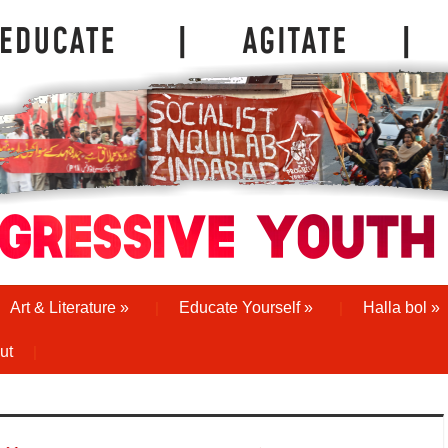
Art & Literature
»
Educate Yourself
»
Halla bol
»
ut