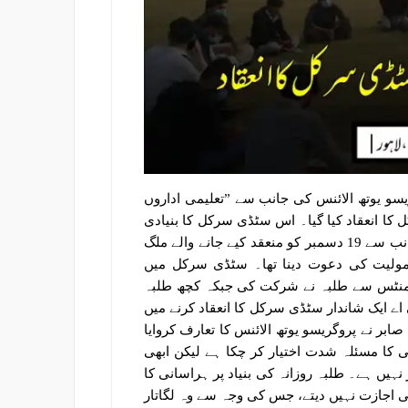
روگریسو یوتھ الائنس کی جانب سے ”تعلیمی اداروں
کا انعقاد کیا گیا۔ اس سٹڈی سرکل کا بنیادی
مقصد پنجاب یونیورسٹی کے طلبہ تک پروگریسو یوتھ الائنس کی جانب سے 19 دسمبر کو منعقد کیے جانے والے ملگ
شمولیت کی دعوت دینا تھا۔ سٹڈی سرکل میں
ارٹمنٹس سے طلبہ نے شرکت کی جبکہ کچھ طلبہ
ایک شاندار سٹڈی سرکل کا انعقاد کرنے میں
ابر نے پروگریسو یوتھ الائنس کا تعارف کروایا
ی کا مسئلہ شدت اختیار کر چکا ہے لیکن ابھی
نہیں ہے۔ طلبہ روزانہ کی بنیاد پر ہراسانی کا
کی اجازت نہیں دیتے، جس کی وجہ سے وہ لگاتار