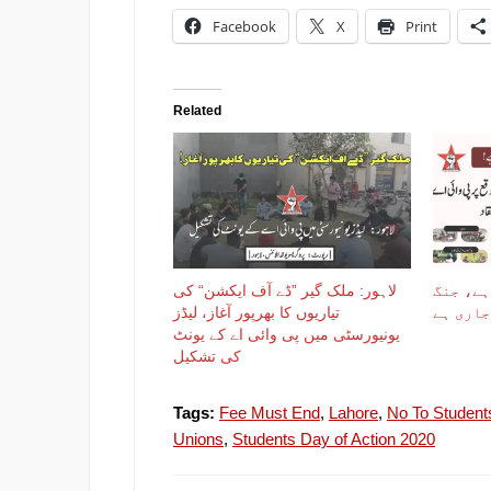
Facebook
X
Print
Related
ہے، جنگ
لاہور: ملک گیر ”ڈے آف ایکشن“ کی
تیاریوں کا بھرپور آغاز، لیڈز
یونیورسٹی میں پی وائی اے کے یونٹ
کی تشکیل
Tags:
Fee Must End
,
Lahore
,
No To Studen
Unions
,
Students Day of Action 2020