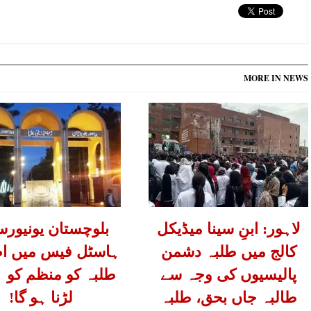
MORE IN NEWS
لاہور: ابنِ سینا میڈیکل
بلوچستان یونیورس
کالج میں طلبہ دشمن
ہاسٹل فیس میں اض
پالیسیوں کی وجہ سے
طلبہ کو منظم کو ہ
طالبہ جاں بحق، طلبہ
لڑنا ہو گا!