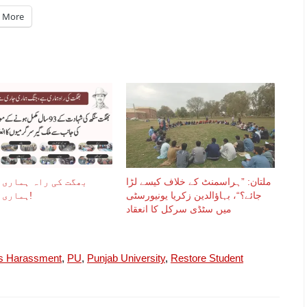
More
ملتان: ”ہراسمنٹ کے خلاف کیسے لڑا
بھگت کی راہ ہماری 
جائے؟“، بہاؤالدین زکریا یونیورسٹی
ہماری جاری ہے!
میں سٹڈی سرکل کا انعقاد
ts Harassment
,
PU
,
Punjab University
,
Restore Student