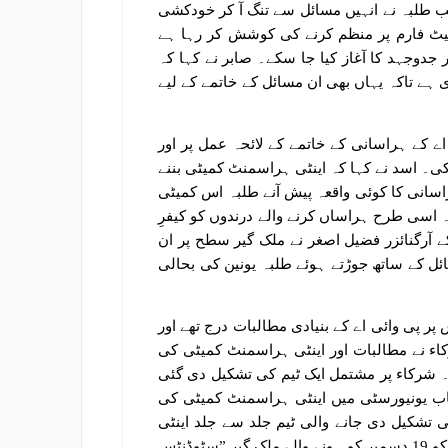
جب طلبہ نے انہیں مسائل سے تنگ آ کر خودکشی
پلیٹ فارم پر منظم کرنے کی کوشش کر رہا ہے
دوجہد کا آغاز کیا جا سکے۔ صابر نے کہا کہ
 ہے تاکہ یہاں بھی ان مسائل کے خاتمے کے لیے
 اے کے ہراسانی کے خاتمے کے لائحہ عمل پر اور
۔ اسد نے کہا کہ اینٹی ہراسمنٹ کمیٹی بننے
سانی کا کوئی واقعہ پیش آنے طلبہ اس کمیٹی
 اسی طرح ہراساں کرنے والے درندوں کو کیفرِ
کے آرگنائزر فضیل اصغر نے ملک گیر سطح پر ان
ل کے ساتھ جوڑتے ہوئے طلبہ یونین کی بحالی
ر پی وائی اے کے بنیادی مطالبات درج تھے اور
ء نے مطالبات اور اینٹی ہراسمنٹ کمیٹی کی
ا۔ شرکاء پر مشتمل ایک ٹیم کی تشکیل دی گئی
جاب یونیورسٹی میں اینٹی ہراسمنٹ کمیٹی کی
ی تشکیل دی جانے والی ٹیم جلد سے جلد اینٹی
ہراسمنٹ کمیٹی کی تعمیر کرے گی۔ سرکل کے اختتام میں شرکاء کو 19 دسمبر کو ہونے والے ملک گیر ”سٹوڈنٹس