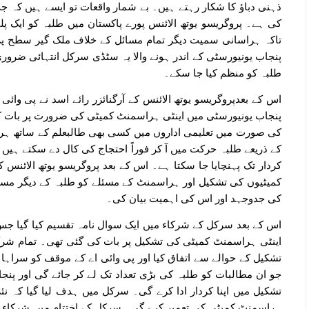
ذہنی دباؤ کا شکار رہتے ہیں۔ بے شمار واقعات تو ایسے ہیں کہ 
کی ہے۔ پروگریسو یوتھ الائنس پورے پاکستان میں طلبہ کو ایک 
تاکہ ہراسانی سمیت دیگر تمام مسائل کے خلاف ملک گیر سطح پر ج
پنجاب یونیورسٹی کے اندر ہونے والا یہ سٹڈی سرکل انتہائی ضروری
طلبہ کو منظم کیا جا سکے۔
اس کے بعدپروگریسو یوتھ الائنس کے آرگنائزر رائے اسد نے پی وائی
پنجاب یونیورسٹی میں اینٹی ہراسمنٹ کمیٹی کی ضرورت پر بات کی
کی صورت میں تعلیمی اداروں میں کسی بھی طالبعلم کے ساتھ ہرا
کے ذریعے طلبہ حرکت میں آ کر فوراً احتجاج کی کال دے سکتے ہیں۔
کردار تک پہنچایا جا سکتا ہے۔ اس کے بعد پروگریسو یوتھ الائنس 
کمیٹیوں کی تشکیل اور ہراسمنٹ کے مسئلے کو طلبہ کے دیگر مسائ
کی جدوجہد اور اس کی اہمیت بیان کی۔
اس کے بعد سرکل کے شرکاء میں ایک سوال نامہ تقسیم کیا گیا جس پ
اینٹی ہراسمنٹ کمیٹی کی تشکیل پر بات کی گئی تھی۔ تمام شرکا
تشکیل کے حوالے سے اتفاق کیا اور پی وائی اے کے موقف کو سراہ
جو ان مطالبات کو طلبہ کی بڑی تعداد تک لے کر جائے گی اور پن
تشکیل میں اپنا کردار ادا کرے گی۔ سرکل میں ہدف لیا گیا کہ نئ