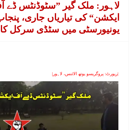
لاہور: ملک گیر ”سٹوڈنٹس ڈے آ
ایکشن“ کی تیاریاں جاری، پنجاب
یونیورسٹی میں سٹڈی سرکل کا ا
|رپورٹ: پروگریسو یوتھ الائنس، لاہور|