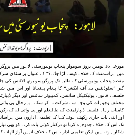
مورخہ 16 نومبر، بروز سوموار پنجاب یونیورسٹی لاہور میں پ
میں ہراسمنٹ کے خلاف کیسے لڑا جائے؟“ کے عنوان پر سٹڈی سرکل 
گیر ”سٹوڈنٹس دے آف ایکشن“ کا پیغام پہنچانا اور اس میں 
فلسفہ، قانون، پولیکٹیکل سائنس، کمپیوٹر سائنس اور دیگر ڈیپ
مختلف وجوہات کی وجہ سے شرکت نہ کر سکے۔ بہرحال پی وائی اے 
کامیاب رہا۔ فلسفہ ڈیپارٹمنٹ کے طالبعلم اور پی وائی اے کے رکن ص
اور اپنی بات جاری رکھتے ہوئے کہا کہ تعلیمی اداروں میں ہراسان
تک اس کے خلاف جدوجہد کرنا تو درکنار کوئی بات کرنے کو بھی تیار 
شکار ہوتے ہیں لیکن تعلیمی ادارے اس کے خلاف انہیں آواز اٹھانے 