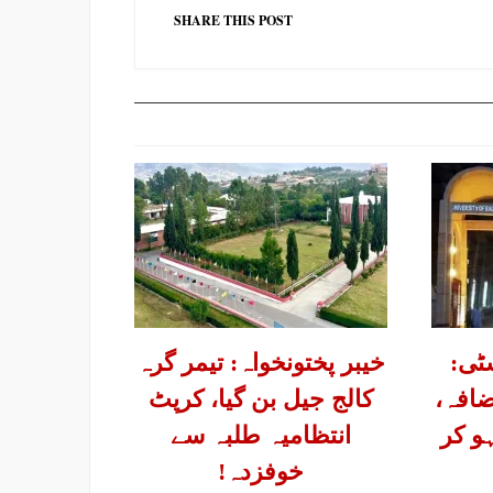
SHARE THIS POST
ٹی:
خیبر پختونخواہ: تیمر گرہ
افہ،
کالج جیل بن گیا، کرپٹ
و کر
انتظامیہ طلبہ سے
خوفزدہ!