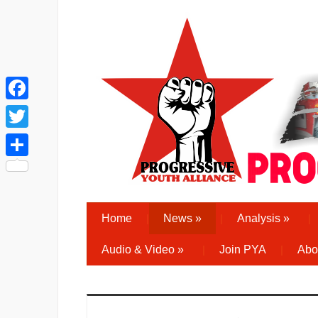
Facebook
Twitter
Share
Home
News
»
Analysis
»
Audio & Video
»
Join PYA
Abo