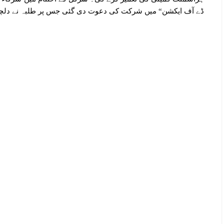
ڈے آف ایکشن“ میں شرکت کی دعوت دی گئی جس پر طلبہ نے دلچس