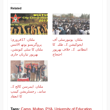
Related
ملتان: یونیورسٹی آف
ملتان: 17فروری؛
ایجوکیشن کے طلبہ کا
پروگریسو یوتھ الائنس
انتظامیہ کے خلاف بھرپور
ملتان کا سٹی کنونشن،
احتجاج
بھرپور تیاریاں جاری
ملتان: ایمرسن کالج کے
سامنے رجسٹریشن کیمپ
کا انعقاد
Tags:
Camp
,
Multan
,
PYA
,
University of Education