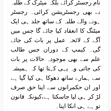
نام رجسٹر کرائے بلکہ میٹرک کے طلبہ
نے بھی رجسٹریشن کرائی۔ رجسٹر
ہونے والے طلبہ کے ساتھ جلد ہی ایک
میٹنگ کا انعقاد کیا جائے گا جس میں
آگے کے لائحہ عمل پر بات کی جائے
گی۔ کیمپ کے دوران جس طالب
علم سے بھی موجودہ حالات پر بات
کی جاتی وہ یہی کہتا تھا کہ ہمیشہ
سے ہمارے ساتھ دھوکا ہی کیا گیا ہے
اور ان حکمرانوں سے اپنا حق صرف
لڑ کر ہی لیا جاسکتا ہے،کیونکہ قانون
تو ہے ہی انکا اپنا۔