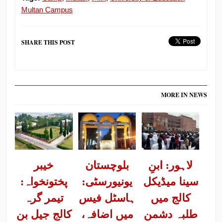
Multan Campus
SHARE THIS POST
MORE IN NEWS
لاہور: ابنِ
بلوچستان
خیبر
سینا میڈیکل
یونیورسٹی:
پختونخواہ:
کالج میں
ہاسٹل فیس
تیمر گرہ
طلبہ دشمن
میں اضافہ،
کالج جیل بن