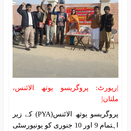
|رپورٹ: پروگریسو یوتھ الائنس،
ملتان|
پروگریسو یوتھ الائنس(PYA) کے زیر
اہتمام 9 اور 10 جنوری کو یونیورسٹی