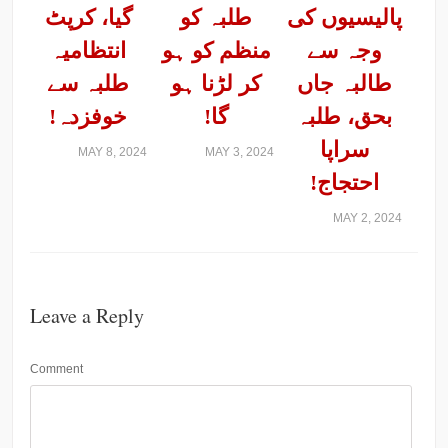
پالیسیوں کی
طلبہ کو
گیا، کرپٹ
وجہ سے
منظم کو ہو
انتظامیہ
طالبہ جاں
کر لڑنا ہو
طلبہ سے
بحق، طلبہ
گا!
خوفزدہ!
سراپا
MAY 8, 2024
MAY 3, 2024
احتجاج!
MAY 2, 2024
Leave a Reply
Comment