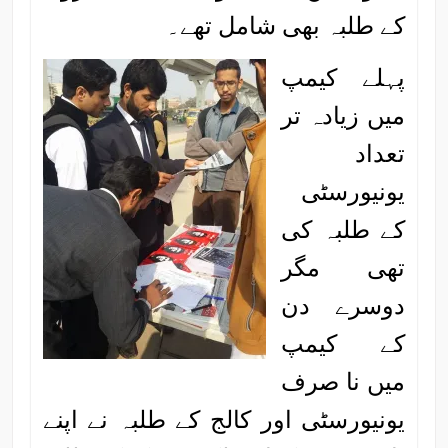
کے طلبہ بھی شامل تھے۔
پہلے کیمپ
میں زیادہ تر
تعداد
یونیورسٹی
کے طلبہ کی
تھی مگر
دوسرے دن
کے کیمپ
میں نا صرف
یونیورسٹی اور کالج کے طلبہ نے اپنے