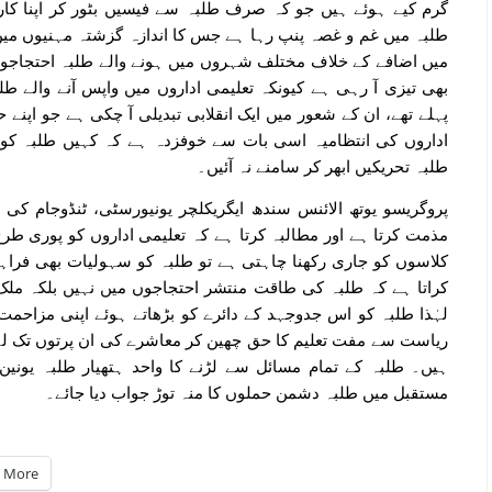
گرم کیے ہوئے ہیں جو کہ صرف طلبہ سے فیسیں بٹور کر اپنا کا
طلبہ میں غم و غصہ پنپ رہا ہے جس کا اندازہ گزشتہ مہنیوں میں
میں اضافے کے خلاف مختلف شہروں میں ہونے والے طلبہ احتجاجوں
بھی تیزی آ رہی ہے کیونکہ تعلیمی اداروں میں واپس آنے والے طلب
پہلے تھے، ان کے شعور میں ایک انقلابی تبدیلی آ چکی ہے جو اپنے 
اداروں کی انتظامیہ اسی بات سے خوفزدہ ہے کہ کہیں طلبہ کو دو
طلبہ تحریکیں ابھر کر سامنے نہ آئیں۔
پروگریسو یوتھ الائنس سندھ ایگریکلچر یونیورسٹی، ٹنڈوجام ک
مذمت کرتا ہے اور مطالبہ کرتا ہے کہ تعلیمی اداروں کو پوری طرح ک
کلاسوں کو جاری رکھنا چاہتی ہے تو طلبہ کو سہولیات بھی فراہم 
کراتا ہے کہ طلبہ کی طاقت منتشر احتجاجوں میں نہیں بلکہ ملک
لہٰذا طلبہ کو اس جدوجہد کے دائرے کو بڑھاتے ہوئے اپنی مزاحم
ریاست سے مفت تعلیم کا حق چھین کر معاشرے کی ان پرتوں تک لے 
ہیں۔ طلبہ کے تمام مسائل سے لڑنے کا واحد ہتھیار طلبہ یون
مستقبل میں طلبہ دشمن حملوں کا منہ توڑ جواب دیا جائے۔
More