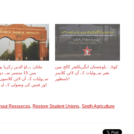
کوئٹہ: بلوچستان ایگریکلچر کالج میں
ملتان: بہاؤ الدین زکریا ی
بغیر سہولیات کے آن لائن کلاسز
میں 15 ستمبر سے د
نامنظور!
سہولیات کے آن لائن کلاسوں 
اور فیس کی وصولی کے لیے 
thout Resources
,
Restore Student Unions
,
Sindh Agriculture