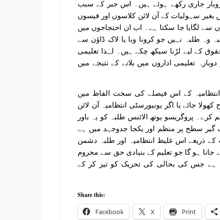
روبار جاری رکھے ہوئے ہیں۔ اس جبر کے سبب
 بغیر سہولیات کے آن لائن کلاسوں اور فیسوں
 سے لگایا جا سکتا ہے۔ اب ان احتجاجوں میں
ہ وہ طلبہ نہیں جو کرونا وبا یا لاک ڈاؤن سے
حقوق کے لیے لڑنا سیکھ چکے ہیں۔ لہٰذا تعلیمی
بارہ تعلیمی اداروں میں بلانے کے نتیجے میں
ی انتظامیہ کے اس فیصلے کی سخت الفاظ میں
ھولا جائے یا اگر یونیورسٹی انتظامیہ آن لائن
کرے۔ پروگریسو یوتھ الائنس طلبہ کو یہ باور
 گیر سطح پر منظم اور یکجا جدوجہد میں ہے
ت کے ذریعے اس غلیظ انتظامیہ اور طلبہ دشمن
جانا ہو گا جو تعلیم کے بنیادی حق سے محروم
ین ہے جس کی بحالی کی تحریک کو تیز کر کے
Share this:
Facebook
X
Print