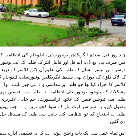
چند روز قبل سندھ ایگریکلچر یونیورسٹی، ٹنڈوجام کی انتظامیہ 
میں صرف پی ایچ ڈی، ایم فل اور فائنل ایئر کے طلبہ کے لیے یونیور
دوسرے اور تیسرے سال کے طلبہ کی تعلیم آن لائن کلاسز کے ذریعے
کہ لاک ڈاؤن کے دوران بھی سندھ ایگریکلچر یونیورسٹی، ٹنڈوجام ک
کلاسز کا اجراء کیا تھا جو طلبہ پر معاشی و ذہنی جبر ثابت ہوا۔
مشکلات کے باوجود یونیورسٹی انتظامیہ نے طلبہ سے فیسیں بھی 
طلبہ سے ٹیوشن فیس کے علاوہ ٹرانسپورٹ، جِم خانہ، لائبریر
وصول کیں، یہ سراسر لوٹ مار کے سوا کچھ نہیں ہے۔ جب یونیو
طلبہ نے احتجاج کیا تو انتظامیہ کی جانب سے طلبہ کے مسائل حل کر
دی گئیں۔
اس تمام عمل سے ایک بات واضح ہوتی ہے کہ یہ تعلیمی ادارے نہیں بل