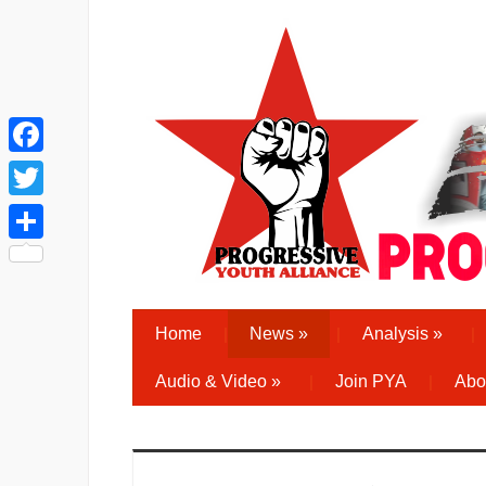
Facebook
Twitter
Share
Home
News
»
Analysis
»
Audio & Video
»
Join PYA
Abo