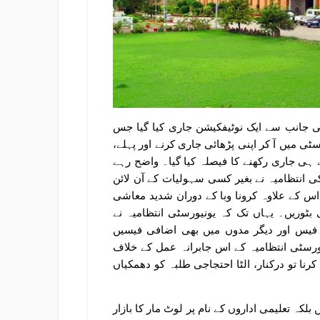
کی جانب سے ایک نوٹیفکیشن جاری کیا گیا جس
سٹی میں آ کر اپنی پڑھائی جاری کرنے اور پہلے،
 ہی جاری رکھنے کا فیصلہ کیا گیا۔ واضح رہے
ی انتظامیہ نے بغیر کسی سہولیات کے آن لائن
 اس کے علاوہ کرونا وبا کے دوران شدید معاشی
بٹوریں۔ یہاں تک کہ یونیورسٹی انتظامیہ نے
ی فیس اور دیگر مدوں میں بھی اضافی فیسیں
رسٹی انتظامیہ کے اس جابرانہ عمل کے خلاف
نا تو درکنار، الٹا احتجاجی طلبہ کو دھمکیاں
کہ تعلیمی اداروں کے نام پر لوٹ مار کا بازار