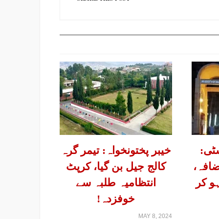
ٹی:
خیبر پختونخواہ: تیمر گرہ
افہ،
کالج جیل بن گیا، کرپٹ
و کر
انتظامیہ طلبہ سے
خوفزدہ!
MAY 8, 2024