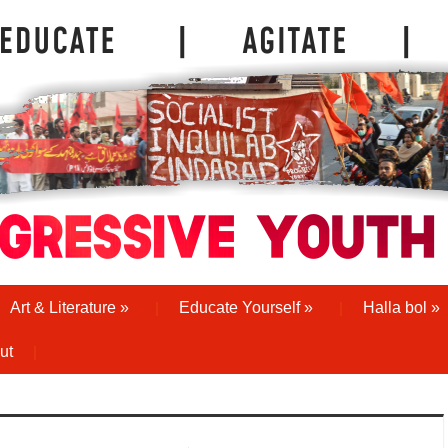
Art & Literature
»
Educate Yourself
»
Halla bol
»
ut