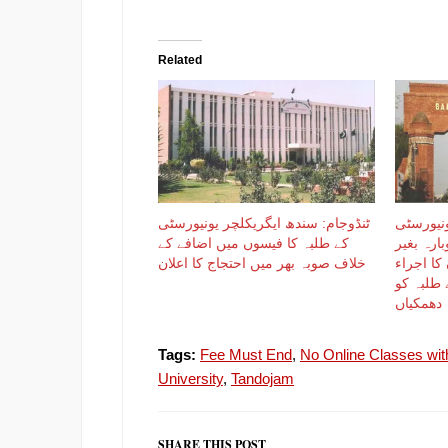
Related
ونیورسٹی
ٹنڈوجام: سندھ ایگریکلچر یونیورسٹی
وبارہ بغیر
کے طلبہ کا فیسوں میں اضافے کے
کا اجراء
خلاف صوبہ بھر میں احتجاج کا اعلان
طلبہ کو
دھمکیاں
Tags:
Fee Must End
,
No Online Classes wi
University
,
Tandojam
SHARE THIS POST