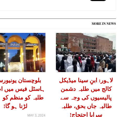
MORE IN NEWS
لاہور: ابنِ سینا میڈیکل
بلوچستان یونیورس
کالج میں طلبہ دشمن
ہاسٹل فیس میں اض
پالیسیوں کی وجہ سے
طلبہ کو منظم کو ہ
طالبہ جاں بحق، طلبہ
لڑنا ہو گا!
سراپا احتجاج!
MAY 3, 2024