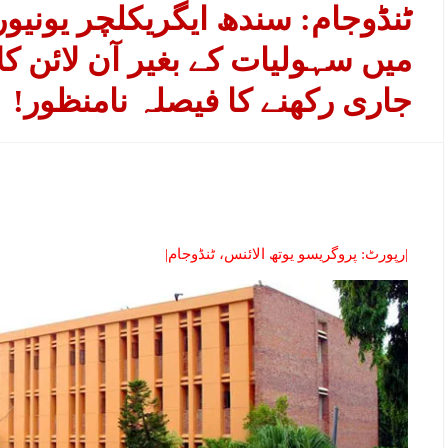
ٹنڈوجام: سندھ ایگریکلچر یونیو
میں سہولیات کے بغیر آن لائن ک
جاری رکھنے کا فیصلہ نامنظور!
|رپورٹ: پروگریسو یوتھ الائنس، ٹنڈوجام|