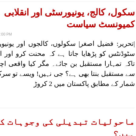
سکول، کالج، یونیورسٹی اور انقلابی
کمیونسٹ سیاست
4:00 PM
|تحریر: فضیل اصغر| سکولوں، کالجوں اور یونیو
سٹوڈنٹس کو پڑھایا جاتا ہے کہ محنت کرو اور اچ
تاکہ تمہارا مستقبل بن جائے۔ مگر کیا واقعی اچھ
سے مستقبل بنتا بھی ہے؟ جی نہیں! ویسے تو سرکا
شمار کے مطابق پاکستان میں 2 کروڑ
ماحولیات تبدیلی کی وجوہات ک
ہیں؟