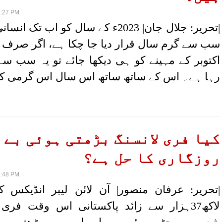
6:27 PM
|تحریر: جلال جان| 2023ء کے سال کو اب تک
سب سے گرم سال قرار دیا جا چکا ہے، اگر صرف
اکتوبر کے مہینے کو ہی دیکھا جائے تو یہ سب سے
رہا ہے۔ اس کے ساتھ ساتھ اس سال اس گرمی ک
کیا فری لانسنگ بڑھتی ہوئی بے
روزگاری کا حل ہے؟
2:48 PM
لاکھ37ہزار سے زائد پاکستانی اس وقت فری