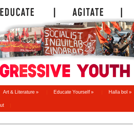
Art & Literature
»
Educate Yourself
»
Halla bol
»
ut