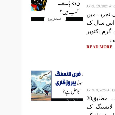
APRIL 13, 2024 AT 
 انسانی تجربے میں
 اس سال کے
 گرم اکتوبر
ی
READ MORE
APRIL 9, 2024 AT 1
|تحریر: عرفان منصور| آن لائن لیبر انڈیکس کے مطابق20
 لانسنگ کے