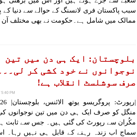
شعبے سے جڑے ہوئے ہیں اور اس میں بڑھتی ہوئ
سبب پاکستان فری لانسنگ کے حوالے سے دنیا کے پہ
ممالک میں شامل ہے۔حکومت نے بھی مختلف آن
بلوچستان: ایک ہی دن میں تین
نوجوانوں نے خود کشی کر لی۔۔۔
صرف سوشلسٹ انقلاب ہے!
 5:40 PM
|
منگل کو صرف ایک ہی دن میں تین نوجوانوں ک
مکُران سے رپورٹ کی گئی ہیں۔ جس سے ثابت ہوت
سماج اب زندہ رہنے کے قابل ہی نہیں رہا۔ ا