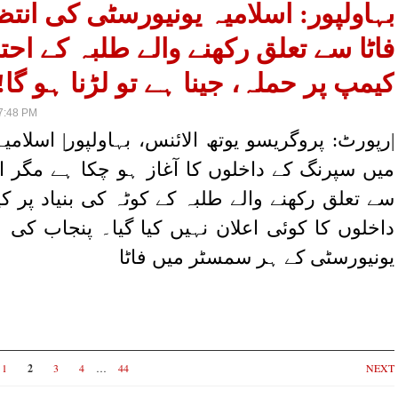
بہاولپور: اسلامیہ یونیورسٹی کی انتظ
فاٹا سے تعلق رکھنے والے طلبہ کے اح
کیمپ پر حملہ، جینا ہے تو لڑنا ہو گا!
7:48 PM
|رپورٹ: پروگریسو یوتھ الائنس، بہاولپور| اسلامی
میں سپرنگ کے داخلوں کا آغاز ہو چکا ہے مگر ا
سے تعلق رکھنے والے طلبہ کے کوٹہ کی بنیاد پر کی
داخلوں کا کوئی اعلان نہیں کیا گیا۔ پنجاب کی 
یونیورسٹی کے ہر سمسٹر میں فاٹا
1
2
3
4
…
44
NEXT