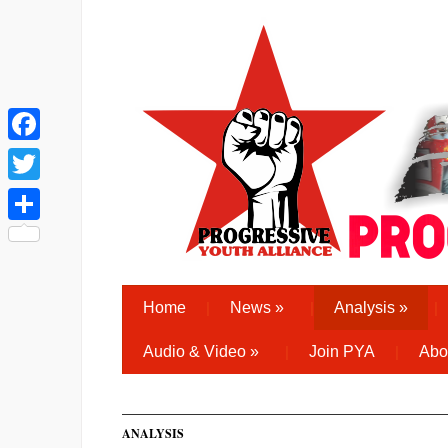
Facebook
Twitter
Share
Home
News
»
Analysis
»
Audio & Video
»
Join PYA
Abo
ANALYSIS