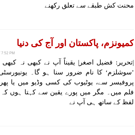
محنت کش طبقے سے تعلق رکھنے
کمیونزم، پاکستان اور آج کی دنیا
 7:52 PM
|تحریر: فضیل اصغر| یقیناً آپ نے کبھی نہ کبھی ’
’سوشلزم‘ کا نام ضرور سنا ہو گا۔ یونیورسٹ
پروفیسر سے، یوٹیوب کی کسی وڈیو میں یا پھ
فلم میں۔ مگر میں پورے یقین سے کہتا ہوں کہ 
لفظ کے ساتھ ہی آپ نے