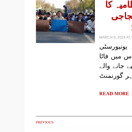
امیہ کا
تجاجی
MARCH 9, 2024 AT 
ہ یونیورسٹی
س میں فاٹا
ے جانے والے
ہر گورنمنٹ
READ MORE
PREVIOUS