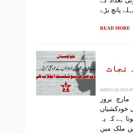
ی تعداد کے
لے پانچ بڑے
READ MORE
 نجات
MARCH 29, 2024 AT
رپورٹ: پروگریسو یوتھ الائنس، بلوچستان| 26 مارچ بروز
ی خودکشیاں
ا ہے کہ یہ
س ملک میں