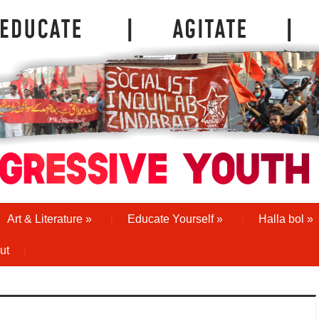
Art & Literature
»
Educate Yourself
»
Halla bol
»
ut