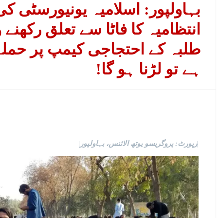
بہاولپور: اسلامیہ یونیورسٹی کی
انتظامیہ کا فاٹا سے تعلق رکھنے و
طلبہ کے احتجاجی کیمپ پر حملہ،
ہے تو لڑنا ہو گا!
|رپورٹ: پروگریسو یوتھ الائنس، بہاولپور|