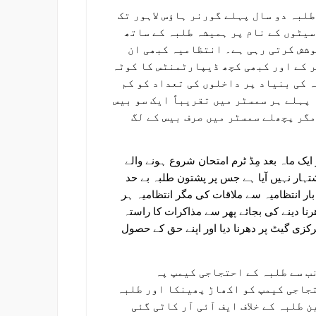
لبہ دو سال پہلے گورنر ہاؤس لاہور تک
سیٹوں کے نام پر ہمیشہ طلبہ کے ساتھ
وشش کرتی رہی ہے۔ انتظامیہ کبھی ان
ر کے اور کبھی کچھ ڈیپارٹمنٹس کا کوٹہ
 کی بنیاد پر داخلوں کی تعداد کو کم
 پہلے ہر سمسٹر میں تقریباً ایک سو بیس
مگر پچھلے سمسٹر میں صرف بیس کے لگ
ک ماہ بعد مِڈ ٹرم امتحان شروع ہونے والے
اشتہار نہیں آیا ہے جس پر پشتون طلبہ بے حد
ر انتظامیہ سے ملاقات کی مگر انتظامیہ ہر
نا دینے کی بجائے پھر سے مذاکرات کا راستہ
کزی گیٹ پر دھرنا دیا اور اپنے حق کے حصول
ب سے طلبہ کے احتجاجی کیمپ پہ
جاجی کیمپ کو اکھاڑ پھینکا اور طلبہ
 طلبہ کے خلاف ایف آئی آر کاٹی گئی