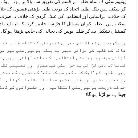
یونیورسٹی کے تمام طلبہ ہر قسم کی تفریق سے بالا تر ہوتے ہوئ
کر سکتے ہیں بلکہ طلبہ اتحاد کے ذریعے طلبہ بڑھتی فیسوں کے خل
کے خلاف، ہراسانی اور انتظامیہ کی غنڈہ گردی کے خلاف نہ صرف 
سکتے ہیں۔ طلبہ کو ان مسائل کا جڑ سے خاتمہ کرنے کے لیے اپنے 
کمیٹیاں تشکیل دے کر طلبہ یونین کی بحالی کی جانب بڑھنا ہو گا۔
پروگریسو یوتھ الائنس بھی یونیورسٹی کے تمام طلبہ کو ب
فاٹا کے طلبہ کی لڑائی نہیں ہے بلکہ یونیورسٹی میں موج
لڑائی صرف یونیورسٹی انتظامیہ کے ساتھ لڑائی نہیں ہے 
کے ساتھ بھی لڑائی ہے جو اپنی عیاشیوں اور تعلیمی نظام
ہیں۔ طلبہ کو ’ایک کا دکھ، سب کا دکھ‘ کے نظریے کے تحت 
ہر تعلیم دشمن اور طلبہ دشمن حملے کا مقابلہ کرنا ہو گ
جس کے ذریعے یونیورسٹی انتظامیہ اور حکمرانوں کو گھٹن
جینا ہے تو لڑنا ہو گا!