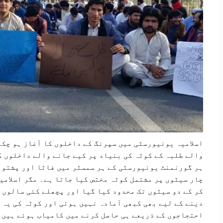
اسلامیہ یونیورسٹی میں سپرنگ کے داخلوں کا آغاز ہو چکا
والے طلبہ کے کوٹہ کی بنیاد پر کیے جانے والے داخلوں ک
ہر گورنمنٹ یونیورسٹی کے ہر سمسٹر میں فاٹا اور پشتون
چار سیٹوں پر مشتمل کوٹہ مختص کیا جاتا ہے۔ مگر اسلامی
کر کے دو سیٹوں تک محدود کیا گیا اور پچھلے کئی سالوں
دینے کے لیے بھی کبھی آمادہ نہیں ہوئی اور کوٹہ کی یہ 
احتجاجوں کے ذریعے ہی حاصل کرنے میں کامیاب ہوئے ہیں۔