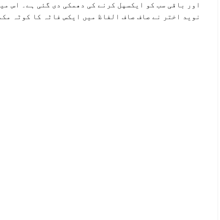
اور باقی سب کو ایکسپل کرنے کی دھمکی دی گئی ہے۔ اس می
نوید اختر نے صاف صاف الفاظ میں ایکس فاٹہ کا کوٹہ مکمل