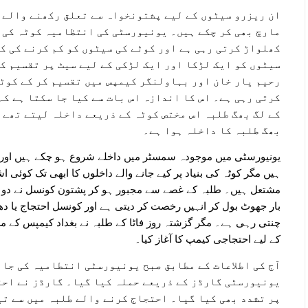
ان ریزرو سیٹوں کے لیے پشتونخواہ سے تعلق رکھنے والے ط
مارچ بھی کر چکے ہیں۔ یونیورسٹی کی انتظامیہ کوٹہ کی 
کھلواڑ کرتی رہی ہے اور کوٹے کی سیٹوں کو کم کرنے کی ک
سیٹوں کو ایک لڑکا اور ایک لڑکی کے لیے سیٹ پر تقسیم ک
رحیم یار خان اور بہاولنگر کیمپس میں تقسیم کر کے کوٹہ
کرتی رہی ہے۔ اس کا اندازہ اس بات سے کیا جا سکتا ہے کہ
کے لگ بھگ طلبہ اس مختص کوٹہ کے ذریعے داخلہ لیتے تھے 
بھگ طلبہ کا داخلہ ہوا ہے۔
یونیورسٹی میں موجودہ سمسٹر میں داخلے شروع ہو چکے ہیں اور ای
ہیں مگر کوٹہ کی بنیاد پر کیے جانے والے داخلوں کا ابھی تک کوئی 
مشتعل ہیں۔ طلبہ کے غصے سے مجبور ہو کر پشتون کونسل نے دو با
بار جھوٹ بول کر انہیں رخصت کر دیتی ہے اور کونسل احتجاج یا دھر
چنتی رہی ہے۔ مگر گزشتہ روز فاٹا کے طلبہ نے بغداد کیمپس کے مر
کے لیے احتجاجی کیمپ کا آغاز کیا۔
آج کی اطلاعات کے مطابق صبح یونیورسٹی انتطامیہ کی جان
یونیورسٹی گارڈز کے ذریعے حملہ کیا گیا۔ گارڈز نے احت
پر تشدد بھی کیا گیا۔ احتجاج کرنے والے طلبہ میں سے تین