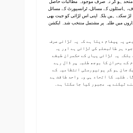
ے متحد ہو کر نہ صرف موجودہ مطالبات حاصل
اف، ہاسٹلوں کے مسائل، ٹرانسپورٹ کے مسائل
لڑ سکتے ہیں بلکہ اپنی اس لڑائی کو جیت بھی
اداروں میں طلبہ پر مشتمل منتخب شدہ ایکشن
ھی یہ پیغام دیتا ہے کہ یہ لڑائی صرف
ود ہر طالبعلم کی لڑائی ہے اور یہ
بلکہ یہ لڑائی یہاں کے حکمران طبقے
 کے بحران کا بوجھ طلبہ پر ڈال رہے
یک جان ہو کر یونیورسٹی انتظامیہ کے
ا۔ طلبہ کا اتحاد ہی وہ واحد طاقت ہے
ے ٹیکنے پہ مجبور کیا جا سکتا ہے۔