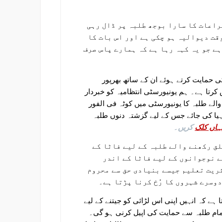
راعات کا سارا بوجھ طلبہ پر ڈال رہی
قت دیوالیہ ہو چکی ہے اور اس بات کا
ے جو یہ کہہ رہا ہے کہ ہمارے پاس صرف
کی حمایت کرتے ہوئے ان کے ساتھ بھرپور
ش کرتا ہے۔ ہم یونیورسٹی انتظامیہ کو خبردار
والے طلبہ کا یونیورسٹی میں کوٹہ فی الفور
ہیا کی جائے جس کے لیے گزشتہ دنوں طلبہ
ہاں کلک
کریں۔
لق رکھنے والے طلبہ کے لیے فاٹا کے
ے نوجوانوں کے لیے فاٹا کے اندر
ثریت تعلیم جیسے بنیادی حق سے محروم
وسرے شہروں کا رُخ کرنا پڑتا ہے۔
ا ہے کہ انہیں اپنی اس لڑائی کو جیتنے کے لیے
تمام طلبہ سے حمایت کی اپیل کرنی ہو گی۔