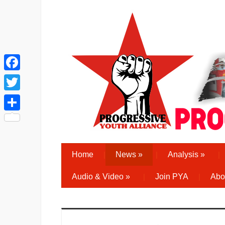
Facebook
Twitter
Share
Home
News
»
Analysis
»
Audio & Video
»
Join PYA
Abo