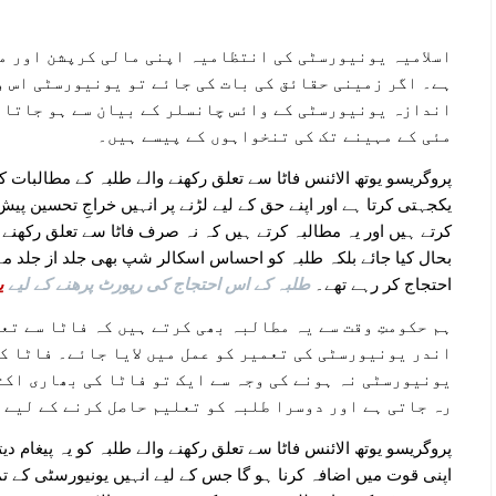
اسلامیہ یونیورسٹی کی انتظامیہ اپنی مالی کرپشن اور م
ہے۔ اگر زمینی حقائق کی بات کی جائے تو یونیورسٹی اس و
اندازہ یونیورسٹی کے وائس چانسلر کے بیان سے ہو جاتا ہ
مئی کے مہینے تک کی تنخواہوں کے پیسے ہیں۔
پروگریسو یوتھ الائنس فاٹا سے تعلق رکھنے والے طلبہ کے مطالبات 
یکجہتی کرتا ہے اور اپنے حق کے لیے لڑنے پر انہیں خراجِ تحسین پی
کرتے ہیں اور یہ مطالبہ کرتے ہیں کہ نہ صرف فاٹا سے تعلق رکھنے 
بحال کیا جائے بلکہ طلبہ کو احساس اسکالر شپ بھی جلد از جلد م
احتجاج کر رہے تھے۔
طلبہ کے اس احتجاج کی رپورٹ پرھنے کے لیے
ی
ہم حکومتِ وقت سے یہ مطالبہ بھی کرتے ہیں کہ فاٹا سے تع
اندر یونیورسٹی کی تعمیر کو عمل میں لایا جائے۔ فاٹا ک
یونیورسٹی نہ ہونے کی وجہ سے ایک تو فاٹا کی بھاری اک
رہ جاتی ہے اور دوسرا طلبہ کو تعلیم حاصل کرنے کے لیے د
پروگریسو یوتھ الائنس فاٹا سے تعلق رکھنے والے طلبہ کو یہ پیغام دیت
اپنی قوت میں اضافہ کرنا ہو گا جس کے لیے انہیں یونیورسٹی کے 