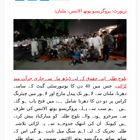
|رپورٹ: پروگریسو یوتھ الائنس، ملتان|
بلوچ طلبہ اپنے حقوق کے لیے ڈیڑھ ماہ سے جاری جرأت مند
لڑائی
، جس میں 40 دن کا یونیورسٹی گیٹ کے سامنے
دھرنا، ملتان سے لاہور تک پیدل مارچ اور لاہور میں چیئرنگ
کراس پر دو دن کا دھرنا شامل ہے، میں فتح یاب ہو گئے
ہیں۔ ہم سب سے پہلے پروگریسو یوتھ الائنس کی طرف
سے سرخرو ہونے والے بلوچ طلبہ کو مبارکباد پیش کرتے
ہیں کیونکہ ان کی انتھک جدوجہد سے یہ لڑائی بلاشبہ
طلبہ تحریک کے لیے اہم سنگِ میل ثابت ہو گی اس کے
ساتھ ساتھ پروگریسو یوتھ الائنس سمیت وہ تمام طلبہ