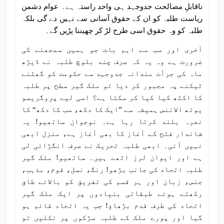
ناقابلِ مصالحت جدوجہد ہی واحد راستہ ہے۔ عوام دشمن
ریاست طلبہ کو ان کے حقوق آسانی سے نہیں دے گی بلکہ
طلبہ کو وہ حقوق اسی طرح لڑ کر چھیننا پڑیں گے۔
آخری اور سب سے اہم بات جو ہمیں سمجھنے کی
ضرورت ہے وہ یہ کہ صرف چند بلوچ طلبہ نے ڈیڑھ
ماہ کی جرأت مندانہ جدوجہد سے حکومت کو گھٹنے
ٹیکنے پہ مجبور کر دیا تو ملک گیر سطح پر طلبہ
کا اکٹھ کیا کیا کر سکتا ہے؟ اسی لیے پروگریسو
یوتھ الائنس ہمیشہ سے ”ایک کا دکھ، سب کا دکھ“ کا
نعرہ بلند کرتا رہا ہے۔ نوجوان ساتھیو! یہ
شاندار فتح کے آغاز کا بھی آغاز ہے، منزل ابھی
نہیں آئی۔ ابھی طلبہ تحریک نے صرف انگڑائی لی
ہے اور ایوان لرز اٹھے ہیں۔ ساتھیو! ملک گیر
طلبہ اتحاد کی جانب بڑھو! رنگ، نسل، قوم، مذہب،
جنس، زبان اور ہر قسم کی تفریق کو بالائے طاق
رکھتے ہوئے طبقاتی بنیادوں پر ایک ملک گیر
اتحاد کی طرف قدم بڑھاؤ! جب یہ اتحاد قائم ہو
گیا اور پورے ملک کے طلبہ سڑکوں پر نکلیں تو