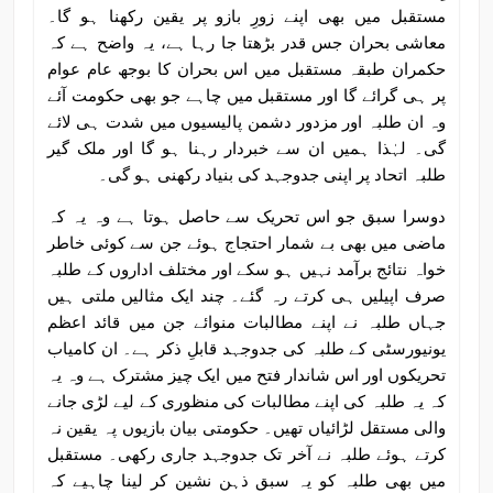
مستقبل میں بھی اپنے زورِ بازو پر یقین رکھنا ہو گا۔
معاشی بحران جس قدر بڑھتا جا رہا ہے، یہ واضح ہے کہ
حکمران طبقہ مستقبل میں اس بحران کا بوجھ عام عوام
پر ہی گرائے گا اور مستقبل میں چاہے جو بھی حکومت آئے
وہ ان طلبہ اور مزدور دشمن پالیسیوں میں شدت ہی لائے
گی۔ لہٰذا ہمیں ان سے خبردار رہنا ہو گا اور ملک گیر
طلبہ اتحاد پر اپنی جدوجہد کی بنیاد رکھنی ہو گی۔
دوسرا سبق جو اس تحریک سے حاصل ہوتا ہے وہ یہ کہ
ماضی میں بھی بے شمار احتجاج ہوئے جن سے کوئی خاطر
خواہ نتائج برآمد نہیں ہو سکے اور مختلف اداروں کے طلبہ
صرف اپیلیں ہی کرتے رہ گئے۔ چند ایک مثالیں ملتی ہیں
جہاں طلبہ نے اپنے مطالبات منوائے جن میں قائد اعظم
یونیورسٹی کے طلبہ کی جدوجہد قابلِ ذکر ہے۔ ان کامیاب
تحریکوں اور اس شاندار فتح میں ایک چیز مشترک ہے وہ یہ
کہ یہ طلبہ کی اپنے مطالبات کی منظوری کے لیے لڑی جانے
والی مستقل لڑائیاں تھیں۔ حکومتی بیان بازیوں پہ یقین نہ
کرتے ہوئے طلبہ نے آخر تک جدوجہد جاری رکھی۔ مستقبل
میں بھی طلبہ کو یہ سبق ذہن نشین کر لینا چاہیے کہ