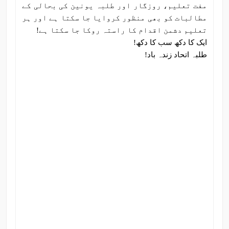
مفت تعلیم، روزگار اور طلبہ یونین کی بحالی کے
مطالبات کو بھی منظور کروایا جا سکتا ہے اور ہر
تعلیم دشمن اقدام کا راستہ روکا جا سکتا ہے!
ایک کا دکھ سب کا دکھ!
طلبہ اتحاد زندہ باد!