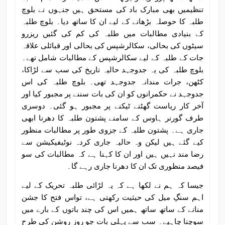
تنظیمیں بھی مبارک باد کی مستحق ہیں جنہوں نے بلوچ
طلبہ کا حوصلہ بڑھانے کے لیے ان کا ساتھ دیا۔ بلوچ طلبہ
کے بنیادی مطالبات میں طلبہ کی کم کی گئیں ریزرو
سیٹوں کی بحالی، سکالرشپس کی بحالی اور قبائلی علاقہ
جات کے طلبہ کے لیے سکالرشپس کے مطالبات شامل تھے۔
بلوچ طلبہ کی یہ جدوجہد حالیہ تاریخ کی سب سے لڑاکا،
کٹھن، جرات مندانہ جدوجہد تھی۔ بلوچ طلبہ کی اس
جدوجہد نے حکمرانوں کو ان کی بات سننے پر مجبور کیا اور
آخر کار ریاست گھٹنے ٹیکنے پر مجبور ہو گئی۔ دوسری
طرف گورنر ہاوس کے سامنے پشتون طلبہ کا دھرنا ابھی
جاری ہے۔ پشتون طلبہ کے جزوی طور پر مطالبات منظور
کیے گئے ہیں لیکن وہ حالیہ جاری کردہ نوٹیفیکیشن سے
رضا مند نہیں ہیں اور ان کا کہنا ہے کہ مطالبات کی سو
فیصد منظوری تک ان کا دھرنا جاری رہے گا۔
جیسا کہ ہم نے لکھا ہے کہ یہ لڑائی طلبہ تحریک کے لیے
اہم سنگِ میل کی حیثیت رکھتی ہے، تواس فتح کا جشن
منانے کے ساتھ ساتھ ہمیں اس کی چند باتوں کے بارے میں
سوچنا چاہیے۔ سب سے پہلی بات جو روزِ روشن کی طرح