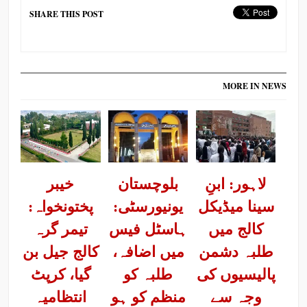
SHARE THIS POST
MORE IN NEWS
لاہور: ابنِ
بلوچستان
خیبر
سینا میڈیکل
یونیورسٹی:
پختونخواہ:
کالج میں
ہاسٹل فیس
تیمر گرہ
طلبہ دشمن
میں اضافہ،
کالج جیل بن
پالیسیوں کی
طلبہ کو
گیا، کرپٹ
وجہ سے
منظم کو ہو
انتظامیہ