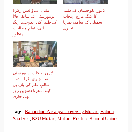
لاہور: بلوچستان کے طلبہ
ملتان: بہاؤالدین زکریا
کا لانگ مارچ، پنجاب
یونیورسٹی کے سابقہ فاٹا
اسمبلی کے سامنے دھرنا
کے طلبہ کی جدوجہد رنگ
جاری!
لے آئی، تمام مطالبات
منظور!
لاہور: پنجاب یونیورسٹی
سے جبری اغواہ شدہ
طالبِ علم کی بازیابی
کیلئے دھرنا دسویں روز
بھی جاری
Tags:
Bahauddin Zakariya University Multan
,
Baloch
Students
,
BZU Multan
,
Multan
,
Restore Student Unions