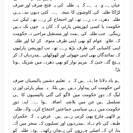
عیاں ہے وہ یہ ہے کہ یہ طلبہ کی یہ فتح صرف اور صرف
لڑاکا طلبہ کی کاوشوں کا نتیجہ ہے۔ کئی دنوں سے یہی
طلبہ دھرنے دے رہے تھے اور احتجاج کر رہے تھے لیکن تب
حکومت یا کسی اپوزیشن پارٹی کے کان پہ جوں تک نہیں
رینگی۔ جب طلبہ کی ہمت اور مستقبل مزاجی نے حکومت
کے علاوہ عوام کو بھی اپنی طرف متوجہ کر لیا اور طلبہ
اپنی کامیابی کی طرف بڑھ رہے تھے تب اپوزیشن پارٹیوں
کے نمائندگان بھی اپنی جھوٹی اور کھوکھلی ہمدردیاں لے کر
پہنچ گئے حتیٰ کہ مریم نواز کو بھی دھرنے میں شریک ہونا
پڑا۔
ہم یاد دلانا چاہتے ہیں کہ یہ تعلیم دشمن پالیسیاں صرف
اس حکومت کی پیداوار نہیں ہیں بلکہ یہ پیپلز پارٹی اور ن
لیگ کے دورِ حکومت میں لاگو کی گئی پالیسیوں کا ہی
تسلسل ہیں جن میں بلاشبہ اضافہ ہوا ہے۔ اپنے دورِ
حکومت میں یہی سیاسی جماعتیں احتجاج کرنے والے طلبہ
پر لاٹھی چارج بھی کرتی رہی ہیں۔ غرض یہ کہ حکمران
طبقے کی نام نہاد ہمدردیوں اور تسلیوں کے سحر میں آئے
بِنا، ان کے اصلی چہروں کی پہچان رکھتے ہوئے طلبہ کو