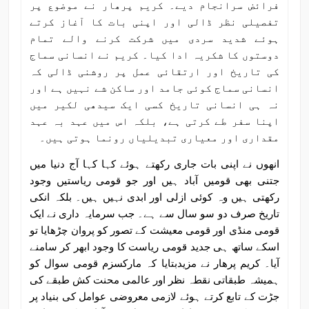
فرائض سرانجام دیے۔ کریم پرھار نے موضوع پر
تفصیلی نظر ڈالی اور اپنی بات کا آغاز کرتے
ہوئے شدید سردی میں شرکت کرنے والے تمام
دوستوں کا شکریہ ادا کیا۔ کریم نے انسانی سماج
کی تاریخ اور ارتقائی عمل پر روشنی ڈالی کہ
انسانی سماج کوئی جامد اور ساکن شے نہیں ہے اور
نہ ہی انسانی تاریخ کسی ایک سیدھی لکیر میں
اپنا سفر طے کرتی ہے، بلکہ اس میں عہد بہ عہد
مقداری اور معیاری تبدیلیاں رونما ہوتی ہیں۔
انھوں نے اپنی بات جاری رکھتے ہوئے کہا کہا آج دنیا میں
جتنی بھی قومیں آباد ہیں اور جو قومی ریاستیں وجود
رکھتی ہیں وہ کوئی ازلی اور ابدی نہیں ہیں۔ بلکہ انکی
تاریخ صرف دو سو سال سے ہے۔ جب سرمایہ داری نے ایک
قومی منڈی اور قومی معیشت کے تصور کو پروان چڑھایا تو
اسکے ساتھ ہی جدید قومی ریاست کا وجود ابھر کر سامنے
آیا۔ کریم پرھار نے مزیدبتایا کہ مارکسزم قومی سوال کو
ہمیشہ طبقاتی نقطہ نظر اور عالمی محنت کش طبقے کی
جڑت کے تابع کرتے ہوئے لازمی معروضی عوامل کی بنیاد پر