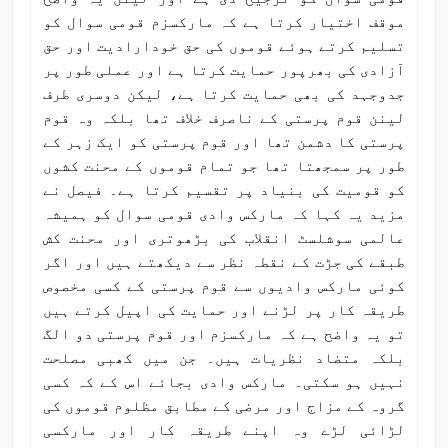
موقف اختیار کرتا ہے کہ مارکسزم قومی سوال کو
تسلیم کرتے ہوئے قوموں کی حق خودارادیت اور حق
آزادی کی بھرپور حمایت کرتا ہے اور عملی طور پر
جدوجہد کی بھی حمایت کرتا ہے، لیکن دوسری طرف
لینن قوم پرستی کے ناصرف خلاف تھا بلکہ وہ قوم
پرستی کا دشمن تھا اور قوم پرستی کو ایک زہر کے
طور پر سمجھتا تھا جو تمام قوموں کے محنت کشوں
کو قومیت کی بنیاد پر تقسیم کرتا ہے۔ فیصل نے
مزید یہ کہا کہ مارکس وادی قومی سوال کو ہمیشہ
عالمی سوشلسٹ انقلاب کی بڑھوتری اور محنت کش
طبقے کی جڑت کے نقطہ نظر سے دیکھتے ہیں اور اگر
کوئی مارکس وادیوں سے قوم پرستی کے کسی مخصوص
طریقہ کار پر لڑنے اور حمایت کی اپیل کرتے ہیں
تو یہ واضح ہے کہ مارکسزم اور قوم پرستی دو الگ
بلکہ متضاد نظریات ہیں۔ جن میں کھبی مصلحت
نہیں ہو سکتی۔ مارکس وادی بجائے اس کے کہ کسی
گروہ کے مزاج اور مرضی کے مطابق مظلوم قوموں کی
لڑائی لڑے وہ اپنے طریقہ کار اور مارکسی