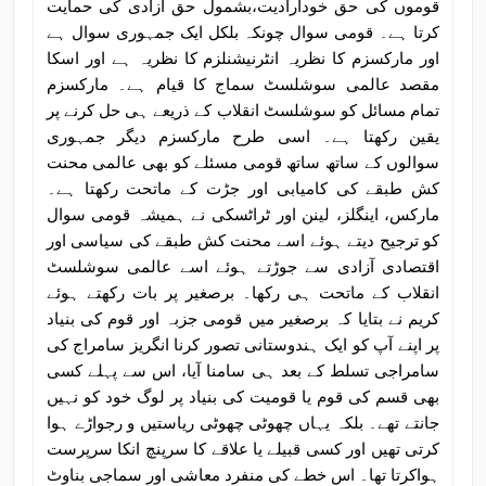
قوموں کی حق خودارادیت،بشمول حق آزادی کی حمایت
کرتا ہے۔ قومی سوال چونکہ بلکل ایک جمہوری سوال ہے
اور مارکسزم کا نظریہ انٹرنیشنلزم کا نظریہ ہے اور اسکا
مقصد عالمی سوشلسٹ سماج کا قیام ہے۔ مارکسزم
تمام مسائل کو سوشلسٹ انقلاب کے ذریعے ہی حل کرنے پر
یقین رکھتا ہے۔ اسی طرح مارکسزم دیگر جمہوری
سوالوں کے ساتھ ساتھ قومی مسئلے کو بھی عالمی محنت
کش طبقے کی کامیابی اور جڑت کے ماتحت رکھتا ہے۔
مارکس، اینگلز، لینن اور ٹراٹسکی نے ہمیشہ قومی سوال
کو ترجیح دیتے ہوئے اسے محنت کش طبقے کی سیاسی اور
اقتصادی آزادی سے جوڑتے ہوئے اسے عالمی سوشلسٹ
انقلاب کے ماتحت ہی رکھا۔ برصغیر پر بات رکھتے ہوئے
کریم نے بتایا کہ برصغیر میں قومی جزبہ اور قوم کی بنیاد
پر اپنے آپ کو ایک ہندوستانی تصور کرنا انگریز سامراج کی
سامراجی تسلط کے بعد ہی سامنا آیا، اس سے پہلے کسی
بھی قسم کی قوم یا قومیت کی بنیاد پر لوگ خود کو نہیں
جانتے تھے۔ بلکہ یہاں چھوٹی چھوٹی ریاستیں و رجواڑے ہوا
کرتی تھیں اور کسی قبیلے یا علاقے کا سرپنچ انکا سرپرست
ہواکرتا تھا۔ اس خطے کی منفرد معاشی اور سماجی بناوٹ