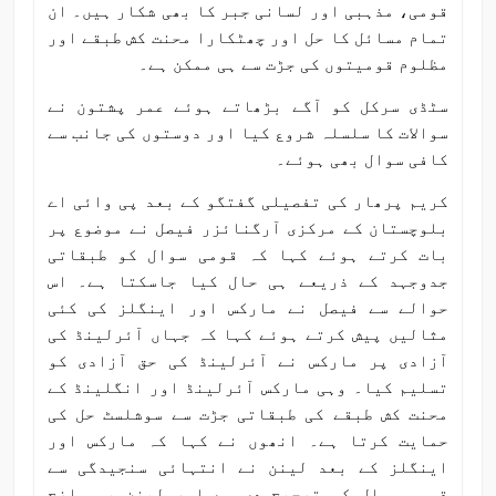
قومی، مذہبی اور لسانی جبر کا بھی شکار ہیں۔ ان
تمام مسائل کا حل اور چھٹکارا محنت کش طبقے اور
مظلوم قومیتوں کی جڑت سے ہی ممکن ہے۔
سٹڈی سرکل کو آگے بڑھاتے ہوئے عمر پشتون نے
سوالات کا سلسلہ شروع کیا اور دوستوں کی جانب سے
کافی سوال بھی ہوئے۔
کریم پرھار کی تفصیلی گفتگو کے بعد پی وائی اے
بلوچستان کے مرکزی آرگنائزر فیصل نے موضوع پر
بات کرتے ہوئے کہا کہ قومی سوال کو طبقاتی
جدوجہد کے ذریعے ہی حال کیا جاسکتا ہے۔ اس
حوالے سے فیصل نے مارکس اور اینگلز کی کئی
مثالیں پیش کرتے ہوئے کہا کہ جہاں آئرلینڈ کی
آزادی پر مارکس نے آئرلینڈ کی حق آزادی کو
تسلیم کیا۔ وہی مارکس آئرلینڈ اور انگلینڈ کے
محنت کش طبقے کی طبقاتی جڑت سے سوشلسٹ حل کی
حمایت کرتا ہے۔ انھوں نے کہا کہ مارکس اور
اینگلز کے بعد لینن نے انتہائی سنجیدگی سے
قومی سوال کو ترجیح دی ہے اور لینن یہ واضح