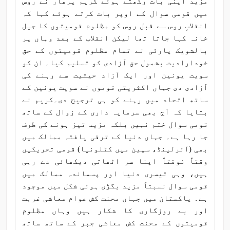
مزید اپنی بات رکھتے ہوئے کریم پرھار نے روس
میں قومی سوال کے اوپر بات کرتے ہوئے کہا کہ
انقلابِ روس سے قبل روس کو مظلوم قومیتوں کا جیل
خانہ کہا جاتا تھا لیکن انقلاب کے بعد وہاں پر
بالشویک پارٹی نے تمام مظلوم قومیتوں کے حق
خودارادیت بشمول حق آزادی کو تسلیم کیا۔ ان کو
سویت یونین اور ایک آزاد حیثیت سے رہنے کی
آزادی دی جہاں اکثریتی قوموں نے سویت یونین کے
ساتھ اتحاد میں رہنے کو ہی ترجیح دی۔کریم نے
بتایا کہ آج بھی سرمایہ داری کے زوال کے ساتھ
قومی سوال ختم نہیں بلکہ مزید تیز ہونے کی طرف
جا رہا ہے۔ جہاں دنیا کے ترقی یافتہ ممالک میں
بھی (آئرلینڈ، سپین میں کٹلونیا) قومی تحریکیں
وقتاً فوقتاً اپنا سر اٹھاتی دیکھائی دے رہی
ہیں، وہی تیسری دنیا اور پسماندہ ممالک میں
قومی سوال نسبتاً مزید بگڑی ہوئی شکل میں موجود
ہے۔ پاکستان میں جہاں محنت کش عوام معاشی غربت
اور بے روزگاری کا شکار ہیں وہاں مظلوم
قومیتوں کے محنت کش معاشی جبر کے ساتھ ساتھ