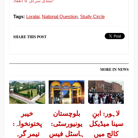
سٹڈی سرکل کا انعقاد!
Tags:
Loralai
,
National Question
,
Study Circle
SHARE THIS POST
MORE IN NEWS
لاہور: ابنِ
بلوچستان
خیبر
سینا میڈیکل
یونیورسٹی:
پختونخواہ:
کالج میں
ہاسٹل فیس
تیمر گرہ