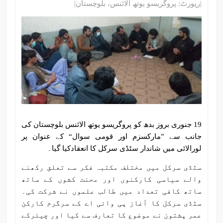
|رپورٹ: پروگریسو یوتھ الائنس، بلوچستان|
19 جنوری بروز بدھ کو پروگریسو یوتھ الائنس بلوچستان کی
جانب سے ”مارکسزم اور قومی سوال“ کے عنوان پر
لورالائی میں شاندار سٹڈی سرکل کا انعقادکیا گیا۔
سٹڈی سرکل میں مختلف مکتبہ فکر سے تعلق رکھنے
والے سیاسی کارکنوں اور محنت کشوں کے ساتھ
ساتھ کافی تعداد میں طالب علموں نے شرکت کی۔
سٹڈی سرکل کا آغاز پی وائی اے کے سرگرم کارکن
عمر پشتون نے موضوع کا تعارف سے کیا اور چیئرکے