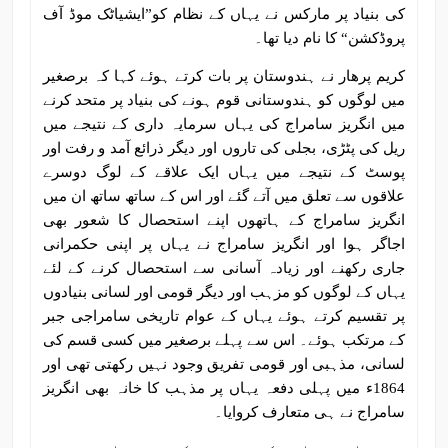
کی بنیاد پر مارکس نے یہاں کے نظام کو”ایشیاٹک موڈ آف
پروڈکشن“ کا نام دیا تھا۔
کریم پرھار نے ہندوستان پر بات کرتے ہوئے کہا کہ برصغیر
میں لوگوں کو ہندوستانی قوم ہونے کی بنیاد پر متحد کرنے
میں انگریز سامراج کی یہاں سرمایہ داری کے نتیجے میں
ریل کی پٹڑی، بجلی کی تاروں اور دیگر ذرائع آمد و رفت اور
پوسٹ کے نتیجے میں یہاں ایک علاقے کے لوگ دوسرے
علاقوں سے تعلق میں آتے گئے اور اس کے ساتھ ساتھ ان میں
انگریز سامراج کے ہاتھوں اپنے استحصال کا شعور بھی
اجاگر ہوا اور انگریز سامراج نے یہاں پر اپنی حکمرانی
جاری رکھنے اور زیادہ آسانی سے استحصال کرنے کے لئے
یہاں کے لوگوں کو مزہب اور دیگر قومی اور لسانی بنیادوں
پر تقسیم کرتے ہوئے یہاں کے عوام تاریخی سامراجی جبر
کے مرتکب ہوئے۔ اس سے پہلے برصغیر میں کسی قسم کی
لسانی، مذہبی اور قومی تفریق وجود نہیں رکھتی تھی اور
1864ء میں پہلی دفعہ یہاں پر مذہب کا خانہ بھی انگریز
سامراج نے ہی متعارف کروایا۔