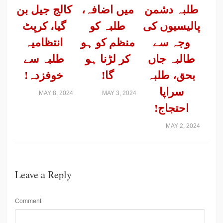
طلبہ دشمن
میں اضافہ،
کالج جیل بن
پالیسیوں کی
طلبہ کو
گیا، کرپٹ
وجہ سے
منظم کو ہو
انتظامیہ
طالبہ جاں
کر لڑنا ہو
طلبہ سے
بحق، طلبہ
گا!
خوفزدہ!
سراپا
MAY 8, 2024
MAY 3, 2024
احتجاج!
MAY 2, 2024
Leave a Reply
Comment