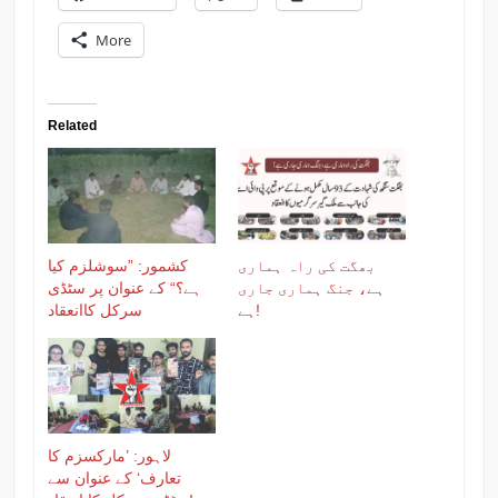
More
Related
بھگت کی راہ ہماری
کشمور: ”سوشلزم کیا
ہے، جنگ ہماری جاری
ہے؟“ کے عنوان پر سٹڈی
ہے!
سرکل کاانعقاد
لاہور: ’مارکسزم کا
تعارف‘ کے عنوان سے