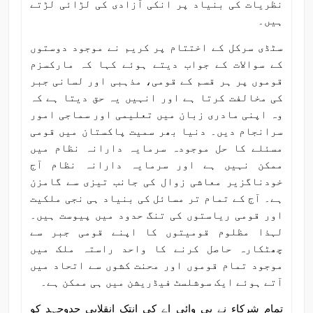
نظریات کی بنیاد پر انکی آزادی کی لڑائی لڑتے
ہیں۔
سٹڈی سرکل کے اختتام پر کریم نے موجود دوستوں
کے سوالات کے جواب دیتے ہوئے کہا کہ مارکسزم
قوموں پر ہر قسم کے قومی، مذہبی اور لسانی جبر
کی مخالفت کرتا ہے اور انہیں یہ حق دیتا ہے کہ
وہ اپنی مادری زبان میں تعلیمی اور سماجی امور
سرانجام دیں۔ دنیا بھر سمیت پاکستان میں قومی
مسئلے کا حل موجودہ سرمایہ دارانہ نظام میں
ممکن نہیں ہے اور سرمایہ دارانہ نظام آج
خودناگزیر معاشی زوال کی جانب تیزی سے گامزن
ہے۔ آج کے تمام تر مسائل کی بنیاد ہی نجی ملکیت
اور قومی ریاستوں کی تنگ حدود میں پیوست ہیں۔
لہذا مظلوم قومیتوں کا اپنے قومی جبر سے
چھٹکارہ حاصل کرنے کا واحد راستہ ملک میں
موجود تمام قوموں اور محنت کشوں سے اتحاد میں
آتے ہوئے ایک سوشلسٹ فیڈریشن میں ہی ممکن ہے۔
تمام شرکاء نے پی وائی اے کی انتک انقلابی جدوجہد کو