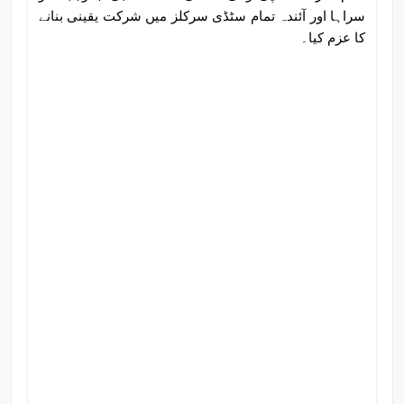
سراہا اور آئندہ تمام سٹڈی سرکلز میں شرکت یقینی بنانے
کا عزم کیا۔