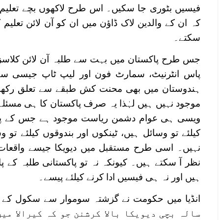
فیسیں بٹوری جا سکیں۔ اس طرح لاکھوں بچے تعلی
کہ ان کے والدین لاک ڈاؤن میں ان کو آن لائن تعلیم 
سکتے۔
جس طرح پاکستان میں بہت سے طلبہ آن لائن کلاسز
پاس انٹرنیٹ، سمارٹ فون اور لیپ ٹاپ جیسی س
ہندوستان میں بھی محنت کش طبقے سے تعلق رکھنے
موجود نہیں ہیں لہٰذا یہ صرف پاکستان کا ہی مسئلہ
ویسی ہی عوام دشمن ریاست موجود ہے جس کے پاس
کیلئے تو وسائل ہیں، ٹینکوں اور بندوقوں کیلئے تو 
نہیں۔ اسی طرح مستقبل میں دیویکا جیسے واقعات 
نظر آ سکتے ہیں۔ کیونکہ نہ تو پاکستانی طلبہ کے 
ہیں اور نہ ہی فیسیں ادا کرنے کیلئے پیسے۔
سالہ بچی دیویکا بالا کرشنن جو کہ کیرالا می