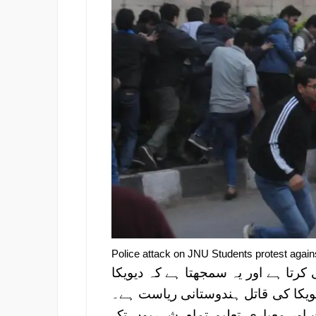
Police attack on JNU Students protest again
کرتا ہے اور یہ سمجھتا ہے کہ دیویکا
ویکا کی قاتل ہندوستانی ریاست ہے۔
اور معیاری تعلیم تمام شہریوں تک