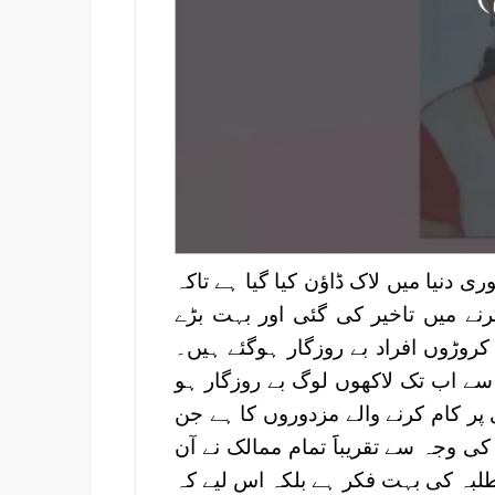
دنیا میں لاک ڈاؤن کیا گیا ہے تاکہ
ے میں تاخیر کی گئی اور بہت بڑے
 کروڑوں افراد بے روزگار ہوگئے ہیں۔
 جس کی وجہ سے اب تک لاکھوں لوگ بے روزگار ہو
ر کام کرنے والے مزدوروں کا ہے جن
ی وجہ سے تقریباََ تمام ممالک نے آن
 طلبہ کی بہت فکر ہے بلکہ اس لیے کہ