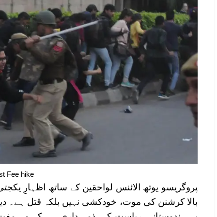
st Fee hike
پروگریسو یوتھ الائنس لواحقین کے ساتھ اظہارِ یکجتی 
بالا کرشنن کی موت، خودکشی نہیں بلکہ قتل ہے۔ دی
یہ ہندوستانی ریاست کی ذمہ داری ہے کہ وہ مفت 