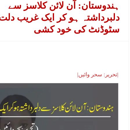
ہندوستان: آن لائن کلاسز سے
دلبرداشتہ ہو کر ایک غریب دلت
سٹوڈنٹ کی خود کشی
|تحریر: سحر وائیں|