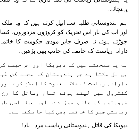
پہنچائے۔
ہم ہندوستانی طلبہ سے اپیل کرتے ہیں کہ وہ ملک گ
اور اب کی بار اس تحریک کو کروڑوں مزدوروں، کسان
جوڑتے ہوئے نہ صرف جابر مودی حکومت کا خاتمہ ک
دارانہ ریاست کے خاتمے کی جانب بھی بڑھیں۔
ہم یہ سمجھتے ہیں کہ دیویکا اور اس جیسے کر
ہی مل سکتا ہے جب ہندوستان کا محنت کش طبق
دارانہ ریاست کے خلاف بغاوت کا اعلان کرے اور
کنٹرول میں لیتے ہوئے تمام وسائل کا رخ 
ضرورتوں کی جانب موڑ دے۔ اور صرف اسی طر
ریاستی جبر کا خاتمہ بھی کیا جا سکتا ہے۔
دیویکا کی قاتل ہندوستانی ریاست مردہ باد!