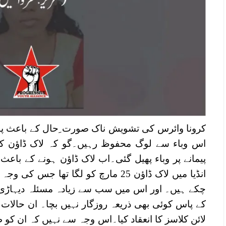
کرونا وائرس کی تشویش ناک صورت ِحال کے باعث پوری 
اس وباء سے لوگ محفوظ رہیں۔گو کہ لاک ڈاؤن کرن
پیمانے پر وباء پھیل گئی۔اب لاک ڈاؤن ہونے کے باعث
انڈیا میں لاک ڈاؤن 25 مارچ کو لگا تھا
چکے ہیں۔ اور اس میں سب سے زیادہ مسئلہ دیہاڑی پ
کے پاس کوئی بھی ذریعہ روزگار نہیں بچا۔ ان حالات ک
لائن کلاسز کا انعقاد کیا۔اس وجہ سے نہیں کہ ان کو