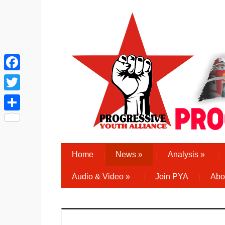
Facebook
Twitter
Share
Home
News
»
Analysis
»
Audio & Video
»
Join PYA
Abo