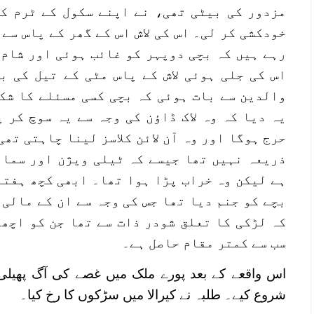
مزدور کی بیٹی تھی، نے اپنے سکول کے ٹرم کے
خودکشی کر لی۔ اس کی لاش اس کے گھر کے پاس سے
رہے ہیں کہ بچی دوپہر کو غائب ہوئی اور شام ک
اس کی جلی ہوئی لاش کے پاس مٹی کے تیل کی ب
والدین سے بات ہوئی کہ بچی کسی مسئلے کا شک
یہ دیا کہ وہ لاک ڈاؤن کی وجہ سے یہ سوچ کر 
حرج ہوگا اور وہ آن لائن کلاسز لینا چاہتی تھی
ذریعہ نہیں تھا جیسے کہ ٹیلی ویژن اور سمار
ہے لیکن وہ خراب پڑا ہوا تھا۔ ابھی کچھ ہفتے
بچے کو جنم دیا تھا جس کی وجہ سے ان کے مالی 
کہ لڑکی کا تعلق شودر ذات سے تھا جن کو اچھ
سب سے کمتر مقام حاصل ہے۔
اس واقعے کے بعد پورے ملک میں غصے کی آگ پھیلی 
شروع کیے۔ طلبہ نے کیرالا میں سڑکوں کا رخ کیا۔