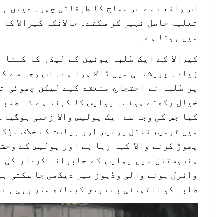
اس واقعے سے اس سماج کا طبقاتی چہرہ عیاں ہوت
تعلیم حاصل نہیں کر سکتے۔ حالانکہ کیرالا کا 
میں ہوتا ہے۔
کیرالا کے ایک طلبہ یونین کے لیڈر کا کہنا 
زیادہ پریشانی میں ڈالا ہوا ہے۔ اس وجہ سے کی
پر طلبہ نے احتجاج منعقد کیے لیکن چھوٹی ت
خیال رکھتے ہوئے۔ پولیس کا کہنا ہے کہ طلبہ
کیا جس کی وجہ سے ایک پولیس والا زخمی ہوگیا۔
میں ٹرمپ، قاتل پولیس اور ریاست کے خلاف سڑکو
پھوڑ کرنے والا کہہ رہا ہے اور پولیس کے وحش
ہندوستان میں پولیس کے جابرانہ کردار کی ب
وائرل ہونے والی وڈیوز میں دیکھی جا سکتی ہی
طلبہ کو انتہائی بے دردی کیساتھ مار رہی ہے۔