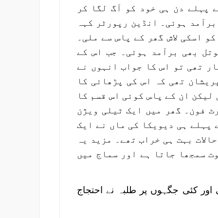
 پہلے دن ہی خود کو آگ لگا کر
 برآمد ہوئی۔ انڈین رپورٹر کہہ
و اسکی لاش گھر کے پاس سے ملی۔
وتل بھی برآمد ہوئی۔ جب اس کے
ار تھی تو اس کا جواب انہوں نے
پریشان تھی کہ اس کی پڑھائی کا
 لیکن ان کے پاس کوئی اس قسم کا
ٹ فون۔ گھر میں ایک ٹیلی ویژن
 پہلے ہی دیویکا کی ماں نے ایک
حالات بہت ہی خراب تھے۔ مزید یہ
وت سمجھا جاتا ہے اور سماج میں
اور کئی جگہوں پر طلبہ نے احتجاج