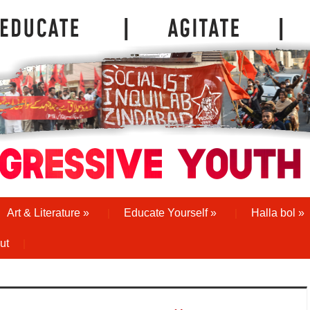
Art & Literature
»
Educate Yourself
»
Halla bol
»
ut