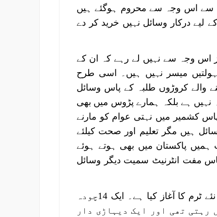
م سے اس وجہ سے محروم ہوگئے ہیں
کے لیے درکار وسائل نہیں خرید کر دے
 اس وجہ سے نہیں لے رہے کہ ان کے
ہولتیں میسر نہیں ہیں۔ اسی طرح
 والے کروڑوں طلبہ کے پاس وسائل
 نہیں ہے بلکہ ہمارے پڑوس میں بھی
 کشمیر میں نہتی عوام کو مارنے
وسائل ہیں مگر تعلیم اور صحت کیلئے
ہمیں پاکستان میں بھی ہوتے ہوئے
پاس مفت انٹرنیٹ سمیت دیگر وسائل
انڈیا میں حکومت نے گزشتہ سوموار سے سکول کے نئے ٹرم کا آغاز کیا ہے۔ ایک 14چودہ
ں رہتی تھی اور ایک دیہاڑی دار