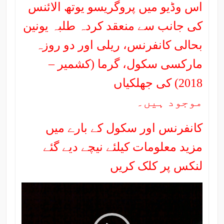
اس وڈیو میں پروگریسو یوتھ الائنس
کی جانب سے منعقد کردہ طلبہ یونین
بحالی کانفرنس، ریلی اور دو روزہ
مارکسی سکول، گرما (کشمیر –
2018) کی جھلکیاں
موجود ہیں۔
کانفرنس اور سکول کے بارے میں
مزید معلومات کیلئے نیچے دیے گئے
لنکس پر کلک کریں
Video
Player