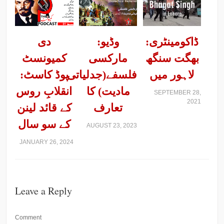
ڈاکومینٹری:
وڈیو:
دی
بھگت سنگھ
مارکسی
کمیونسٹ
لاہور میں
فلسفے(جدلیاتی
پوڈ کاسٹ:
مادیت) کا
انقلابِ روس
SEPTEMBER 28,
2021
تعارف
کے قائد لینن
کے سو سال
AUGUST 23, 2023
JANUARY 26, 2024
Leave a Reply
Comment