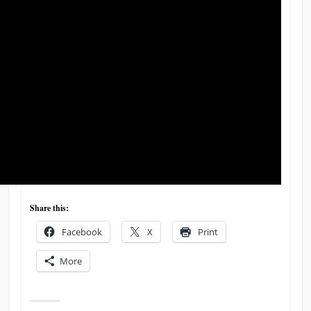
Share this:
Facebook
X
Print
More