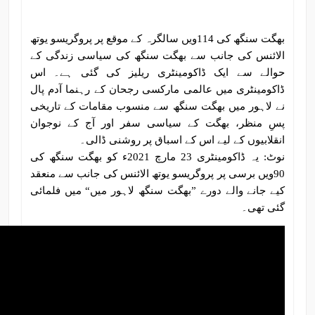
بھگت سنگھ کی 114ویں سالگرہ کے موقع پر پروگریسو یوتھ
الائنس کی جانب سے بھگت سنگھ کی سیاسی زندگی کے
حوالے سے ایک ڈاکومینٹری ریلیز کی گئی ہے۔ اس
ڈاکومینٹری میں عالمی مارکسی رجحان کے رہنما آدم پال
نے لاہور میں بھگت سنگھ سے منسوب مقامات کے تاریخی
پسِ منظر، بھگت کے سیاسی سفر اور آج کے نوجوان
انقلابیوں کے لیے اس کے اسباق پر روشنی ڈالی۔
نوٹ: یہ ڈاکومینٹری 23 مارچ 2021ء کو بھگت سنگھ کی
90ویں برسی پر پروگریسو یوتھ الائنس کی جانب سے منعقد
کیے جانے والے دورے ”بھگت سنگھ لاہور میں“ میں فلمائی
گئی تھی۔