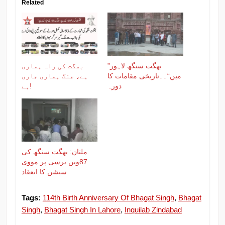
Related
”بھگت سنگھ لاہور
بھگت کی راہ ہماری
میں“۔۔تاریخی مقامات کا
ہے، جنگ ہماری جاری
دورہ
ہے!
ملتان: بھگت سنگھ کی
87ویں برسی پر مووی
سیشن کا انعقاد
Tags:
114th Birth Anniversary Of Bhagat Singh
,
Bhagat
Singh
,
Bhagat Singh In Lahore
,
Inquilab Zindabad