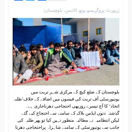
|رپورٹ: پروگریسو یوتھ الائنس، بلوچستان|
بلوچستان کے ضلع کیچ کے مرکزی شہر تربت میں
یونیورسٹی آف تربت کی فیسوں میں اضافے کے خلاف’طلبہ
اتحاد‘ کا آج تیسرے روزبھی احتجاجی دھرناجاری ہے۔
گذشتہ دنوں ایڈمن بلاک کے سامنے سے احتجاج کیے گئے
لیکن انتظامیہ نے مطالبہ منظور نہیں کیا تو پھر طلبہ کی
جانب سے یونیورسٹی کے سامنے شاہراہ پراحتجاجی دھرنا