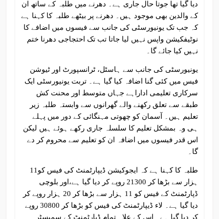
دیا گیا تھا جوتا حال جاری ہے۔ دھرنے میں طلبہ کے ساتھ ان
کے والدین بھی موجود ہیں۔ دھرنے پر بیٹھے طلبہ کا کہنا ہے
کہ جب تک یونیورسٹی کی جانب سے فیسوں میں اضافے کا
نوٹیفکیشن واپس نہیں لیا جاتا تب تک احتجاجی دھرنا ختم
نہیں کیا جائے گا۔
یونیورسٹی کی جانب سے ہاسٹل، ٹرانسپورٹ اور ٹیوشن
فیس میں کئی گنا اضافہ کیا گیا ہے۔ تربت یونیورسٹی ایک
سرکاری تعلیمی اداراہے جہاں متوسط اور محنت کش
طبقے سے تعلق رکھنے والے گھرانوں سے وابستہ طلبہ زیر
تعلیم ہیں۔ آسمان کو چھوتی مہنگائی کے دور میں پہلے
ہی وہ بمشکل تعلیم کا سلسلہ جاری رکھے ہوئے ہیں لیکن
اس قدر فیسوں میں اضافہ ان کو تعلیم سے محروم کر دے
گا۔
طلبہ کا کہنا ہے کہ ایجوکیشن ڈیپارٹمنٹ کی فیس کو11
ہزار سے بڑھا کر 21300 روپے کر دیا گیا ہے،اور بلوچی
ڈپارٹمنٹ کے فیس کو 11 ہزار سے بڑھا کر 20 ہزار روپے کر
دیا گیا ہے۔ لاء ڈیپارٹمنٹ کی فیس کو بڑھا کر 30800 روپے
کر دیا گیا ہے۔ اس کے علاہ تمام ڈپارٹمنٹ کے سمیسٹر