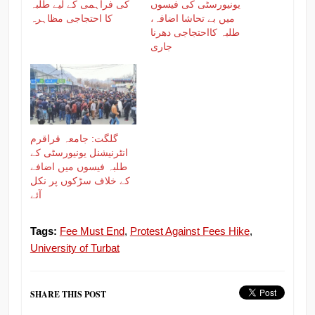
یونیورسٹی کی فیسوں
کی فراہمی کے لیے طلبہ
میں بے تحاشا اضافہ،
کا احتجاجی مظاہرہ
طلبہ کااحتجاجی دھرنا
جاری
گلگت: جامعہ قراقرم
انٹرنیشنل یونیورسٹی کے
طلبہ فیسوں میں اضافے
کے خلاف سڑکوں پر نکل
آئے
Tags:
Fee Must End
,
Protest Against Fees Hike
,
University of Turbat
SHARE THIS POST