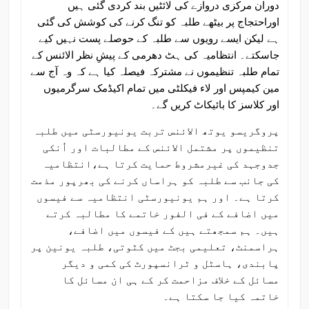
دوران مرکزی دروازے کی لائٹیں بند کردی گئی ہیں
اوراحتجاج پر بیٹھے طلبہ کو تنگ کرنے کی کوشش کی گئی
ہے لیکن ایسے رویوں سے طلبہ کے حوصلے پست نہیں کیے
جاسکتے۔ انتظامیہ کی ہٹ دھرمی کے پیشِ نظر الائنس کے
تمام طلبہ تنظیموں نے مشترکہ فیصلہ کیا ہے کہ وہ آج سے
مین کیمپس اور لاء فیکلٹی میں تمام اکیڈمک سرگرمیوں
اور کلاسز کا بائیکاٹ کریں گے۔
پروگریسو یوتھ الائنس تربت یونیورسٹی میں طلبہ
تنظیموں پر مشتمل الائنس کے مطالبات اور اُنکی
جدوجہد کی غیرمشروط حمایت کرتا ہے،انتظامیہ
کی جانب سے طلبہ کو ہراساں کرنے کی بھرپور مذمت
کرتا ہے۔ اور ہم یونیورسٹی انتظامیہ سے فیسوں
میں اضافے کے فی الفور خاتمے کا مطالبہ کرتے
ہیں۔ ہم سمجھتے ہیں کے فیسوں میں اضافے،
ہراسمنٹ، تعلیمی بجٹ میں کٹوتی، طلبہ یونین پر
پابندی، ہاسٹل و ٹرانسپورٹ کی کمی و دیگر
مسائل کے خلاف مزاحمت کر کے ہی ان مسائل کا
خاتمہ کیا جا سکتا ہے۔