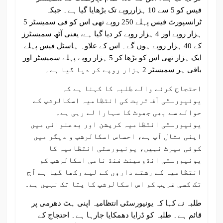
فیس کو 5 سے 10 ہزارروپے تک بڑھایا گیا ہے۔ جبکہ
ٹرانسپورٹ فیس پہلے 250 روپے تھی اس کو فی سمیسٹر 5
ہزار روپے اور 4 ہزار روپے کر دیا گیا ہے، یعنی آٹھ سمیسٹرز
کے 40 ہزار روپے ہوں گے۔ اس کے علاوہ ہاسٹل فیس پہلے
ایک ہزار تھی اس کو بڑھا کر 5 ہزار روپے پہلے سمیسٹر اور
باقی ہر سمیسٹر 2 ہزار روپے کر دیا گیا ہے۔
احتجاج کرنے والے طلبہ کا کہنا ہے کہ
یونیورسٹی آف تربت کی انتظامیہ اسکالرشپ کے
حوالے سے بھی جھوٹ کا سہارا لے رہی ہے۔
یونیورسٹی انتظامیہ کرپشن اور بدعنوانی میں
اپنی مثال آپ ہے، احساس اسکالرشپ و دیگر میں
کوئی میرٹ نہیں، یونیورسٹی انتظامیہ کا
یونیورسٹی انڈومینٹ فنڈ نامی اسکالرشپ کو
انتظامیہ کے رشتے داروں کے لیے رکھا گیا ہے آج
تک کسی غریب کو اس اسکالرشپ کا پتا تک نہیں ہے۔
طلبہ نے کہا کہ یونیورسٹی انتظامیہ اپنی ہٹ دھرمی پر
قائم ہے۔ طلبہ کو ڈرایا دھمکایا جارہا ہے۔ احتجاج کے