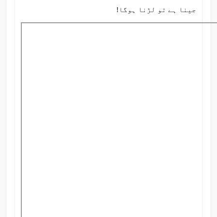
جینا ہے تو لڑنا ہوگا!