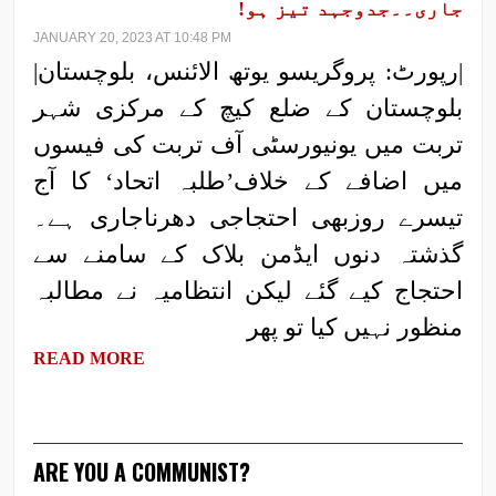
جاری۔۔جدوجہد تیز ہو!
JANUARY 20, 2023 AT 10:48 PM
|رپورٹ: پروگریسو یوتھ الائنس، بلوچستان|
بلوچستان کے ضلع کیچ کے مرکزی شہر
تربت میں یونیورسٹی آف تربت کی فیسوں
میں اضافے کے خلاف’طلبہ اتحاد‘ کا آج
تیسرے روزبھی احتجاجی دھرناجاری ہے۔
گذشتہ دنوں ایڈمن بلاک کے سامنے سے
احتجاج کیے گئے لیکن انتظامیہ نے مطالبہ
منظور نہیں کیا تو پھر
READ MORE
ARE YOU A COMMUNIST?