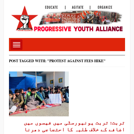
POST TAGGED WITH: "PROTEST AGAINST FEES HIKE"
تربت: تربت یونیورسٹی میں فیسوں میں
اضافے کے خلاف طلبہ کا احتجاجی دھرنا