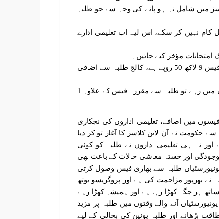
اسز میں شامل نہ ہو پانے کی وجہ سے جو طلبہ
یکل کام نہیں کر سکے، اس لیے اب تعلیمی ادارے
5۔ حکومتی اعلامیہ کے مطابق پرائیویٹ میڈیکل کالجز کی سالانہ فیس 9 لاکھ 50 روپے ہے، کالج طلبہ سے اضافی
6۔ تعلیمی ادارے بند رہنے کی صورت میں طلبہ 6 مہینے اپنے گھروں میں رہے تو طلبہ سے مقررہ فیس کے علاوہ 1
فیسوں میں اضافے، تعلیمی اداروں کی نجکاری
ے حکومت نے آن لائن کلاسز کا آغاز تو کر دیا
اور نہ ہی تعلیمی اداروں نے طلبہ کو کوئی
موجودگی اور خستہ معاشی حالات کے باعث بھی
یونیورسٹیاں طلبہ سے بھاری فیس وصول کرتی
 نے بھرپور مزاحمت کی ہے اور پروگریسو یوتھ
ساتھ ہر جگہ کھڑا رہا ہے اور ہمیشہ کھڑا رہے
یورسٹیاں آنے والے وقتوں میں طلبہ پر مزید
اقت بڑھانے اور طلبہ یونین کی بحالی کے لیے