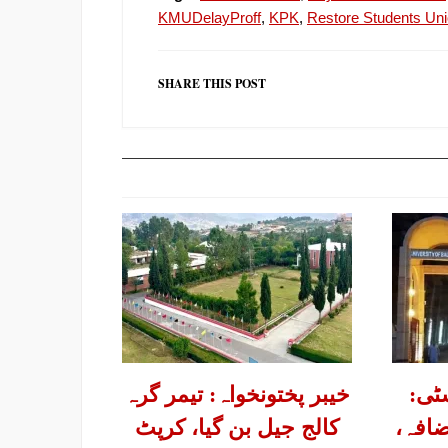
KMUDelayProff
,
KPK
,
Restore Students Un
SHARE THIS POST
ٹی:
خیبر پختونخواہ: تیمر گرہ
افہ،
کالج جیل بن گیا، کرپٹ