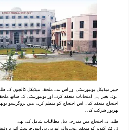
ہوئے بغیر ہی امتحانات منعقد کرنے اور یونیورسٹی کے ساتھ ملح
احتجاج منعقد کیا۔ اس احتجاج کو منظم کرنے میں پروگریسو یوتھ ال
بھرپور شرکت کی۔
طلبہ نے احتجاج میں مندرجہ ذیل مطالبات شامل کیے تھے:
1۔ 22 اکتوبر کو منعقد ہونے والے ایم بی بی ایس فرسٹ ائیر پروفیشنل کے امتحانات منسوخ کیے جائیں۔