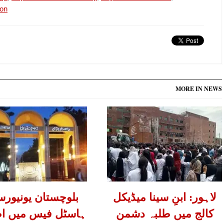
ion
MORE IN NEWS
لاہور: ابنِ سینا میڈیکل
بلوچستان یونیورس
کالج میں طلبہ دشمن
ہاسٹل فیس میں اض