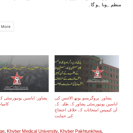
منظم ہونا ہو گا۔
More
پشاور: پروگریسو یوتھ الائنس کی
پشاور: اباسین یونیورسٹی کے
اباسین یونیورسٹی پشاور کے طلبہ کے
کامیا
آن کیمپس امتحانات کے خلاف احتجاج
کی حمایت
ege
,
Khyber Medical University
,
Khyber Pakhtunkhwa
,