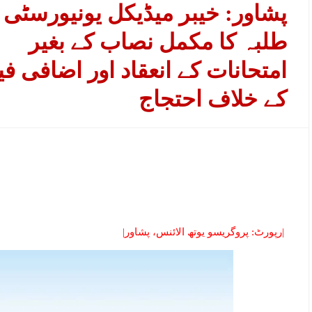
پشاور: خیبر میڈیکل یونیورسٹی 
طلبہ کا مکمل نصاب کے بغیر
امتحانات کے انعقاد اور اضافی 
کے خلاف احتجاج
|رپورٹ: پروگریسو یوتھ الائنس، پشاور|