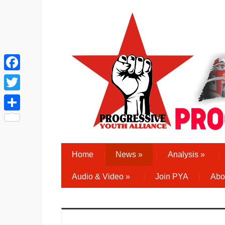
Facebook
Twitter
Share
Home
News
»
Analysis
»
Audio & Video
»
Join PYA
Abo