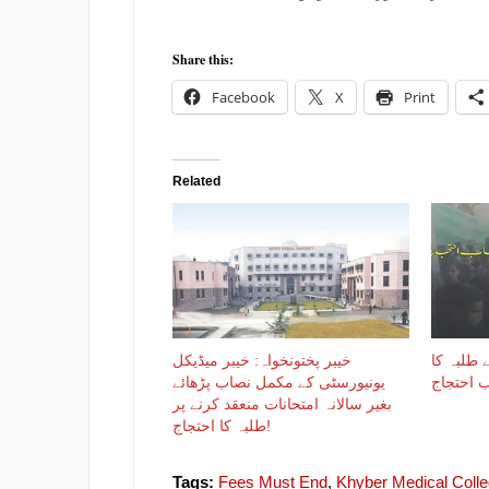
Share this:
Facebook
X
Print
Related
 طلبہ کا
خیبر پختونخواہ: خیبر میڈیکل
ب احتجاج
یونیورسٹی کے مکمل نصاب پڑھائے
بغیر سالانہ امتحانات منعقد کرنے پر
طلبہ کا احتجاج!
Tags:
Fees Must End
,
Khyber Medical Coll