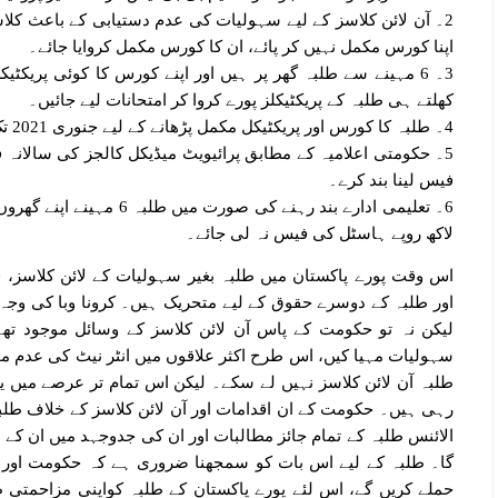
2۔ آن لائن کلاسز کے لیے سہولیات کی عدم دستیابی کے باعث کل
اپنا کورس مکمل نہیں کر پائے، ان کا کورس مکمل کروایا جائے۔
3۔ 6 مہینے سے طلبہ گھر پر ہیں اور اپنے کورس کا کوئی پریکٹ
کھلتے ہی طلبہ کے پریکٹیکلز پورے کروا کر امتحانات لیے جائیں۔
4۔ طلبہ کا کورس اور پریکٹیکل مکمل پڑھانے کے لیے جنوری 2021 تک امتحانات مؤخر کیے جائیں۔
فیس لینا بند کرے۔
لاکھ روپے ہاسٹل کی فیس نہ لی جائے۔
اس وقت پورے پاکستان میں طلبہ بغیر سہولیات کے لائن کلاسز، 
اور طلبہ کے دوسرے حقوق کے لیے متحریک ہیں۔ کرونا وبا کی وجہ س
لیکن نہ تو حکومت کے پاس آن لائن کلاسز کے وسائل موجود تھے 
سہولیات مہیا کیں، اس طرح اکثر علاقوں میں انٹر نیٹ کی عدم 
طلبہ آن لائن کلاسز نہیں لے سکے۔ لیکن اس تمام تر عرصے میں 
رہی ہیں۔ حکومت کے ان اقدامات اور آن لائن کلاسز کے خلاف طلبہ
الائنس طلبہ کے تمام جائز مطالبات اور ان کی جدوجہد میں ان کے 
گا۔ طلبہ کے لیے اس بات کو سمجھنا ضروری ہے کہ حکومت اور یون
حملے کریں گے، اس لئے پورے پاکستان کے طلبہ کواپنی مزاحمتی ط