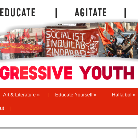
Art & Literature
»
Educate Yourself
»
Halla bol
»
ut