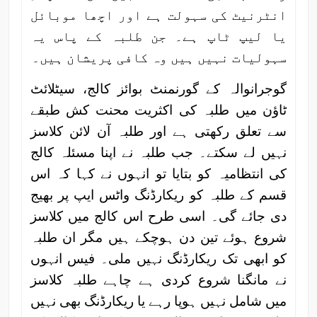
انٹرنیٹ کی سہولت ہے اور اچھا موبائل
یا لیپ ٹاپ ہے۔ جن طلبہ کے پاس یہ
سہولیات نہیں ہیں وہ کافی پریشان ہیں۔
گوجرانوالہ کے گورنمنٹ بوائز کالج، سیٹلائٹ
ٹاؤن میں طلبہ کی اکثریت محنت کش طبقے
سے تعلق رکھتی ہے اور طلبہ آن لائن کلاسز
نہیں لے سکتے۔ جب طلبہ نے اپنا مسئلہ کالج
کی انتظامیہ کو بتایا تو انہوں نے کہا کہ اس
قسم کے طلبہ کو ریکارڈنگ واٹس ایپ پر بھیج
دی جائے گی۔ اسی طرح اس کالج میں کلاسز
شروع ہوئے تین دن ہوچکے ہیں مگر ان طلبہ
کو ابھی تک ریکارڈنگ نہیں ملی۔ فیس انہوں
نے مانگنا شروع کردی ہے چاہے طلبہ کلاسز
میں شامل نہیں ہوپا رہے یا ریکارڈنگ بھی نہیں