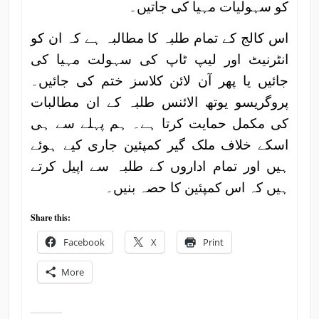
کو سہولیات مہیا کی جاتیں۔
اس کالج کے تمام طلبہ کا مطالبہ ہے کہ ان کو
انٹرنیٹ اور لیپ ٹاپ کی سہولت مہیا کی
جائیں یا پھر آن لائن کلاسز ختم کی جائیں۔
پروگریسو یوتھ الائنس طلبہ کے ان مطالبات
کی مکمل حمایت کرتا ہے۔ ہم پہلے سے ہی
اسکے خلاف ملک گیر کمپئین جاری کیے ہوئے
ہیں اور تمام اداروں کے طلبہ سے اپیل کرتے
ہیں کہ اس کمپئین کا حصہ بنیں۔
Share this:
Facebook
X
Print
More