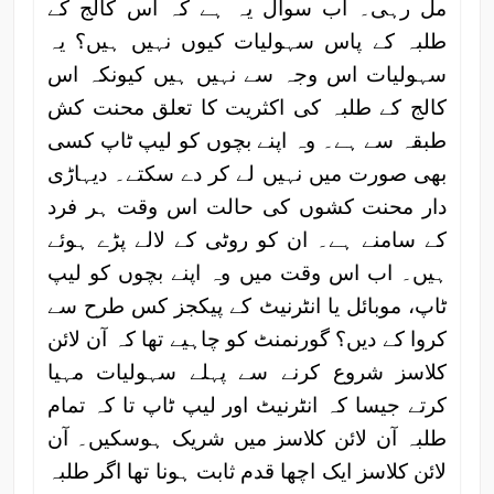
مل رہی۔ اب سوال یہ ہے کہ اس کالج کے
طلبہ کے پاس سہولیات کیوں نہیں ہیں؟ یہ
سہولیات اس وجہ سے نہیں ہیں کیونکہ اس
کالج کے طلبہ کی اکثریت کا تعلق محنت کش
طبقہ سے ہے۔ وہ اپنے بچوں کو لیپ ٹاپ کسی
بھی صورت میں نہیں لے کر دے سکتے۔ دیہاڑی
دار محنت کشوں کی حالت اس وقت ہر فرد
کے سامنے ہے۔ ان کو روٹی کے لالے پڑے ہوئے
ہیں۔ اب اس وقت میں وہ اپنے بچوں کو لیپ
ٹاپ، موبائل یا انٹرنیٹ کے پیکجز کس طرح سے
کروا کے دیں؟ گورنمنٹ کو چاہیے تھا کہ آن لائن
کلاسز شروع کرنے سے پہلے سہولیات مہیا
کرتے جیسا کہ انٹرنیٹ اور لیپ ٹاپ تا کہ تمام
طلبہ آن لائن کلاسز میں شریک ہوسکیں۔ آن
لائن کلاسز ایک اچھا قدم ثابت ہونا تھا اگر طلبہ