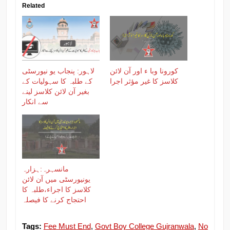
Related
کورونا وبا ء اور آن لائن
لاہور: پنجاب یو نیورسٹی
کلاسز کا غیر مؤثر اجرا
کے طلبہ کا سہولیات کے
بغیر آن لائن کلاسز لینے
سے انکار
مانسہرہ:ہزارہ
یونیورسٹی میں آن لائن
کلاسز کا اجراء،طلبہ کا
احتجاج کرنے کا فیصلہ
Tags:
Fee Must End
,
Govt Boy College Gujranwala
,
No