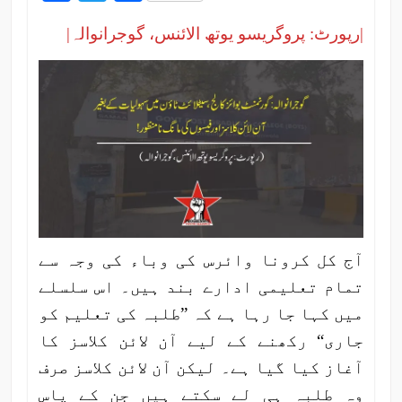
|رپورٹ: پروگریسو یوتھ الائنس، گوجرانوالہ|
آج کل کرونا وائرس کی وباء کی وجہ سے
تمام تعلیمی ادارے بند ہیں۔ اس سلسلے
میں کہا جا رہا ہے کہ ”طلبہ کی تعلیم کو
جاری“ رکھنے کے لیے آن لائن کلاسز کا
آغاز کیا گیا ہے۔ لیکن آن لائن کلاسز صرف
وہ طلبہ ہی لے سکتے ہیں جن کے پاس