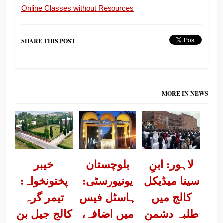
Online Classes without Resources
SHARE THIS POST
MORE IN NEWS
لاہور: ابنِ
بلوچستان
خیبر
سینا میڈیکل
یونیورسٹی:
پختونخواہ:
کالج میں
ہاسٹل فیس
تیمر گرہ
طلبہ دشمن
میں اضافہ،
کالج جیل بن