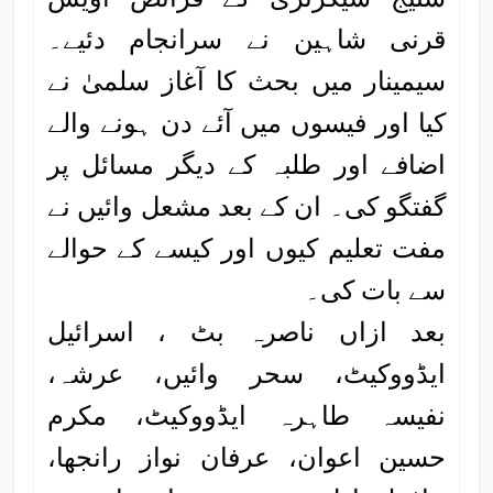
قرنی شاہین نے سرانجام دئیے۔
سیمینار میں بحث کا آغاز سلمیٰ نے
کیا اور فیسوں میں آئے دن ہونے والے
اضافے اور طلبہ کے دیگر مسائل پر
گفتگو کی۔ ان کے بعد مشعل وائیں نے
مفت تعلیم کیوں اور کیسے کے حوالے
سے بات کی۔
بعد ازاں ناصرہ بٹ ، اسرائیل
ایڈووکیٹ، سحر وائیں، عرشہ،
نفیسہ طاہرہ ایڈووکیٹ، مکرم
حسین اعوان، عرفان نواز رانجھا،