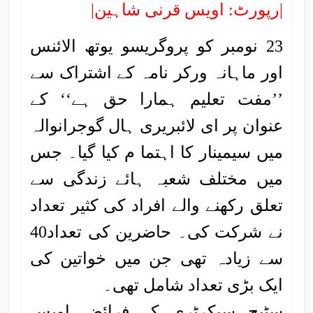
|رپورٹ: اویس قرنی شاہین|
23 نومبر کو پروگریسو یوتھ الائنس
اور ماہانہ ورکر نامہ کے اشتراک سے
’’مفت تعلیم ہمارا حق ہے‘‘ کے
عنوان پر ای لائبریری ہال گوجرانوالہ
میں سیمینار کا اہتما م کیا گیا۔ جس
میں مختلف شعبہ ہائے زندگی سے
تعلق رکھنے والے افراد کی کثیر تعداد
نے شرکت کی۔ حاضرین کی تعداد40
سے زیادہ تھی جن میں خواتین کی
ایک بڑی تعداد شامل تھی۔
سٹیج سیکرٹری کے فرائض اویس