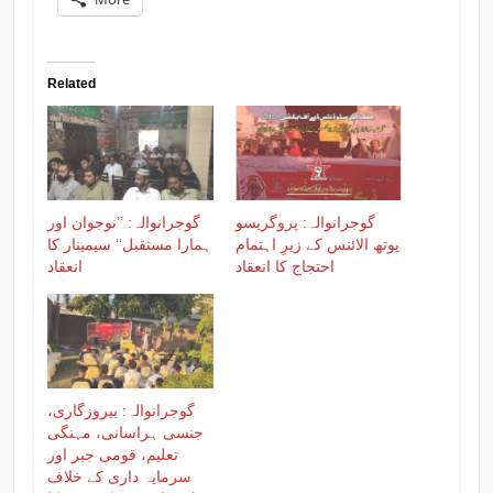
Related
گوجرانوالہ: پروگریسو
گوجرانوالہ: ’’نوجوان اور
یوتھ الائنس کے زیرِ اہتمام
ہمارا مستقبل‘‘ سیمینار کا
احتجاج کا انعقاد
انعقاد
گوجرانوالہ: بیروزگاری،
جنسی ہراسانی، مہنگی
تعلیم، قومی جبر اور
سرمایہ داری کے خلاف