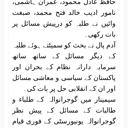
حافظ عادل محمود، عمران ہاشمی،
نامور ادیب خالد فتح محمد، صبغت
وائیں نے طلبہ کو درپیش مسائل پر
بات رکھی۔
آدم پال نے بحث کو سمیٹتے ہوئے طلبہ
کے دیگر مسائل کے ساتھ ساتھ
سرمایہ دارانہ نظام کے بحران اور
پاکستان کے سیاسی و معاشی مسائل
اور ان کے انقلابی حل پر بات کی۔
سیمینار میں گوجرانوالہ کے طلباء و
طالبات کے مسائل کے پیش نظر
گوجرانوالہ یونیورسٹی کے فوری قیام