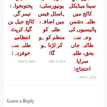
سینا میڈیکل
یونیورسٹی:
پختونخواہ:
کالج میں
ہاسٹل فیس
تیمر گرہ
طلبہ دشمن
میں اضافہ،
کالج جیل بن
پالیسیوں کی
طلبہ کو
گیا، کرپٹ
وجہ سے
منظم کو ہو
انتظامیہ
طالبہ جاں
کر لڑنا ہو
طلبہ سے
بحق، طلبہ
گا!
خوفزدہ!
سراپا
MAY 8, 2024
MAY 3, 2024
احتجاج!
MAY 2, 2024
Leave a Reply