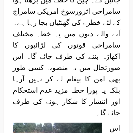
سامراجی اثرورسوخ امریکی سامراج
کے لئے خطرے کی گھنٹیاں بجا رہا ہے۔
آنے والے دنوں میں یہ خطہ مختلف
سامراجی قوتوں کی لڑائیوں کا
اکھاڑہ بننے کی طرف جائے گا۔ اس
صورتحال میں یہ منصوبہ کسی طور
بھی امن کا پیغام لے کر نہیں آرہا
بلکہ یہ پورا خطہ مزید عدم استحکام
اور انتشار کا شکار ہونے کی طرف
جائے گا۔
اس