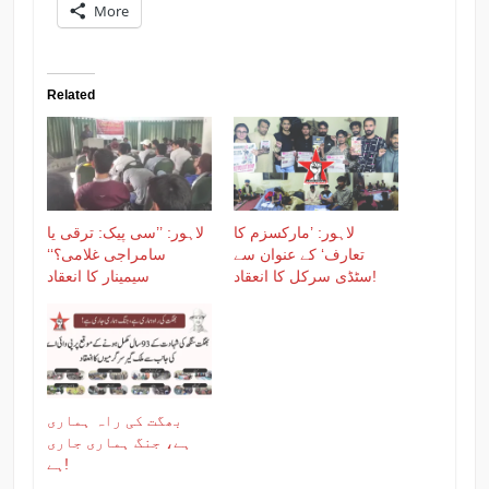
More
Related
لاہور: ’مارکسزم کا
لاہور: ’’سی پیک: ترقی یا
تعارف‘ کے عنوان سے
سامراجی غلامی؟‘‘
سٹڈی سرکل کا انعقاد!
سیمینار کا انعقاد
بھگت کی راہ ہماری
ہے، جنگ ہماری جاری
ہے!