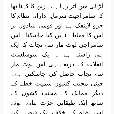
لڑائی میں اتر رہا ہے۔ زین کا کہنا تھا
کہ سامراجیت سرمایہ دارانہ نظام کا
جزو لاینفک ہے اور قومی بنیادوں پر
اس کا مقابلہ نہیں کیا جاسکتا۔ اس
سامراجی لوٹ مار سے نجات کا ایک
ہی راستہ ہے ۔ ایک سوشلسٹ
انقلاب کے ذریعے ہی اس لوٹ مار
سے نجات حاصل کی جاسکتی ہے۔
چینی محنت کشوں سمیت خطے کے
دیگر ممالک کے محنت کشوں کے
ساتھ ایک طبقاتی جڑت بناتے ہوئے
اس نظام کے خلاف ایک فیصلہ کن