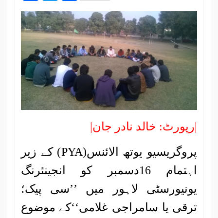
|رپورٹ: خالد نادر جان|
پروگریسیو یوتھ الائنس(PYA) کے زیر
اہتمام 16دسمبر کو انجینئرنگ
یونیورسٹی لاہور میں ’’سی پیک؛
ترقی یا سامراجی غلامی‘‘کے موضوع