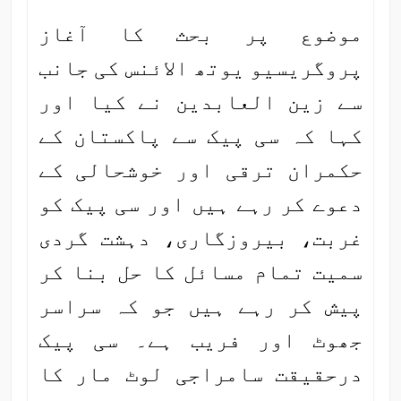
موضوع پر بحث کا آغاز
پروگریسیو یوتھ الائنس کی جانب
سے زین العابدین نے کیا اور
کہا کہ سی پیک سے پاکستان کے
حکمران ترقی اور خوشحالی کے
دعوے کر رہے ہیں اور سی پیک کو
غربت، بیروزگاری، دہشت گردی
سمیت تمام مسائل کا حل بنا کر
پیش کر رہے ہیں جو کہ سراسر
جھوٹ اور فریب ہے۔ سی پیک
درحقیقت سامراجی لوٹ مار کا