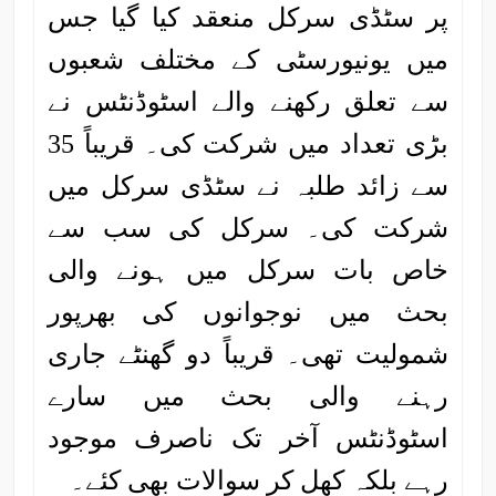
پر سٹڈی سرکل منعقد کیا گیا جس
میں یونیورسٹی کے مختلف شعبوں
سے تعلق رکھنے والے اسٹوڈنٹس نے
بڑی تعداد میں شرکت کی۔ قریباً 35
سے زائد طلبہ نے سٹڈی سرکل میں
شرکت کی۔ سرکل کی سب سے
خاص بات سرکل میں ہونے والی
بحث میں نوجوانوں کی بھرپور
شمولیت تھی۔ قریباً دو گھنٹے جاری
رہنے والی بحث میں سارے
اسٹوڈنٹس آخر تک ناصرف موجود
رہے بلکہ کھل کر سوالات بھی کئے۔