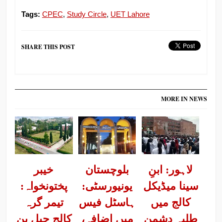
Tags:
CPEC
,
Study Circle
,
UET Lahore
SHARE THIS POST
MORE IN NEWS
لاہور: ابنِ
بلوچستان
خیبر
سینا میڈیکل
یونیورسٹی:
پختونخواہ:
کالج میں
ہاسٹل فیس
تیمر گرہ
طلبہ دشمن
میں اضافہ،
کالج جیل بن