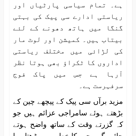
ہے۔ تمام سیاسی پارٹیاں اور
ریاستی ادارے سی پیک کی بہتی
گنگا میں ہاتھ دھونے کے لئے
بیتاب ہیں۔ کمیشن اور لوٹ مار
کی لڑائی میں مختلف ریاستی
اداروں کا ٹکراؤ بھی ہوتا نظر
آرہا ہے جس میں پاک فوج
سرفہرست ہے۔
مزید برآں سی پیک کے پیچھے چین کے
بڑھتے ہوئے سامراجی عزائم ہیں جو
کہ گزرتے وقت کے ساتھ واضح ہوتے
جائیں گے۔ چین کا خطے میں بڑھتا ہوا