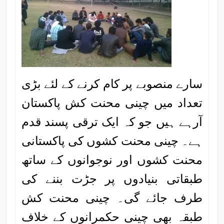
سارے منصوبے پر کام کرنے کے لئے بڑی
تعداد میں چینی محنت کش پاکستان
آرہے ہیں جو کہ ایک ترقی پسند قدم
ہے۔ چینی محنت کشوں کی پاکستانی
محنت کشوں اور نوجوانوں کے ساتھ
طبقاتی بنیادوں پر جڑت بننے کی
طرف جائے گی۔ چینی محنت کش
طبقہ بھی چینی حکمرانوں کے خلاف