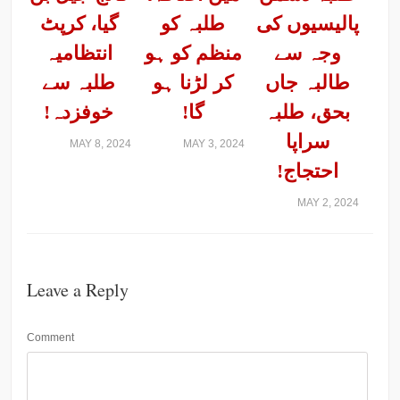
پالیسیوں کی
طلبہ کو
گیا، کرپٹ
وجہ سے
منظم کو ہو
انتظامیہ
طالبہ جاں
کر لڑنا ہو
طلبہ سے
بحق، طلبہ
گا!
خوفزدہ!
سراپا
MAY 8, 2024
MAY 3, 2024
احتجاج!
MAY 2, 2024
Leave a Reply
Comment