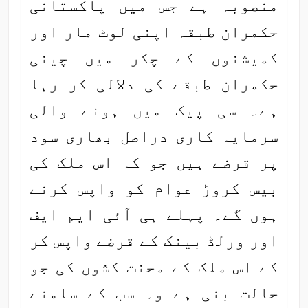
منصوبہ ہے جس میں پاکستانی
حکمران طبقہ اپنی لوٹ مار اور
کمیشنوں کے چکر میں چینی
حکمران طبقے کی دلالی کر رہا
ہے۔ سی پیک میں ہونے والی
سرمایہ کاری دراصل بھاری سود
پر قرضے ہیں جو کہ اس ملک کی
بیس کروڑ عوام کو واپس کرنے
ہوں گے۔ پہلے ہی آئی ایم ایف
اور ورلڈ بینک کے قرضے واپس کر
کے اس ملک کے محنت کشوں کی جو
حالت بنی ہے وہ سب کے سامنے