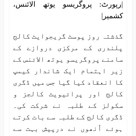
|رپورٹ: پروگریسو یوتھ الائنس،
کشمیر|
گذشتہ روز پوسٹ گریجوایٹ کالج
پلندری کے مرکزی دروازے کے
سامنے پروگریسو یوتھ الائنس کے
زیر اہتمام ایک شاندار کیمپ
کا انعقاد کیا گیا جس میں ڈگری
کالج اور پرائیویٹ کالجز و
سکولز کے طلبہ نے شرکت کی۔
ڈگری کالج کے طلبہ سے بات کرتے
ہوئے اُنھوں نے درپیش بہت سے