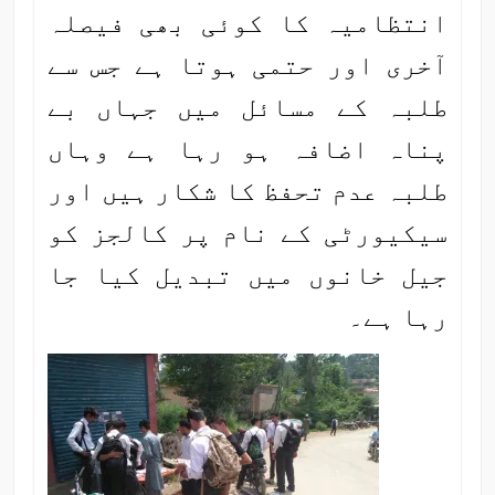
انتظامیہ کا کوئی بھی فیصلہ
آخری اور حتمی ہوتا ہے جس سے
طلبہ کے مسائل میں جہاں بے
پناہ اضافہ ہو رہا ہے وہاں
طلبہ عدم تحفظ کا شکار ہیں اور
سیکیورٹی کے نام پر کالجز کو
جیل خانوں میں تبدیل کیا جا
رہا ہے۔