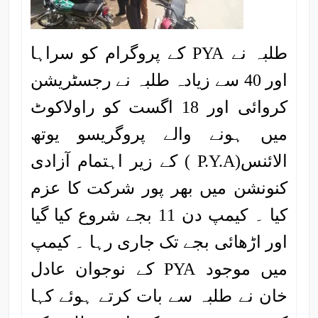
طلبہ نے PYA کے پروگرام کو سراہا
اور 40 سے زیادہ طلبہ نے رجسٹریشن
کروائی اور 18 اگست کو راولاکوٹ
میں ہونے والے پروگریسو یوتھ
الائنس(P.Y.A ) کے زیر اہتمام آزادی
کنونشن میں بھر پور شرکت کا عزم
کیا ۔ کیمپ دن 11 بجے شروع کیا گیا
اور اڑھائی بجے تک جاری رہا ۔ کیمپ
میں موجود PYA کے نوجوان عادل
خان نے طلبہ سے بات کرتے ہوئے کہا