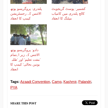
کشمیر: پوسٹ گریجویٹ
پلندری: پروگریسو یوتھ
کالج پلندری میں کامیاب
الائنس کے رجسٹریشن
میٹنگ کا انعقاد
کیمپ کا انعقاد
دادو: پروگریسو یوتھ
الائنس کے زیر اہتمام
’مفت تعلیم‘ اور ’طلبہ
یونین بحالی‘ کیمپ کا
انعقاد
Tags:
Azaadi Convention
,
Camp
,
Kashmir
,
Palandri
,
PYA
SHARE THIS POST