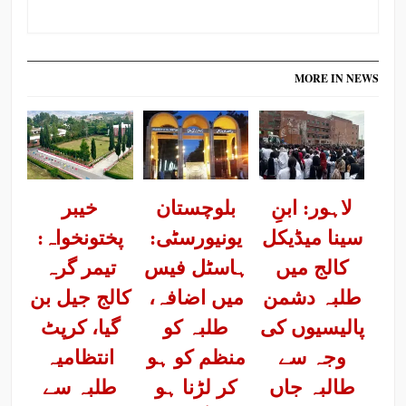
MORE IN NEWS
لاہور: ابنِ
بلوچستان
خیبر
سینا میڈیکل
یونیورسٹی:
پختونخواہ:
کالج میں
ہاسٹل فیس
تیمر گرہ
طلبہ دشمن
میں اضافہ،
کالج جیل بن
پالیسیوں کی
طلبہ کو
گیا، کرپٹ
وجہ سے
منظم کو ہو
انتظامیہ
طالبہ جاں
کر لڑنا ہو
طلبہ سے