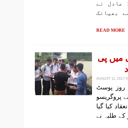
 عادل نے
ے بھیانک
READ MORE
 میں پی
AUGUST 11, 2017 A
ہ روز پوسٹ
ے پروگریسو
قاد کیا گیا
کے طلبہ نے