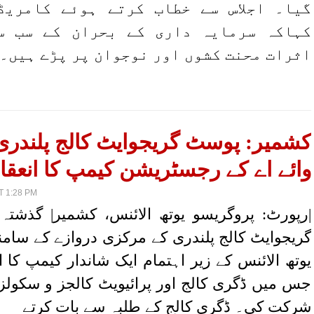
گیا۔ اجلاس سے خطاب کرتے ہوئے کامریڈ
کہاکہ سرمایہ داری کے بحران کے سب س
اثرات محنت کشوں اور نوجوان پر پڑے ہیں۔
کشمیر: پوسٹ گریجوایٹ کالج پلندری
وائے اے کے رجسٹریشن کیمپ کا انعقاد
T 1:28 PM
|رپورٹ: پروگریسو یوتھ الائنس، کشمیر| گذشت
گریجوایٹ کالج پلندری کے مرکزی دروازے کے سامن
یوتھ الائنس کے زیر اہتمام ایک شاندار کیمپ کا انع
جس میں ڈگری کالج اور پرائیویٹ کالجز و سکولز 
شرکت کی۔ ڈگری کالج کے طلبہ سے بات کرتے