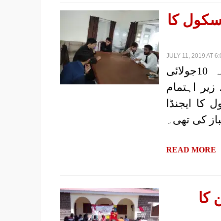
سکول کا
JULY 11, 2019 AT 6
|رپورٹ: پروگریسو یوتھ الائنس، کشمیر| مورخہ 10جولائی
 زیر اہتمام
 کا ایجنڈا
باز کی تھی۔
READ MORE
 کا