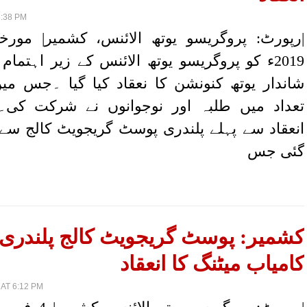
6:38 PM
2019ء کو پروگریسو یوتھ الائنس کے زیر اہتمام
شاندار یوتھ کنونشن کا نعقاد کیا گیا ۔جس م
تعداد میں طلبہ اور نوجوانوں نے شرکت کی۔پ
انعقاد سے پہلے پلندری پوسٹ گریجویٹ کالج سے 
گئی جس
کشمیر: پوسٹ گریجویٹ کالج پلندری
کامیاب میٹنگ کا انعقاد
AT 6:12 PM