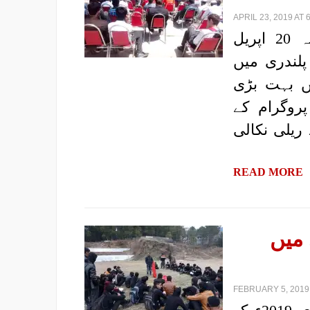
APRIL 23, 2019 AT 
|رپورٹ: پروگریسو یوتھ الائنس، کشمیر| مورخہ 20 اپریل
 پلندری میں
یں بہت بڑی
روگرام کے
ریلی نکالی
READ MORE
 میں
FEBRUARY 5, 2019 