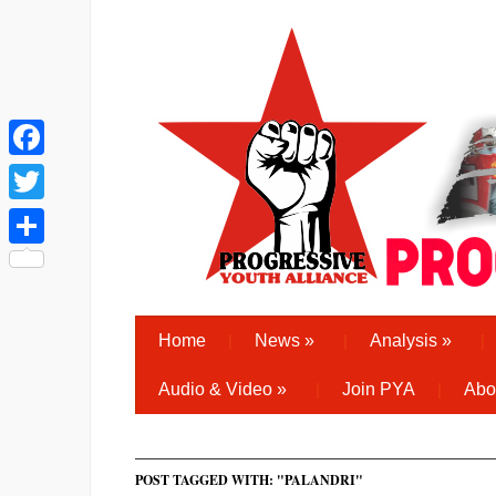
Facebook
Twitter
Share
Home
News
»
Analysis
»
Audio & Video
»
Join PYA
Abo
POST TAGGED WITH: "PALANDRI"