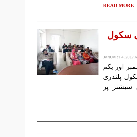
READ MORE
ی سکول
JANUARY 4, 2017 A
 الائنس(PYA) کے زیر اہتمام31 دسمبر اور یکم
ول پلندری
 سیشنز پر