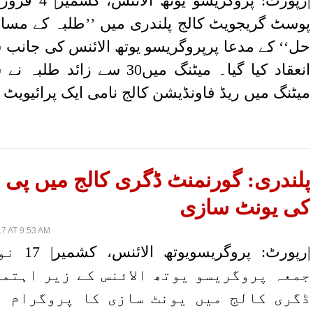
پوسٹ گریجویٹ کالج پلندری میں ’’طلبہ کے مسائل
حل‘‘ کے مدعا پرپروگریسو یوتھ الائنس کی جانب 
انعقاد کیا گیا۔ میٹنگ میں30 سے زا
میٹنگ میں ریڈ فاونڈیشن کالج نامی ایک پرائیویٹ
پلندری: گورنمنٹ ڈگری کالج میں پی و
کی یونٹ سازی
7 AT 9:53 AM
|رپورٹ: پروگ
جمعہ پروگریسو یوتھ الائنس کے زیر اہتم
ڈگری کالج میں یونٹ سازی کا پروگرام م