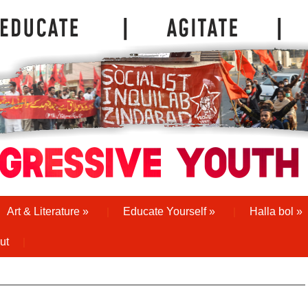
Art & Literature
»
Educate Yourself
»
Halla bol
»
ut