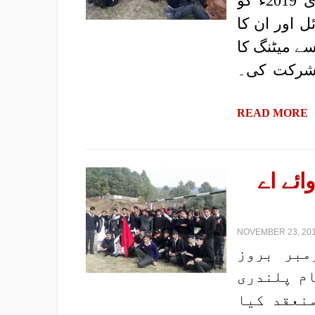
|رپورٹ: پروگریسو یوتھ الائنس، کشمیر| 4 فروری 2019ء کو
 اور ان کا
سے میٹنگ کا
ئد طلبہ نے شرکت کی۔
READ MORE
ائے اے
NOVEMBER 23, 201
ریسویوتھ الائنس، کشمیر| 17 نومبر بروز
ام پلندری
نعقد کیا