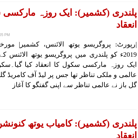
پلندری (کشمیر): ایک روزہ مارکسی 
انعقاد
:05 PM
2019ء کو پلندری میں پروگریسو یوتھ الائنس کے
ایک روزہ مارکسی سکول کا انعقاد کیا گیا۔سکول
عالمی و ملکی تناظر تھا جس پر لیڈ آف کامریڈ گل
گل باز نے عالمی تناظر سے اپنی گفتگو کا آغاز
پلندری (کشمیر): کامیاب یوتھ کنونشن
انعقاد