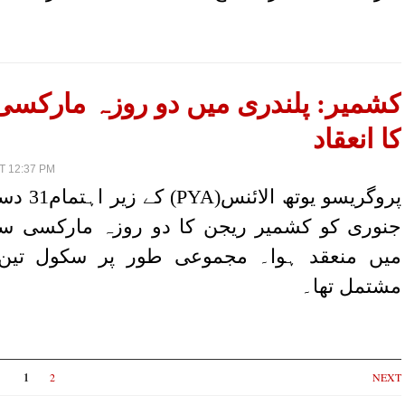
کشمیر: پلندری میں دو روزہ مارکس
کا انعقاد
T 12:37 PM
پروگریسو یوتھ
جنوری کو کشمیر ریجن کا دو روزہ مارکسی سک
میں منعقد ہوا۔ مجموعی طور پر سکول تین
مشتمل تھا۔
1
2
NEXT