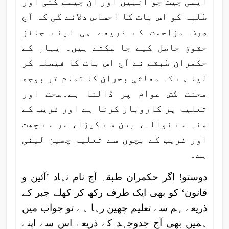
ایسی جیت جو انہیں اور ان جیسے کئی اور
طلبہ کو اس بات کا احساس دلائے گی کہ آج
صرف مزاحمت کے ذریعے ہی اپنے جائز
حقوق حاصل کیے جا سکتے ہیں۔ یہاں کے
حکمران طبقے نے آج اس بات کا فیصلہ کر
لیا ہے کہ معاشی بحران کا تمام تر بوجھ
محنت کش عوام پر ڈالنا ہے۔صحت اور
تعلیم پر کاروبار کرنا ہے اور غریب کے
منہ سے نوالہ، بدن سے کپڑا، سر سے چھت
اور غریب کے بچوں سے تعلیم چھین لینی
ہے۔
دوستو! اگر حکمران طبقہ آج نام نہاد ’آئین و
قانون‘ کو بھی ایک طرف رکھ کر کھلے جبر کے
ذریعے ہم سے تعلیم چھین رہا ہے تو جواب میں
ہمیں بھی آج جدوجہد کے ذریعے اس سے اپنے