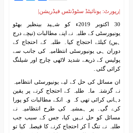
|رپورٹ: یونائیٹڈ سٹوڈنٹس فیڈریشن|
30 اکتوبر 2019ء کو شہید بینظیر بھٹو
یونیورسٹی کے طلبہ نے اپنے مطالبات (نیچے درج
ہیں) کیلئے احتجاج کیا۔ طلبہ کے احتجاج کے
دوران ہی یونیورسٹی انتظامیہ کی جانب سے
پولیس کے ذریعے شدید لاٹھی چارج اور شیلنگ
کرائی گئی۔
ان مسائل کی حل کے لیے یونیورسٹی انتظامیہ
نے گزشتہ ماہ طلبہ کے احتجاج کرنے پر یقین
دہانی کرائی تھی کہ وہ انکے مطالبات کو پورا
کرے گی۔ پر ہمشیہ کی طرح انتظامیہ نے
مسائل کو حل نہیں کیا، جس کے سبب جب
طلبہ نے تنگ آ کر احتجاج کرنے کا فیصلہ کیا تو