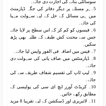
سوسائٹی بنانے کی اجازت دی جائے۔
5۔ہر مسئلے پر دیگر دفاتر کی جگہ ڈپارمنٹ
میں ہی مسائل کے حل کے لیے سہولت مہیا
کی جائے۔
6۔ فیسوں کو کم کر کے اس سطح پر لایا جائے
جس سے محنت کش طبقے کے طلبہ بھی پڑھ
سکیں۔
7۔ فیس میں اضافہ فی الفور واپس لیا جائے۔
8۔ ڈپارمنٹس میں صاف پانی کی سہولت دی
جائے۔
9۔ لیپ ٹاپ کی تقسیم شفاف طریقے سے کی
جائے۔
10۔ کریڈٹ آورز ایچ ای سی کی پولیسی کے
مطابق رکھے جائیں۔
11۔ لائبریری اور ڈسکشن کے لیے تقریبا 8 مزید