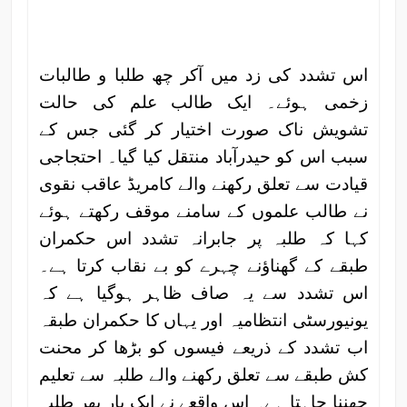
اس تشدد کی زد میں آکر چھ طلبا و طالبات
زخمی ہوئے۔ ایک طالب علم کی حالت
تشویش ناک صورت اختیار کر گئی جس کے
سبب اس کو حیدرآباد منتقل کیا گیا۔ احتجاجی
قیادت سے تعلق رکھنے والے کامریڈ عاقب نقوی
نے طالب علموں کے سامنے موقف رکھتے ہوئے
کہا کہ طلبہ پر جابرانہ تشدد اس حکمران
طبقے کے گھناؤنے چہرے کو بے نقاب کرتا ہے۔
اس تشدد سے یہ صاف ظاہر ہوگیا ہے کہ
یونیورسٹی انتظامیہ اور یہاں کا حکمران طبقہ
اب تشدد کے ذریعے فیسوں کو بڑھا کر محنت
کش طبقے سے تعلق رکھنے والے طلبہ سے تعلیم
چھننا چاہتا ہے۔ اس واقعے نے ایک بار پھر طلبہ