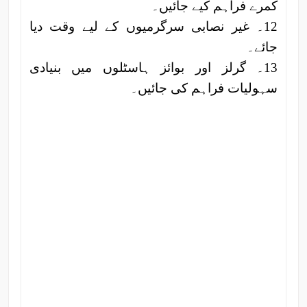
کمرے فراہم کیے جائیں۔
12۔ غیر نصابی سرگرمیوں کے لیے وقت دیا
جائے۔
13۔ گرلز اور بوائز ہاسٹلوں میں بنیادی
سہولیات فراہم کی جائیں۔