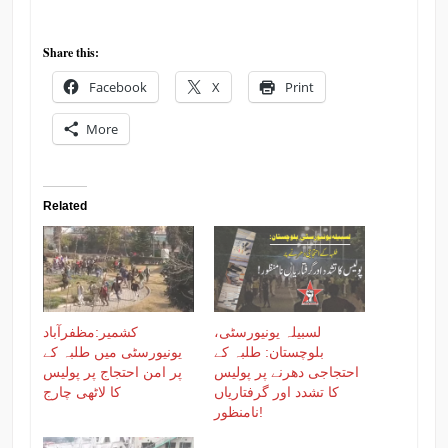
Share this:
Facebook
X
Print
More
Related
لسبیلہ یونیورسٹی،
کشمیر:مظفرآباد
بلوچستان: طلبہ کے
یونیورسٹی میں طلبہ کے
احتجاجی دھرنے پر پولیس
پر امن احتجاج پر پولیس
کا تشدد اور گرفتاریاں
کا لاٹھی چارج
نامنظور!