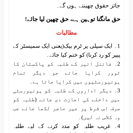
جائز حقوق چھیننے ہوں گے۔
حق مانگنا توہین ہے، حق چھین لیا جائے!
مطالبات
1۔ ایک سپلی پر ٹرم بیک(یعنی ایک سمیسٹر کے
پیپر کو رد کرنا) کو ختم کیا جائے۔
2۔ فائنل ائیر کے طلبہ کو پاکستان کا
ٹوور کرایا جائے جو دیگر تمام
یونیورسٹیوں میں کرایا جاتا ہے۔
3۔ دیگر اداروں کے طلبہ کو یونیورسٹی
میں داخلے کی اجازت دی جائے (طلبہ کو
صرف اس شرط پر غیر حاضر لکھا جائے جب
وہ کلاس نہ لیں)۔
4۔ غریب طلبہ کو مدد کرنے کے لیے طلبہ