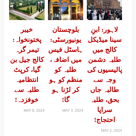
لاہور: ابنِ
بلوچستان
خیبر
سینا میڈیکل
یونیورسٹی:
پختونخواہ:
کالج میں
ہاسٹل فیس
تیمر گرہ
طلبہ دشمن
میں اضافہ،
کالج جیل بن
پالیسیوں کی
طلبہ کو
گیا، کرپٹ
وجہ سے
منظم کو ہو
انتظامیہ
طالبہ جاں
کر لڑنا ہو
طلبہ سے
بحق، طلبہ
گا!
خوفزدہ!
سراپا
MAY 8, 2024
MAY 3, 2024
احتجاج!
MAY 2, 2024