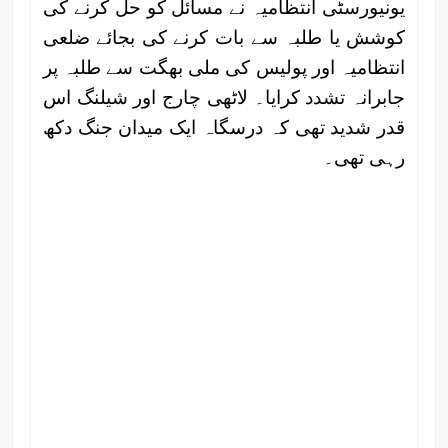
یونیورسٹی انتظامیہ نے مسائل کو حل کرنے کی
کوشش یا طلبہ سے بات کرنے کی بجائے ضلعی
انتظامیہ اور پولیس کی ملی بھگت سے طلبہ پر
جابرانہ تشدد کرایا۔ لاٹھی چارج اور شیلنگ اس
قدر شدید تھی کہ درسگاہ ایک میدان جنگ دکھ
رہی تھی۔