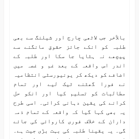
بالآخر جب لاٹھی چارج اور شیلنگ سے بھی
طلبہ کو انکے جائز حقوق مانگنے سے
پیچھے نہ ہٹایا جا سکا اور طلبہ کے
اندر اس واقعہ کے بعد غم و غصہ میں
اضافے کو دیکھ کر یونیورسٹی انتظامیہ
نے فورا گھٹنے ٹیک لیے اور تمام
مطالبات کو تسلیم کیا اور انکو حل
کرانے کی یقین دہانی کرائی۔ اسی طرح
یہ بھی کہا گیا کہ واقعہ کے تمام ذمہ
داران کے خلاف فوری کاروائی کی جائے
گی۔ یہ یقینا طلبہ کی بہت بڑی جیت ہے۔