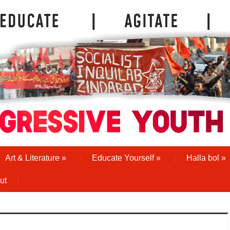
Art & Literature
»
Educate Yourself
»
Halla bol
»
ut