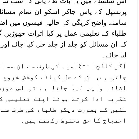
اس سلسلے میں یہ بات طے پائی کہ سب سے پہ
پرنسپل کے پاس جاکر اسکو ان تمام مسائل
سامنے واضح کریگی کہ حالیہ فیسوں میں اضاف
طلباء کے تعلیمی عمل پر کیا اثرات چھوڑیں 
کہ ان مسائل کو جلد از جلد حل کیا جائے او
لیا جائے۔
اگر کالج انتظامیہ کی طرف سے ان مسائ
جاتی ہے، ان کے حل کیلئے کوشش شروع 
اضافہ واپس لیا جاتا ہے تو اس صورت
شکریہ ادا کرتے ہوئے اپنے تعلیمی ک
سکیں گے بصورت دیگر طلباء کی طرف سے 
احتجاج کا حق محفوظ رکھتے ہیں۔