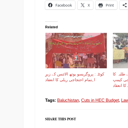
Facebook
X
Print
Related
 طلبہ کا
کوئٹہ: پروگریسو یوتھ الائنس کے زیرِ
اجی کیمپ
اہتمام احتجاجی ریلی کا انعقاد
کا انعقاد
Tags:
Baluchistan
,
Cuts in HEC Budget
,
Law
SHARE THIS POST