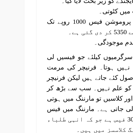
جنڈے کو زیر بحث لایا گیا۔
2۔ حالیہ فیسوں میں اضافہ، جس کے اندر پروموشن فیس 1000 روپے تک
ی سرگرمیوں کیلئے جو فیسیں لی
م نہیں ہوتا۔ فرنیچر کی مرمت
ایک طالب علم سے 800 روپے وصول کئے جاتے ہیں لیکن فرنیچر
 کو علم نہیں۔ سب سے بڑھ کر
طلباء کے داخلے اور کلاسیں تو مارننگ میں ہوتی
 لی جاتی ہے۔ مارننگ میں فیس
10000 ہزار تھی اور ایوننگ یعنی سلف پر 30000 فیس ہے جو کہ انہی طلباء
 کلاسسز میں ہیں۔