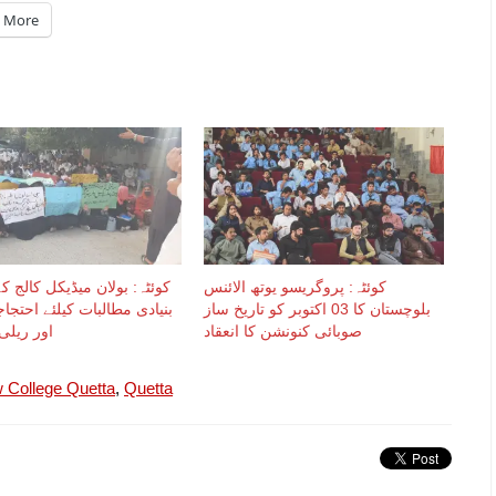
More
کوئٹہ: پروگریسو یوتھ الائنس
کوئٹہ: بولان میڈیکل کالج کے
بلوچستان کا 03 اکتوبر کو تاریخ ساز
بنیادی مطالبات کیلئے احتج
صوبائی کنونشن کا انعقاد
اور ریلی 
 College Quetta
,
Quetta