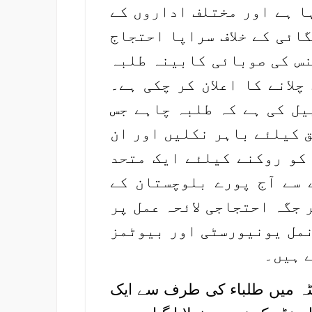
ا ہے اور مختلف اداروں کے
ائی کے خلاف سراپا احتجاج
لائنس کی صوبائی کابینہ طلبہ
لانے کا اعلان کر چکی ہے۔
یل کی ہے کہ طلبہ چاہے جس
 کیلئے باہر نکلیں اور ان
کو روکنے کیلئے ایک متحد
 سے آج پورے بلوچستان کے
 جگہ احتجاجی لائحہ عمل پر
نمل یونیورسٹی اور بیوٹمز
 ہیں۔
ء کو لاء کالج کوئٹہ میں طلباء کی طرف سے ایک