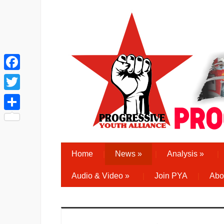
Facebook
Twitter
Share
Home
News
»
Analysis
»
Audio & Video
»
Join PYA
Abo