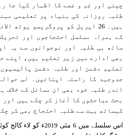
چینی اور غم و غصے کا اظہار کیا جا رہ
طلبہ روزانہ کی بنیاد پر تعلیمی مہنگ
ہیں۔ 26 اپریل کو پروگریسو یوتھ ا
کے ہمراہ مسلسل احتجاجوں اور تحریک چ
ساتھ ہی طلبہ اور نوجوانوں سے یہ اپ
بھی ادارے میں زیر تعلیم ہیں، اپنے حق
تعلیم دشمن اور طلبہ دشمن پالیسیوں 
جدوجہد کا راستہ اپنائیں۔ اس حوالے
اندر طلبہ خود بھی ان مسائل کے خلاف ہر
بحث مباحثوں کا آغاز کر چکے ہیں اور 
کیساتھ بہت سے طلبہ احتجاج بھی کر چکے
اس سلسلے میں 6 مئی 2019