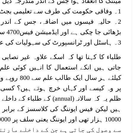
میٹنگ کا انعقاد ہوا جس کے اندر مندرجہ ذیل ای
1۔ وفاقی حکومت کی طرف سے تعلیمی بجٹ میں کٹوتی۔
بڑھائی جا چکی ہے اور ایڈمیشن فیس4700 سے 5350 کر دی گئی ہے۔
3۔ ہاسٹل اور ٹرانسپورٹ کی سہولیات کی عدم موجودگی۔
طلباء کا کہنا تھا کہ اسکے علاوہ غیر نصاب
جاتی ہیں انکے استعمال کا انہیں کوئی عل
کیلئے ہر سال 
پر وہ کیسے اور کہاں خرچ ہوتے ہیں؟ کسی
ظلم یہ کہ سالانہ(annual) کے 
ہیں لیکن فیس ایوننگ کی کلاسسز کے برابر
سے وصول کی جاتی ہے جن کے داخلے مارننگ