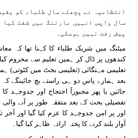
انتظامیہ نے پچھلے سال طلباء کو یقین
سال واپس انہیں مارننگ میں شفٹ کیا 
پیش رفت نہیں ہوسکی۔
میٹنگ میں شریک طلباء کا کہنا تھا کہ معا
کندھوں پر ڈال کر ہمیں تعلیم سے محروم کیا 
تعلیمی مہنگائی (تعلیمی بجٹ میں کٹوتی) 
بعد ہمارے پاس دو ہی راستے بچ جائینگے کہ یا
جائیں یا پھر مجبوراََ احتجاج اور جدوجہد کا
تفصیلی بحث کے بعد متفقہ طور پر آنے والی 
اور پر امن جدوجہد کا عزم کیا گیا اور آخر ت
آواز بلند کرنے کا پختہ ارادہ ظاہر کیا گیا۔