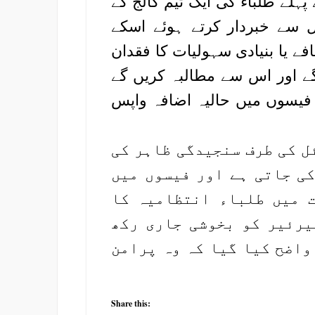
لے طلباء کی ایک ٹیم کالج کے
 سے خبردار کرتے ہوئے اسکے
ے یا بنیادی سہولیات کا فقدان
گے اور اس سے مطالبہ کریں گے
ر فیسوں میں حالیہ اضافہ واپس
ل کی طرف سنجیدگی ظاہر کی
کی جاتی ہے اور فیسوں میں
 میں طلباء انتظامیہ کا
یرئیر کو بخوشی جاری رکھ
واضح کیا گیا کہ وہ پرامن
Share this: