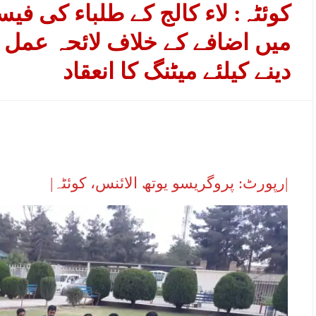
کوئٹہ: لاء کالج کے طلباء کی فی
میں اضافے کے خلاف لائحہ عمل 
دینے کیلئے میٹنگ کا انعقاد
|رپورٹ: پروگریسو یوتھ الائنس، کوئٹہ|