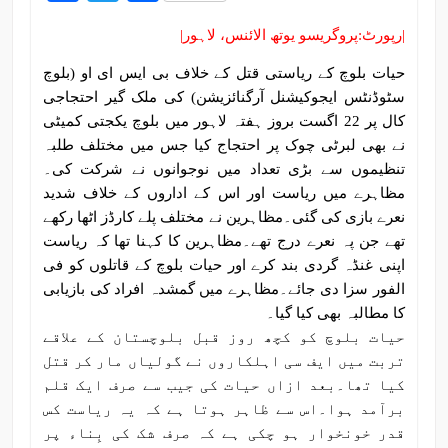
|رپورٹ:پروگریسو یوتھ الائنس، لاہور|
حیات بلوچ کے ریاستی قتل کے خلاف بی ایس ای او (بلوچ
سٹوڈنٹس ایجوکیشنل آرگنائزیشن) کی ملک گیر احتجاجی
کال پر 22 اگست بروز ہفتہ لاہور میں بلوچ یکجتی کمیٹی
نے بھی لبرٹی چوک پر احتجاج کیا جس میں مختلف طلبہ
تنظیموں سے بڑی تعداد میں نوجوانوں نے شرکت کی۔
مظاہرے میں ریاست اور اس کے اداروں کے خلاف شدید
نعرے بازی کی گئی۔مظاہرین نے مختلف پلے کارڈز اٹھا رکھے
تھے جن پہ نعرے درج تھے۔مظاہرین کا کہنا تھا کہ ریاست
اپنی غنڈہ گردی بند کرے اور حیات بلوچ کے قاتلوں کو فی
الفور سزا دی جائے۔مظاہرے میں گمشدہ افراد کی بازیابی
کا مطالبہ بھی کیا گیا۔
حیات بلوچ کو کچھ روز قبل بلوچستان کے علاقے
تربت میں ایف سی اہلکاروں نے گولیاں مار کر قتل
کیا تھا۔بعد ازاں حیات کی جیب سے صرف ایک قلم
برآمد ہوا۔اس سے ظاہر ہوتا ہے کہ یہ ریاست کس
قدر خونخوار ہو چکی ہے کہ صرف شک کی بِناء پر