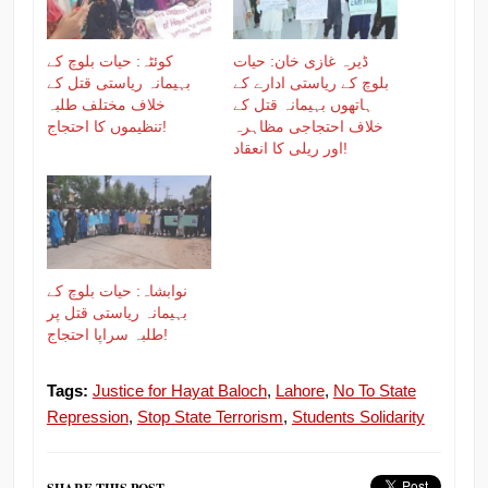
ڈیرہ غازی خان: حیات
کوئٹہ: حیات بلوچ کے
بلوچ کے ریاستی ادارے کے
بہیمانہ ریاستی قتل کے
ہاتھوں بہیمانہ قتل کے
خلاف مختلف طلبہ
خلاف احتجاجی مظاہرہ
تنظیموں کا احتجاج!
اور ریلی کا انعقاد!
نوابشاہ: حیات بلوچ کے
بہیمانہ ریاستی قتل پر
طلبہ سراپا احتجاج!
Tags:
Justice for Hayat Baloch
,
Lahore
,
No To State
Repression
,
Stop State Terrorism
,
Students Solidarity