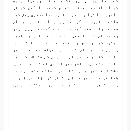
کے سامنے چوراہے پر لٹکایا جائے اور حیات بلوچ
کو انصاف دیا جائے۔ تمام گمشدہ لوگوں کو فی
الفور رہا کیا جائے یا انہیں عدالت میں پیش کیا
جائے۔ انہوں نے کیا کہ یہاں راؤ انوار اور اس
جیسے درندہ صفت لوگ کھلے عام گھومتے ہیں لیکن
ریاست اس قدر اندھی ہے کہ نہتے اور بے قصور
لوگوں کو اپنے جبر و تشدد کا نشانہ بناتی ہے۔
یہ ریاست اور اس کے ادارے عوام کے لیے نہیں
بنائے گئے بلکہ سرمایہ داروں کی حفاظت کے لیے
بنائے گئے ہیں۔ آخر میں انہوں نے کہا کہ ہمیں
مختلف فرقوں میں بٹنے کی بجائے یکجا ہو کر
طبقاتی بنیادوں پر اس لڑائی کو لڑنے کی ضرورت
ہے تبھی ہم کامیاب ہو سکتے ہیں۔