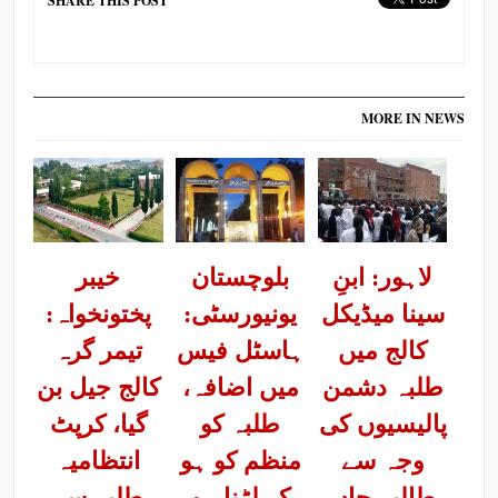
SHARE THIS POST
MORE IN NEWS
لاہور: ابنِ
بلوچستان
خیبر
سینا میڈیکل
یونیورسٹی:
پختونخواہ:
کالج میں
ہاسٹل فیس
تیمر گرہ
طلبہ دشمن
میں اضافہ،
کالج جیل بن
پالیسیوں کی
طلبہ کو
گیا، کرپٹ
وجہ سے
منظم کو ہو
انتظامیہ
طالبہ جاں
کر لڑنا ہو
طلبہ سے