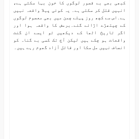
کبھی بھی بے قصور لوگوں کا خون بہا سکتی ہے،
انہیں قتل کر سکتی ہے۔ یہ کوئی پہلا واقعہ نہیں
ہے۔اس سے کچھ روز پہلے چمن میں بھی معصوم لوگوں
کے چیتھڑے اڑائے گئے۔برمش کا واقعہ ہوا اور
اگر تاریخ اٹھا کے دیکھیں تو ایسے ان گنت
واقعات ہو چکے ہیں لیکن آج تک کسی بے گناہ کو
انصاف نہیں مل سکا اور قاتل آزاد گھوم رہے ہیں۔