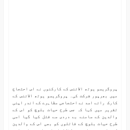
پروگریسو یوتھ الائنس کے کارکنوں نے اس احتجاج
میں بھرپور شرکت کی۔ پروگریسو یوتھ الائنس کے
کارک رائے اسد نے احتجاجی مظاہرے کے اندر اپنی
تقریر میں کہا کہ جس طرح حیات بلوچ کو اس کے
والدین کے سامنے بے دردی سے قتل کیا گیا اسی
طرح حیات بلوچ کے قاتلوں کو بھی اس کے والدین