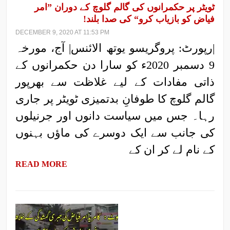
ٹویٹر پر حکمرانوں کی گالم گلوچ کے دوران ”امر
فیاض کو بازیاب کرو“ کی صدا بلند!
DECEMBER 9, 2020 AT 11:53 PM
|رپورٹ: پروگریسو یوتھ الائنس| آج، مورخہ
9 دسمبر 2020ء کو سارا دن حکمرانوں کے
ذاتی مفادات کے لیے غلاظت سے بھرپور
گالم گلوچ کا طوفانِ بدتمیزی ٹویٹر پر جاری
رہا۔ جس میں سیاست دانوں اور جرنیلوں
کی جانب سے ایک دوسرے کی ماؤں بہنوں
کے نام لے کر ان کے
READ MORE