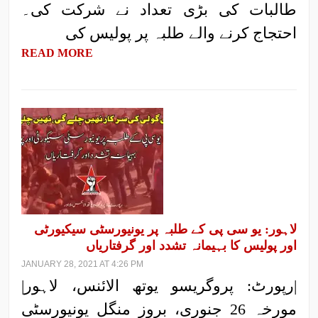
طالبات کی بڑی تعداد نے شرکت کی۔
احتجاج کرنے والے طلبہ پر پولیس کی
READ MORE
لاہور: یو سی پی کے طلبہ پر یونیورسٹی سیکیورٹی
اور پولیس کا بہیمانہ تشدد اور گرفتاریاں
JANUARY 28, 2021 AT 4:26 PM
|رپورٹ: پروگریسو یوتھ الائنس، لاہور|
مورخہ 26 جنوری، بروز منگل یونیورسٹی