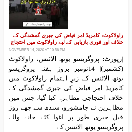
راولاکوٹ: کامریڈ امر فیاض کی جبری گمشدگی کے
خلاف اور فوری بازیابی کے لیے راولاکوٹ میں احتجاج
NOVEMBER 14, 2020 AT 10:56 PM
|رپورٹ: پروگریسو یوتھ الائنس، راولاکوٹ
(کشمیر)| 14نومبر بروز ہفتہ پروگریسو
یوتھ الائنس کے زیرِ اہتمام راولاکوٹ میں
کامریڈ امر فیاض کی جبری گمشدگی کے
خلاف احتجاجی مظاہرہ کیا گیا، جس میں
مظاہرین نے جامشورو، سندھ سے چھے روز
قبل جبری طور پر اغوا کئے جانے والے
پروگریسو یوتھ الائنس کے