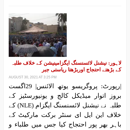
لاہور: نیشنل لائسنسنگ ایگزامینیشن کے خلاف طلبہ
کے بڑھتے احتجاج اوربڑھتا ریاستی جبر
AUGUST 30, 2021 AT 3:25 PM
|رپورٹ: پروگریسو یوتھ الائنس| 29اگست
بروز اتوار میڈیکل کالج و یونیورسٹیز کے
طلبہ نے نیشنل لائسنسنگ ایگزام (NLE) کے
خلاف این ایل ای سنٹر برکت مارکیٹ کے
باہر بھر پور احتجاج کیا جس میں طلباء و