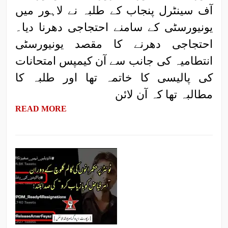
آف سینٹرل پنجاب کے طلبہ نے لاہور میں
یونیورسٹی کے سامنے احتجاجی دھرنا دیا۔
احتجاجی دھرنے کا مقصد یونیورسٹی
انتطامیہ کی جانب سے آن کیمپس امتحانات
کی پالیسی کا خاتمہ تھا اور طلبہ کا
مطالبہ تھا کہ آن لائن
READ MORE