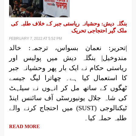
بنگلہ دیش: وحشیانہ ریاستی جبر کے خلاف طلبہ کی
ملک گیر احتجاجی تحریک
FEBRUARY 7, 2022 AT 5:52 PM
|تحریر: نعمان بسواس، ترجمہ: خالد
مندوخیل| بنگلہ دیش میں پولیس اور
ریاستی حکام نے ایک بار پھر وحشیانہ جبر
کا استعمال کیا ہے۔ چھاترا لیگ جیسے
ٹھگوں کے ساتھ مل کر انہوں نے سیلہٹ
کی شاہ جلال یونیورسٹی آف سائنس اینڈ
ٹیکنالوجی (SUST) میں احتجاج کرنے والے
طلبہ حملہ کیا۔
READ MORE