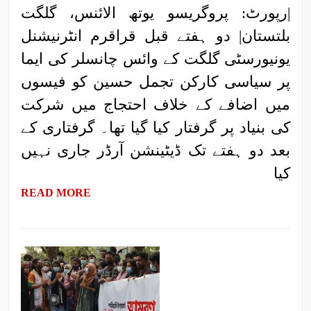
|رپورٹ: پروگریسو یوتھ الائنس، گلگت
بلتستان| دو ہفتے قبل قراقرم انٹرنیشنل
یونیورسٹی گلگت کے وائس چانسلر کی ایما
پر سیاسی کارکن تجمل حسین کو فیسوں
میں اضافے کے خلاف احتجاج میں شرکت
کی بنیاد پر گرفتار کیا گیا تھا۔ گرفتاری کے
بعد دو ہفتے تک ڈیٹینشن آرڈر جاری نہیں
کیا
READ MORE