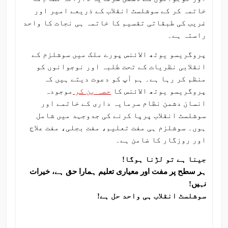
خاتمہ کر کے سوشلسٹ انقلاب کے ذریعے امیر اور
غریب کی طبقاتی تقسیم کا خاتمہ ہی نجات کا واحد
راستہ ہے۔
پروگریسو یوتھ الائنس پورے ملک میں سوشلزم کے
انقلابی نظریات کے تحت طلبہ اور نوجوانوں کو
منظم کر رہا ہے۔ ہم آپ کو دعوت دیتے ہیں کہ
پروگریسو یوتھ الائنس کا
حصہ بن کر
موجودہ
انسان دشمن نظام سرمایہ داری کے خاتمے اور
سوشلسٹ انقلاب پرپا کرنے کی جدوجہد میں شامل
ہوں۔ سوشلزم ہی مفت تعلیم، مفت بجلی، مفت علاج
اور روزگار کا ضامن ہے۔
جینا ہے تو لڑنا ہوگا!
ہر سطح پر مفت اور معیاری تعلیم ہمارا حق ہے، خیرات
نہیں!
سوشلسٹ انقلاب ہی واحد حل ہے!