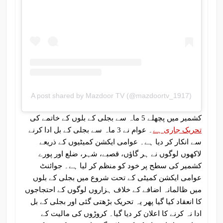
A post shared by Mazdoor TV (@mazdoortv_1917)
کشمیر میں پچھلے 5 ماہ سے بجلی کے بلوں کے خاتمے کی
تحریک جاری ہے
۔ عوام نے 3 ماہ سے بجلی کے بل ادا کرنے
سے انکار کر دیا ہے۔ عوامی ایکشن کمیٹیوں کے ذریعے
لاکھوں لوگوں نے ہر گاؤں، قصبے، شہر، ضلع اور پورے
کشمیر کی سطح پر خود کو منظم کر لیا ہے۔ جوائنٹ
عوامی ایکشن کمیٹی کے تحت شروع میں بجلی کے بلوں
میں ظالمانہ اضافے کے خلاف ہزاروں لوگوں کے احتجاجوں
کا انعقاد کیا گیا پھر یہ تحریک بڑھتی گئی اور بجلی کے بل
ادا نہ کرنے کا اعلان کر دیا گیا۔ کروڑوں کی مالیت کے