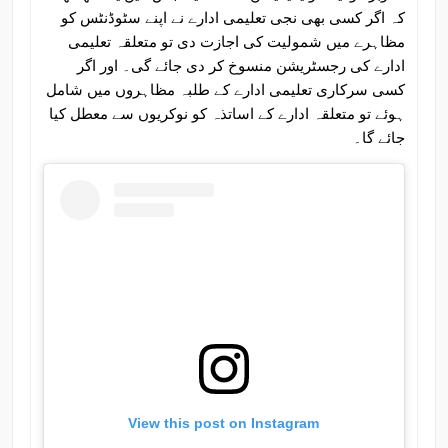
کہ اگر کسی بھی نجی تعلیمی ادارے نے اپنے سٹوڈنٹس کو
مظاہرے میں شمولیت کی اجازت دی تو متعلقہ تعلیمی
ادارے کی رجسٹریشن منسوخ کر دی جائے گی۔ اور اگر
کسی سرکاری تعلیمی ادارے کے طلبہ مظاہروں میں شامل
ہوئے تو متعلقہ ادارے کے اساتذہ کو نوکریوں سے معطل کیا
جائے گا۔
View this post on Instagram