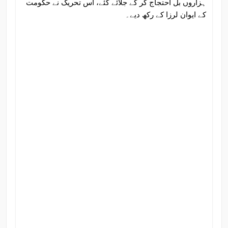
ہزاروں بل احتجاج کر کے جلائے گئے، اس تحریک نے حکومت
کے ایوان لرزا کے رکھ دیے۔