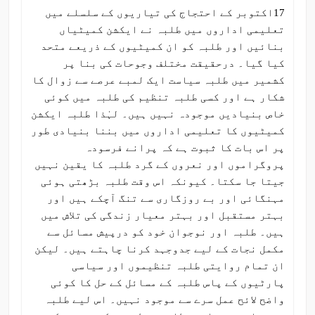
17اکتوبر کے احتجاج کی تیاریوں کے سلسلے میں
تعلیمی اداروں میں طلبہ نے ایکشن کمیٹیاں
بنائیں اور طلبہ کو ان کمیٹیوں کے ذریعے متحد
کیا گیا۔ درحقیقت مختلف وجوحات کی بنا پر
کشمیر میں طلبہ سیاست ایک لمبے عرصے سے زوال کا
شکار ہے اور کسی طلبہ تنظیم کی طلبہ میں کوئی
خاص بنیادیں موجودہ نہیں ہیں۔ لہٰذا طلبہ ایکشن
کمیٹیوں کا تعلیمی اداروں میں بننا بنیادی طور
پر اس بات کا ثبوت ہے کہ پرانے فرسودہ
پروگراموں اور نعروں کے گرد طلبہ کا یقین نہیں
جیتا جا سکتا۔ کیونکہ اس وقت طلبہ بڑھتی ہوئی
مہنگائی اور بے روزگاری سے تنگ آچکے ہیں اور
بہتر مستقبل اور بہتر معیار زندگی کی تلاش میں
ہیں۔ طلبہ اور نوجوان خود کو درپیش مسائل سے
مکمل نجات کے لیے جدوجہد کرنا چاہتے ہیں۔ لیکن
ان تمام روایتی طلبہ تنظیموں اور سیاسی
پارٹیوں کے پاس طلبہ کے مسائل کے حل کا کوئی
واضح لائح عمل سرے سے موجود نہیں۔ اس لیے طلبہ