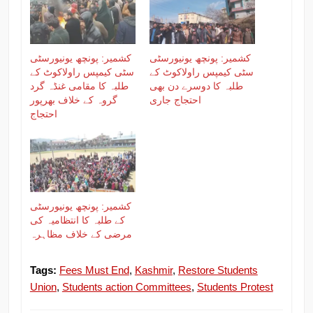
کشمیر: پونچھ یونیورسٹی
کشمیر: پونچھ یونیورسٹی
سٹی کیمپس راولاکوٹ کے
سٹی کیمپس راولاکوٹ کے
طلبہ کا دوسرے دن بھی
طلبہ کا مقامی غنڈہ گرد
احتجاج جاری
گروہ کے خلاف بھرپور
احتجاج
کشمیر: پونچھ یونیورسٹی
کے طلبہ کا انتظامیہ کی
مرضی کے خلاف مظاہرہ
Tags:
Fees Must End
,
Kashmir
,
Restore Students
Union
,
Students action Committees
,
Students Protest