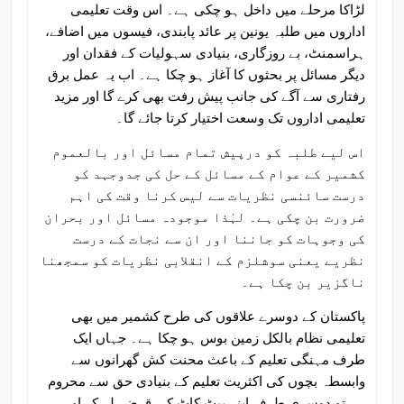
لڑاکا مرحلے میں داخل ہو چکی ہے۔ اس وقت تعلیمی
اداروں میں طلبہ یونین پر عائد پابندی، فیسوں میں اضافے،
ہراسمنٹ، بے روزگاری، بنیادی سہولیات کے فقدان اور
دیگر مسائل پر بحثوں کا آغاز ہو چکا ہے۔ اب یہ عمل برق
رفتاری سے آگے کی جانب پیش رفت بھی کرے گا اور مزید
تعلیمی اداروں تک وسعت اختیار کرتا جائے گا۔
اس لیے طلبہ کو درپیش تمام مسائل اور بالعموم
کشمیر کے عوام کے مسائل کے حل کی جدوجہد کو
درست سائنسی نظریات سے لیس کرنا وقت کی اہم
ضرورت بن چکی ہے۔ لہٰذا موجودہ مسائل اور بحران
کی وجوہات کو جاننا اور ان سے نجات کے درست
نظریے یعنی سوشلزم کے انقلابی نظریات کو سمجھنا
ناگزیر بن چکا ہے۔
پاکستان کے دوسرے علاقوں کی طرح کشمیر میں بھی
تعلیمی نظام بالکل زمین بوس ہو چکا ہے۔ جہاں ایک
طرف مہنگی تعلیم کے باعث محنت کش گھرانوں سے
وابسطہ بچوں کی اکثریت تعلیم کے بنیادی حق سے محروم
ہے تو دوسری طرف اپنے پیٹ کاٹ کر، قرضے لے کر اور