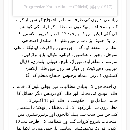
A post shared by Progressive Youth Alliance (Official) (@pya1917)
ریاستی اداروں کی طرف سے اس احتجاج کو سبوتاژ کرنے
کے لیے مختلف ہتھکنڈوں سے طلبہ کو ڈرانے کی کوشش
کی گئی لیکن اس کے باوجود 17 اکتوبر کو پورے کشمیر کے
ہر ایک چھوٹے بڑے شہر میں طلبہ کے شاندار احتجاجی
مظاہرے منعقد کیے گئے۔ جن میں راولاکوٹ، کھائیگلہ، علی
سوجل، ہجیرہ، عباسپور، کوٹلی، نکیال، باغ، تراڑکھل،
سہنسہ، مظفرآباد، تھوراڑ، بلوچ، حویلی، پلندری، ڈڈیال،
میرپور، دھیرکوٹ اور دیگر شہروں میں طلبہ ایکشن
کمیٹیوں کے زیر اہتمام پرجوش احتجاج منظم کیے گئے۔
ان احتجاجوں کے بنیادی مطالبات میں بجلی بلوں کے خاتمے،
طلبہ یونین کی بحالی اور طلبہ کو درپیش دیگر مسائل کا
خاتمہ شامل تھے۔ حکومت نے طلبہ کو 17 اکتوبر کے
مظاہروں سے باز رکھنے کے لیے مختلف ہتھکنڈے استعمال
کیے جن میں سب سے پہلے کالجوں اور یونیورسٹیوں میں
امتحانات شروع کروائے گئے اور انتظامیہ کی طرف سے 10
اکتوبر کو ایک نوٹیفیکیشن سامنے آیا، جس میں یہ لکھا تھا