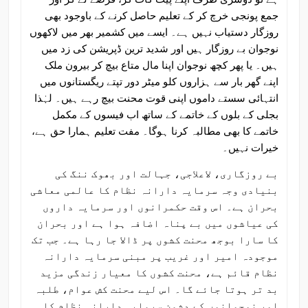
جمع پونجی خرچ کر کے تعلیم حاصل کرنے کے باوجود بھی
روزگار دستیاب نہیں ہے۔ ایسے میں کشمیر بھر میں لاکھوں
نوجوان بے روزگار ہیں اور شدید ترین ڈپریشن کی زد میں
ہیں۔ یا پھر کچھ نوجوان اپنا مال متاع بیچ کر بیرون ملک
اپنے گھر بار سے ہزاروں کلو میٹر دور تپتے ریگستانوں میں
انتہائی سستے داموں اپنی قوت محنت بیچ رہے ہیں۔ لہٰذا
بجلی کے بلوں کے خاتمے کے ساتھ اب فیسوں کے مکمل
خاتمے کا بھی مطالبہ کرنا ہوگا۔ مفت تعلیم ہمارا حق ہے،
خیرات نہیں۔
بے روزگاری، لاعلاجی، جہالت اور بھوک ننگ کی
بنیادی وجہ سرمایہ دارانہ نظام کا عالمی معاشی
بحران ہے۔ اس وقت حکمرانوں اور سرمایہ داروں
کی عیاشوں میں بے پناہ اضافہ ہوا ہے اور بحران
کا سارا بوجھ محنت کشوں پر ڈالا جا رہا ہے۔ جب تک
موجودہ امیر اور غریب پر مبنی سرمایہ دارانہ
نظام قائم ہے، محنت کشوں کا معیار زندگی مزید
بد تر ہوتا جائے گا۔ اس لیے محنت کش عوام، طلبہ
اور نوجوانوں کے دشمن سرمایہ دارانہ نظام کا