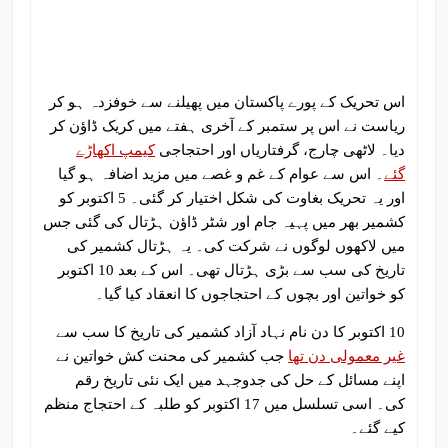
اس تحریک کے پورے پاکستان میں پھیلنے سے خوفزدہ ہو کر
ریاست نے اس پر ستمبر کے آخری ہفتے میں کریک ڈاؤن کر
دیا۔ لاٹھی چارج، گرفتاریاں اور احتجاجی
کیمپ اکھاڑے
گئے
۔ اس سے عوام کے غم و غصے میں مزید اضافہ ہو گیا
اور یہ تحریک بغاوت کی شکل اختیار کر گئی۔ 5 اکتوبر کو
کشمیر بھر میں پہیہ جام اور شٹر ڈاؤن ہڑتال کی گئی جس
میں لاکھوں لوگوں نے شرکت کی۔ یہ ہڑتال کشمیر کی
تاریخ کی سب سے بڑی ہڑتال تھی۔ اس کے بعد 10 اکتوبر
کو خواتین اور بچوں کے احتجاجوں کا انعقاد کیا گیا۔
10 اکتوبر کا دن نام نہاد آزاد کشمیر کی تاریخ کا سب سے
غیر معمولی دن تھا
جب کشمیر کی محنت کش خواتین نے
اپنے مسائل کے حل کی جدوجہد میں ایک نئی تاریخ رقم
کی۔ اسی تسلسل میں 17 اکتوبر کو طلبہ کے احتجاج منظم
کیے گئے۔