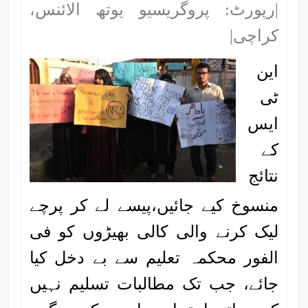
|رپورٹ: پروگریسیو یوتھ الائنس،
کراچی|
این
ٹی
ایس
کے
نتائج
منسوخ کیے جائیں،پیسے لے کر پرچے
لیک کرنے والی کالی بھیڑوں کو فی
الفور محکمہ تعلیم سے بے دخل کیا
جائے، جب تک مطالبات تسلیم نہیں