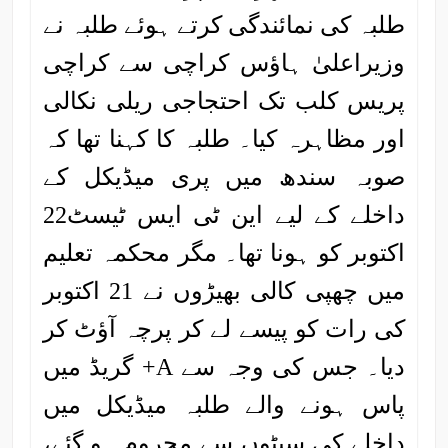
طلبہ کی نمائندگی کرتے ہوئے طلبہ نے
وزیراعلیٰ ہاؤس کراچی سے کراچی
پریس کلب تک احتجاجی ریلی نکالی
اور مظاہرہ کیا۔ طلبہ کا کہنا تھا کہ
صوبہ سندھ میں پری میڈیکل کے
داخلے کے لیے این ٹی ایس ٹیسٹ22
اکتوبر کو ہونا تھا۔ مگر محکمہ تعلیم
میں چھپی کالی بھیڑوں نے 21 اکتوبر
کی رات کو پیسے لے کر پرچہ آؤٹ کر
دیا۔ جس کی وجہ سے A+ گریڈ میں
پاس ہونے والے طلبہ میڈیکل میں
داخلے کی سیٹوں سے محروم ہو گئے،