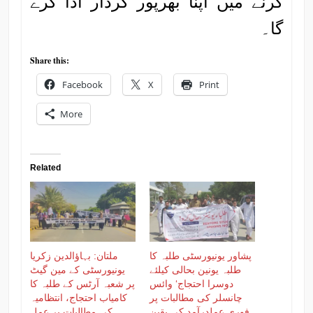
کرنے میں اپنا بھرپور کردار ادا کرے
گا۔
Share this:
Facebook
X
Print
More
Related
پشاور یونیورسٹی طلبہ کا
ملتان: بہاؤالدین زکریا
طلبہ یونین بحالی کیلئے
یونیورسٹی کے مین گیٹ
دوسرا احتجاج‘ وائس
پر شعبہ آرٹس کے طلبہ کا
چانسلر کی مطالبات پر
کامیاب احتجاج، انتظامیہ
فوری عملدرآمد کی یقین
کی مطالبات پر عمل