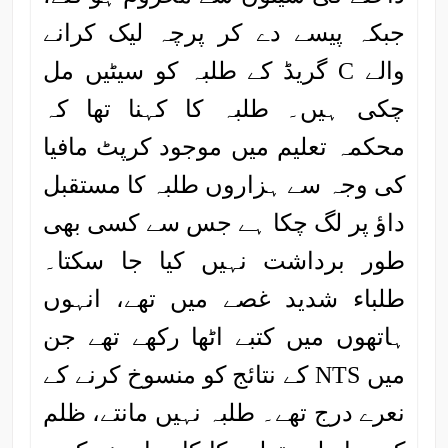
جبکہ پیسے دے کر پرچہ لیک کرانے
والے C گریڈ کے طلبہ کو سیٹیں مل
چکی ہیں۔ طلبہ کا کہنا تھا کہ
محکمہ تعلیم میں موجود کرپٹ مافیا
کی وجہ سے ہزاروں طلبہ کا مستقبل
داؤ پر لگ چکا ہے جس سے کسی بھی
طور برداشت نہیں کیا جا سکتا۔
طلباء شدید غصے میں تھے، انہوں
ہاتھوں میں کتبے اٹھا رکھے تھے جن
میں NTS کے نتائج کو منسوخ کرنے کے
نعرے درج تھے۔ طلبہ نہیں مانتے، ظلم