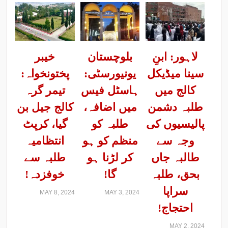
لاہور: ابنِ
بلوچستان
خیبر
سینا میڈیکل
یونیورسٹی:
پختونخواہ:
کالج میں
ہاسٹل فیس
تیمر گرہ
طلبہ دشمن
میں اضافہ،
کالج جیل بن
پالیسیوں کی
طلبہ کو
گیا، کرپٹ
وجہ سے
منظم کو ہو
انتظامیہ
طالبہ جاں
کر لڑنا ہو
طلبہ سے
بحق، طلبہ
گا!
خوفزدہ!
سراپا
MAY 8, 2024
MAY 3, 2024
احتجاج!
MAY 2, 2024