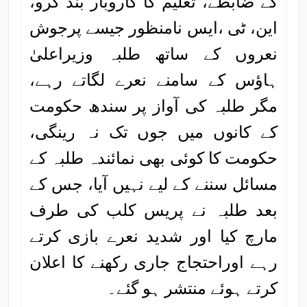
کے ضابطے، تعلیم کا کاروبار بند کرو،
این، ٹی ،ایس نامنظور جیسے پرجوش
نعروں کے ساتھ طلبہ وزیراعلیٰ
ہاؤس کے سامنے نعرے لگاتے رہے،
مگر طلبہ کی آواز پر سندھ حکومت
کے کانوں میں جوں تک نہ رینگی،
حکومت کا کوئی بھی نمائندہ طلبہ کے
مسائل سننے کے لیے نہیں آیا، جس کے
بعد طلبہ نے پریس کلب کی طرف
مارچ کیا اور شدید نعرے بازی کرتے
رہے اوراحتجاج جاری رکھنے کا اعلان
کرتے ہوئے منتشر ہو گئے۔