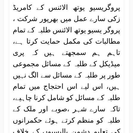
پروگریسیو یوتھ الائنس کے کامریڈ
زکی سارے عمل میں بھرپور شرکت ،
پروگر یسیو یوتھ الائنس طلبہ کے تمام
مطالبات کی مکمل حمایت کرتا ہے،
تاہم ہم سمجھتے ہیں کہ پری
میڈیکل کے طلبہ کے مسائل مجموعی
طور پر طلبہ کے مسائل سے الگ نہیں
ہیں، اس لیے اس احتجاج میں تمام
طلبہ کے مسائل کو شامل کرنا چاہیے،
تاکہ سارے شہر ،صوبے اور ملک کے
طلبہ کو منظم کرتے ہوئے حکمرانوں
کی تعلیم دشمن پالیسیوں کے خلاف