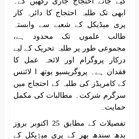
کیے جاتے احتجاج جاری رکھیں گے۔
ابھی تک طلبہ احتجاج کا دائرہ کار
پری میڈیکل کے شعبے سے وابستہ
طالب علموں تک محدود ہے،
مجموعی طور پر طلبہ تحریک کے لیے
درکار پروگرام اور لائحہ عمل کا
فقدان ہے۔ پروگریسیو یوتھ ا لائنس
کے کامریڈز کی طلبہ کے احتجاج میں
سرگرم شرکت۔ مطالبات کی مکمل
حمایت۔
تفصیلات کے مطابق 25 اکتوبر بروز
بدھ سندھ بھر کے پری میڈٖیکل کے