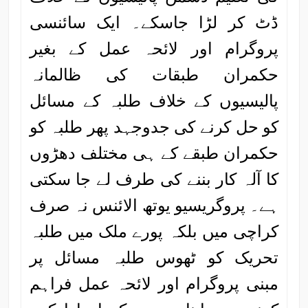
ڈٹ کر لڑا جاسکے۔ ایک سائنسی
پروگرام اور لائحہ عمل کے بغیر
حکمران طبقات کی ظالمانہ
پالیسیوں کے خلاف طلبہ کے مسائل
کو حل کرنے کی جدوجہد پھر طلبہ کو
حکمران طبقے کے ہی مختلف دھڑوں
کا آلہ کار بننے کی طرف لے جا سکتی
ہے۔ پروگریسیو یوتھ الائنس نہ صرف
کراچی میں بلکہ پورے ملک میں طلبہ
تحریک کو ٹھوس طلبہ مسائل پر
مبنی پروگرام اور لائحہ عمل فراہم