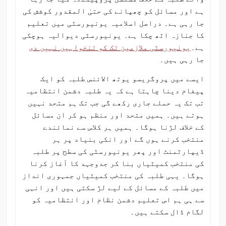
ہے اور مسائل کو چھپانے کی حتیٰ المقدور کوشش کی
جا رہی ہے۔ دراصل اسلامیہ یونیورسٹی میں تعلیم
کا جنازہ اٹھ چکا ہے۔ یونیورسٹی دیوالیہ ہوچکی
ہے۔
یونیورسٹی ملازمین تک کو تنخواہیں نہیں دی
جا رہی ہیں۔
ایسے میں پروگریسو یوتھ الائنس طلبہ کو ایک
پیغام دینا چاہتا ہے کہ یہ طلبہ دشمن انتظامیہ
تب تک یہ حملے جاری رکھے گی جب تک ہم متحد نہیں
ہوتے ہیں۔ ہمیں متحد اور منظم ہو کر ان مسائل
کے خلاف لڑنا ہوگا۔ ہمیں ہر کلاس سے نمائندے
منتخب کرنے ہوں گے اور انکی بنیاد پر ہر
ڈیپارٹمنٹ اور پھر یونیورسٹی کی سطح پر طلبہ
کی منتخب کمیٹیاں بنا کر جدوجہد کا آغاز کرنا
ہوگا۔ یہی طلبہ کی منتخب کمیٹیاں جمہوری انداز
میں طلبہ کے مسائل کے لیے لڑ سکتی ہیں اور انہی
سے ہی ہم اس تعلیم دشمن نظام اور انتظامیہ کو
لگام ڈال سکتے ہیں۔