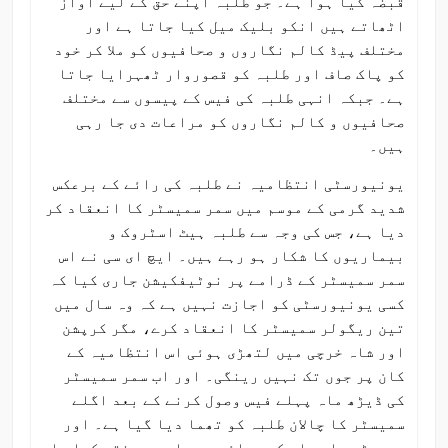
قبضہ کیا ہوا ہے۔ جو طلبہ اپنے حق کے لیے آواز
اٹھاتے ہیں انکو بلیک میل کیا جاتا ہے اور
مختلف پیڈ کالم نگاروں و صحافیوں کو ملا کر خود
کو پاک صاف اور طلبہ کو قصوروار ٹھہرایا جاتا
ہے۔ جبکہ انہی طلبہ کی فیس کے پیسوں سے مختلف
صحافیوں و کالم نگاروں کو مراعات دی جا رہی
ہیں۔
یونیورسٹی انتظامیہ نے طلبہ کی رائے کے برعکس
شدید گرمی کے موسم میں سمر سمیسٹر کا انعقاد کر
دیا ہے، جس کی وجہ سے طلبہ ہیٹ اسٹروک و
بیماریوں کا شکار ہو رہے ہیں۔ ایچ ای سی نے اس
سمر سمیسٹر کے ڈرامے پر نوٹیفکیشن جاری کیا کہ
کسی یونیورسٹی کو اجازت نہیں ہے کہ وہ سال میں
تین ریگولر سمیسٹر کا انعقاد کرے، مگر کرپشن
اور شاہ خرچی میں لتھڑی ہوئی اس انتظامیہ کے
کان پر جوں تک نہیں رینگی۔ اور اب سمر سمیسٹر
کی ڈیڑھ ماہ پہلے فیس وصول کرنے کے بعد اگلے
سمیسٹر کا چالان طلبہ کو تھما دیا گیا ہے۔ اور