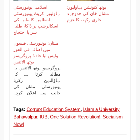
یوتھ کنونشن بہاولپور:
اسلامیہ یونیورسٹی
مشال خان کی جدوجہد
بہاولپور: کرپٹ یونیورسٹی
جاری رکھنے کا عزم
انتظامیہ کا طلبہ کی
اسکالرشپ پر ڈاکا، طلبہ
سراپا احتجاج
ملتان: یونیورسٹی فیسوں
میں اضافہ فی الفور
واپس لیا جائے؛ پروگریسو
یوتھ الائنس
پروگریسو یوتھ الائنس یہ
مطالبہ کرتا ہے کہ
بہاؤالدین زکریا
یونیورسٹی ملتان کی
جانب سے اعلان کردہ
فیسوں میں 10 فیصد
اضافہ فی الفور واپس لیا
Tags:
Corrupt Education System
,
Islamia University
جائے۔ اگر فیسوں میں
Bahawalpur
,
IUB
,
One Solution Revolution!
,
Socialism
اضافہ واپس نہ لیا گیاتو
Now!
احتجاج کی کال دیں گے