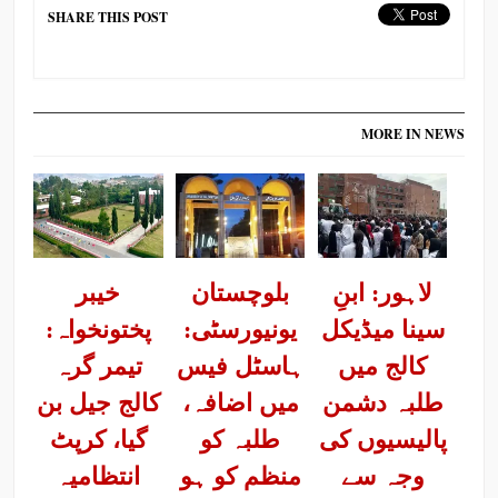
SHARE THIS POST
MORE IN NEWS
لاہور: ابنِ
بلوچستان
خیبر
سینا میڈیکل
یونیورسٹی:
پختونخواہ:
کالج میں
ہاسٹل فیس
تیمر گرہ
طلبہ دشمن
میں اضافہ،
کالج جیل بن
پالیسیوں کی
طلبہ کو
گیا، کرپٹ
وجہ سے
منظم کو ہو
انتظامیہ