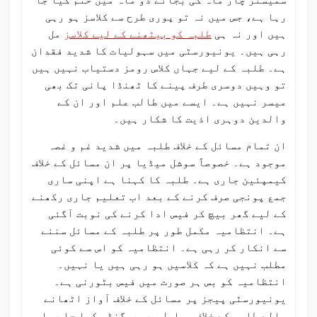
سمیسٹر چار ماہ کی بجائے دو ماہ میں ختم کیا جا
رہا ہے، جس میں نہ تو پوری طرح سے کلاسز ہو رہی
ہیں اور نہ ہی
طلبہ کو بیٹھنے کے لیے کلاسز
مل
رہی ہیں۔ یونیورسٹی میں سہولیات کا شدید فقدان
ہے۔ طلبہ کے لیے جہاں کلاس رومز دستیاب نہیں ہیں
تو وہیں دوسری طرف پینے کا ٹھنڈا پانی تک بھی
میسر نہیں ہے۔ ایسے میں طالب علم اور ان کے
والدین دوہری اذیت کا شکار ہیں۔
ان تمام مسائل کے خلاف طلبہ میں شدید غم و غصہ
موجود ہے۔ خصوصاََ سوشل میڈیا پر ان مسائل کے خلاف
کیمپئین جاری ہے۔ طلبہ کا کہنا ہے اپنی ساری
جمع پونجی صرف کرنے کے بعد اب تعلیم جاری رکھنے
کے لیے گھر بیچ کر فیس ادا کرنے کی نوبت آگئی
ہے۔ انتظامیہ مکمل طور پر طلبہ کے مسائل سننے
سے انکار کر رہی ہے۔ انتظامیہ کو اس سے کوئی
مطلب نہیں ہے کہ کلاسیں ہو رہی ہیں یا نہیں۔
انتظامیہ کو بس ہر صورت میں فیس بٹورنی ہے۔
یونیورسٹی پیجز پر مسائل کے خلاف آواز اٹھانے
والے طلبہ کے خلاف مسلسل پروپیگنڈہ کیا جا رہا