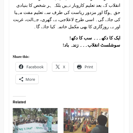
انقلاب کے بعد تعلیم کاروبار نہیں بلکہ ہر شخص کا بنیادی
حق ہوگا اور مزدور ریاست کی طرف سے تعلیم مفت مہیا
کی جائے گی۔ اسی طرح لاعلاجی، بے گھری، جہالت، غربت
اور بے روزگاری کا بھی مکمل خاتمہ کیا جائے گا۔
ایک کا دکھ۔۔۔ سب کا دکھ!
سوشلسٹ انقلاب۔۔۔ زندہ باد!
Share this:
Facebook
X
Print
More
Related