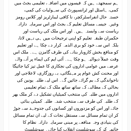
ہم سمجھتے ہیں کہ فیسوں میں اضافہ، تعلیمی بجٹ میں
کمی، ہاسٹل اور ٹرانسپورٹ کی سہولیات کی کمی،
خستہ حال انفراسٹرکچر، نا کافی لیبارٹریز اور کلاس رومز
وغیرہ جیسے مسائل تعلیم کے بجٹ اور اس سرمایہ دارانہ
ریاست سے وابستہ ہیں۔ اور اس ملک کی ریاست اور
حکمران طبقہ تعلیم کو اپنی ترجیحات میں ہی نہیں لاتا،
بلکہ اس سے خود کو بری الذمہ کرار دے چکا ہے اور تعلیم
کو منافع بخش کاروبار بنانے کی طرف گامزن ہے۔ ملک اس
وقت عملاََ دیوالیہ ہو چکا ہے۔ آئی ایم کی ایماء پر آنے والے
عرصے میں عوامی اداروں کی نجکاری کا عمل تیز کیا جائیگا
اور محنت کش عوام پر مہنگائی، بے روزگاری، لاعلاجی اور
ناخواندگی کے بم گرائے جائیں گے۔ اس لیے طلبہ یونین کی
بحالی کے مطالبے کے ساتھ ساتھ ملک کے تمام تعلیمی
اداروں میں طلبہ کی منتخب کمیٹیاں تشکیل دے کر ملک بھر
کے طلبہ کی طرف سے منتخب شدہ طلبہ کمیٹی بنائی
جائے اور اس کو مزدوروں اور کسانوں کی جدوجہد سے جوڑ
کر ان تمام مسائل سے مستقل نجات کے لیے ان تمام مسائل
کی بنیادی وجہ منافعے پر مبنی سرمایہ دارانہ نظام کا
خاتمہ کر کے سوشلست انقلاب کیا جائے۔ سوشلسٹ