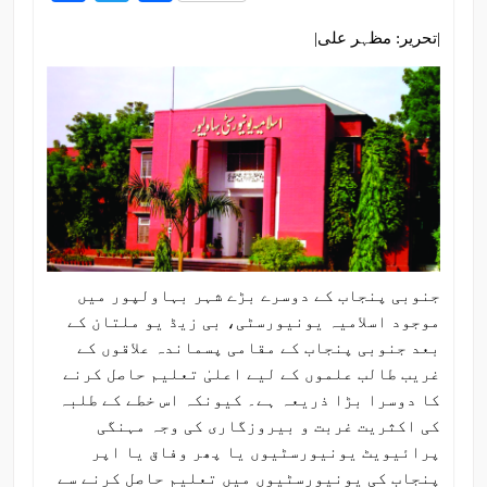
|تحریر: مظہر علی|
جنوبی پنجاب کے دوسرے بڑے شہر بہاولپور میں
موجود اسلامیہ یونیورسٹی، بی زیڈ یو ملتان کے
بعد جنوبی پنجاب کے مقامی پسماندہ علاقوں کے
غریب طالب علموں کے لیے اعلیٰ تعلیم حاصل کرنے
کا دوسرا بڑا ذریعہ ہے۔ کیونکہ اس خطے کے طلبہ
کی اکثریت غربت و بیروزگاری کی وجہ مہنگی
پرائیویٹ یونیورسٹیوں یا پھر وفاق یا اپر
پنجاب کی یونیورسٹیوں میں تعلیم حاصل کرنے سے