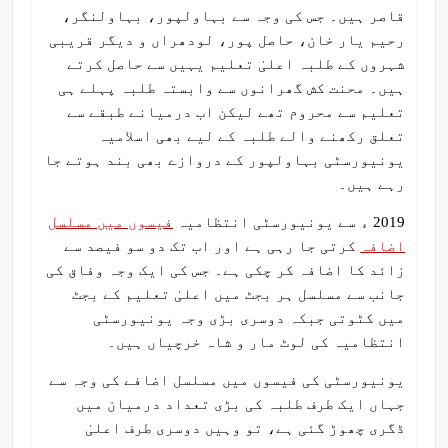
قاصر ہیں۔ جس کی وجہ سے بہاولپور، بہاولنگر،
رحیم یار خان، حاصل پور، لودھراں و دیگر قریبی
شہروں کے طلبہ اعلیٰ تعلیم یہیں سے حاصل کرتے
ہیں۔ محنت کش گھرانوں سے وابستہ طلبہ پہلے ہی
تعلیم سے محروم تھے لیکن اب درمیانے طبقے سے
تعلق رکھنے والے طلبہ کے لیے بھی اسلامیہ
یونیورسٹی بہاولپور کے دروازے بھی بند ہوتے جا
رہے ہیں۔
2019 ء سے یونیورسٹی انتظامیہ
فیسوں میں مسلسل
اضافہ
کرتی جا رہی ہے اور اب تک دو سو فیصد سے
زائد کا اضافہ کر چکی ہے۔ جس کی ایک وجہ وفاق کی
جانب سے مسلسل ہر بجٹ میں اعلیٰ تعلیم کے بجٹ
میں کٹوتی جبکہ دوسری بڑی وجہ یونیورسٹی
انتظامیہ کی لوٹ مار و شاہ خرچیاں ہیں۔
یونیورسٹی کی فیسوں میں مسلسل اضافے کی وجہ سے
جہاں ایک طرف طلبہ کی بڑی تعداد درمیان میں
ڈگری چھوڑ گئی ہے، تو وہیں دوسری طرف اعلیٰ