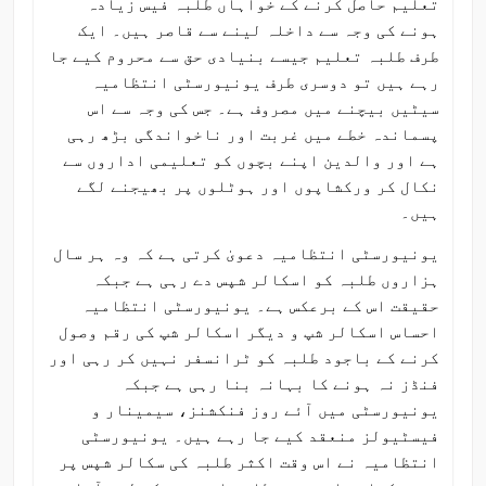
تعلیم حاصل کرنے کے خواہاں طلبہ فیس زیادہ
ہونے کی وجہ سے داخلہ لینے سے قاصر ہیں۔ ایک
طرف طلبہ تعلیم جیسے بنیادی حق سے محروم کیے جا
رہے ہیں تو دوسری طرف یونیورسٹی انتظامیہ
سیٹیں بیچنے میں مصروف ہے۔ جس کی وجہ سے اس
پسماندہ خطے میں غربت اور ناخواندگی بڑھ رہی
ہے اور والدین اپنے بچوں کو تعلیمی اداروں سے
نکال کر ورکشاپوں اور ہوٹلوں پر بھیجنے لگے
ہیں۔
یونیورسٹی انتظامیہ دعویٰ کرتی ہے کہ وہ ہر سال
ہزاروں طلبہ کو اسکالر شپس دے رہی ہے جبکہ
حقیقت اس کے برعکس ہے۔ یونیورسٹی انتظامیہ
احساس اسکالر شپ و دیگر اسکالر شپ کی رقم وصول
کرنے کے باجود طلبہ کو ٹرانسفر نہیں کر رہی اور
فنڈز نہ ہونے کا بہانہ بنا رہی ہے جبکہ
یونیورسٹی میں آئے روز فنکشنز، سیمینار و
فیسٹیولز منعقد کیے جا رہے ہیں۔ یونیورسٹی
انتظامیہ نے اس وقت اکثر طلبہ کی سکالر شپس پر