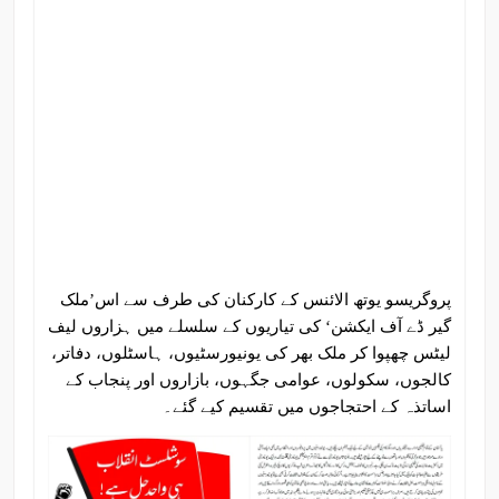
پروگریسو یوتھ الائنس کے کارکنان کی طرف سے اس’ملک
گیر ڈے آف ایکشن‘ کی تیاریوں کے سلسلے میں ہزاروں لیف
لیٹس چھپوا کر ملک بھر کی یونیورسٹیوں، ہاسٹلوں، دفاتر،
کالجوں، سکولوں، عوامی جگہوں، بازاروں اور پنجاب کے
اساتذہ کے احتجاجوں میں تقسیم کیے گئے۔