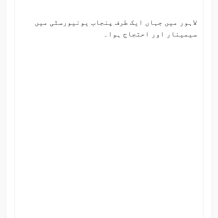
لاہور میں جہاں ایک طرف پنجاب یونیورسٹی میں
سیمینار اور احتجاج ہوا۔