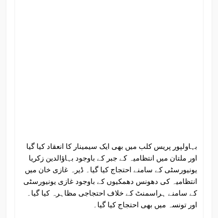
بہاولپور پریس کلب میں بھی ایک سیمینار کا انعقاد کیا گیا
اور ملتان میں انتظامیہ کے جبر کے باوجود بہاؤالدین زکریا
یونیورسٹی کے سامنے احتجاج کیا گیا۔ ڈیرہ غازی خان میں
انتظامیہ کی دھونس دھمکیوں کے باوجود غازی یونیورسٹی
کے سامنے ہراسمنٹ کے خلاف احتجاجی مظاہرہ کیا گیا۔
اور تونسہ میں بھی احتجاج کیا گیا۔