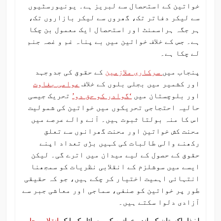
خواتین کے استحصال سے لبریز ہے۔ یونیورسٹیوں
سے لیکر دفاتر تک، گھروں سے لیکر بازاروں تک،
ہر جگہ ہراسمنٹ اور استحصال ایک معمول بن چکا
ہے۔ جس کے خلاف خواتین میں بے پناہ غم و غصہ جنم
لے چکا ہے۔
پنجاب میں
سرکاری ملازمین
کے حقوق کی جدوجہد
اور کشمیر میں بجلی بلوں کے خلاف
عوامی بغاوت
اور بلوچستان میں
‘گوادر کو حق دو’
تحریک جیسی
حالیہ احتجاجی تحریکوں میں خواتین کی شمولیت
اس کا منہ بولتا ثبوت ہیں۔ آنے والے عرصے میں
محنت کش خواتین اور محنت گھرانوں سے تعلق
رکھنے والی طالبات کی کہیں بڑی تعداد اپنے
حقوق کے حصول کے لیے میدان میں اترے گی۔ لیکن
ایسے میں سوشلزم کے انقلابی نظریات کو سمجھنا
انتہائی اہمیت اختیار کر چکے ہیں، جو کہ حقیقی
طور پر خواتین کو صنفی، سماجی اور معاشی جبر سے
آزادی دلوا سکتے ہیں۔
لہٰذا پاکستان کے اندر خواتین کے مسائل کے ایک
انقلابی حل