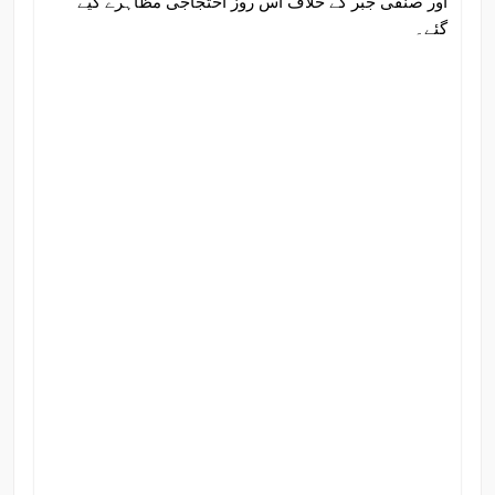
اور صنفی جبر کے خلاف اس روز احتجاجی مظاہرے کیے
گئے۔