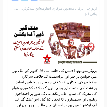
|رپورٹ: عرفان منصور، مرکزی انفارمیشن سیکرٹری، پی
وائی اے|
پروگریسو یوتھ الائنس کی جانب سے 26 اکتوبر کو ملک بھر
میں خواتین پر جبر اور ہراسمنٹ کے خلاف، سرکاری
سکولوں کی نجکاری کے خلاف جدوجہد پر خواتین اساتذہ
پر تشدد کی مذمت اور بجلی بلوں کے خلاف کشمیری عوام
کی تحریک کے ساتھ اظہار یکجہتی کے طور پر احتجاجوں،
ریلیوں اور سیمیناروں کا انعقاد کیا گیا۔ اس”ملک گیر ڈے
آف ایکشن“ میں پورے پاکستان میں طلبہ، نوجوانوں اور