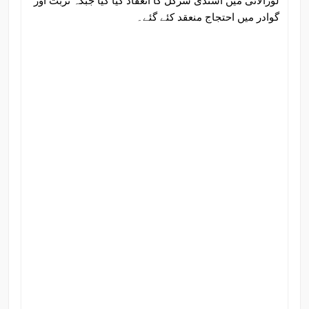
لورالائی میں اسٹڈی سرکل کا انعقاد کیا گیا جبکہ تربت اور
گوادر میں احتجاج منعقد کئے گئے۔