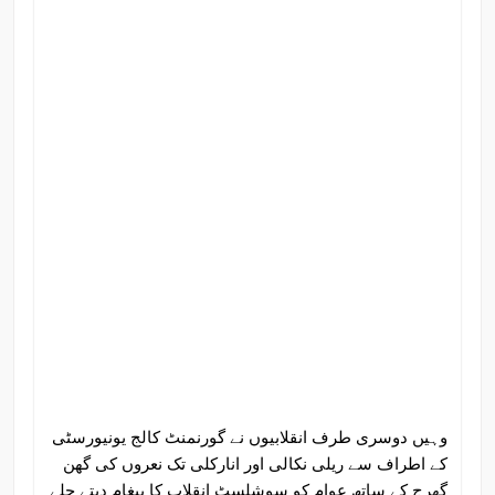
وہیں دوسری طرف انقلابیوں نے گورنمنٹ کالج یونیورسٹی
کے اطراف سے ریلی نکالی اور انارکلی تک نعروں کی گھن
گھرج کے ساتھ عوام کو سوشلسٹ انقلاب کا پیغام دیتے چلے