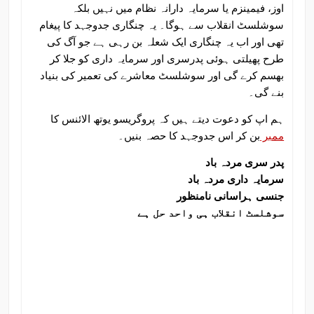
اوز، فیمینزم یا سرمایہ دارانہ نظام میں نہیں بلکہ
سوشلسٹ انقلاب سے ہوگا۔ یہ چنگاری جدوجہد کا پیغام
تھی اور اب یہ چنگاری ایک شعلہ بن رہی ہے جو آگ کی
طرح پھیلتی ہوئی پدرسری اور سرمایہ داری کو جلا کر
بھسم کرے گی اور سوشلسٹ معاشرے کی تعمیر کی بنیاد
بنے گی۔
ہم اپ کو دعوت دیتے ہیں کہ پروگریسو یوتھ الائنس کا
ممبر
بن کر اس جدوجہد کا حصہ بنیں۔
پدر سری مردہ باد
سرمایہ داری مردہ باد
جنسی ہراسانی نامنظور
سوشلسٹ انقلاب ہی واحد حل ہے