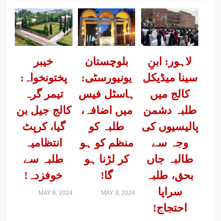
لاہور: ابنِ
بلوچستان
خیبر
سینا میڈیکل
یونیورسٹی:
پختونخواہ:
کالج میں
ہاسٹل فیس
تیمر گرہ
طلبہ دشمن
میں اضافہ،
کالج جیل بن
پالیسیوں کی
طلبہ کو
گیا، کرپٹ
وجہ سے
منظم کو ہو
انتظامیہ
طالبہ جاں
کر لڑنا ہو
طلبہ سے
بحق، طلبہ
گا!
خوفزدہ!
سراپا
MAY 8, 2024
MAY 3, 2024
احتجاج!