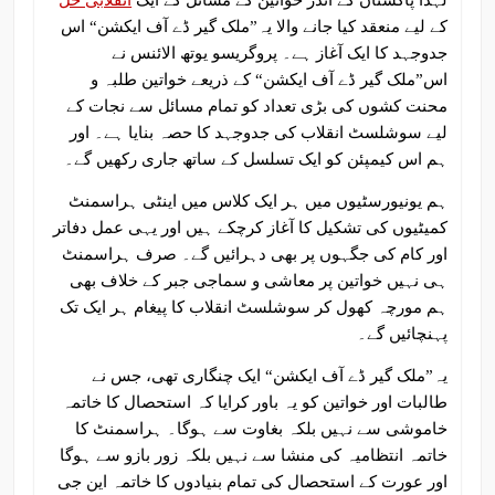
کے لیے منعقد کیا جانے والا یہ”ملک گیر ڈے آف ایکشن“ اس
جدوجہد کا ایک آغاز ہے۔ پروگریسو یوتھ الائنس نے
اس”ملک گیر ڈے آف ایکشن“ کے ذریعے خواتین طلبہ و
محنت کشوں کی بڑی تعداد کو تمام مسائل سے نجات کے
لیے سوشلسٹ انقلاب کی جدوجہد کا حصہ بنایا ہے۔ اور
ہم اس کیمپئن کو ایک تسلسل کے ساتھ جاری رکھیں گے۔
ہم یونیورسٹیوں میں ہر ایک کلاس میں اینٹی ہراسمنٹ
کمیٹیوں کی تشکیل کا آغاز کرچکے ہیں اور یہی عمل دفاتر
اور کام کی جگہوں پر بھی دہرائیں گے۔ صرف ہراسمنٹ
ہی نہیں خواتین پر معاشی و سماجی جبر کے خلاف بھی
ہم مورچہ کھول کر سوشلسٹ انقلاب کا پیغام ہر ایک تک
پہنچائیں گے۔
یہ”ملک گیر ڈے آف ایکشن“ ایک چنگاری تھی، جس نے
طالبات اور خواتین کو یہ باور کرایا کہ استحصال کا خاتمہ
خاموشی سے نہیں بلکہ بغاوت سے ہوگا۔ ہراسمنٹ کا
خاتمہ انتظامیہ کی منشا سے نہیں بلکہ زور بازو سے ہوگا
اور عورت کے استحصال کی تمام بنیادوں کا خاتمہ این جی