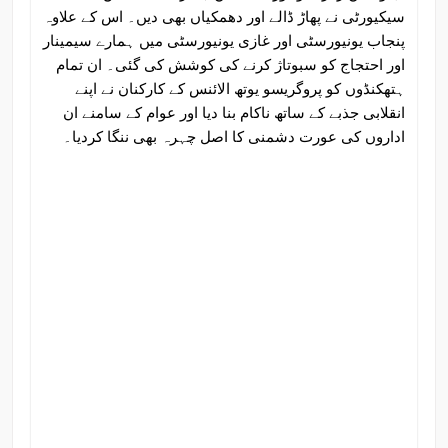
سیکیورٹی نے پھاڑ ڈالے اور دھمکیاں بھی دیں۔ اس کے علاوہ
پنجاب یونیورسٹی اور غازی یونیورسٹی میں ہمارے سیمینار
اور احتجاج کو سبوتاژ کرنے کی کوشش کی گئی۔ ان تمام
ہتھکنڈوں کو پروگریسو یوتھ الائنس کے کارکنان نے اپنے
انقلابی جذبے کے ساتھ ناکام بنا دیا اور عوام کے سامنے ان
اداروں کی عورت دشمنی کا اصل چہرہ بھی ننگا کردیا۔