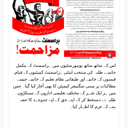
اس کے ساتھ ساتھ یونیورسٹیوں میں ہراسمنٹ کے مکمل
خاتمے، طلبہ کی منتخب اینٹی ہراسمنٹ کمیٹیوں کے قیام،
فیسوں کے خاتمے اور طبقاتی نظام تعلیم کے خاتمے جیسے
مطالبات پر مبنی سگنیچر کیمپئن کا بھی آغاز کیا گیا۔ جس
میں ہر ایک شہر کے مختلف تعلیمی اداروں کے سینکڑوں
طلبہ نے دستخط کر کے اپنے حق کے لیے جدوجہد کا حصہ
بننے کے عزم کا اظہار کیا۔