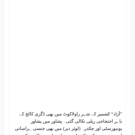
”آزاد“ کشمیر کے شہر راولاکوٹ میں بھی ڈگری کالج کے
باہر احتجاجی ریلی نکالی گئی۔ پشاور میں پشاور
یونیورسٹی اور چکدرہ (لوئر دیر) میں بھی جنسی ہراسانی