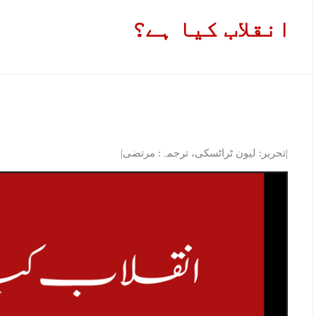
انقلاب کیا ہے؟
|تحریر: لیون ٹراٹسکی، ترجمہ: مرتضی|