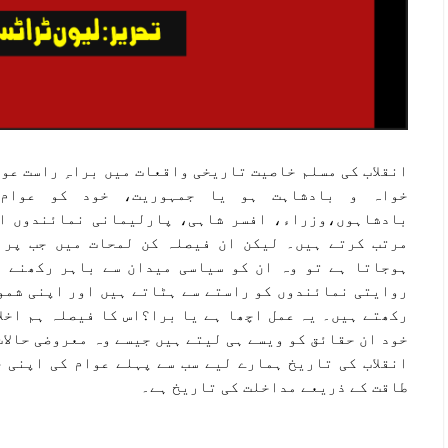
انقلاب کی مسلم خاصیت تاریخی واقعات میں براہِ راست عو
خواہ و بادشاہت ہو یا جمہوریت، خود کو عوام 
بادشاہوں،وزراء، افسر شاہی، پارلیمانی نمائندوں او
مرتب کرتے ہیں۔ لیکن ان فیصلہ کن لمحات میں جب پرا
ہوجاتا ہے تو وہ ان کو سیاسی میدان سے باہر رکھنے 
روایتی نمائندوں کو راستے سے ہٹاتے ہیں اور اپنی شمول
رکھتے ہیں۔ یہ عمل اچھا ہے یا برا؟اس کا فیصلہ ہم اخل
خود ان حقائق کو ویسے ہی لیتے ہیں جیسے وہ معروضی حالات
انقلاب کی تاریخ ہمارے لیے سب سے پہلے عوام کی اپنی 
طاقت کے ذریعے مداخلت کی تاریخ ہے۔