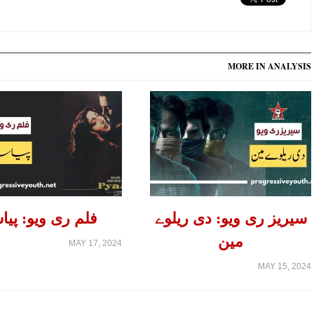
MORE IN ANALYSIS
سیریز ری ویو: دی ریلوے
فلم ری ویو: پیا
مین
MAY 17, 2024
MAY 15, 2024