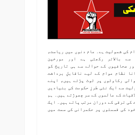
ام کی شمولیت ہے۔ عام دنوں میں ریاست،
سے بالاتر رکھتی ہے اور مورخین
ر صحافیوں کے حوالے سے ہی تاریخ کو
نا نظام عوام کے لیے ناقابلِ برداشت
والی رکاوٹوں پر ٹوٹ پڑتے ہیں، اپنے
یت سے ایک نئی طرزِ حکومت کی بنیادیں
اقیات کے عالموں کے سر چھوڑتے ہیں۔ ہم
 کی ترقی کے دوران مرتب پاتے ہیں۔ ایک
خود کی قسمتوں پر حکمرانی کی سمت میں