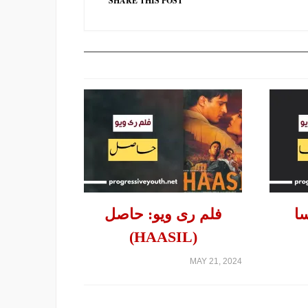
SHARE THIS POST
سا
فلم ری ویو: حاصل
(HAASIL)
MAY 21, 2024