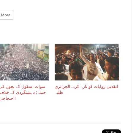
More
انقلابی روایات کو تازہ کرتے الجزائری
سوات: سکول کے بچوں کی 
طلبہ
حملہ؛ دہشتگردی کے خلاف 
احتجاجی مظاہرے!