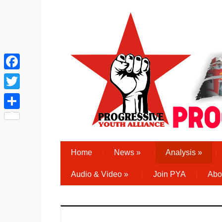
Facebook
Twitter
Share
Home
News
»
Analysis
»
Audio & Video
»
Join PYA
Abo