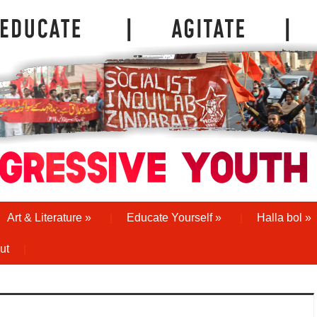
Art & Literature
»
Educate Yourself
»
Halla bol
»
ut