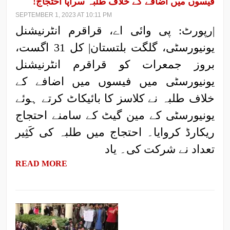
فیسوں میں اضافے کے خلاف طلبہ سراپا احتجاج!
SEPTEMBER 1, 2023 AT 10:11 PM
|رپورٹ: پی وائی اے، قراقرم انٹرنیشنل
یونیورسٹی، گلگت بلتستان| کل 31 اگست،
بروز جمعرات کو قراقرم انٹرنیشنل
یونیورسٹی میں فیسوں میں اضافے کے
خلاف طلبہ نے کلاسز کا بائیکاٹ کرتے ہوئے
یونیورسٹی کے مین گیٹ کے سامنے احتجاج
ریکارڈ کروایا۔ احتجاج میں طلبہ کی کَثِیر
تعداد نے شرکت کی۔ یاد
READ MORE