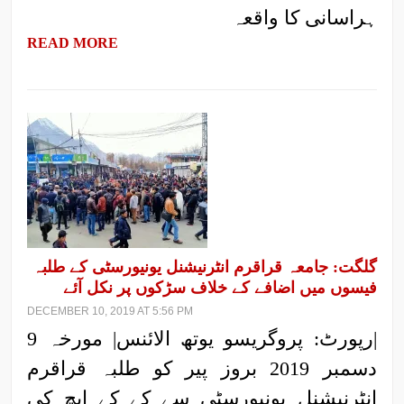
ہراسانی کا واقعہ
READ MORE
گلگت: جامعہ قراقرم انٹرنیشنل یونیورسٹی کے طلبہ
فیسوں میں اضافے کے خلاف سڑکوں پر نکل آئے
DECEMBER 10, 2019 AT 5:56 PM
|رپورٹ: پروگریسو یوتھ الائنس| مورخہ 9
دسمبر 2019 بروز پیر کو طلبہ قراقرم
انٹرنیشنل یونیورسٹی سے کے کے ایچ کی