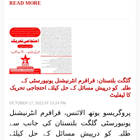
READ MORE
گلگت بلتستان: قراقرم انٹرنیشنل یونیورسٹی کے
طلبہ کو درپیش مسائل کے حل کیلئے احتجاجی تحریک
کا لیفلیٹ
OCTOBER 17, 2022 AT 10:24 PM
پروگریسو یوتھ الائنس، قراقرم انٹرنیشنل
یونیورسٹی گلگت بلتستان کی جانب سے
طلبہ کو درپیش مسائل کے حل کیلئے