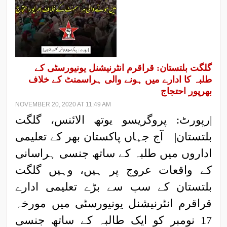
گلگت بلتستان: قراقرم انٹرنیشنل یونیورسٹی کے
طلبہ کا ادارے میں ہونے والی ہراسمنٹ کے خلاف
بھرپور احتجاج
NOVEMBER 20, 2020 AT 11:49 AM
|رپورٹ: پروگریسو یوتھ الائنس، گلگت
بلتستان| آج جہاں پاکستان بھر کے تعلیمی
اداروں میں طلبہ کے ساتھ جنسی ہراسانی
کے واقعات عروج پر ہیں، وہیں گلگت
بلتستان کے سب سے بڑے تعلیمی ادارے
قراقرم انٹرنیشنل یونیورسٹی میں مورخہ
17 نومبر کو ایک طالبہ کے ساتھ جنسی