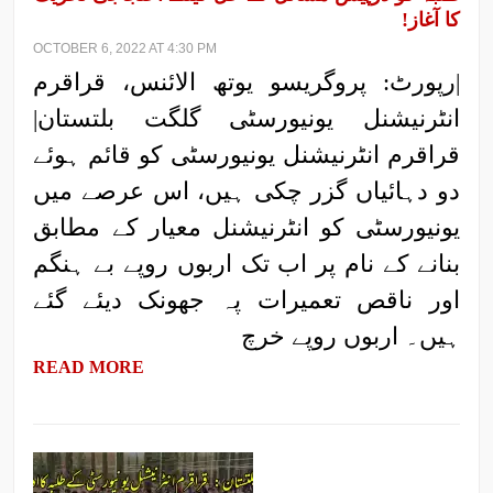
کا آغاز!
OCTOBER 6, 2022 AT 4:30 PM
|رپورٹ: پروگریسو یوتھ الائنس، قراقرم
انٹرنیشنل یونیورسٹی گلگت بلتستان|
قراقرم انٹرنیشنل یونیورسٹی کو قائم ہوئے
دو دہائیاں گزر چکی ہیں، اس عرصے میں
یونیورسٹی کو انٹرنیشنل معیار کے مطابق
بنانے کے نام پر اب تک اربوں روپے بے ہنگم
اور ناقص تعمیرات پہ جھونک دیئے گئے
ہیں۔ اربوں روپے خرچ
READ MORE