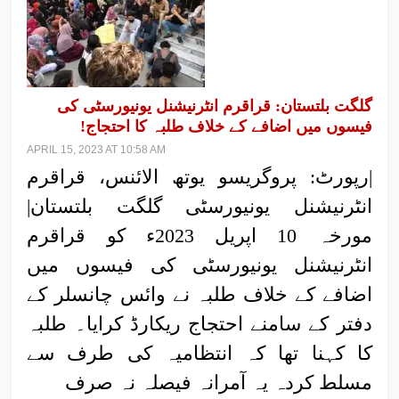
گلگت بلتستان: قراقرم انٹرنیشنل یونیورسٹی کی
فیسوں میں اضافے کے خلاف طلبہ کا احتجاج!
APRIL 15, 2023 AT 10:58 AM
|رپورٹ: پروگریسو یوتھ الائنس، قراقرم
انٹرنیشنل یونیورسٹی گلگت بلتستان|
مورخہ 10 اپریل 2023ء کو قراقرم
انٹرنیشنل یونیورسٹی کی فیسوں میں
اضافے کے خلاف طلبہ نے وائس چانسلر کے
دفتر کے سامنے احتجاج ریکارڈ کرایا۔ طلبہ
کا کہنا تھا کہ انتظامیہ کی طرف سے
مسلط کردہ یہ آمرانہ فیصلہ نہ صرف