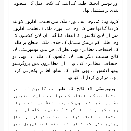
اور دوسرا ایجنڈہ طلبہ کے آئندہ کے لائحہ عمل کی منصوبہ
بندی پر مشتمل تھا۔
کرونا وباء کی وجہ سے پورے ملک میں تعلیمی اداروں کو بند
کر دیا گیا تھا جس کی وجہ سے پورے ملک کے تعلیمی اداروں
میں آن لائن کلاسوں کا انعقاد کیا گیا۔ آن لائن کلاسوں کے
وجہ طلبہ کو درپیش مسائل کے خلاف ملکی سطح پر طلبہ
کے احتجاجی مظاہرے بھی نظر آئے جن میں یونیورسٹی لاء
کالج سمیت دیگر نجی لاء کالجوں کے طلبہ نے بھی دو
احتجاجی مظاہرے کیے تھے۔ ان مظاہروں میں پروگریسو
یوتھ الائنس نے بھی طلبہ کے ساتھ اظہارِ یکجہتی کرتے
ہوئے مرکزی کردار ادا کیا تھا۔
یونیورسٹی لاء کالج کے طلبہ نے 17 جون کو بھی
امتحانات کے انعقاد کے حوالے سے ایک احتجاجی
مظاہرہ کیا تھا جس کے بعد انتظامیہ نے کرونا
وباء کو بہانہ بنا کر ٹال مٹول سے کام لیا اور
امتحانات منعقد کرنے سے معذرت کر لی۔ ہر سال
یونیورسٹی لاء کالج کے امتحانات اپریل میں
منعقد ہوتے ہیں لیکن اس سال امتحانات کرونا