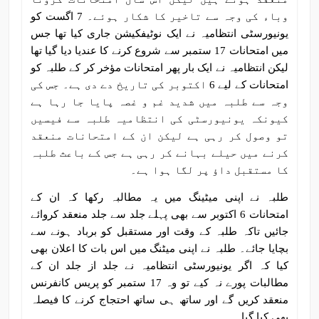
وباء کی وجہ سے تاخیر کا شکار ہوئے۔ 7 اگست کو
یونیورسٹی انتظامیہ نے ایک نوٹیفکیشن جاری کیا تھا جس
میں امتحانات 17 ستمبر سے شروع کرنے کا عندیا دیا گیا تھا
لیکن انتظامیہ نے ایک بار پھر امتحانات مؤخر کر کے طلبہ کو
امتحانات کے لیے 6 اکتوبر کی تاریخ دے دی ہے۔ جس کی
وجہ سے طلبہ میں شدید غم و غصہ پایا جا رہا ہے
کیونکہ یونیورسٹی کی انتظامیہ طلبہ سے فیسیں
تو وصول کر رہی ہے لیکن ان کے امتحانات منعقد
کرنے میں حیلے بہانے کر رہی ہے جس کے باعث طلبہ
کا مستقبل داؤ پر لگا ہوا ہے۔
طلبہ نے اپنی میٹینگ میں یہ مطالبہ رکھا کہ ان کے
امتحانات 6 اکتوبر سے بھی پہلے جلد سے جلد منعقد کروائے
جائیں تاکہ طلبہ کے وقت اور مستقبل کو برباد ہونے سے
بچایا جائے۔ طلبہ نے اپنی میٹنگ میں اس بات کا اعلان بھی
کیا کہ اگر یونیورسٹی انتظامیہ نے جلد از جلد ان کے
مطالبات پورے نہ کیے تو وہ 17 ستمبر کو پریس کانفرنس
منعقد کریں گے اور ساتھ ہی ساتھ احتجاج کرنے کا فیصلہ
بھی کیا گیا۔