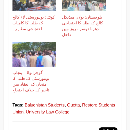
بلوچستان: بولان میڈیکل
کوئٹہ: یونیورسٹی لاء کالج
کالج کے طلبا کا احتجاجی
کے طلبہ کا کامیاب
دھرنا دوسرے روز میں
احتجاجی مظاہرہ
داخل
گوجرانوالہ: پنجاب
یونیورسٹی کے طلبہ کا
امتحان کے انعقاد میں
تاخیر کے خلاف احتجاج
Tags:
Baluchistan Students
,
Quetta
,
Restore Students
Union
,
University Law College