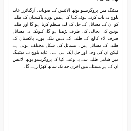
میٹنگ میں پروگریسو یوتھ الائنس کے صوبائی آرگنائزر عابد
بلوچ نے بات کرتے ہوئے کہا کہ ہمیں پورے پاکستان کے طلبہ
کو ان کے مسائل کے حل کے لیے منظم کرنا ہو گا اور طلبہ
یونین کی بحالی کی طرف بڑھنا ہو گا، کیونکہ یہ مسائل
صرف لاء کالج کے طلبہ کے نہیں بلکہ پورے پاکستان کے
طلبہ کے مسائل ہیں۔ مسائل کی شکل مختلف ہوتی ہے
لیکن ان کی وجہ اور حل ایک ہی ہے۔ عابد بلوچ نے میٹینگ
میں شامل طلبہ سے یہ وعدہ کیا کہ پروگریسو یوتھ الائنس
ان کے ہر مسئلے میں آخری حد تک ساتھ کھڑا رہے گا۔