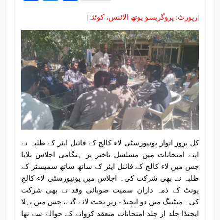
|رپورٹ: پروگریسو یوتھ الائنس، کوئٹہ|
کل بروز اتوار یونیورسٹی لاء کالج کے فائنل ایئر کے طلبہ نے
اپنے امتحانات میں مسلسل تاخیر پر ہنگامی اجلاس بلایا
جس میں لاء کالج کے فائنل ایئر کے ساتھ ساتھ سمیسٹر کے
طلبہ نے بھی شرکت کی۔ اجلاس میں یونیورسٹی لاء کالج
یونٹ کے ذمہ داران سمیت صوبائی وفد نے بھی شرکت
کی۔ میٹینگ میں دو ایجنڈے زیر بحث لائے گئے، جس میں پہلا
ایجنڈا جلد از جلد امتحانات منعقد کروانے کے حوالے سے تھا