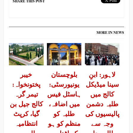
SHARE THIS POST
MORE IN NEWS
لاہور: ابنِ
بلوچستان
خیبر
سینا میڈیکل
یونیورسٹی:
پختونخواہ:
کالج میں
ہاسٹل فیس
تیمر گرہ
طلبہ دشمن
میں اضافہ،
کالج جیل بن
پالیسیوں کی
طلبہ کو
گیا، کرپٹ
وجہ سے
منظم کو ہو
انتظامیہ