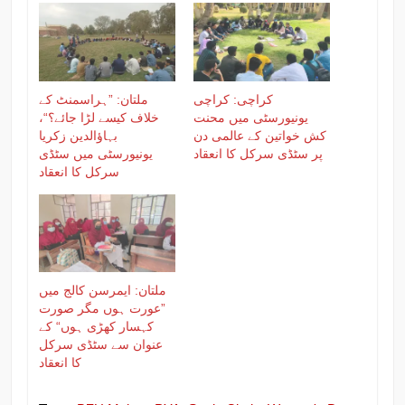
کراچی: کراچی
ملتان: ”ہراسمنٹ کے
یونیورسٹی میں محنت
خلاف کیسے لڑا جائے؟“،
کش خواتین کے عالمی دن
بہاؤالدین زکریا
پر سٹڈی سرکل کا انعقاد
یونیورسٹی میں سٹڈی
سرکل کا انعقاد
ملتان: ایمرسن کالج میں
”عورت ہوں مگر صورت
کہسار کھڑی ہوں“ کے
عنوان سے سٹڈی سرکل
کا انعقاد