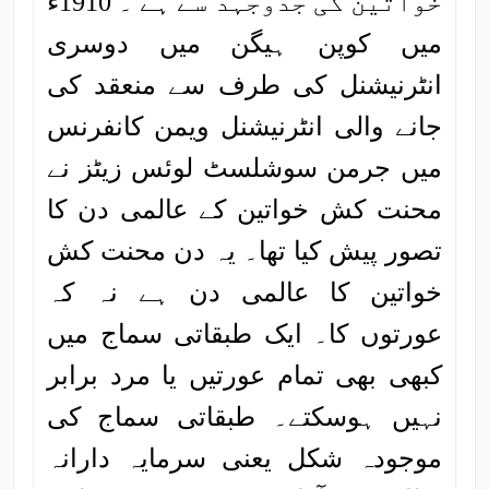
خواتین کی جدوجہد سے ہے ۔ 1910ء
میں کوپن ہیگن میں دوسری
انٹرنیشنل کی طرف سے منعقد کی
جانے والی انٹرنیشنل ویمن کانفرنس
میں جرمن سوشلسٹ لوئس زیٹز نے
محنت کش خواتین کے عالمی دن کا
تصور پیش کیا تھا۔ یہ دن محنت کش
خواتین کا عالمی دن ہے نہ کہ
عورتوں کا۔ ایک طبقاتی سماج میں
کبھی بھی تمام عورتیں یا مرد برابر
نہیں ہوسکتے۔ طبقاتی سماج کی
موجودہ شکل یعنی سرمایہ دارانہ