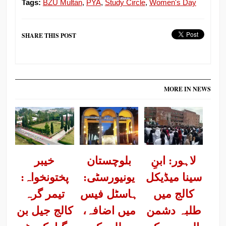
Tags:
BZU Multan
,
PYA
,
Study Circle
,
Women's Day
SHARE THIS POST
MORE IN NEWS
لاہور: ابنِ
بلوچستان
خیبر
سینا میڈیکل
یونیورسٹی:
پختونخواہ:
کالج میں
ہاسٹل فیس
تیمر گرہ
طلبہ دشمن
میں اضافہ،
کالج جیل بن