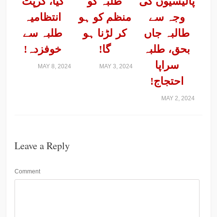
پالیسیوں کی
طلبہ کو
گیا، کرپٹ
وجہ سے
منظم کو ہو
انتظامیہ
طالبہ جاں
کر لڑنا ہو
طلبہ سے
بحق، طلبہ
گا!
خوفزدہ!
سراپا
MAY 8, 2024
MAY 3, 2024
احتجاج!
MAY 2, 2024
Leave a Reply
Comment