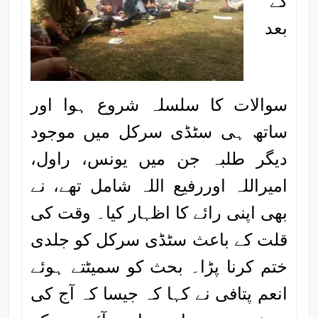
کے
بعد
سوالات کا سلسلہ شروع ہوا اور
ساتھ ہی سٹڈی سرکل میں موجود
دیگر طلبہ جن میں یونس، راول،
امیراللہ اوررفیع اللہ شامل تھے، نے
بھی اپنی رائے کا اظہار کیا۔ وقت کی
قلت کے باعث سٹڈی سرکل کو جلدی
ختم کرنا پڑا۔ بحث کو سمیٹتے ہوئے
انعم پتافی نے کہا کہ جیسا کہ آج کی