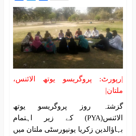
|رپورٹ: پروگریسو یوتھ الائنس،
ملتان|
گزشتہ روز پروگریسو یوتھ
الائنس(PYA) کے زیر اہتمام
بہاؤالدین زکریا یونیورسٹی ملتان میں