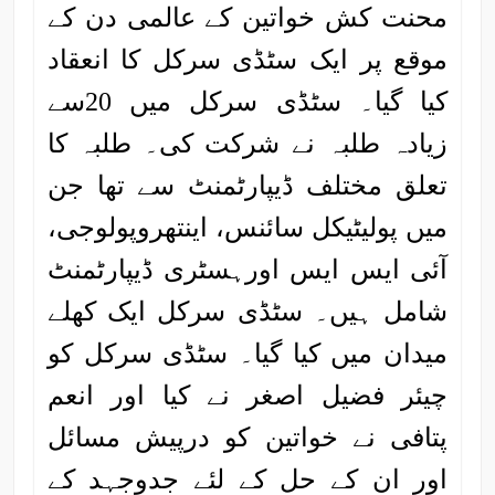
محنت کش خواتین کے عالمی دن کے
موقع پر ایک سٹڈی سرکل کا انعقاد
کیا گیا۔ سٹڈی سرکل میں 20سے
زیادہ طلبہ نے شرکت کی۔ طلبہ کا
تعلق مختلف ڈیپارٹمنٹ سے تھا جن
میں پولیٹیکل سائنس، اینتھروپولوجی،
آئی ایس ایس اورہسٹری ڈیپارٹمنٹ
شامل ہیں۔ سٹڈی سرکل ایک کھلے
میدان میں کیا گیا۔ سٹڈی سرکل کو
چیئر فضیل اصغر نے کیا اور انعم
پتافی نے خواتین کو درپیش مسائل
اور ان کے حل کے لئے جدوجہد کے