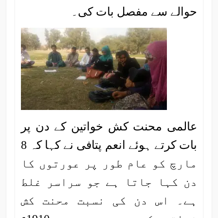
حوالے سے مفصل بات کی۔
عالمی محنت کش خواتین کے دن پر
بات کرتے ہوئے انعم پتافی نے کہا کہ 8
مارچ کو عام طور پر عورتوں کا
دن کہا جاتا ہے جو سراسر غلط
ہے۔ اس دن کی نسبت محنت کش