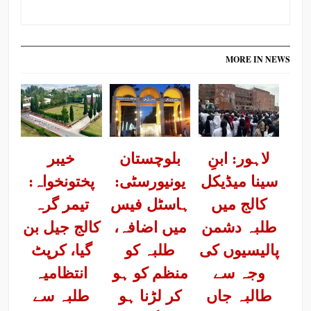
MORE IN NEWS
لاہور: ابنِ
بلوچستان
خیبر
سینا میڈیکل
یونیورسٹی:
پختونخواہ:
کالج میں
ہاسٹل فیس
تیمر گرہ
طلبہ دشمن
میں اضافہ،
کالج جیل بن
پالیسیوں کی
طلبہ کو
گیا، کرپٹ
وجہ سے
منظم کو ہو
انتظامیہ
طالبہ جاں
کر لڑنا ہو
طلبہ سے