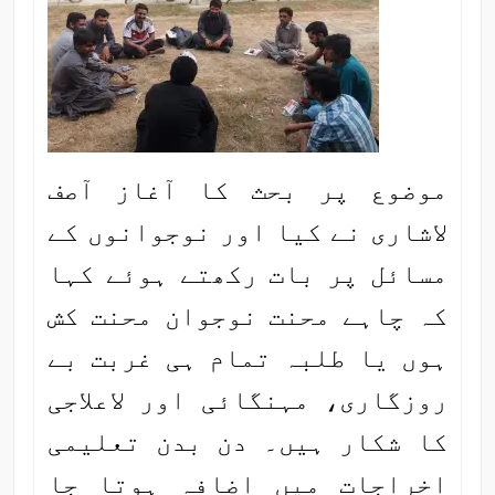
موضوع پر بحث کا آغاز آصف
لاشاری نے کیا اور نوجوانوں کے
مسائل پر بات رکھتے ہوئے کہا
کہ چاہے محنت نوجوان محنت کش
ہوں یا طلبہ تمام ہی غربت بے
روزگاری، مہنگائی اور لاعلاجی
کا شکار ہیں۔ دن بدن تعلیمی
اخراجات میں اضافہ ہوتا جا