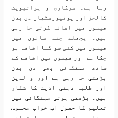
رہا ہے۔ سرکاری و پرائیویٹ
کالجز اور یونیورسٹیاں دن بدن
فیسوں میں اضافہ کرتی جا رہی
ہیں۔ پچھلے چند سالوں میں
فیسوں میں کئی سو گنا اضافہ ہو
چکا ہے اور فیسوں میں اضافے کے
ساتھ مہنگائی بھی دن بدن
بڑھتی جا رہی ہے اور والدین
اور طلبہ ذہنی اذیت کا شکار
ہیں۔ بڑھتی ہوئی مہنگائی میں
تعلیم کا حصول اب خواب محسوس
ہوتا ہے۔ تعلیمی اور امتحانی