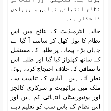
نظام انتہائی تباہی و بربادی
کا شکار ہے۔
حالیہ انٹرمیڈیٹ کے نتائج میں اس
نظام کا پول کھل کر سامنے آ گیا ہے
جہاں بڑے پیمانے پر طلبہ کے مستقبل
کے ساتھ کھلواڑ کیا گیا اور طلبہ اس
ناانصافی کے خلاف احتجاج کرتے ہوئے
نظر آئے ہیں۔ آبادی کے تناسب سے
ملک میں پرائیویٹ و سرکاری کالجز
اور یونیورسٹاں انتہائی کم ہیں اور
اس نظام کے پاس سب کو تعلیم دینے