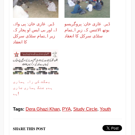
ڈیرہ غازی خان: پروگریسو
ڈیرہ غازی خان: پی وائے
یوتھ الائنس کے زیرِ اہتمام
اے اور بی ایس او پجار کے
سٹڈی سرکل کا انعقاد
زیر اہتمام سٹڈی سرکل
کا انعقاد
بھگت کی راہ ہماری
ہے، جنگ ہماری جاری
ہے!
Tags:
Dera Ghazi Khan
,
PYA
,
Study Circle
,
Youth
SHARE THIS POST