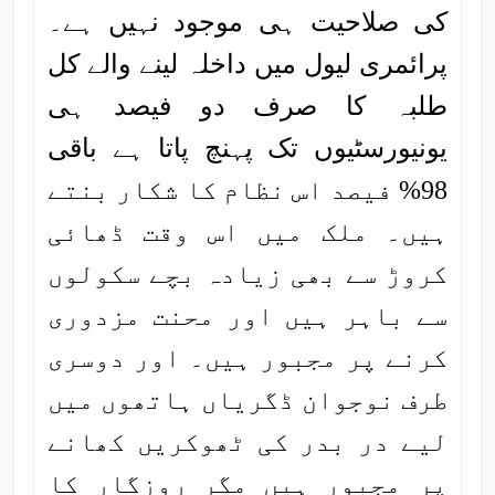
کی صلاحیت ہی موجود نہیں ہے۔
پرائمری لیول میں داخلہ لینے والے کل
طلبہ کا صرف دو فیصد ہی
یونیورسٹیوں تک پہنچ پاتا ہے باقی
98% فیصد اس نظام کا شکار بنتے
ہیں۔ ملک میں اس وقت ڈھائی
کروڑ سے بھی زیادہ بچے سکولوں
سے باہر ہیں اور محنت مزدوری
کرنے پر مجبور ہیں۔ اور دوسری
طرف نوجوان ڈگریاں ہاتھوں میں
لیے در بدر کی ٹھوکریں کھانے
پر مجبور ہیں مگر روزگار کا